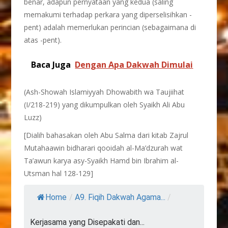
benar, adapun pernyataan yang kedua (saling
memakumi terhadap perkara yang diperselisihkan -
pent) adalah memerlukan perincian (sebagaimana di
atas -pent).
Baca Juga
Dengan Apa Dakwah Dimulai
(Ash-Showah Islamiyyah Dhowabith wa Taujiihat
(I/218-219) yang dikumpulkan oleh Syaikh Ali Abu
Luzz)
[Dialih bahasakan oleh Abu Salma dari kitab Zajrul
Mutahaawin bidharari qooidah al-Ma’dzurah wat
Ta’awun karya asy-Syaikh Hamd bin Ibrahim al-
Utsman hal 128-129]
Home
/
A9. Fiqih Dakwah Agama...
/
Kerjasama yang Disepakati dan...