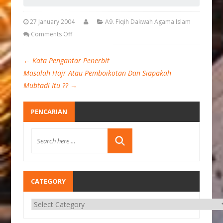
27 January 2004
A9. Fiqih Dakwah Agama Islam
Comments Off
←
Kata Pengantar Penerbit
Masalah Hajr Atau Pemboikotan Dan Siapakah
Mubtadi Itu ??
→
PENCARIAN
CATEGORY