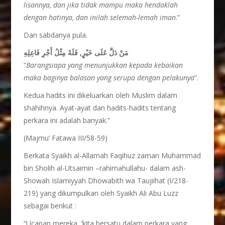
lisannya, dan jika tidak mampu maka hendaklah
dengan hatinya, dan inilah selemah-lemah iman
.”
Dan sabdanya pula.
مَنْ دَلَّ عَلَى خَيْرٍ, فَلَهُ مِثْلُ أَجْرِ فَاعِلِهِ
“
Barangsiapa yang menunjukkan kepada kebaikan
maka baginya balasan yang serupa dengan pelakunya
”.
Kedua hadits ini dikeluarkan oleh Muslim dalam
shahihnya. Ayat-ayat dan hadits-hadits tentang
perkara ini adalah banyak.”
(Majmu’ Fatawa III/58-59)
Berkata Syaikh al-Allamah Faqihuz zaman Muhammad
bin Sholih al-Utsaimin –rahimahullahu- dalam ash-
Showah Islamiyyah Dhowabith wa Taujiihat (I/218-
219) yang dikumpulkan oleh Syaikh Ali Abu Luzz
sebagai berikut :
“Ucapan mereka, ‘kita bersatu dalam perkara yang