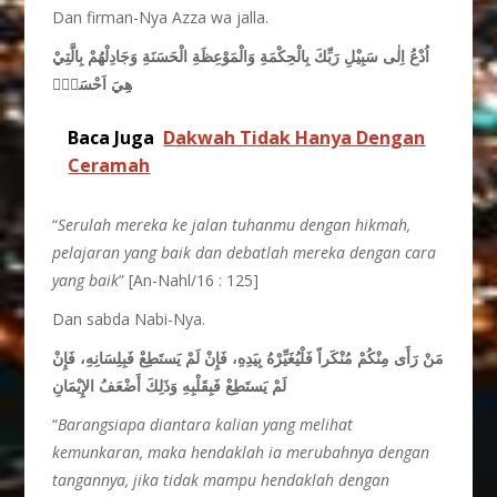
Dan firman-Nya Azza wa jalla.
اُدْعُ اِلٰى سَبِيْلِ رَبِّكَ بِالْحِكْمَةِ وَالْمَوْعِظَةِ الْحَسَنَةِ وَجَادِلْهُمْ بِالَّتِيْ
هِيَ اَحْسَنُۗ
Baca Juga
Dakwah Tidak Hanya Dengan
Ceramah
“
Serulah mereka ke jalan tuhanmu dengan hikmah,
pelajaran yang baik dan debatlah mereka dengan cara
yang baik
” [An-Nahl/16 : 125]
Dan sabda Nabi-Nya.
مَنْ رَأَى مِنْكُمْ مُنْكَراً فَلْيُغَيِّرْهُ بِيَدِهِ، فَإِنْ لَمْ يَستَطِعْ فَبِلِسَانِهِ، فَإِنْ
لَمْ يَستَطِعْ فَبِقَلْبِهِ وَذَلِكَ أَضْعَفُ الإِيْمَانِ
“
Barangsiapa diantara kalian yang melihat
kemunkaran, maka hendaklah ia merubahnya dengan
tangannya, jika tidak mampu hendaklah dengan