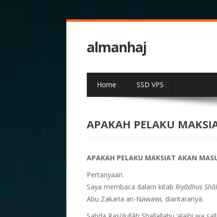
almanhaj
Home
SSD VPS
APAKAH PELAKU MAKSI
APAKAH PELAKU MAKSIAT AKAN MAS
Pertanyaan.
Saya membaca dalam kitab
Riyâdhus Shâl
Abu Zakaria an-Nawawi, diantaranya:
Sabda Rasûlullâh Shallallahu ‘alaihi wa s