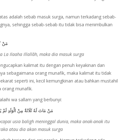
 atas adalah sebab masuk surga, namun terkadang sebab-
gnya, sehingga sebab-sebab itu tidak bisa menimbulkan
مَنْ كَا
 La Ilaaha Illallâh, maka dia masuk surga
mengucapkan kalimat itu dengan penuh keyakinan dan
ya sebagaimana orang munafik, maka kalimat itu tidak
arat seperti ini, kecil kemungkinan atau bahkan mustahil
 orang munafik.
‘alaihi wa sallam yang berbunyi:
مَنْ مَاتَ لَهُ ثَلَاثَةٌ مِنْ الْوَلَدِ لَمْ يَ
capai usia baligh meninggal dunia, maka anak-anak itu
raka atau dia akan masuk surga