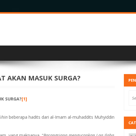
AT AKAN MASUK SURGA?
PEN
UK SURGA
?
[1]
ihin
beberapa hadits dari al-Imam al-muhaddits Muhyiddin
CA
allam, yang maknanya, “
Barangsiapa mengucapkan Laa Ilaha