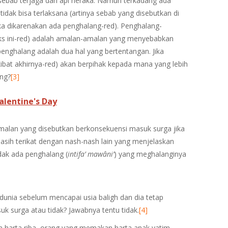
-sebab terjaga dari api neraka. Namun terkadang ada
dak bisa terlaksana (artinya sebab yang disebutkan di
eka dikarenakan ada penghalang-red). Penghalang-
ks ini-red) adalah amalan-amalan yang menyebabkan
nghalang adalah dua hal yang bertentangan. Jika
bat akhirnya-red) akan berpihak kepada mana yang lebih
ng?
[3]
lentine's Day
malan yang disebutkan berkonsekuensi masuk surga jika
 masih terikat dengan nash-nash lain yang menjelaskan
dak ada penghalang (
intifa’ mawâni’
) yang meghalanginya
dunia sebelum mencapai usia baligh dan dia tetap
uk surga atau tidak? Jawabnya tentu tidak.
[4]
 harta riba, orang yang memakan harta anak yatim,