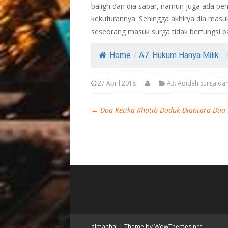
baligh dan dia sabar, namun juga ada pe
kekufurannya. Sehingga akhirya dia mas
seseorang masuk surga tidak berfungsi bag
Home
/
A7. Hukum Hanya Milik...
27 April 2018
A3. Aqidah Surga da
←
Doa Ketika Khatib Duduk Diantara Dua
almanhaj
|
Theme by WowThemes.net