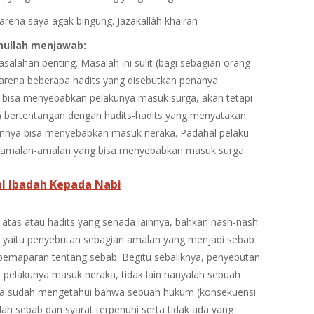
rena saya agak bingung. Jazakallâh khairan
hullah
menjawab:
salahan penting. Masalah ini sulit (bagi sebagian orang-
arena beberapa hadits yang disebutkan penanya
 bisa menyebabkan pelakunya masuk surga, akan tetapi
red) bertentangan dengan hadits-hadits yang menyatakan
innya bisa menyebabkan masuk neraka. Padahal pelaku
n amalan-amalan yang bisa menyebabkan masuk surga.
 Ibadah Kepada Nabi
 atas atau hadits yang senada lainnya, bahkan nash-nash
ts yaitu penyebutan sebagian amalan yang menjadi sebab
 pemaparan tentang sebab. Begitu sebaliknya, penyebutan
pelakunya masuk neraka, tidak lain hanyalah sebuah
ta sudah mengetahui bahwa sebuah hukum (konsekuensi
ah sebab dan syarat terpenuhi serta tidak ada yang