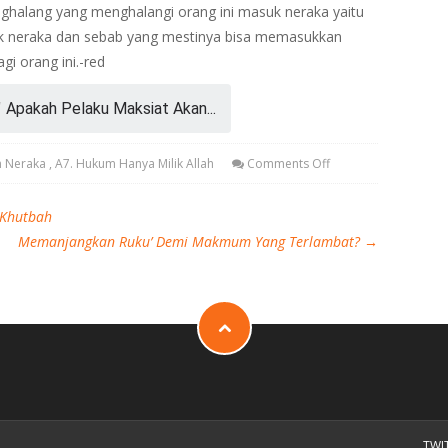
nghalang yang menghalangi orang ini masuk neraka yaitu
uk neraka dan sebab yang mestinya bisa memasukkan
i orang ini.-red
/
Apakah Pelaku Maksiat Akan...
n Neraka
,
A7. Hukum Hanya Milik Allah
Comments Off
 Khutbah
Memanjangkan Ruku’ Demi Makmum Yang Terlambat?
→
TWI