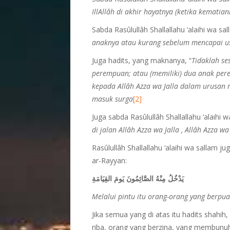
IllAllâh di akhir hayatnya (ketika kematia
Sabda Rasûlullâh Shallallahu ‘alaihi wa sa
anaknya atau kurang sebelum mencapai us
Juga hadits, yang maknanya, “
Tidaklah se
perempuan; atau (memiliki) dua anak per
kepada Allâh Azza wa Jalla dalam urusan
masuk surga
[2]
Juga sabda Rasûlullâh Shallallahu ‘alaihi 
di jalan Allâh Azza wa Jalla , Allâh Azza 
Rasûlullâh Shallallahu ‘alaihi wa sallam 
ar-Rayyan:
يَدْخُلُ مِنْهُ الصَّائِمُونَ يَومَ القِيَامَةِ
Melalui pintu itu orang-orang yang berpu
Jika semua yang di atas itu hadits shah
riba, orang yang berzina, yang membunuh