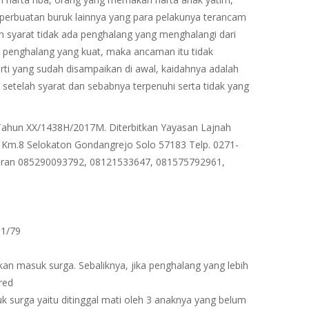
erbuatan buruk lainnya yang para pelakunya terancam
an syarat tidak ada penghalang yang menghalangi dari
a penghalang yang kuat, maka ancaman itu tidak
rti yang sudah disampaikan di awal, kaidahnya adalah
 setelah syarat dan sebabnya terpenuhi serta tidak yang
1/Tahun XX/1438H/2017M. Diterbitkan Yayasan Lajnah
di Km.8 Selokaton Gondangrejo Solo 57183 Telp. 0271-
ran 085290093792, 08121533647, 081575792961,
, 1/79
kan masuk surga. Sebaliknya, jika penghalang yang lebih
red
 surga yaitu ditinggal mati oleh 3 anaknya yang belum