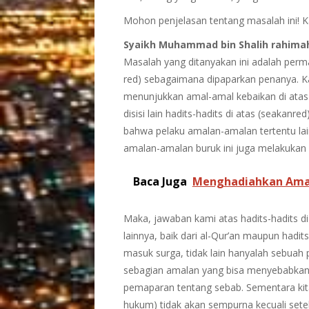
Mohon penjelasan tentang masalah ini! Ka
Syaikh Muhammad bin Shalih
rahima
Masalah yang ditanyakan ini adalah perma
red) sebagaimana dipaparkan penanya. K
menunjukkan amal-amal kebaikan di atas
disisi lain hadits-hadits di atas (seakan
bahwa pelaku amalan-amalan tertentu la
amalan-amalan buruk ini juga melakuka
Baca Juga
Menghadiahkan Amal
Maka, jawaban kami atas hadits-hadits di
lainnya, baik dari al-Qur’an maupun hadi
masuk surga, tidak lain hanyalah sebuah
sebagian amalan yang bisa menyebabkan 
pemaparan tentang sebab. Sementara ki
hukum) tidak akan sempurna kecuali setel