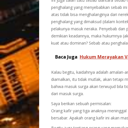
Ini juga salah satu sebab diantara sebab
penghalang yang menyebabkan sebab ini ti
atas tidak bisa menghalanginya dari ner
penghalang yang dimaksud (dalam konte
pelakunya masuk neraka. Penyebab dan pe
demikian keadannya, maka hukumnya (aki
kuat atau dominan? Sebab atau penghala
Baca Juga
Hukum Merayakan Va
Kalau begitu, kaidahnya adalah amalan-a
diamalkan, itu tidak mutlak, akan tetapi
bahwa masuk surga akan terwujud bila ti
dari masuk surga.
Saya berikan sebuah permisalan:
Orang kafir yang tiga anaknya meninggal 
bersabar. Apakah orang kafir ini akan mas
Begitu juga tentang orang yang memakan