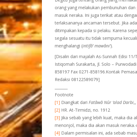
orang yang melakukan pembunuhan dan p
masuk neraka. Ini juga terikat atau deng
terlaksananya ancaman tersebut. Jika ad
ditimpakan kepada si pelaku. Karena sepe
segala sesuatu itu tidak sempurna kecuali
menghalangi (
intifâ’ mawâni’
).
[Disalin dari majalah As-Sunnah Edisi 1
Istiqomah Surakarta, Jl. Solo – Purwoda
858197 Fax 0271-858196.Kontak Pemasa
Redaksi 08122589079]
_______
Footnote
[1]
Diangkat dari
Fatâwâ Nûr ‘alad Darbi
,
[2]
HR. At-Tirmidzi, no. 1912
[3]
Jika sebab yang lebih kuat, maka dia a
menonjol, maka dia akan masuk neraka.-
[4]
Dalam permisalan ini, ada sebab masuk