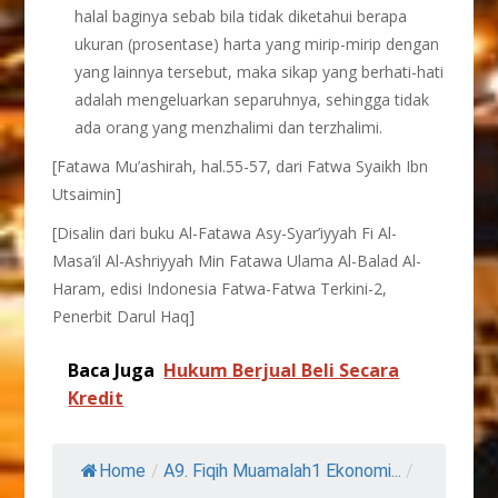
halal baginya sebab bila tidak diketahui berapa
ukuran (prosentase) harta yang mirip-mirip dengan
yang lainnya tersebut, maka sikap yang berhati-hati
adalah mengeluarkan separuhnya, sehingga tidak
ada orang yang menzhalimi dan terzhalimi.
[Fatawa Mu’ashirah, hal.55-57, dari Fatwa Syaikh Ibn
Utsaimin]
[Disalin dari buku Al-Fatawa Asy-Syar’iyyah Fi Al-
Masa’il Al-Ashriyyah Min Fatawa Ulama Al-Balad Al-
Haram, edisi Indonesia Fatwa-Fatwa Terkini-2,
Penerbit Darul Haq]
Baca Juga
Hukum Berjual Beli Secara
Kredit
Home
/
A9. Fiqih Muamalah1 Ekonomi...
/