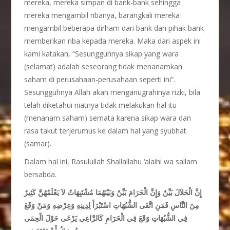
mereka, mereka simpan di bank-bank sehingga
mereka mengambil ribanya, barangkali mereka
mengambil beberapa dirham dari bank dan pihak bank
memberikan riba kepada mereka. Maka dari aspek ini
kami katakan, “Sesungguhnya sikap yang wara
(selamat) adalah seseorang tidak menanamkan
saham di perusahaan-perusahaan seperti ini”.
Sesungguhnya Allah akan menganugrahinya rizki, bila
telah diketahui niatnya tidak melakukan hal itu
(menanam saham) semata karena sikap wara dan
rasa takut terjerumus ke dalam hal yang syubhat
(samar).
Dalam hal ini, Rasulullah Shallallahu ‘alaihi wa sallam
bersabda.
إِنَّ الْحَلاَلَ بَيِّنٌ وَإِنَّ الْحَرَامَ بَيِّنٌ وَبَيْنَهُمَا مُشْتَبِهَاتٌ لاَ يَعْلَمُهُنَّ كَثِيرٌ
مِنَ النَّاسِ فَمَنِ اتَّقَى الشُّبُهَاتِ اسْتَبْرَأَ لِدِينِهِ وَعِرْضِهِ وَمَنْ وَقَعَ
فِي الشُّبُهَاتِ وَقَعَ فِي الْحَرَامِ كَالرَّاعِي يَرْعَى حَوْلَ الْحِمَى