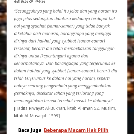
يُوشِكُ أَنْ يَرْتَعَ فِيهِ
“Sesungguhnya yang halal itu jelas dan yang haram itu
juga jelas sedangkan diantara keduanya terdapat hal-
hal yang syubhat (samar-samar) yang tidak banyak
diketahui oleh manusia, barangsiapa yang menjaga
dirinya dari hal-hal yang syubhat (samar-samar)
tersebut, berarti dia telah membebaskan tanggungan
dirinya untuk (kepentingan) agama dan
kehormatannya. Dan barangsiapa yang terjerumus ke
dalam hal-hal yang syubhat (samar-samar), berarti dia
telah terjerumus ke dalam hal yang haram, seperti
halnya seorang pengembala yang menggembalakan
(ternaknya) disekitar lahan yang terlarang yang
memungkinkan ternak tersebut masuk ke dalamnya
”
[Hadits Riwayat Al-Bukhari, kitab Al-Iman 52, Muslim,
kitab Al-Musaqah 1599]
Baca Juga
Beberapa Macam Hak Pilih