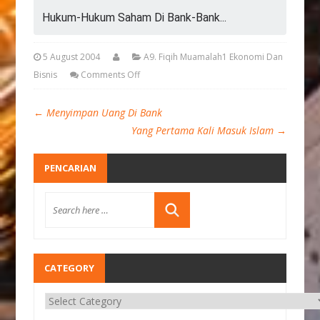
Hukum-Hukum Saham Di Bank-Bank...
5 August 2004
A9. Fiqih Muamalah1 Ekonomi Dan
Bisnis
Comments Off
←
Menyimpan Uang Di Bank
Yang Pertama Kali Masuk Islam
→
PENCARIAN
CATEGORY