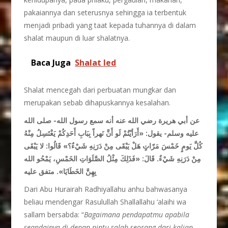
pakaiannya dan seterusnya sehingga ia terbentuk
menjadi pribadi yang taat kepada tuhannya di dalam
shalat maupun di luar shalatnya.
Baca Juga
Shalat Ied
Shalat mencegah dari perbuatan mungkar dan
merupakan sebab dihapuskannya kesalahan.
عن أبي هريرة رضي الله عنه أنه سمع رسول الله- صلى الله
عليه وسلم- يقول:
«أَرَأيْتُمْ لَو أَنَّ نَهراً بِبَابِ أَحَدِكُمْ يَغْتَسِلُ مِنْهُ
كُلَّ يَومٍ خَمْسَ مَرّاتٍ هَلْ يَبْقَى مِنْ دَرَنِهِ شَيْءٌ؟»
قَالُوا: لا يَبْقَى
مِنْ دَرَنِهِ شَيْءٌ. قَالَ:
«فَذَلِكَ مِثْلُ الصَّلَوَاتِ الخَمْسِ، يَمْحُو الله
بِهِنَّ الخَطَايَا»
. متفق عليه
Dari Abu Hurairah Radhiyallahu anhu bahwasanya
beliau mendengar Rasulullah Shallallahu ‘alaihi wa
sallam bersabda: “
Bagaimana pendapatmu apabila
seandainya di depan pintu salah seorang dari kalian