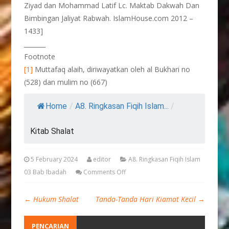
Ziyad dan Mohammad Latif Lc. Maktab Dakwah Dan
Bimbingan Jaliyat Rabwah. IslamHouse.com 2012 –
1433]
_______
Footnote
[1]
Muttafaq alaih, diriwayatkan oleh al Bukhari no
(528) dan mulim no (667)
Home
/
A8. Ringkasan Fiqih Islam...
/
Kitab Shalat
5 February 2024
editor
A8. Ringkasan Fiqih Islam
03 Bab Ibadah
Comments Off
←
Hukum Shalat
Tanda-Tanda Hari Kiamat Kecil
→
PENCARIAN