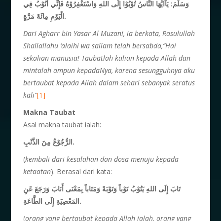
وَسَلَّمَ: يَآايُّهَا النَّاسُ تُوْبُوْا إِلَى اللهِ وَاسْتَغْفِرُوْهُ فَإِنِّي أَتُوْبُ فِي
الْيَوْمِ مِائَةَ مَرَّةٍ.
Dari Agharr bin Yasar Al Muzani, ia berkata, Rasulullah
Shallallahu ‘alaihi wa sallam telah bersabda,”Hai
sekalian manusia! Taubatlah kalian kepada Allah dan
mintalah ampun kepadaNya, karena sesungguhnya aku
bertaubat kepada Allah dalam sehari sebanyak seratus
kali”
[1]
Makna Taubat
Asal makna taubat ialah:
الرُّجُوْعُ مِنَ الذَّنْبِ.
(
kembali dari kesalahan dan dosa menuju kepada
ketaatan
). Berasal dari kata:
تَابَ إِلَى اللهِ يَتُوْبُ تَوْباً وَتَوْبَةً وَمَتَاباً بِمَعْنَى أَنَابَ وَرَجَعَ عَنِ
المَعْصِيَةِ إِلَى الطَّاعَةِ.
(
orang yang bertaubat kepada Allah ialah, orang yang