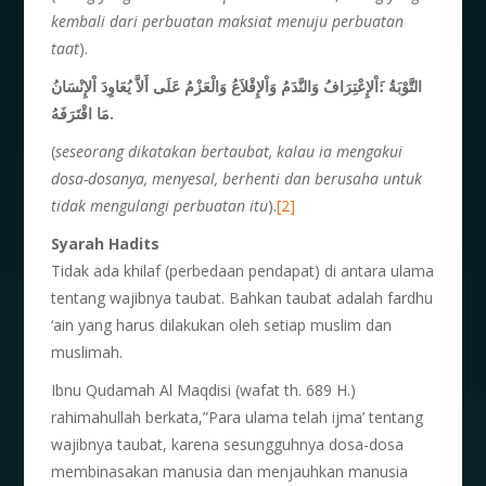
kembali dari perbuatan maksiat menuju perbuatan
taat
).
التَّوْبَةُ :َاْلإِعْتِرَافُ وَالنَّدَمُ وَاْلإِقْلاَعُ وَالْعَزْمُ عَلَى أَلاَّ يُعَاوِدَ اْلإِنْسَانُ
مَا اقْتَرَفَهُ.
(
seseorang dikatakan bertaubat, kalau ia mengakui
dosa-dosanya, menyesal, berhenti dan berusaha untuk
tidak mengulangi perbuatan itu
).
[2]
Syarah Hadits
Tidak ada khilaf (perbedaan pendapat) di antara ulama
tentang wajibnya taubat. Bahkan taubat adalah fardhu
‘ain yang harus dilakukan oleh setiap muslim dan
muslimah.
Ibnu Qudamah Al Maqdisi (wafat th. 689 H.)
rahimahullah berkata,”Para ulama telah ijma’ tentang
wajibnya taubat, karena sesungguhnya dosa-dosa
membinasakan manusia dan menjauhkan manusia