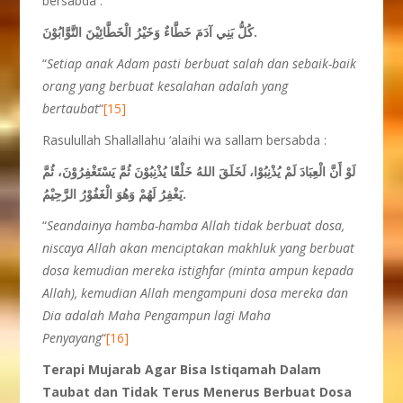
bersabda :
كُلُّ بَنِي آدَمَ خَطَّاءٌ وَخَيْرُ الْخَطَّائِيْنَ التَّوَّابُوْنَ.
“
Setiap anak Adam pasti berbuat salah dan sebaik-baik
orang yang berbuat kesalahan adalah yang
bertaubat
“
[15]
Rasulullah Shallallahu ‘alaihi wa sallam bersabda :
لَوْ أَنَّ الْعِبَادَ لَمْ يُذْنِبُوْا، لَخَلَقَ اللهُ خَلْقًا يُذْنِبُوْنَ ثُمَّ يَسْتَغْفِرُوْنَ، ثُمَّ
يَغْفِرُ لَهُمْ وَهُوَ الْغَفُوْرُ الرَّحِيْمُ.
“
Seandainya hamba-hamba Allah tidak berbuat dosa,
niscaya Allah akan menciptakan makhluk yang berbuat
dosa kemudian mereka istighfar (minta ampun kepada
Allah), kemudian Allah mengampuni dosa mereka dan
Dia adalah Maha Pengampun lagi Maha
Penyayang
“
[16]
Terapi Mujarab Agar Bisa Istiqamah Dalam
Taubat dan Tidak Terus Menerus Berbuat Dosa