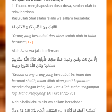
1. Taubat menghapuskan dosa-dosa, seolah-olah ia
tidak berdosa.
Rasulullah Shallallahu ‘alaihi wa sallam bersabda:
التَّائِبُ مِنَ الذَّنْبِ كَمَنْ لاَ ذَنْبَ لَهُ.
“
Orang yang bertaubat dari dosa seolah-olah ia tidak
berdosa
“.
[12]
Allah Azza wa Jalla berfirman:
إِلَّا مَنْ تَابَ وَآمَنَ وَعَمِلَ عَمَلًا صَالِحًا فَأُولَٰئِكَ يُبَدِّلُ اللَّهُ سَيِّئَاتِهِمْ
حَسَنَاتٍ ۗ وَكَانَ اللَّهُ غَفُورًا رَحِيمًا
“
Kecuali orang-orang yang bertaubat beriman dan
beramal shalih, maka Allah akan ganti kejahatan
mereka dengan kebajikan. Dan Allah Maha Pengampun
lagi Maha Penyayang
” [Al Furqan/25:70].
Nabi Shallallahu ‘alaihi wa sallam bersabda :
لَيَتَمَنَّيَنَّ أَقْوَامٌ لَوْ أَكْثَرُوْا مِنَ السَّيْئَاتِ الَّذِيْنَ بَدَّلَ اللهُ عَزَّ وَجَلَّ