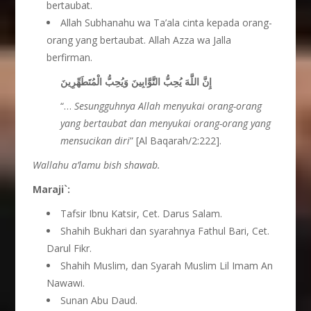
bertaubat.
Allah Subhanahu wa Ta’ala cinta kepada orang-
orang yang bertaubat. Allah Azza wa Jalla
berfirman.
إِنَّ اللَّهَ يُحِبُّ التَّوَّابِينَ وَيُحِبُّ الْمُتَطَهِّرِينَ
“…
Sesungguhnya Allah menyukai orang-orang
yang bertaubat dan menyukai orang-orang yang
mensucikan diri
” [Al Baqarah/2:222].
Wallahu a’lamu bish shawab.
Maraji`:
Tafsir Ibnu Katsir, Cet. Darus Salam.
Shahih Bukhari dan syarahnya Fathul Bari, Cet.
Darul Fikr.
Shahih Muslim, dan Syarah Muslim Lil Imam An
Nawawi.
Sunan Abu Daud.