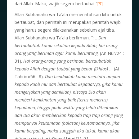
dari Allah. Maka, wajib segera bertaubat.”
[3]
Allah Subhanahu wa Ta’ala memerintahkan kita untuk
bertaubat, dan perintah ini merupakan perintah wajib
yang harus segera dilaksanakan sebelum ajal tiba.
Allah Subhanahu wa Ta’ala berfirman, “: …
Dan
bertaubatlah kamu sekalian kepada Allah, hai orang-
orang yang beriman agar kamu beruntung
. (An Nur/24 :
31).
Hai orang-orang yang beriman, bertaubatlah
kepada Allah dengan taubat yang benar (ikhlas)
… (At
Tahrim/66 : 8).
Dan hendaklah kamu meminta ampun
kepada Rabb-mu dan bertaubat kepadaNya, (jika kamu
mengerjakan yang demikian), niscaya Dia akan
memberi kenikmatan yang baik (terus menerus)
kepadamu, hingga pada waktu yang telah ditentukan
dan Dia akan memberikan kepada tiap-tiap orang yang
mempunyai keutamaan (balasan) keutamaannya. Jika
kamu berpaling, maka sungguh aku takut, kamu akan
ditimpa siksa hari Kiamat
.[Hud/11 :3]