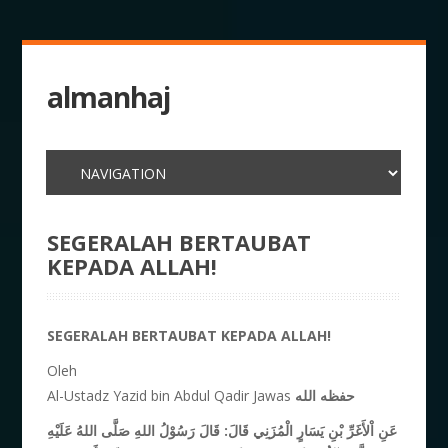
almanhaj
SEGERALAH BERTAUBAT
KEPADA ALLAH!
SEGERALAH BERTAUBAT KEPADA ALLAH!
Oleh
Al-Ustadz Yazid bin Abdul Qadir Jawas
حفظه الله
عَنِ اْلأَغَرِّ بْنِ يَسَارٍ الْمُزَنِي قَالَ: قَالَ رَسُوْلُ اللهِ صَلَّى اللهُ عَلَيْهِ