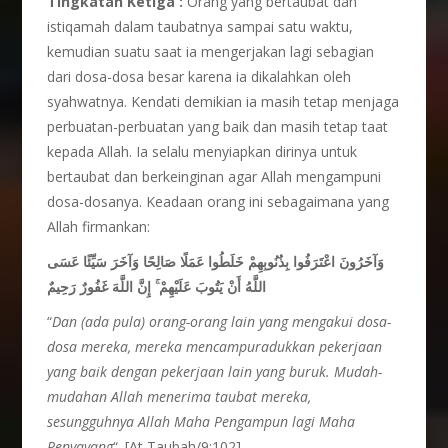
Tingkatan Ketiga :
Orang yang bertaubat dan
istiqamah dalam taubatnya sampai satu waktu,
kemudian suatu saat ia mengerjakan lagi sebagian
dari dosa-dosa besar karena ia dikalahkan oleh
syahwatnya. Kendati demikian ia masih tetap menjaga
perbuatan-perbuatan yang baik dan masih tetap taat
kepada Allah. Ia selalu menyiapkan dirinya untuk
bertaubat dan berkeinginan agar Allah mengampuni
dosa-dosanya. Keadaan orang ini sebagaimana yang
Allah firmankan:
وَآخَرُونَ اعْتَرَفُوا بِذُنُوبِهِمْ خَلَطُوا عَمَلًا صَالِحًا وَآخَرَ سَيِّئًا عَسَى
اللَّهُ أَنْ يَتُوبَ عَلَيْهِمْ ۚ إِنَّ اللَّهَ غَفُورٌ رَحِيمٌ
“
Dan (ada pula) orang-orang lain yang mengakui dosa-
dosa mereka, mereka mencampuradukkan pekerjaan
yang baik dengan pekerjaan lain yang buruk. Mudah-
mudahan Allah menerima taubat mereka,
sesungguhnya Allah Maha Pengampun lagi Maha
Penyayang
“. [At Taubah/9:102].