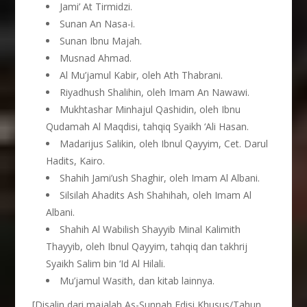
Jami’ At Tirmidzi.
Sunan An Nasa-i.
Sunan Ibnu Majah.
Musnad Ahmad.
Al Mu’jamul Kabir, oleh Ath Thabrani.
Riyadhush Shalihin, oleh Imam An Nawawi.
Mukhtashar Minhajul Qashidin, oleh Ibnu
Qudamah Al Maqdisi, tahqiq Syaikh ‘Ali Hasan.
Madarijus Salikin, oleh Ibnul Qayyim, Cet. Darul
Hadits, Kairo.
Shahih Jami’ush Shaghir, oleh Imam Al Albani.
Silsilah Ahadits Ash Shahihah, oleh Imam Al
Albani.
Shahih Al Wabilish Shayyib Minal Kalimith
Thayyib, oleh Ibnul Qayyim, tahqiq dan takhrij
Syaikh Salim bin ‘Id Al Hilali.
Mu’jamul Wasith, dan kitab lainnya.
[Disalin dari majalah As-Sunnah Edisi Khusus/Tahun