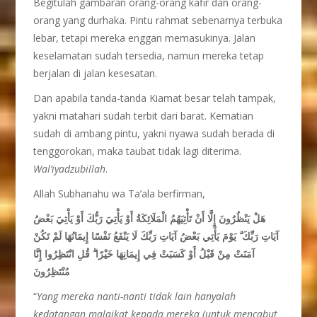
Begitulah gambaran orang-orang kafir dan orang-
orang yang durhaka. Pintu rahmat sebenarnya terbuka
lebar, tetapi mereka enggan memasukinya. Jalan
keselamatan sudah tersedia, namun mereka tetap
berjalan di jalan kesesatan.
Dan apabila tanda-tanda Kiamat besar telah tampak,
yakni matahari sudah terbit dari barat. Kematian
sudah di ambang pintu, yakni nyawa sudah berada di
tenggorokan, maka taubat tidak lagi diterima.
Wal’iyadzubillah
.
Allah Subhanahu wa Ta’ala berfirman,
هَلْ يَنْظُرُونَ إِلَّا أَنْ تَأْتِيَهُمُ الْمَلَائِكَةُ أَوْ يَأْتِيَ رَبُّكَ أَوْ يَأْتِيَ بَعْضُ
آيَاتِ رَبِّكَ ۗ يَوْمَ يَأْتِي بَعْضُ آيَاتِ رَبِّكَ لَا يَنْفَعُ نَفْسًا إِيمَانُهَا لَمْ تَكُنْ
آمَنَتْ مِنْ قَبْلُ أَوْ كَسَبَتْ فِي إِيمَانِهَا خَيْرًا ۗ قُلِ انْتَظِرُوا إِنَّا
مُنْتَظِرُونَ
“
Yang mereka nanti-nanti tidak lain hanyalah
kedatangan malaikat kepada mereka (untuk mencabut