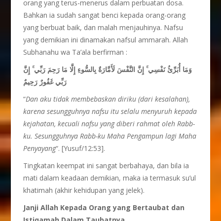
orang yang terus-menerus dalam perbuatan dosa.
Bahkan ia sudah sangat benci kepada orang-orang
yang berbuat baik, dan malah menjauhinya. Nafsu
yang demikian ini dinamakan nafsul ammarah. Allah
Subhanahu wa Ta’ala berfirman :
وَمَا أُبَرِّئُ نَفْسِي ۚ إِنَّ النَّفْسَ لَأَمَّارَةٌ بِالسُّوءِ إِلَّا مَا رَحِمَ رَبِّي ۚ إِنَّ
رَبِّي غَفُورٌ رَحِيمٌ
“
Dan aku tidak membebaskan diriku (dari kesalahan),
karena sesungguhnya nafsu itu selalu menyuruh kepada
kejahatan, kecuali nafsu yang diberi rahmat oleh Rabb-
ku. Sesungguhnya Rabb-ku Maha Pengampun lagi Maha
Penyayang
“. [Yusuf/12:53].
Tingkatan keempat ini sangat berbahaya, dan bila ia
mati dalam keadaan demikian, maka ia termasuk su’ul
khatimah (akhir kehidupan yang jelek).
Janji Allah Kepada Orang yang Bertaubat dan
Istiqamah Dalam Taubatnya