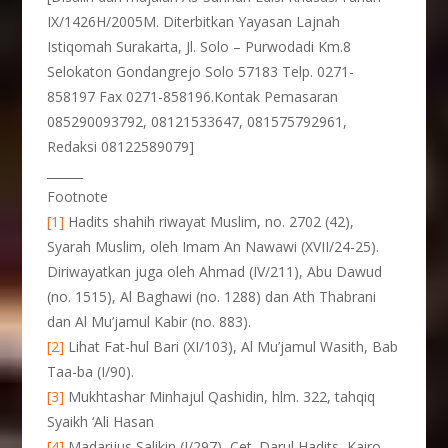
IX/1426H/2005M. Diterbitkan Yayasan Lajnah
Istiqomah Surakarta, Jl. Solo – Purwodadi Km.8
Selokaton Gondangrejo Solo 57183 Telp. 0271-
858197 Fax 0271-858196.Kontak Pemasaran
085290093792, 08121533647, 081575792961,
Redaksi 08122589079]
______
Footnote
[1]
Hadits shahih riwayat Muslim, no. 2702 (42),
Syarah Muslim, oleh Imam An Nawawi (XVII/24-25).
Diriwayatkan juga oleh Ahmad (IV/211), Abu Dawud
(no. 1515), Al Baghawi (no. 1288) dan Ath Thabrani
dan Al Mu’jamul Kabir (no. 883).
[2]
Lihat Fat-hul Bari (XI/103), Al Mu’jamul Wasith, Bab
Taa-ba (I/90).
[3]
Mukhtashar Minhajul Qashidin, hlm. 322, tahqiq
Syaikh ‘Ali Hasan
[4]
Madarijus Salikin (I/297), Cet. Darul Hadits, Kairo.