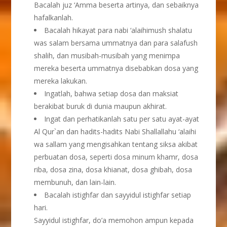
Bacalah juz ‘Amma beserta artinya, dan sebaiknya
hafalkanlah.
Bacalah hikayat para nabi ‘alaihimush shalatu
was salam bersama ummatnya dan para salafush
shalih, dan musibah-musibah yang menimpa
mereka beserta ummatnya disebabkan dosa yang
mereka lakukan.
Ingatlah, bahwa setiap dosa dan maksiat
berakibat buruk di dunia maupun akhirat.
Ingat dan perhatikanlah satu per satu ayat-ayat
Al Qur`an dan hadits-hadits Nabi Shallallahu ‘alaihi
wa sallam yang mengisahkan tentang siksa akibat
perbuatan dosa, seperti dosa minum khamr, dosa
riba, dosa zina, dosa khianat, dosa ghibah, dosa
membunuh, dan lain-lain.
Bacalah istighfar dan sayyidul istighfar setiap
hari.
Sayyidul istighfar, do’a memohon ampun kepada