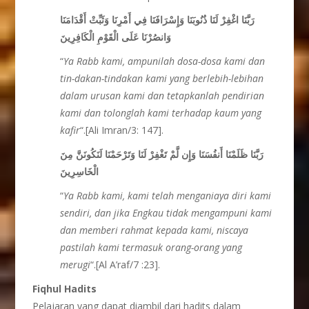
رَبَّنَا اغْفِرْ لَنَا ذُنُوبَنَا وَإِسْرَافَنَا فِي أَمْرِنَا وَثَبِّتْ أَقْدَامَنَا
وَانصُرْنَا عَلَى الْقَوْمِ الْكَافِرِينَ
“
Ya Rabb kami, ampunilah dosa-dosa kami dan
tin-dakan-tindakan kami yang berlebih-lebihan
dalam urusan kami dan tetapkanlah pendirian
kami dan tolonglah kami terhadap kaum yang
kafir
“.[Ali Imran/3: 147].
رَبَّنَا ظَلَمْنَا أَنفُسَنَا وَإِن لَّمْ تَغْفِرْ لَنَا وَتَرْحَمْنَا لَنَكُونَنَّ مِنَ
الْخَاسِرِينَ
“
Ya Rabb kami, kami telah menganiaya diri kami
sendiri, dan jika Engkau tidak mengampuni kami
dan memberi rahmat kepada kami, niscaya
pastilah kami termasuk orang-orang yang
merugi
“.[Al A’raf/7 :23].
Fiqhul Hadits
Pelajaran yang dapat diambil dari hadits dalam