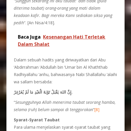
“Sungguh sekarang ini aku taubat” dan tidak (pula
diterima taubat) orang-orang yang mati dalam
keadaan kafir. Bagi mereka Kami sediakan siksa yang
pedih
“. [An Nisa/4:18].
Baca Juga
Kesenangan Hati Terletak
Dalam Shalat
Dalam sebuah hadits yang diriwayatkan dari Abu
‘Abdirrahman ‘Abdullah bin ‘Umar bin Al Khaththab
Radhiyallahu ‘anhu, bahwasanya Nabi Shallallahu ‘alaihi
wa sallam bersabda:
إِنَّ اللهَ يَقْبَلُ تَوْبَةَ الْعَبْدِ مَا لَمْ يُغَرْغِرْ.
“
Sesungguhnya Allah menerima taubat seorang hamba,
selama (ruh) belum sampai di tenggorokan
“
[8]
Syarat-Syarat Taubat
Para ulama menjelaskan syarat-syarat taubat yang