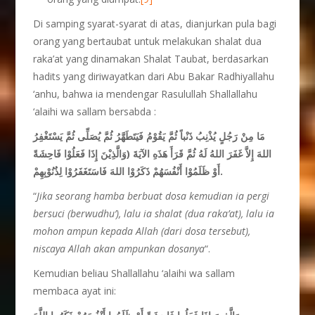
Di samping syarat-syarat di atas, dianjurkan pula bagi
orang yang bertaubat untuk melakukan shalat dua
raka’at yang dinamakan Shalat Taubat, berdasarkan
hadits yang diriwayatkan dari Abu Bakar Radhiyallahu
‘anhu, bahwa ia mendengar Rasulullah Shallallahu
‘alaihi wa sallam bersabda :
مَا مِنْ رَجُلٍ يُذْنِبُ ذَنْباً ثُمَّ يَقُوْمُ فَيَتَطَهَّرُ ثُمَّ يُصَلِّى ثُمَّ يَسْتَغْفِرُ
اللهَ إِلاَّ غَفَرَ اللهُ لَهُ ثُمَّ قَرَأَ هَذَهِ الآيَةَ (وَالَّذِيْنَ إِذَا فَعَلُوْا فَاحِشَةً
أَوْ ظَلَمُوْا أَنْفُسَهُمْ ذَكَرُوْا اللهَ فَاسَتَغَفَرُوْا لِذُنُوْبِهِمْ.
“
Jika seorang hamba berbuat dosa kemudian ia pergi
bersuci (berwudhu’), lalu ia shalat (dua raka’at), lalu ia
mohon ampun kepada Allah (dari dosa tersebut),
niscaya Allah akan ampunkan dosanya
“.
Kemudian beliau Shallallahu ‘alaihi wa sallam
membaca ayat ini: