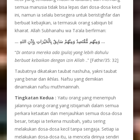
semua manusia tidak bisa lepas dari dosa-dosa kecil
ini, namun ia selalu bersegera untuk beristighfar dan
berbuat kebajikan, ia termasuk orang sabiqun bil
khairat. Allah Subhanahu wa Ta’ala berfirman:
… وَمِنْهُم مُّقْتَصِدٌ وَمِنْهُمْ سَابِقٌ بِالْخَيْرَاتِ بِإِذْنِ اللهِ …
“
Di antara mereka ada (pula) yang lebih dahulu
berbuat kebaikan dengan izin Allah
..” [Fathir/35: 32]
Taubatnya dikatakan taubat nashuha, yakni taubat
yang benar dan ikhlas. Nafsu yang demikian
dinamakan nafsu muthmainnah.
Tingkatan Kedua :
Yaitu orang yang menempuh
jalannya orang-orang yang istiqamah dalam semua
perkara ketaatan dan menjauhkan semua dosa-dosa
besar, tetapi ia terkena musibah, yaitu sering
melakukan dosa-dosa kecil tanpa sengaja. Setiap ia
melakukan dosa-dosa itu, ia mencela dirinya sendiri