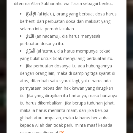
diterima Allah Subhanahu wa Ta’ala sebagai berikut:
الإِقْلاَعُ
(al iqla’u), orang yang berbuat dosa harus
berhenti dari perbuatan dosa dan maksiat yang
selama ini ia pernah lakukan.
النَّدَمُ
(an nadamu), dia harus menyesali
perbuatan dosanya itu.
اَلْعَزْمُ
(al ‘azmu), dia harus mempunyai tekad
yang bulat untuk tidak mengulangi perbuatan itu.
Jika perbuatan dosanya itu ada hubungannya
dengan orang lain, maka di samping tiga syarat di
atas, ditambah satu syarat lagi, yaitu harus ada
pernyataan bebas dari hak kawan yang dirugikan
itu. Jika yang dirugikan itu hartanya, maka hartanya
itu harus dikembalikan. Jika berupa tuduhan jahat,
maka ia harus meminta maaf, dan jika berupa
ghibah atau umpatan, maka ia harus bertaubat
kepada Allah dan tidak perlu minta maaf kepada
orang yang diumpat.
[9]