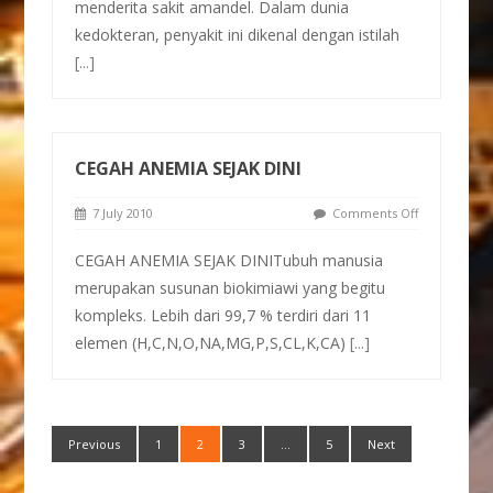
menderita sakit amandel. Dalam dunia
kedokteran, penyakit ini dikenal dengan istilah
[...]
CEGAH ANEMIA SEJAK DINI
7 July 2010
Comments Off
CEGAH ANEMIA SEJAK DINITubuh manusia
merupakan susunan biokimiawi yang begitu
kompleks. Lebih dari 99,7 % terdiri dari 11
elemen (H,C,N,O,NA,MG,P,S,CL,K,CA)
[...]
Previous
1
2
3
…
5
Next