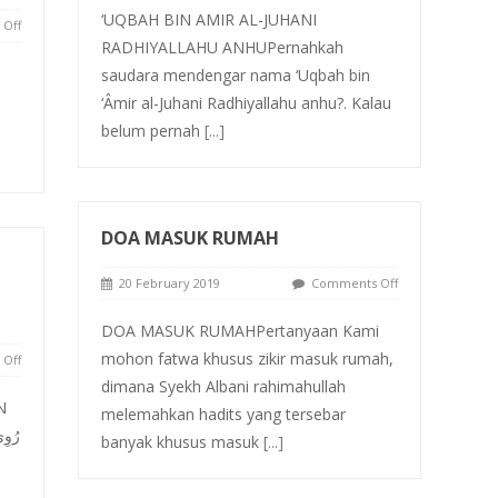
‘UQBAH BIN AMIR AL-JUHANI
Off
RADHIYALLAHU ANHUPernahkah
saudara mendengar nama ‘Uqbah bin
‘Âmir al-Juhani Radhiyallahu anhu?. Kalau
belum pernah
[...]
DOA MASUK RUMAH
20 February 2019
Comments Off
DOA MASUK RUMAHPertanyaan Kami
mohon fatwa khusus zikir masuk rumah,
Off
dimana Syekh Albani rahimahullah
N
melemahkan hadits yang tersebar
banyak khusus masuk
[...]