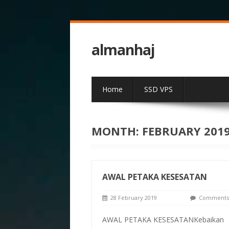
almanhaj
Home
SSD VPS
MONTH:
FEBRUARY 201
AWAL PETAKA KESESATAN
28 February 2019
Comments 
AWAL PETAKA KESESATANKebaikan