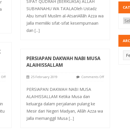
SIFAT QUDRAH (BERKUASA) ALLÂH
r
CA
SUBHANAHU WA TA’ALAOleh Ustadz
a
Abu Isma’il Muslim al-AtsariAllâh Azza wa
Jalla memiliki sifat-sifat kesempurnaan
dan
[...]
ARC
K
PERSIAPAN DAKWAH NABI MUSA
ALAIHISSALLAM
Off
25 February 2019
Comments Off
PERSIAPAN DAKWAH NABI MUSA
ALAIHISSALLAM Ketika Musa dan
in
keluarga dalam perjalanan pulang ke
itu
Mesir dari Negeri Madyan, Allâh Azza wa
Jalla memanggil Musa
[...]