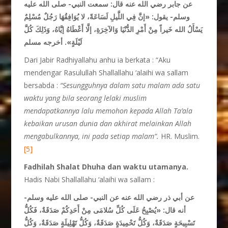
عن جابر رضي الله عنه قال: سمعت النبي- صلى الله عليه
وسلم- يقول:
«إنَّ فِي اللَّيلِ لَسَاعَةً، لا يُوَافِقُهَا رَجُلٌ مُسْلِمٌ
يَسْأَلُ الله خَيراً مِنْ أَمْرِ الدُّنْيَا وَالآخِرَةِ، إلَّا أَعْطَاهُ إيَّاهُ، وَذَلِكَ كُلَّ
لَيْلَةٍ»
. أخرجه مسلم
Dari Jabir Radhiyallahu anhu ia berkata : “Aku
mendengar Rasulullah Shallallahu ‘alaihi wa sallam
bersabda :
“Sesungguhnya dalam satu malam ada satu
waktu yang bila seorang lelaki muslim
mendapatkannya lalu memohon kepada Allah Ta’ala
kebaikan urusan dunia dan akhirat melainkan Allah
mengabulkannya, ini pada setiap malam”.
HR. Muslim.
[5]
Fadhilah
Shalat Dhuha dan waktu utamanya.
Hadis Nabi Shallallahu ‘alaihi wa sallam :
عن أبي ذر رضي الله عنه عن النبي- صلى الله عليه وسلم-
أنه قال:
«يُصْبِحُ عَلَى كُلِّ سُلامَى مِنْ أَحَدِكُمْ صَدَقَةٌ، فَكُلُّ
تَسْبِيحَةٍ صَدَقَةٌ، وَكُلُّ تَحْمِيدَةٍ صَدَقَةٌ، وَكُلُّ تَهْلِيلَةٍ صَدَقَةٌ، وَكُلُّ