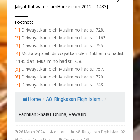
Jaliyat Rabwah. IslamHouse.com 2012 – 1433]
_______
Footnote
[1]
Diriwayatkan oleh Muslim no hadist: 728.
[2]
Diriwayatkan oleh Muslim no hadist: 1163.
[3]
Diriwayatkan oleh Muslim no hadist: 755.
[4]
Muttafaq alaih diriwayatkan oleh Bukhari no hadist
:1145 dan Muslim no hadist: 758.
[5]
Diriwayatkan oleh Muslim no hadist: 757.
[6]
Diriwayatkan oleh Muslim no hadist: 720.
[7]
Diriwayatkan oleh Muslim no hadist: 748.
Home
/
A8. Ringkasan Fiqih Islam...
/
Fadhilah Shalat Dhuha, Rawatib...
26 March 2024
editor
A8. Ringkasan Fiqih Islam 02
Al-Qur'an Adab Dzikir
Comments Off