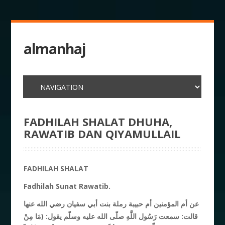
almanhaj
FADHILAH SHALAT DHUHA,
RAWATIB DAN QIYAMULLAIL
FADHILAH SHALAT
Fadhilah Sunat Rawatib.
عن أم المؤمنين أم حبيبة رملة بنت أبي سفيان رضي الله عنها
قالت: سمعت رَسُول اللَّهِ صلّى الله عليه وسلّم يقول: (
مَا مِنْ