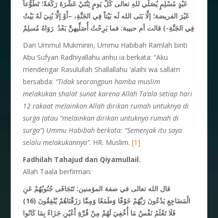
عَبْدٍ مُسْلِمٍ يُصَلِّي للهِ
تعالى
كُلَّ يَومٍ ثِنْتَيْ عَشْرَةَ رَكْعَةً
؛
تَطَوُّعاً
أَوْ إلَّا بُنِيَ لَهُ بَيْتٌ
، –
إلَّا بَنَى الله لَه بَيْتاً فِي الجَنَّةِ
الفريضة؛
غَيْرَ
فِي الجَنَّةِ
-) قالت أم حبيبة: فما بَرِحْتُ أُصَلِّيهنَّ بَعْدُ رَوَاهُ مُسلِمٌ
Dari Ummul Mukminin, Ummu Habibah Ramlah binti
Abu Sufyan Radhiyallahu anhu ia berkata: “Aku
mendengar Rasulullah Shallallahu ‘alaihi wa sallam
bersabda:
“Tidak seorangpun hamba muslim
melakukan shalat sunat karena Allah Ta’ala setiap hari
12 rakaat melainkan Allah dirikan rumah untuknya di
surga (atau “melainkan dirikan untuknya rumah di
surga”) Ummu Habibah berkata: “Semenjak itu saya
selalu melakukannya”
. HR. Muslim.
[1]
Fadhilah Tahajud dan Qiyamullail.
Allah Taala berfirman:
قال الله تعالى في صفة المؤمنين: تَتَجَافَى جُنُوبُهُمْ عَنِ
الْمَضَاجِعِ يَدْعُونَ رَبَّهُمْ خَوْفًا وَطَمَعًا وَمِمَّا رَزَقْنَاهُمْ يُنْفِقُونَ (16)
فَلَا تَعْلَمُ نَفْسٌ مَا أُخْفِيَ لَهُمْ مِنْ قُرَّةِ أَعْيُنٍ جَزَاءً بِمَا كَانُوا