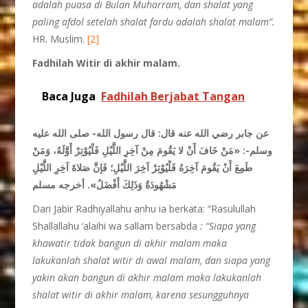
adalah puasa di Bulan Muharram, dan shalat yang
paling afdol setelah shalat fardu adalah shalat malam”.
HR. Muslim.
[2]
Fadhilah Witir di akhir malam.
Baca Juga
Fadhilah Berjabat Tangan
عن جابر رضي الله عنه قال: قال رسول الله- صلى الله عليه
وسلم-:
«مَنْ خَافَ أَنْ لا يَقُومَ مِنْ آخِرِ اللَّيْلِ فَلْيُوْتِرْ أَوَّلَهُ، وَمَنْ
طَمِعَ أَنْ يَقُومَ آخِرَهُ فَلْيُوْتِرْ آخِرَ اللَّيْلِ؛ فَإنَّ صَلاةَ آخِرِ اللَّيْلِ
مَشْهُودَةٌ وَذَلِكَ أَفْضَلُ»
. أخرجه مسلم
Dari Jabir Radhiyallahu anhu ia berkata: “Rasulullah
Shallallahu ‘alaihi wa sallam bersabda
: “Siapa yang
khawatir tidak bangun di akhir malam maka
lakukanlah shalat witir di awal malam, dan siapa yang
yakin akan bangun di akhir malam maka lakukanlah
shalat witir di akhir malam, karena sesungguhnya