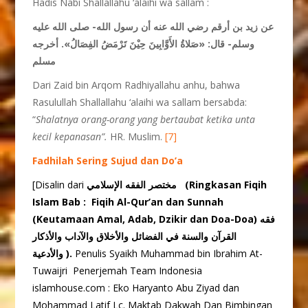
Hadis Nabi Shallallahu ‘alaihi wa sallam :
عن زيد بن أرقم رضي الله عنه أن رسول الله- صلى الله عليه
وسلم- قال:
«صَلاةُ الأَوَّابِينَ حِيْنَ تَرْمَضُ الفِصَالُ»
. أخرجه
مسلم
Dari Zaid bin Arqom Radhiyallahu anhu, bahwa
Rasulullah Shallallahu ‘alaihi wa sallam bersabda:
“
Shalatnya orang-orang yang bertaubat ketika unta
kecil kepanasan”.
HR. Muslim.
[7]
Fadhilah Sering Sujud dan Do’a
[Disalin dari
مختصر الفقه الإسلامي (Ringkasan Fiqih
Islam Bab : Fiqih Al-Qur’an dan Sunnah
(Keutamaan Amal, Adab, Dzikir dan Doa-Doa) فقه
القرآن والسنة في الفضائل والأخلاق والآداب والأذكار
والأدعية ).
Penulis Syaikh Muhammad bin Ibrahim At-
Tuwaijri Penerjemah Team Indonesia
islamhouse.com : Eko Haryanto Abu Ziyad dan
Mohammad Latif Lc. Maktab Dakwah Dan Bimbingan