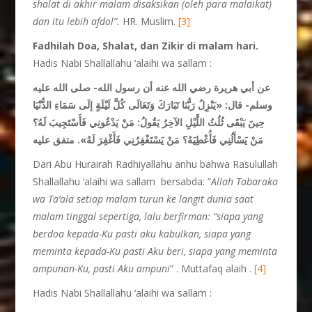
shalat di akhir malam disaksikan (oleh para malaikat)
dan itu lebih afdol”.
HR. Muslim.
[3]
Fadhilah Doa, Shalat, dan Zikir di malam hari.
Hadis Nabi Shallallahu ‘alaihi wa sallam :
عن أبي هريرة رضي الله عنه أن رسول الله- صلى الله عليه
وسلم- قال:
«يَنْزِلُ رَبُّنَا تَبَارَكَ وَتَعَالَى كُلَّ لَيْلَةٍ إلَى سَمَاءِ الدُّنْيَا
حِينَ يَبْقَى ثُلُثُ اللَّيْلِ الآخِرُ يَقُولُ: مَنْ يَدْعُونِي فَأَسْتَجِيبَ لَهُ؟
مَنْ يَسْأَلُنِي فَأُعْطِيَهُ؟ مَنْ يَسْتَغْفِرُنِي فَأَغْفِرَ لَهُ»
. متفق عليه
Dari Abu Hurairah Radhiyallahu anhu bahwa Rasulullah
Shallallahu ‘alaihi wa sallam bersabda: ”
Allah Tabaraka
wa Ta’ala setiap malam turun ke langit dunia saat
malam tinggal sepertiga, lalu berfirman: “siapa yang
berdoa kepada-Ku pasti aku kabulkan, siapa yang
meminta kepada-Ku pasti Aku beri, siapa yang meminta
ampunan-Ku, pasti Aku ampuni
” . Muttafaq alaih .
[4]
Hadis Nabi Shallallahu ‘alaihi wa sallam :