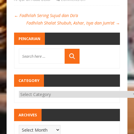
←
Fadhilah Sering Sujud dan Do’a
Fadhilah Shalat Shubuh, Ashar, Isya dan Jum’at
→
PENCARIAN
CATEGORY
ARCHIVES