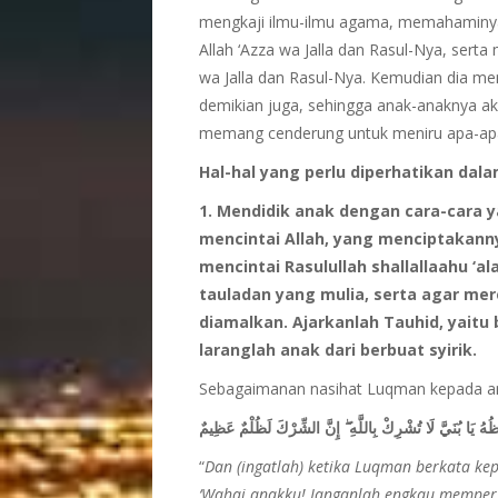
mengkaji ilmu-ilmu agama, memahaminya
Allah ‘Azza wa Jalla dan Rasul-Nya, serta 
wa Jalla dan Rasul-Nya. Kemudian dia me
demikian juga, sehingga anak-anaknya ak
memang cenderung untuk meniru apa-apa 
Hal-hal yang perlu diperhatikan dala
1. Mendidik anak dengan cara-cara 
mencintai Allah, yang menciptakann
mencintai Rasulullah shallallaahu ‘al
tauladan yang mulia, serta agar m
diamalkan. Ajarkanlah Tauhid, yaitu
laranglah anak dari berbuat syirik.
Sebagaimanan nasihat Luqman kepada a
عِظُهُ يَا بُنَيَّ لَا تُشْرِكْ بِاللَّهِ ۖ إِنَّ الشِّرْكَ لَظُلْمٌ عَظِيمٌ
“
Dan (ingatlah) ketika Luqman berkata ke
‘Wahai anakku! Janganlah engkau mempers