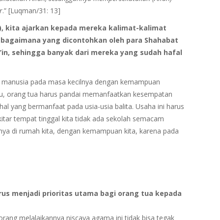
r
.” [Luqman/31: 13]
un), kita ajarkan kepada mereka kalimat-kalimat
sebagaimana yang dicontohkan oleh para Shahabat
i’in, sehingga banyak dari mereka yang sudah hafal
da manusia pada masa kecilnya dengan kemampuan
itu, orang tua harus pandai memanfaatkan kesempatan
l yang bermanfaat pada usia-usia balita. Usaha ini harus
kitar tempat tinggal kita tidak ada sekolah semacam
nnya di rumah kita, dengan kemampuan kita, karena pada
arus menjadi prioritas utama bagi orang tua kepada
rang melalaikannya niscaya agama ini tidak bisa tegak