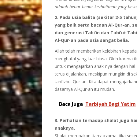
adalah benar-benar kezhaliman yang besa
2. Pada usia balita (sekitar 2-5 tah
yang baik serta bacaan Al-Qur-an, 
dan generasi Tabi’in dan Tabi’ut Tab
Al-Qur-an pada usia sangat belia.
Allah telah memberikan kelebihan kepa
menghafal yang luar biasa. Oleh karena 
untuk mengajarkan anak-nya dengan hal-ha
terus dijalankan, meskipun mungkin di se
tahfizhul Qur-an. Kita dapat mengajarka
dasarnya Al-Qur-an itu mudah.
Baca Juga
Tarbiyah Bagi Yatim
3. Perhatian terhadap shalat juga h
anaknya.
Shalat merupakan tiang agama, jika seseo