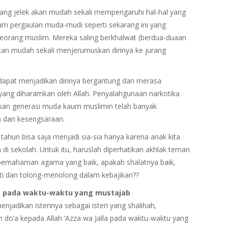
ang jelek akan mudah sekali mempengaruhi hal-hal yang
alam pergaulan muda-mudi seperti sekarang ini yang
eorang muslim. Mereka saling berkhalwat (berdua-duaan
aitan mudah sekali menjerumuskan dirinya ke jurang
dapat menjadikan dirinya bergantung dan merasa
yang diharamkan oleh Allah. Penyalahgunaan narkotika
kan generasi muda kaum muslimin telah banyak
 dan kesengsaraan.
tahun bisa saja menjadi sia-sia hanya karena anak kita
i sekolah. Untuk itu, haruslah diperhatikan akhlak teman
 pemahaman agama yang baik, apakah shalatnya baik,
ti dan tolong-menolong dalam kebajikan??
lla pada waktu-waktu yang mustajab
enjadikan isterinya sebagai isteri yang shalihah,
do’a kepada Allah ‘Azza wa Jalla pada waktu-waktu yang