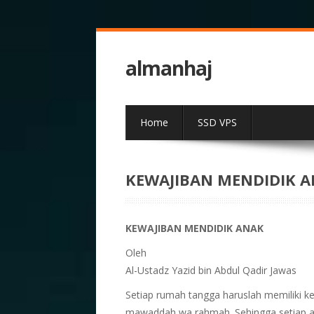
almanhaj
Home
SSD VPS
KEWAJIBAN MENDIDIK 
KEWAJIBAN MENDIDIK ANAK
Oleh
Al-Ustadz Yazid bin Abdul Qadir Jawas
Setiap rumah tangga haruslah memiliki k
mawaddah wa rahmah. Sehingga setiap an