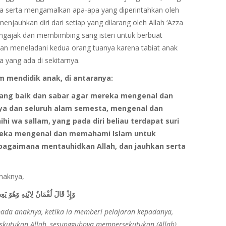
 serta mengamalkan apa-apa yang diperintahkan oleh
menjauhkan diri dari setiap yang dilarang oleh Allah ‘Azza
ngajak dan membimbing sang isteri untuk berbuat
an meneladani kedua orang tuanya karena tabiat anak
yang ada di sekitarnya.
m mendidik anak, di antaranya:
yang baik dan sabar agar mereka mengenal dan
ya dan seluruh alam semesta, mengenal dan
aihi wa sallam, yang pada diri beliau terdapat suri
ereka mengenal dan memahami Islam untuk
 bagaimana mentauhidkan Allah, dan jauhkan serta
naknya,
وَإِذْ قَالَ لُقْمَانُ لِابْنِهِ وَهُوَ يَ
pada anaknya, ketika ia memberi pelajaran kepadanya,
kutukan Allah, sesungguhnya mempersekutukan (Allah)