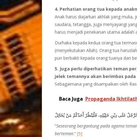
4. Perhatian orang tua kepada anakn
Anak harus diajarkan akhlak yang mulia, j
saudara, tetangga, juga menyayangi yang 
harus menjadi penekanan utama adalah ak
Durhaka kepada kedua orang tua termasuk
(menyekutukan Allah). Orang tua harusl
pun berbakti kepada orang tuanya dan be
5. Juga perlu diperhatikan teman pe
jelek temannya akan berimbas pada 
Sebagaimana yang disampaikan oleh Rasulul
Baca Juga
Propaganda Ikhtilat
َلرَّجُلُ عَلَى دِيْنِ خَلِيْلِهِ، فَلْيَنْظُرْ أَحَدُكُمْ مَنْ يُخَالِلُ
“
Seseorang bergantung pada agama temann
berteman
.”
[5]