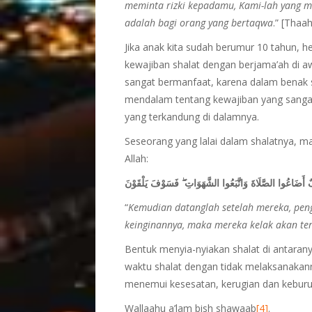
meminta rizki kepadamu, Kami-lah yang me
adalah bagi orang yang bertaqwa
.” [Thaa
Jika anak kita sudah berumur 10 tahun,
kewajiban shalat dengan berjama’ah di aw
sangat bermanfaat, karena dalam benak 
mendalam tentang kewajiban yang sangat 
yang terkandung di dalamnya.
Seseorang yang lalai dalam shalatnya, m
Allah:
أَضَاعُوا الصَّلَاةَ وَاتَّبَعُوا الشَّهَوَاتِ ۖ فَسَوْفَ يَلْقَوْنَ
“
Kemudian datanglah setelah mereka, pen
keinginannya, maka mereka kelak akan ter
Bentuk menyia-nyiakan shalat di antarany
waktu shalat dengan tidak melaksanakann
menemui kesesatan, kerugian dan keburu
Wallaahu a’lam bish shawaab
[4]
.