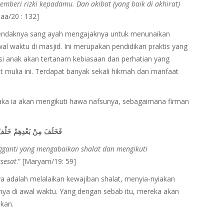
mberi rizki kepadamu. Dan akibat (yang baik di akhirat)
haa/20 : 132]
 hendaknya sang ayah mengajaknya untuk menunaikan
al waktu di masjid. Ini merupakan pendidikan praktis yang
si anak akan tertanam kebiasaan dan perhatian yang
mulia ini. Terdapat banyak sekali hikmah dan manfaat
aka ia akan mengikuti hawa nafsunya, sebagaimana firman
فَخَلَفَ مِنْ بَعْدِهِمْ خَلْفٌ 
gganti yang mengabaikan shalat dan mengikuti
sesat
.” [Maryam/19: 59]
a adalah melalaikan kewajiban shalat, menyia-nyiakan
ya di awal waktu. Yang dengan sebab itu, mereka akan
kan.