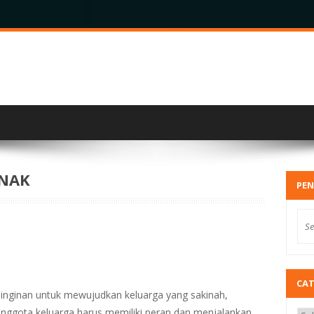
ANAK
PEN
CA
einginan untuk mewujudkan keluarga yang sakinah,
ggota keluarga harus memiliki peran dan menjalankan