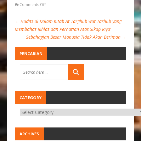
Comments Off
←
Hadits di Dalam Kitab At-Targhiib wat Tarhiib yang
Membahas Ikhlas dan Perhatian Atas Sikap Riya’
Sebahagian Besar Manusia Tidak Akan Beriman
→
PENCARIAN
CATEGORY
ARCHIVES