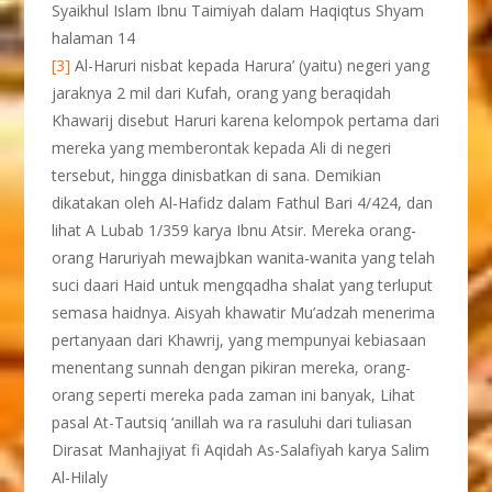
Syaikhul Islam Ibnu Taimiyah dalam Haqiqtus Shyam
halaman 14
[3]
Al-Haruri nisbat kepada Harura’ (yaitu) negeri yang
jaraknya 2 mil dari Kufah, orang yang beraqidah
Khawarij disebut Haruri karena kelompok pertama dari
mereka yang memberontak kepada Ali di negeri
tersebut, hingga dinisbatkan di sana. Demikian
dikatakan oleh Al-Hafidz dalam Fathul Bari 4/424, dan
lihat A Lubab 1/359 karya Ibnu Atsir. Mereka orang-
orang Haruriyah mewajbkan wanita-wanita yang telah
suci daari Haid untuk mengqadha shalat yang terluput
semasa haidnya. Aisyah khawatir Mu’adzah menerima
pertanyaan dari Khawrij, yang mempunyai kebiasaan
menentang sunnah dengan pikiran mereka, orang-
orang seperti mereka pada zaman ini banyak, Lihat
pasal At-Tautsiq ‘anillah wa ra rasuluhi dari tuliasan
Dirasat Manhajiyat fi Aqidah As-Salafiyah karya Salim
Al-Hilaly