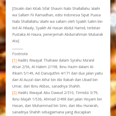
[Disalin dari Kitab Sifat Shaum Nabi Shallallahu ‘alaihi
wa Sallam Fii Ramadhan, edisi Indonesia Sipat Puasa
Nabi Shallallahu ‘alaihi wa sallam oleh Syaikh Salim bin
Ied Al-Hilaaly, Syaikh Ali Hasan Abdul Hamid, terbitan
Pustaka Al-Haura, penerjemah Abdurrahman Mubarak
Ata]
_______
Footnote
[1]
Hadits Riwayat Thahawi dalam Syrahu Ma’anil
Atsar 2/56, Al-Hakim 2/198, Ibnu Hazm dalam Al-
Ihkam 5/149, Ad-Daruquthni 4/171 dari dua jalan yaitu
dari Al-Auza’i dari Atha’ bin Abi Rabah dari Ubaid bin
Umar, dari Ibnu Abbas, sanadnya Shahih.
[2]
Hadits Riwayat Abu Dawud 2/310, Tirmidzi 3/79,
Ibnu Majah 1/536, Ahmad 2/498 dari jalan Hisyam bin
Hasan, dari Muhammad bin Sirin, dari Abu Hurairah,
sanadnya Shahih sebagaimana yang diucapkan