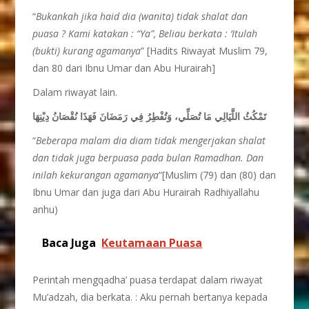
“
Bukankah jika haid dia (wanita) tidak shalat dan
puasa ? Kami katakan : “Ya”, Beliau berkata : ‘Itulah
(bukti) kurang agamanya
” [Hadits Riwayat Muslim 79,
dan 80 dari Ibnu Umar dan Abu Hurairah]
Dalam riwayat lain.
تَمْكُثُ اللَّيَالِي مَا تُصَلِّي، وَتُفْطِرُ فِي رَمَضَانَ فَهَذَا نُقْصَانُ دِيْنِهَا
“
Beberapa malam dia diam tidak mengerjakan shalat
dan tidak juga berpuasa pada bulan Ramadhan. Dan
inilah kekurangan agamanya
“[Muslim (79) dan (80) dan
Ibnu Umar dan juga dari Abu Hurairah Radhiyallahu
anhu)
Baca Juga
Keutamaan Puasa
Perintah mengqadha’ puasa terdapat dalam riwayat
Mu’adzah, dia berkata. : Aku pernah bertanya kepada