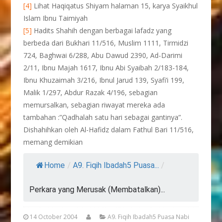
[4]
Lihat Haqiqatus Shiyam halaman 15, karya Syaikhul
Islam Ibnu Taimiyah
[5]
Hadits Shahih dengan berbagai lafadz yang
berbeda dari Bukhari 11/516, Muslim 1111, Tirmidzi
724, Baghwai 6/288, Abu Dawud 2390, Ad-Darimi
2/11, Ibnu Majah 1617, Ibnu Abi Syaibah 2/183-184,
Ibnu Khuzaimah 3/216, Ibnul Jarud 139, Syafi’i 199,
Malik 1/297, Abdur Razak 4/196, sebagian
memursalkan, sebagian riwayat mereka ada
tambahan :”Qadhalah satu hari sebagai gantinya”.
Dishahihkan oleh Al-Hafidz dalam Fathul Bari 11/516,
memang demikian
Home
/
A9. Fiqih Ibadah5 Puasa...
/
Perkara yang Merusak (Membatalkan)...
14 October 2004
A9. Fiqih Ibadah5 Puasa Nabi