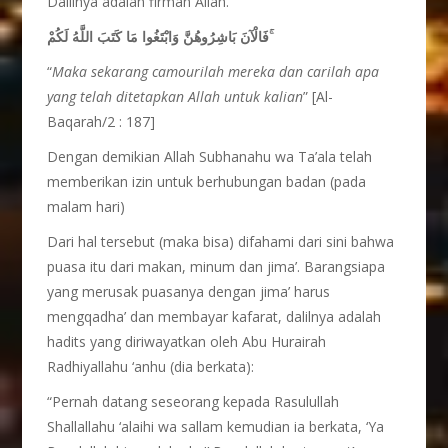
Dalilnya adalah firman Allah.
فَالْآنَ بَاشِرُوهُنَّ وَابْتَغُوا مَا كَتَبَ اللَّهُ لَكُمْ ۚ
“
Maka sekarang camourilah mereka dan carilah apa
yang telah ditetapkan Allah untuk kalian
” [Al-
Baqarah/2 : 187]
Dengan demikian Allah Subhanahu wa Ta’ala telah
memberikan izin untuk berhubungan badan (pada
malam hari)
Dari hal tersebut (maka bisa) difahami dari sini bahwa
puasa itu dari makan, minum dan jima’. Barangsiapa
yang merusak puasanya dengan jima’ harus
mengqadha’ dan membayar kafarat, dalilnya adalah
hadits yang diriwayatkan oleh Abu Hurairah
Radhiyallahu ‘anhu (dia berkata):
“Pernah datang seseorang kepada Rasulullah
Shallallahu ‘alaihi wa sallam kemudian ia berkata, ‘Ya