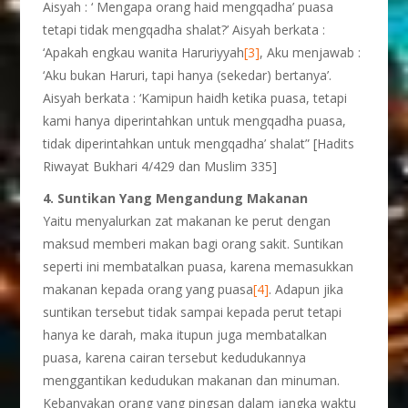
Aisyah : ‘ Mengapa orang haid mengqadha’ puasa
tetapi tidak mengqadha shalat?’ Aisyah berkata :
‘Apakah engkau wanita Haruriyyah
[3]
, Aku menjawab :
‘Aku bukan Haruri, tapi hanya (sekedar) bertanya’.
Aisyah berkata : ‘Kamipun haidh ketika puasa, tetapi
kami hanya diperintahkan untuk mengqadha puasa,
tidak diperintahkan untuk mengqadha’ shalat” [Hadits
Riwayat Bukhari 4/429 dan Muslim 335]
4. Suntikan Yang Mengandung Makanan
Yaitu menyalurkan zat makanan ke perut dengan
maksud memberi makan bagi orang sakit. Suntikan
seperti ini membatalkan puasa, karena memasukkan
makanan kepada orang yang puasa
[4]
. Adapun jika
suntikan tersebut tidak sampai kepada perut tetapi
hanya ke darah, maka itupun juga membatalkan
puasa, karena cairan tersebut kedudukannya
menggantikan kedudukan makanan dan minuman.
Kebanyakan orang yang pingsan dalam jangka waktu