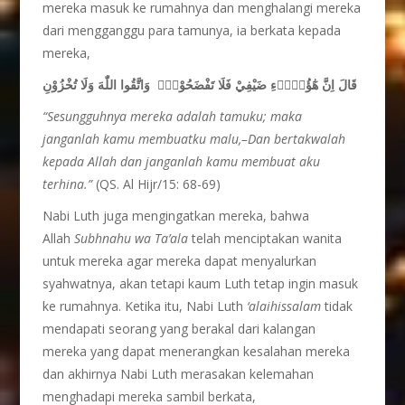
mereka masuk ke rumahnya dan menghalangi mereka
dari mengganggu para tamunya, ia berkata kepada
mereka,
قَالَ اِنَّ هٰٓؤُلَاۤءِ ضَيْفِيْ فَلَا تَفْضَحُوْنِۙ وَاتَّقُوا اللّٰهَ وَلَا تُخْزُوْنِ
“Sesungguhnya mereka adalah tamuku; maka
janganlah kamu membuatku malu,–Dan bertakwalah
kepada Allah dan janganlah kamu membuat aku
terhina.”
(QS. Al Hijr/15: 68-69)
Nabi Luth juga mengingatkan mereka, bahwa
Allah
Subhnahu wa Ta’ala
telah menciptakan wanita
untuk mereka agar mereka dapat menyalurkan
syahwatnya, akan tetapi kaum Luth tetap ingin masuk
ke rumahnya. Ketika itu, Nabi Luth
‘alaihissalam
tidak
mendapati seorang yang berakal dari kalangan
mereka yang dapat menerangkan kesalahan mereka
dan akhirnya Nabi Luth merasakan kelemahan
menghadapi mereka sambil berkata,