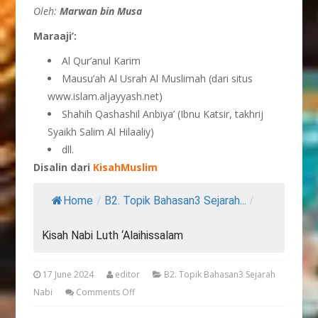
Oleh:
Marwan bin Musa
Maraaji’:
Al Qur’anul Karim
Mausu’ah Al Usrah Al Muslimah (dari situs
www.islam.aljayyash.net)
Shahih Qashashil Anbiya’ (Ibnu Katsir, takhrij
Syaikh Salim Al Hilaaliy)
dll.
Disalin dari
KisahMuslim
Home
/
B2. Topik Bahasan3 Sejarah...
/
Kisah Nabi Luth ‘Alaihissalam
17 June 2024
editor
B2. Topik Bahasan3 Sejarah
Nabi
Comments Off