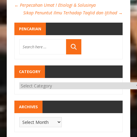
←
Perpecahan Umat ! Etiologi & Solusinya
Sikap Penuntut Ilmu Terhadap Taqlid dan Ijtihad
→
PENCARIAN
CATEGORY
ARCHIVES