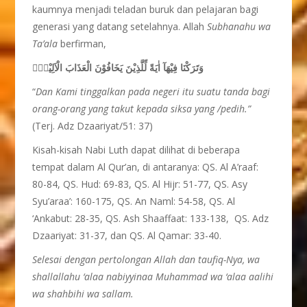
kaumnya menjadi teladan buruk dan pelajaran bagi
generasi yang datang setelahnya. Allah
Subhanahu wa
Ta’ala
berfirman,
وَتَرَكْنَا فِيْهَآ اٰيَةً لِّلَّذِيْنَ يَخَافُوْنَ الْعَذَابَ الْاَلِيْمَۗ
“
Dan Kami tinggalkan pada negeri itu suatu tanda bagi
orang-orang yang takut kepada siksa yang /pedih.”
(Terj. Adz Dzaariyat/51: 37)
Kisah-kisah Nabi Luth dapat dilihat di beberapa
tempat dalam Al Qur’an, di antaranya: QS. Al A’raaf:
80-84, QS. Hud: 69-83, QS. Al Hijr: 51-77, QS. Asy
Syu’araa’: 160-175, QS. An Naml: 54-58, QS. Al
‘Ankabut: 28-35, QS. Ash Shaaffaat: 133-138, QS. Adz
Dzaariyat: 31-37, dan QS. Al Qamar: 33-40.
Selesai dengan pertolongan Allah dan taufiq-Nya, wa
shallallahu ‘alaa nabiyyinaa Muhammad wa ‘alaa aalihi
wa shahbihi wa sallam.