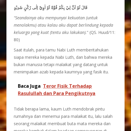
قَالَ لَوْ اَنَّ لِيْ بِكُمْ قُوَّةً اَوْ اٰوِيْٓ اِلٰى رُكْنٍ شَدِيْدٍ
“Seandainya aku mempunyai kekuatan (untuk
menolakmu) atau kalau aku dapat berlindung kepada
keluarga yang kuat (tentu aku lakukan).
” (QS. Huud/11:
80)
Saat itulah, para tamu Nabi Luth memberitahukan
siapa mereka kepada Nabi Luth, dan bahwa mereka
bukan manusia tetapi malaikat yang datang untuk
menimpakan azab kepada kaumnya yang fasik itu.
Baca Juga
Teror Fisik Terhadap
Rasulullah dan Para Pengikutnya
Tidak berapa lama, kaum Luth mendobrak pintu
rumahnya dan menemui para malaikat itu, lalu salah
seorang malaikat membuat buta mata mereka dan
mereka kembali dalam keadaan sempoyongan di