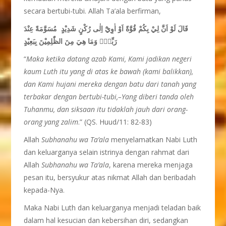
secara bertubi-tubi. Allah Ta’ala berfirman,
قَالَ لَوْ اَنَّ لِيْ بِكُمْ قُوَّةً اَوْ اٰوِيْٓ اِلٰى رُكْنٍ شَدِيْدٍ مُسَوَّمَةً عِنْدَ
رَبِّكَۗ وَمَا هِيَ مِنَ الظّٰلِمِيْنَ بِبَعِيْدٍ
“
Maka ketika datang azab Kami, Kami jadikan negeri
kaum Luth itu yang di atas ke bawah (kami balikkan),
dan Kami hujani mereka dengan batu dari tanah yang
terbakar dengan bertubi-tubi,–Yang diberi tanda oleh
Tuhanmu, dan siksaan itu tidaklah jauh dari orang-
orang yang zalim
.” (QS. Huud/11: 82-83)
Allah
Subhanahu wa Ta’ala
menyelamatkan Nabi Luth
dan keluarganya selain istrinya dengan rahmat dari
Allah
Subhanahu wa Ta’ala
, karena mereka menjaga
pesan itu, bersyukur atas nikmat Allah dan beribadah
kepada-Nya.
Maka Nabi Luth dan keluarganya menjadi teladan baik
dalam hal kesucian dan kebersihan diri, sedangkan