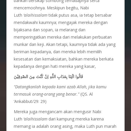
bahkan bersikap sombong terhadapnya serta
mencemoohnya. Meskipun begitu, Nabi
Luth
‘alaihissalam
tidak putus asa, ia tetap bersabar
mendakwahi kaumnya; mengajak mereka dengan
bijaksana dan sopan, ia melarang dan
memperingatkan mereka dari melakukan perbuatan
munkar dan keji. Akan tetapi, kaumnya tidak ada yang
beriman kepadanya, dan mereka lebih memilih
kesesatan dan kemaksiatan, bahkan mereka berkata
kepadanya dengan hati mereka yang kasar,
قَالُوا ائْتِنَا بِعَذَابِ اللّٰهِ اِنْ كُنْتَ مِنَ الصّٰدِقِيْنَ
“Datangkanlah kepada kami azab Allah, jika kamu
termasuk orang-orang yang benar.”
(QS. Al
‘Ankabbut/29: 29)
Mereka juga mengancam akan mengusir Nabi
Luth
‘alaihissalam
dari kampung mereka karena
memang ia adalah orang asing, maka Luth pun marah