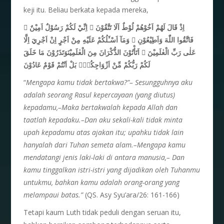
keji itu. Beliau berkata kepada mereka,
اِذْ قَالَ لَهُمْ اَخُوْهُمْ لُوْطٌ اَلَا تَتَّقُوْنَ ۚ اِنِّيْ لَكُمْ رَسُوْلٌ اَمِيْنٌ ۙ
فَاتَّقُوا اللّٰهَ وَاَطِيْعُوْنِ ۚ وَمَآ اَسْـَٔلُكُمْ عَلَيْهِ مِنْ اَجْرٍ اِنْ اَجْرِيَ اِلَّا
عَلٰى رَبِّ الْعٰلَمِيْنَ ۗ اَتَأْتُوْنَ الذُّكْرَانَ مِنَ الْعٰلَمِيْنَوَتَذَرُوْنَ مَا خَلَقَ
لَكُمْ رَبُّكُمْ مِّنْ اَزْوَاجِكُمْۗ بَلْ اَنْتُمْ قَوْمٌ عَادُوْنَ
“
Mengapa kamu tidak bertakwa?”– Sesungguhnya aku
adalah seorang Rasul kepercayaan (yang diutus)
kepadamu,–Maka bertakwalah kepada Allah dan
taatlah kepadaku.–Dan aku sekali-kali tidak minta
upah kepadamu atas ajakan itu; upahku tidak lain
hanyalah dari Tuhan semeta alam.–Mengapa kamu
mendatangi jenis laki-laki di antara manusia,– Dan
kamu tinggalkan istri-istri yang dijadikan oleh Tuhanmu
untukmu, bahkan kamu adalah orang-orang yang
melampaui batas.”
(QS. Asy Syu’ara/26: 161-166)
Tetapi kaum Luth tidak peduli dengan seruan itu,