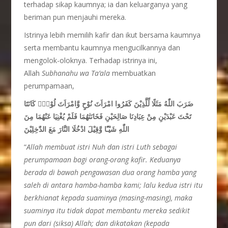
terhadap sikap kaumnya; ia dan keluarganya yang
beriman pun menjauhi mereka.
Istrinya lebih memilih kafir dan ikut bersama kaumnya
serta membantu kaumnya mengucilkannya dan
mengolok-oloknya. Terhadap istrinya ini,
Allah
Subhanahu wa Ta’ala
membuatkan
perumpamaan,
ضَرَبَ اللّٰهُ مَثَلًا لِّلَّذِيْنَ كَفَرُوا امْرَاَتَ نُوْحٍ وَّامْرَاَتَ لُوْطٍۗ كَانَتَا
تَحْتَ عَبْدَيْنِ مِنْ عِبَادِنَا صَالِحَيْنِ فَخَانَتٰهُمَا فَلَمْ يُغْنِيَا عَنْهُمَا مِنَ
اللّٰهِ شَيْـًٔا وَّقِيْلَ ادْخُلَا النَّارَ مَعَ الدّٰخِلِيْنَ
“
Allah membuat istri Nuh dan istri Luth sebagai
perumpamaan bagi orang-orang kafir. Keduanya
berada di bawah pengawasan dua orang hamba yang
saleh di antara hamba-hamba kami; lalu kedua istri itu
berkhianat kepada suaminya (masing-masing), maka
suaminya itu tidak dapat membantu mereka sedikit
pun dari (siksa) Allah; dan dikatakan (kepada