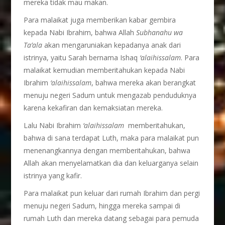
mereka tidak mau makan.
Para malaikat juga memberikan kabar gembira
kepada Nabi Ibrahim, bahwa Allah
Subhanahu wa
Ta’ala
akan mengaruniakan kepadanya anak dari
istrinya, yaitu Sarah bernama Ishaq
‘alaihissalam
. Para
malaikat kemudian memberitahukan kepada Nabi
Ibrahim
‘alaihissalam
, bahwa mereka akan berangkat
menuju negeri Sadum untuk mengazab penduduknya
karena kekafiran dan kemaksiatan mereka.
Lalu Nabi Ibrahim
‘alaihissalam
memberitahukan,
bahwa di sana terdapat Luth, maka para malaikat pun
menenangkannya dengan memberitahukan, bahwa
Allah akan menyelamatkan dia dan keluarganya selain
istrinya yang kafir.
Para malaikat pun keluar dari rumah Ibrahim dan pergi
menuju negeri Sadum, hingga mereka sampai di
rumah Luth dan mereka datang sebagai para pemuda