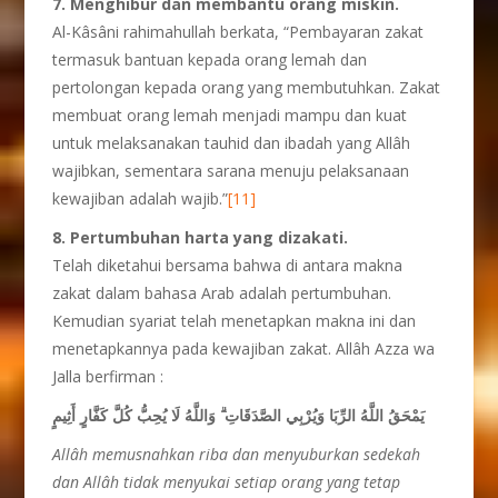
7. Menghibur dan membantu orang miskin.
Al-Kâsâni rahimahullah berkata, “Pembayaran zakat
termasuk bantuan kepada orang lemah dan
pertolongan kepada orang yang membutuhkan. Zakat
membuat orang lemah menjadi mampu dan kuat
untuk melaksanakan tauhid dan ibadah yang Allâh
wajibkan, sementara sarana menuju pelaksanaan
kewajiban adalah wajib.”
[11]
8. Pertumbuhan harta yang dizakati.
Telah diketahui bersama bahwa di antara makna
zakat dalam bahasa Arab adalah pertumbuhan.
Kemudian syariat telah menetapkan makna ini dan
menetapkannya pada kewajiban zakat. Allâh Azza wa
Jalla berfirman :
يَمْحَقُ اللَّهُ الرِّبَا وَيُرْبِي الصَّدَقَاتِ ۗ وَاللَّهُ لَا يُحِبُّ كُلَّ كَفَّارٍ أَثِيمٍ
Allâh memusnahkan riba dan menyuburkan sedekah
dan Allâh tidak menyukai setiap orang yang tetap