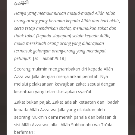
الْمُهْتَدِينَ
Hanya yang memakmurkan masjid-masjid Allâh ialah
orang-orang yang beriman kepada Allâh dan hari akhir,
serta tetap mendirikan shalat, menunaikan zakat dan
tidak takut (kepada siapapun) selain kepada All
â
h,
maka merekalah orang-orang yang diharapkan
termasuk golongan orang-orang yang mendapat
petunjuk.
[at-Taubah/9:18]
Seorang mukmin menghambakan diri kepada Allâh
Azza wa Jalla dengan menjalankan perintah-Nya
melalui pelaksanaan kewajiban zakat sesuai dengan
ketentuan yang telah ditetapkan syari’at.
Zakat bukan pajak. Zakat adalah ketaatan dan ibadah
kepada Allâh Azza wa Jalla yang dilakukan oleh
seorang Mukmin demi meraih pahala dan balasan di
sisi Allâh Azza wa Jalla . Allâh Subhanahu wa Ta’ala
berfirman :