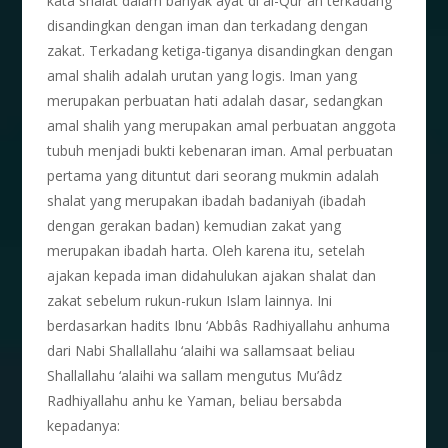
kata shalat dalam banyak ayat di al-Qur`ân terkadang
disandingkan dengan iman dan terkadang dengan
zakat. Terkadang ketiga-tiganya disandingkan dengan
amal shalih adalah urutan yang logis. Iman yang
merupakan perbuatan hati adalah dasar, sedangkan
amal shalih yang merupakan amal perbuatan anggota
tubuh menjadi bukti kebenaran iman. Amal perbuatan
pertama yang dituntut dari seorang mukmin adalah
shalat yang merupakan ibadah badaniyah (ibadah
dengan gerakan badan) kemudian zakat yang
merupakan ibadah harta. Oleh karena itu, setelah
ajakan kepada iman didahulukan ajakan shalat dan
zakat sebelum rukun-rukun Islam lainnya. Ini
berdasarkan hadits Ibnu ‘Abbâs Radhiyallahu anhuma
dari Nabi Shallallahu ‘alaihi wa sallamsaat beliau
Shallallahu ‘alaihi wa sallam mengutus Mu’âdz
Radhiyallahu anhu ke Yaman, beliau bersabda
kepadanya: