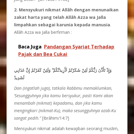
2. Mensyukuri nikmat Allâh dengan menunaikan
zakat harta yang telah Allâh Azza wa Jalla
limpahkan sebagai karunia kepada manusia
.
Allâh Azza wa Jalla berfirman :
Baca Juga
Pandangan Syariat Terhadap
Pajak dan Bea Cukai
وَإِذْ تَأَذَّنَ رَبُّكُمْ لَئِنْ شَكَرْتُمْ لَأَزِيدَنَّكُمْ ۖ وَلَئِنْ كَفَرْتُمْ إِنَّ عَذَابِي
لَشَدِيدٌ
Dan (ingatlah juga), tatkala Rabbmu memaklumkan,
‘Sesungguhnya jika kamu bersyukur, pasti Kami akan
menambah (nikmat) kepadamu, dan jika kamu
mengingkari (nikmat-Ku), maka sesungguhnya azab-Ku
sangat pedih.”
[Ibrâhim/14:7]
Mensyukuri nikmat adalah kewajiban seorang muslim,