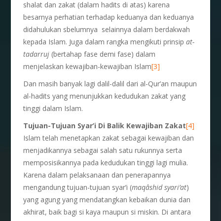
shalat dan zakat (dalam hadits di atas) karena
besarnya perhatian terhadap keduanya dan keduanya
didahulukan sbelumnya selainnya dalam berdakwah
kepada Islam. Juga dalam rangka mengikuti prinsip
at-
tadarruj
(bertahap fase demi fase) dalam
menjelaskan kewajiban-kewajiban Islam
[3]
Dan masih banyak lagi dalil-dalil dari al-Qur’an maupun
al-hadits yang menunjukkan kedudukan zakat yang
tinggi dalam Islam.
Tujuan-Tujuan Syar’i Di Balik Kewajiban Zakat
[4]
Islam telah menetapkan zakat sebagai kewajiban dan
menjadikannya sebagai salah satu rukunnya serta
memposisikannya pada kedudukan tinggi lagi mulia.
Karena dalam pelaksanaan dan penerapannya
mengandung tujuan-tujuan syar’i (
maq
â
shid syari’at
)
yang agung yang mendatangkan kebaikan dunia dan
akhirat, baik bagi si kaya maupun si miskin. Di antara