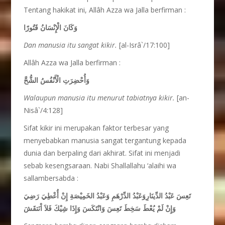
Tentang hakikat ini, Allâh Azza wa Jalla berfirman :
وَكَانَ الْإِنْسَانُ قَتُورًا
Dan manusia itu sangat kikir.
[al-Isrâ`/17:100]
Allâh Azza wa Jalla berfirman :
وَأُحْضِرَتِ الْأَنْفُسُ الشُّحَّ
Walaupun manusia itu menurut tabiatnya kikir.
[an-
Nisâ`/4:128]
Sifat kikir ini merupakan faktor terbesar yang
menyebabkan manusia sangat tergantung kepada
dunia dan berpaling dari akhirat. Sifat ini menjadi
sebab kesengsaraan. Nabi Shallallahu ‘alaihi wa
sallambersabda :
تَعِسَ عَبْدُ الدِّينَارِوَعَبْدُ الدِّرْهَمِ وَعَبْدُ الخَمِيْصَةِ إِنْ أُعْطِيَ رَضِيَ
وَإِنْ لَمْ يُعْطَ سَخِطَ تَعِسَ وَانْتَكَسَ وَإِذَا شِيْكَ فَلاَ اْنَتقَشَ