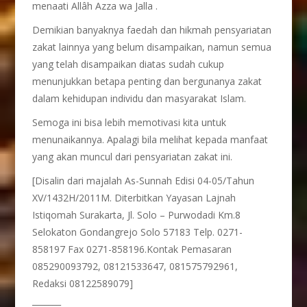
menaati Allâh Azza wa Jalla .
Demikian banyaknya faedah dan hikmah pensyariatan
zakat lainnya yang belum disampaikan, namun semua
yang telah disampaikan diatas sudah cukup
menunjukkan betapa penting dan bergunanya zakat
dalam kehidupan individu dan masyarakat Islam.
Semoga ini bisa lebih memotivasi kita untuk
menunaikannya. Apalagi bila melihat kepada manfaat
yang akan muncul dari pensyariatan zakat ini.
[Disalin dari majalah As-Sunnah Edisi 04-05/Tahun
XV/1432H/2011M. Diterbitkan Yayasan Lajnah
Istiqomah Surakarta, Jl. Solo – Purwodadi Km.8
Selokaton Gondangrejo Solo 57183 Telp. 0271-
858197 Fax 0271-858196.Kontak Pemasaran
085290093792, 08121533647, 081575792961,
Redaksi 08122589079]
_______