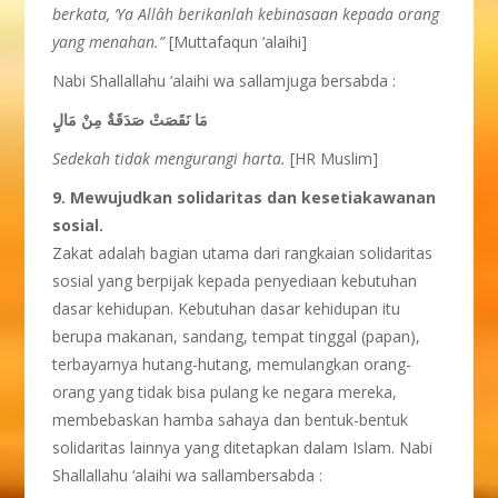
berkata, ‘Ya Allâh berikanlah kebinasaan kepada orang
yang menahan.”
[Muttafaqun ‘alaihi]
Nabi Shallallahu ‘alaihi wa sallamjuga bersabda :
مَا نَقَصَتْ صَدَقَةٌ مِنْ مَالٍ
Sedekah tidak mengurangi harta.
[HR Muslim]
9. Mewujudkan solidaritas dan kesetiakawanan
sosial.
Zakat adalah bagian utama dari rangkaian solidaritas
sosial yang berpijak kepada penyediaan kebutuhan
dasar kehidupan. Kebutuhan dasar kehidupan itu
berupa makanan, sandang, tempat tinggal (papan),
terbayarnya hutang-hutang, memulangkan orang-
orang yang tidak bisa pulang ke negara mereka,
membebaskan hamba sahaya dan bentuk-bentuk
solidaritas lainnya yang ditetapkan dalam Islam. Nabi
Shallallahu ‘alaihi wa sallambersabda :