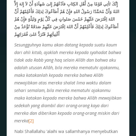
إِنَّكَ تَأتِي قَوْمًا مِنْ أَهْلِ الكِتَابِ
فاَدْعُهُمْ إِلىَ شَهاَدَةِ أَنْ لاَ إِلهَ إِلاَّ
اللهُ وَأَنَّ مُحَمَّدًا رَسُولُ اللهِ فإَِنْ هُمْ أَطاَعُوكَ لِذلِكَ فَأَعْلِمْهُمْ أَنَّ
اللهَ اِفْتَرَضَ عَلَيْهِمْ خَمْسَ صَلواتٍ فِي كُلِّ يَوْمٍ وَليَلْةٍ فإَِنْ هُمْ
أَطاَعُوكَ لِذلِكَ فَأَعْلِمْهُمْ أَنَّ اللهَ اِفْتَرَضَ عَلَيْهِمْ صَدَقَةً تُؤْخَذُ مِنْ
أَغْنِياَئِهِمْ فَتُرَدُّ عَلىَ فُقَرَائِهِمْ
Sesungguhnya kamu akan datang kepada suatu kaum
dari ahli kitab, ajaklah mereka kepada syahadat bahwa
tidak ada Rabb yang haq selain All
â
h dan bahwa aku
adalah utusan All
â
h, bila mereka mematuhi ajakanmu,
maka katakanlah kepada mereka bahwa All
â
h
mewajibkan atas mereka shalat lima waktu dalam
sehari semalam, bila mereka mematuhi ajakanmu
maka katakan kepada mereka bahwa All
â
h mewajibkan
sedekah yang diambil dari orang-orang kaya dari
mereka dan diberikan kepada orang-orang miskin dari
mereka
[2]
Nabi Shallallahu ‘alaihi wa sallamhanya menyebutkan