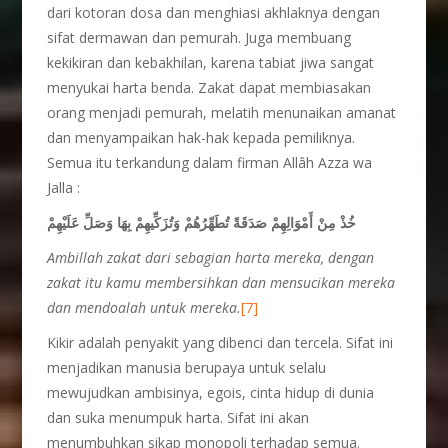
dari kotoran dosa dan menghiasi akhlaknya dengan
sifat dermawan dan pemurah. Juga membuang
kekikiran dan kebakhilan, karena tabiat jiwa sangat
menyukai harta benda. Zakat dapat membiasakan
orang menjadi pemurah, melatih menunaikan amanat
dan menyampaikan hak-hak kepada pemiliknya.
Semua itu terkandung dalam firman Allâh Azza wa
Jalla :
خُذْ مِنْ أَمْوَالِهِمْ صَدَقَةً تُطَهِّرُهُمْ وَتُزَكِّيهِمْ بِهَا وَصَلِّ عَلَيْهِمْ
Ambillah zakat dari sebagian harta mereka, dengan
zakat itu kamu membersihkan dan mensucikan mereka
dan mendoalah untuk mereka.
[7]
Kikir adalah penyakit yang dibenci dan tercela. Sifat ini
menjadikan manusia berupaya untuk selalu
mewujudkan ambisinya, egois, cinta hidup di dunia
dan suka menumpuk harta. Sifat ini akan
menumbuhkan sikap monopoli terhadap semua.