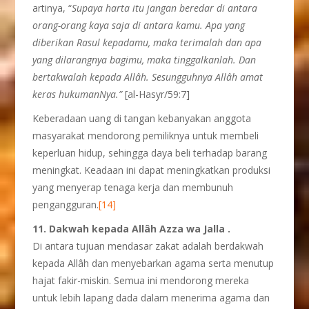
artinya, “
S
upaya harta itu jangan beredar di antara
orang-orang kaya saja di antara kamu. Apa yang
diberikan Rasul kepadamu, maka terimalah dan apa
yang dilarangnya bagimu, maka tinggalkanlah. Dan
bertakwalah kepada Allâh. Sesungguhnya Allâh amat
keras hukumanNya.”
[al-Hasyr/59:7]
Keberadaan uang di tangan kebanyakan anggota
masyarakat mendorong pemiliknya untuk membeli
keperluan hidup, sehingga daya beli terhadap barang
meningkat. Keadaan ini dapat meningkatkan produksi
yang menyerap tenaga kerja dan membunuh
pengangguran.
[14]
11. Dakwah kepada Allâh Azza wa Jalla .
Di antara tujuan mendasar zakat adalah berdakwah
kepada Allâh dan menyebarkan agama serta menutup
hajat fakir-miskin. Semua ini mendorong mereka
untuk lebih lapang dada dalam menerima agama dan