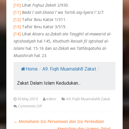
[10]
Lihat
Fiqhuz Zakah
2/930.
[11]
Bada`i’ ash-Shana`i’ wa Tartib asy-Syara`i’
2/7.
[12]
Tafsir Ibnu Katsir 1/311.
[13]
Tafsir Ibnu Katsir 3/519.
[14]
Lihat
Atsaru az-Zakah ala Tasyghil al-mawarid al-
Iqtishadiyah
hal 145,
Khuthuth Raisah fil Iqtishad al-
Islami
hal. 15-16 dan
az-Zakah wa Tathbiqatuha al-
Muashirah
hal. 23.
Home
/
A9. Fiqih Muamalah8 Zakat
/
Zakat Dalam Islam Kedudukan...
30 May 2019
editor
A9. Fiqih Muamalah8 Zakat
Comments Off
←
Memahami Sisi Persamaan dan Sisi Perbedaan
Kewajiban dan Urgensi Zakat
→