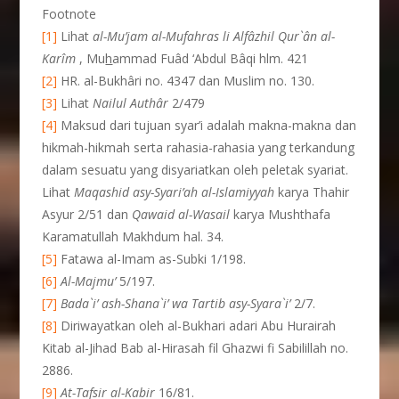
Footnote
[1]
Lihat
al-Mu’jam al-Mufahras li Alf
âzhil Qur`
ân al-
Karîm
, Mu
h
ammad Fuâd ‘Abdul Bâqi hlm. 421
[2]
HR. al-Bukhâri no. 4347 dan Muslim no. 130.
[3]
Lihat
Nailul Auth
âr
2/479
[4]
Maksud dari tujuan syar’i adalah makna-makna dan
hikmah-hikmah serta rahasia-rahasia yang terkandung
dalam sesuatu yang disyariatkan oleh peletak syariat.
Lihat
Maqashid asy-Syari’ah al-Islamiyyah
karya Thahir
Asyur 2/51 dan
Qawaid al-Wasail
karya Mushthafa
Karamatullah Makhdum hal. 34.
[5]
Fatawa al-Imam as-Subki 1/198.
[6]
Al-Majmu’
5/197.
[7]
Bada`i’ ash-Shana`i’ wa Tartib asy-Syara`i’
2/7.
[8]
Diriwayatkan oleh al-Bukhari adari Abu Hurairah
Kitab al-Jihad Bab al-Hirasah fil Ghazwi fi Sabilillah no.
2886.
[9]
At-Tafsir al-Kabir
16/81.