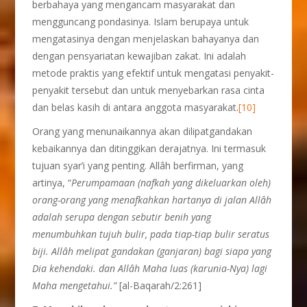
berbahaya yang mengancam masyarakat dan
mengguncang pondasinya. Islam berupaya untuk
mengatasinya dengan menjelaskan bahayanya dan
dengan pensyariatan kewajiban zakat. Ini adalah
metode praktis yang efektif untuk mengatasi penyakit-
penyakit tersebut dan untuk menyebarkan rasa cinta
dan belas kasih di antara anggota masyarakat.
[10]
Orang yang menunaikannya akan dilipatgandakan
kebaikannya dan ditinggikan derajatnya. Ini termasuk
tujuan syar’i yang penting. Allâh berfirman, yang
artinya, “
Perumpamaan (nafkah yang dikeluarkan oleh)
orang-orang yang menafkahkan hartanya di jalan Allâh
adalah serupa dengan sebutir benih yang
menumbuhkan tujuh bulir, pada tiap-tiap bulir seratus
biji. Allâh melipat gandakan (ganjaran) bagi siapa yang
Dia kehendaki. dan Allâh Maha luas (karunia-Nya) lagi
Maha mengetahui.”
[al-Baqarah/2:261]