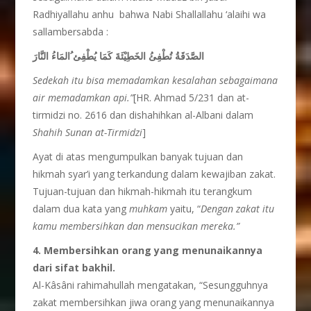
Radhiyallahu anhu bahwa Nabi Shallallahu ‘alaihi wa
sallambersabda :
الصَّدَقَةُ تُطْفِئُ الخَطِيْئَةَ كَمَا يُطْفِئ ُالمَاءُ النَّارَ
Sedekah itu bisa memadamkan kesalahan sebagaimana
air memadamkan api.”
[HR. Ahmad 5/231 dan at-
tirmidzi no. 2616 dan dishahihkan al-Albani dalam
Shahih Sunan at-Tirmidzi
]
Ayat di atas mengumpulkan banyak tujuan dan
hikmah syar’i yang terkandung dalam kewajiban zakat.
Tujuan-tujuan dan hikmah-hikmah itu terangkum
dalam dua kata yang
muhkam
yaitu, “
Dengan zakat itu
kamu membersihkan dan mensucikan mereka.”
4. Membersihkan orang yang menunaikannya
dari sifat bakhil.
Al-Kâsâni rahimahullah mengatakan, “Sesungguhnya
zakat membersihkan jiwa orang yang menunaikannya