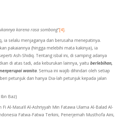
kukannya karena rasa sombong
”
[4]
.
iq, ia selalu menjaganya dan berusaha menepatinya.
n pakaiannya (hingga melebihi mata kakinya), ia
perti Ash-Shidiq. Tentang isbal ini, di samping adanya
an di atas tadi, ada keburukan lainnya, yaitu
berlebihan,
 menyerupai wanita
. Semua ini wajib dihindari oleh setiap
eri petunjuk dan hanya Dia-lah petunjuk kepada jalan
 Ibn Baz)
ah Fi Al-Masa’il Al-Ashriyyah Min Fatawa Ulama Al-Balad Al-
 Indonesia Fatwa-Fatwa Terkini, Penerjemah Musthofa Aini,