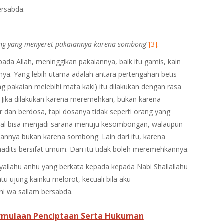
ersabda.
ng yang menyeret pakaiannya karena sombong
”
[3]
.
da Allah, meninggikan pakaiannya, baik itu gamis, kain
inya. Yang lebih utama adalah antara pertengahan betis
ng pakaian melebihi mata kaki) itu dilakukan dengan rasa
 Jika dilakukan karena meremehkan, bukan karena
dan berdosa, tapi dosanya tidak seperti orang yang
sbal bisa menjadi sarana menuju kesombongan, walaupun
nnya bukan karena sombong. Lain dari itu, karena
dits bersifat umum. Dari itu tidak boleh meremehkannya.
yallahu anhu yang berkata kepada kepada Nabi Shallallahu
tu ujung kainku melorot, kecuali bila aku
hi wa sallam bersabda.
rmulaan Penciptaan Serta Hukuman