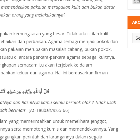
 memendekkan pakaian merupakan kulit dan bukan dasar
wakan orang yang melakukannya?
ARC
akan kemungkaran yang besar. Tidak ada istilah kulit
kebaikan dan perbaikan. Agama terbagi menjadi pokok dan
kan pakaian merupakan masalah cabang, bukan pokok,
suatu di antara perkara-perkara agama sebagai kulitnya.
ngkapan semacam itu akan terjebak ke dalam
bkan keluar dari agama. Hal ini berdasarkan firman
قُلْ أَبِاللَّهِ وَآيَاتِهِ وَرَسُولِهِ كُنْتُمْ تَسْتَهْزِئُونَ﴿٦٥﴾لَا تَعْتَذِرُو
yatNya dan RasulNya kamu selalu berolok-olok ? Tidak usah
udah beriman
”. [At-Taubah/9:65-66]
 sallam yang memerintahkan untuk memelihara jenggot,
nnya serta memotong kumis dan memendekkannya. Yang
gagungkan perintah dan larangannya dalam segala