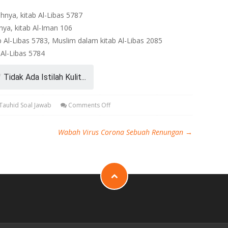
hnya, kitab Al-Libas 5787
ya, kitab Al-Iman 106
b Al-Libas 5783, Muslim dalam kitab Al-Libas 2085
 Al-Libas 5784
/
Tidak Ada Istilah Kulit...
Tauhid Soal Jawab
Comments Off
Wabah Virus Corona Sebuah Renungan
→