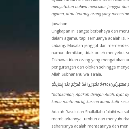
mengatakan bahwa mencukur jenggot dan
agama, atau tentang orang yang menerta
Jawaban.
Ungkapan ini sangat berbahaya dan merup
dalam agama, tapi semuanya adalah isi, 
cabang. Masalah jenggot dan memendek
namun demikian, tidak boleh menyebut se
Dikhawatirkan orang yang mengatakan u
pengurangan dan olokan sehingga menyeba
Allah Subhanahu wa Ta’ala.
ا قَدْ كَفَرْتُمْ بَعْدَ إِيمَانِكُمْ
“
Katakanlah, Apakah dengan Allah, ayat-a
kamu minta ma’af, karena kamu kafir ses
Adalah Rasulullah Shallallahu ‘alaihi wa
membiarkannya tumbuh dan menyuburka
seharusnya adalah mentaatinya dan men