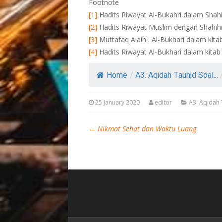
Footnote
[1]
Hadits Riwayat Al-Bukahri dalam Shahi
[2]
Hadits Riwayat Muslim dengan Shahihn
[3]
Muttafaq Alaih : Al-Bukhari dalam kita
[4]
Hadits Riwayat Al-Bukhari dalam kitab
Home
/
A3. Aqidah Tauhid Soal...
25 January 2020
editor
A3. Aqidah 
←
Nikmat Sehat dan Waktu Luang