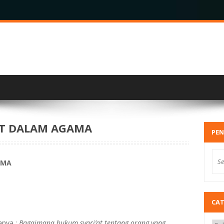
LIT DALAM AGAMA
PEN
AMA
CA
anya :
Bagaimana hukum syari’at tentang orang yang