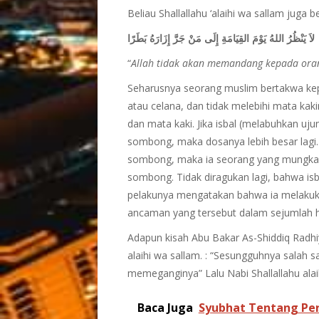
Beliau Shallallahu ‘alaihi wa sallam juga b
لاَ يَنْظُرُ اللهُ يَوْمَ القِيَامَةِ إِلَى مَنْ جَرَّ إِزَارَهُ بَطَرًا
“
Allah tidak akan memandang kepada ora
Seharusnya seorang muslim bertakwa kepa
atau celana, dan tidak melebihi mata kak
dan mata kaki. Jika isbal (melabuhkan uju
sombong, maka dosanya lebih besar lagi.
sombong, maka ia seorang yang mungkar 
sombong. Tidak diragukan lagi, bahwa i
pelakunya mengatakan bahwa ia melakuka
ancaman yang tersebut dalam sejumlah ha
Adapun kisah Abu Bakar As-Shiddiq Radhi
alaihi wa sallam. : “Sesungguhnya salah sa
memeganginya” Lalu Nabi Shallallahu alai
Baca Juga
Syubhat Tentang Pe