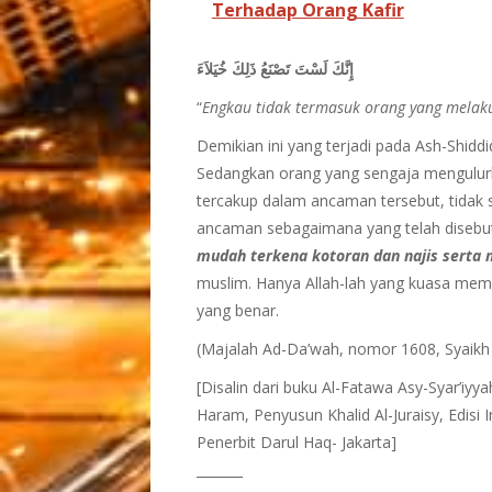
Terhadap Orang Kafir
إِنَّكَ لَسْتَ تَصْنَعُ ذَلِكَ خُيَلاَءَ
“
Engkau tidak termasuk orang yang mela
Demikian ini yang terjadi pada Ash-Shidd
Sedangkan orang yang sengaja mengulurka
tercakup dalam ancaman tersebut, tidak se
ancaman sebagaimana yang telah disebutk
mudah terkena kotoran dan najis serta
muslim. Hanya Allah-lah yang kuasa memb
yang benar.
(Majalah Ad-Da’wah, nomor 1608, Syaikh
[Disalin dari buku Al-Fatawa Asy-Syar’iyy
Haram, Penyusun Khalid Al-Juraisy, Edisi
Penerbit Darul Haq- Jakarta]
_______