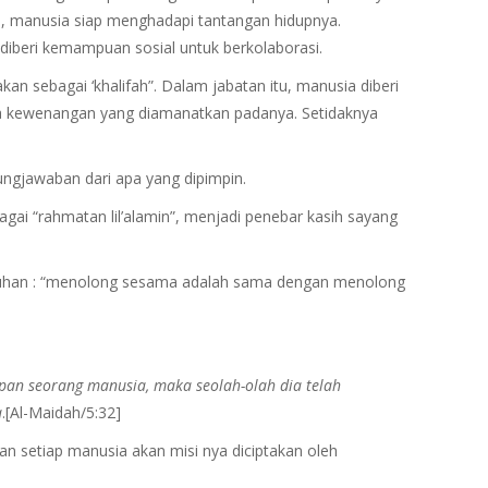
, manusia siap menghadapi tantangan hidupnya.
diberi kemampuan sosial untuk berkolaborasi.
an sebagai ‘khalifah”. Dalam jabatan itu, manusia diberi
 kewenangan yang diamanatkan padanya. Setidaknya
gjawaban dari apa yang dipimpin.
agai “rahmatan lil’alamin”, menjadi penebar kasih sayang
Tuhan : “menolong sesama adalah sama dengan menolong
an seorang manusia, maka seolah-olah dia telah
a
.[Al-Maidah/5:32]
n setiap manusia akan misi nya diciptakan oleh