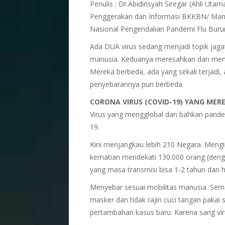
Penulis : Dr.Abidinsyah Siregar (Ahli U
Penggerakan dan Informasi BKKBN/ Man
Nasional Pengendalian Pandemi Flu Bur
Ada DUA virus sedang menjadi topik jag
manusia. Keduanya meresahkan dan mem
Mereka berbeda, ada yang sekali terjadi,
penyebarannya pun berbeda.
CORONA VIRUS (COVID-19) YANG MER
Virus yang mengglobal dan bahkan pandem
19.
Kini menjangkau lebih 210 Negara. Mengin
kematian mendekati 130.000 orang (dengan
yang masa transmisi bisa 1-2 tahun dan h
Menyebar sesuai mobilitas manusia. Sema
masker dan tidak rajin cuci tangan pakai 
pertambahan kasus baru. Karena sang vi