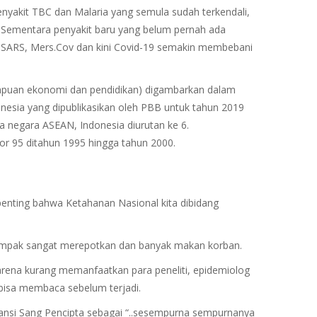
enyakit TBC dan Malaria yang semula sudah terkendali,
. Sementara penyakit baru yang belum pernah ada
, SARS, Mers.Cov dan kini Covid-19 semakin membebani
mpuan ekonomi dan pendidikan) digambarkan dalam
esia yang dipublikasikan oleh PBB untuk tahun 2019
ra negara ASEAN, Indonesia diurutan ke 6.
or 95 ditahun 1995 hingga tahun 2000.
nting bahwa Ketahanan Nasional kita dibidang
tampak sangat merepotkan dan banyak makan korban.
ena kurang memanfaatkan para peneliti, epidemiolog
 bisa membaca sebelum terjadi.
ansi Sang Pencipta sebagai “..sesempurna sempurnanya