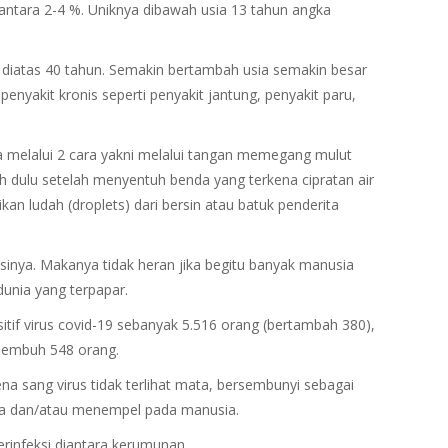
i antara 2-4 %. Uniknya dibawah usia 13 tahun angka
a diatas 40 tahun. Semakin bertambah usia semakin besar
penyakit kronis seperti penyakit jantung, penyakit paru,
 melalui 2 cara yakni melalui tangan memegang mulut
h dulu setelah menyentuh benda yang terkena cipratan air
cikan ludah (droplets) dari bersin atau batuk penderita
ya. Makanya tidak heran jika begitu banyak manusia
dunia yang terpapar.
sitif virus covid-19 sebanyak 5.516 orang (bertambah 380),
sembuh 548 orang.
a sang virus tidak terlihat mata, bersembunyi sebagai
ia dan/atau menempel pada manusia.
infeksi diantara kerumunan.