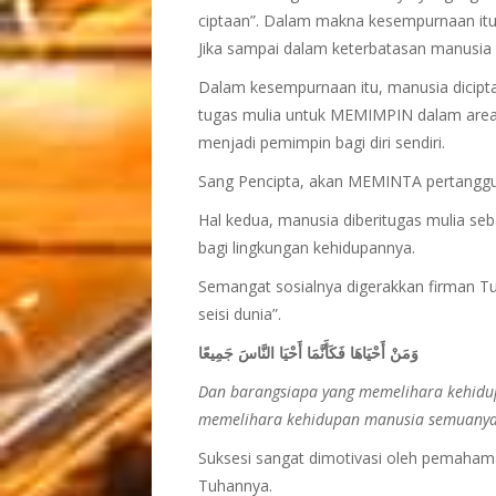
ciptaan”. Dalam makna kesempurnaan itu
Jika sampai dalam keterbatasan manusia 
Dalam kesempurnaan itu, manusia diciptak
tugas mulia untuk MEMIMPIN dalam area
menjadi pemimpin bagi diri sendiri.
Sang Pencipta, akan MEMINTA pertanggun
Hal kedua, manusia diberitugas mulia seb
bagi lingkungan kehidupannya.
Semangat sosialnya digerakkan firman 
seisi dunia”.
وَمَنْ أَحْيَاهَا فَكَأَنَّمَا أَحْيَا النَّاسَ جَمِيعًا
Dan barangsiapa yang memelihara kehidup
memelihara kehidupan manusia semuany
Suksesi sangat dimotivasi oleh pemahama
Tuhannya.