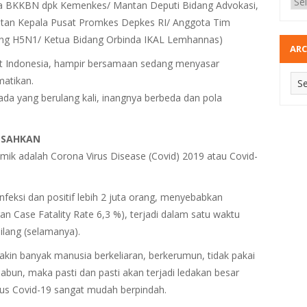
tama BKKBN dpk Kemenkes/ Mantan Deputi Bidang Advokasi,
tan Kepala Pusat Promkes Depkes RI/ Anggota Tim
ung H5N1/ Ketua Bidang Orbinda IKAL Lemhannas)
ARC
at Indonesia, hampir bersamaan sedang menyasar
atikan.
 ada yang berulang kali, inangnya berbeda dan pola
ESAHKAN
ik adalah Corona Virus Disease (Covid) 2019 atau Covid-
feksi dan positif lebih 2 juta orang, menyebabkan
 Case Fatality Rate 6,3 %), terjadi dalam satu waktu
ilang (selamanya).
kin banyak manusia berkeliaran, berkerumun, tidak pakai
sabun, maka pasti dan pasti akan terjadi ledakan besar
rus Covid-19 sangat mudah berpindah.