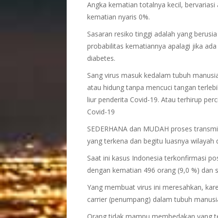
Angka kematian totalnya kecil, bervarias
kematian nyaris 0%.
Sasaran resiko tinggi adalah yang berusi
probabilitas kematiannya apalagi jika ada 
diabetes.
Sang virus masuk kedalam tubuh manusia
atau hidung tanpa mencuci tangan terlebi
liur penderita Covid-19. Atau terhirup per
Covid-19
SEDERHANA dan MUDAH proses transmisin
yang terkena dan begitu luasnya wilayah 
Saat ini kasus Indonesia terkonfirmasi po
dengan kematian 496 orang (9,0 %) dan 
Yang membuat virus ini meresahkan, karen
carrier (penumpang) dalam tubuh manus
Orang tidak mampu membedakan yang ter