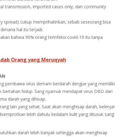
ocal transmission, imported cases only, dan community
y spread) cukup memprihatinkan, sebab seseorang bisa
imana hal itu terjadi.
kan bahwa 90% orang terinfeksi covid-19 itu tanpa
 Adab Orang yang Meruqyah
AN
ang pembawa virus demam berdarah dengue yang memiliki
uk bertahan hidup. Sang nyamuk mendapat virus DBD dari
ama darah yang dihisap.
ang lain yang sehat. Saat akan menghisap darah, kelenjar
semprotkan lebih dahulu kedalam kulit yang ditusuk sang
butuhkan darah lebih banyak sehingga akan menghisap