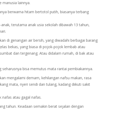
e manusia lainnya.
uhnya berwarna hitam bertotol putih, biasanya terbang
k-anak, terutama anak usia sekolah dibawah 13 tahun,
ari.
n di genangan air bersih, yang diwadahi berbagai barang
elas bekas, yang biasa di pojok-pojok lembab atau
rsumbat dan tergenang. Atau didalam rumah, di bak atau
g seharusnya bisa memutus mata rantai pembiakannya.
 akan mengalami demam, kehilangan nafsu makan, rasa
kang mata, nyeri sendi dan tulang, kadang diikuti sakit
 nafas atau gagal nafas.
ang tahun. Keadaan semakin berat sejalan dengan