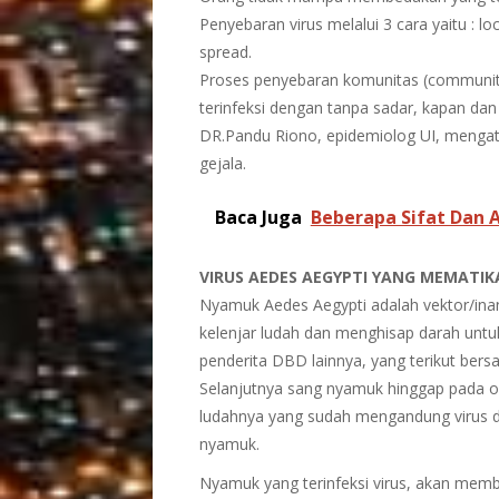
Penyebaran virus melalui 3 cara yaitu : l
spread.
Proses penyebaran komunitas (communit
terinfeksi dengan tanpa sadar, kapan dan d
DR.Pandu Riono, epidemiolog UI, mengata
gejala.
Baca Juga
Beberapa Sifat Dan
VIRUS AEDES AEGYPTI YANG MEMATIK
Nyamuk Aedes Aegypti adalah vektor/in
kelenjar ludah dan menghisap darah unt
penderita DBD lainnya, yang terikut bers
Selanjutnya sang nyamuk hinggap pada or
ludahnya yang sudah mengandung virus di
nyamuk.
Nyamuk yang terinfeksi virus, akan mem