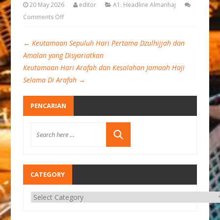
20 May 2026
editor
A1. Headline Almanhaj
Comments Off
←
Keutamaan Sepuluh Hari Pertama Dzulhijjah dan
Amalan yang Disyariatkan
Keutamaan Hari Arafah dan Kesalahan Jamaah Haji
Selama Di Arafah
→
PENCARIAN
CATEGORY