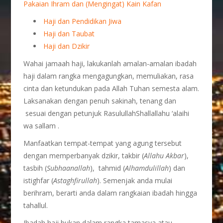
Pakaian Ihram dan (Mengingat) Kain Kafan
Haji dan Pendidikan Jiwa
Haji dan Taubat
Haji dan Dzikir
Wahai jamaah haji, lakukanlah amalan-amalan ibadah
haji dalam rangka mengagungkan, memuliakan, rasa
cinta dan ketundukan pada Allah Tuhan semesta alam.
Laksanakan dengan penuh sakinah, tenang dan
sesuai dengan petunjuk RasulullahShallallahu ‘alaihi
wa sallam .
Manfaatkan tempat-tempat yang agung tersebut
dengan memperbanyak dzikir, takbir (
Allahu Akbar
),
tasbih (
Subhaanallah
), tahmid (
Alhamdulillah
) dan
istighfar (
Astaghfirullah
). Semenjak anda mulai
berihram, berarti anda dalam rangkaian ibadah hingga
tahallul.
Ibadah haji bukan dalam rangka tamasya atau