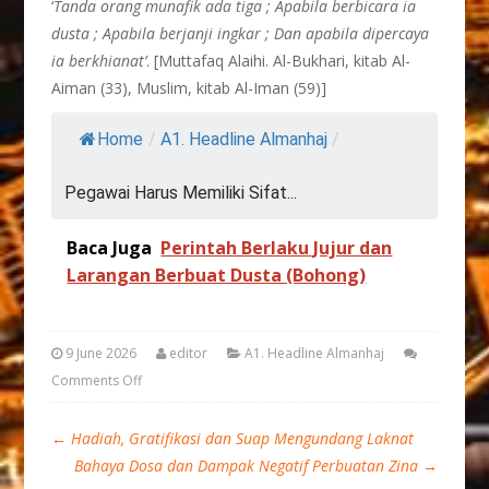
‘
Tanda orang munafik ada tiga ; Apabila berbicara ia
dusta ; Apabila berjanji ingkar ; Dan apabila dipercaya
ia berkhianat’
. [Muttafaq Alaihi. Al-Bukhari, kitab Al-
Aiman (33), Muslim, kitab Al-Iman (59)]
Home
/
A1. Headline Almanhaj
/
Pegawai Harus Memiliki Sifat...
Baca Juga
Perintah Berlaku Jujur dan
Larangan Berbuat Dusta (Bohong)
9 June 2026
editor
A1. Headline Almanhaj
Comments Off
←
Hadiah, Gratifikasi dan Suap Mengundang Laknat
Bahaya Dosa dan Dampak Negatif Perbuatan Zina
→