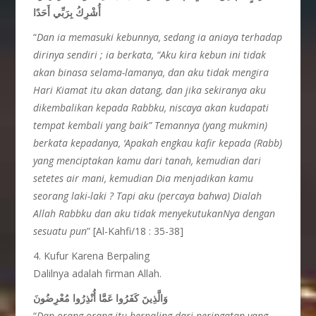
أُشْرِكُ بِرَبِّي أَحَدًا
“
Dan ia memasuki kebunnya, sedang ia aniaya terhadap
dirinya sendiri ; ia berkata, “Aku kira kebun ini tidak
akan binasa selama-lamanya, dan aku tidak mengira
Hari Kiamat itu akan datang, dan jika sekiranya aku
dikembalikan kepada Rabbku, niscaya akan kudapati
tempat kembali yang baik” Temannya (yang mukmin)
berkata kepadanya, ‘Apakah engkau kafir kepada (Rabb)
yang menciptakan kamu dari tanah, kemudian dari
setetes air mani, kemudian Dia menjadikan kamu
seorang laki-laki ? Tapi aku (percaya bahwa) Dialah
Allah Rabbku dan aku tidak menyekutukanNya dengan
sesuatu pun
” [Al-Kahfi/18 : 35-38]
4. Kufur Karena Berpaling
Dalilnya adalah firman Allah.
وَالَّذِينَ كَفَرُوا عَمَّا أُنْذِرُوا مُعْرِضُونَ
“
Dan orang-orang itu berpaling dari peringatan yang