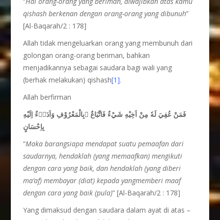
“
Hai orang-orang yang beriman, diwajibkan atas kamu
qishash berkenan dengan orang-orang yang dibunuh
”
[Al-Baqarah/2 : 178]
Allah tidak mengeluarkan orang yang membunuh dari
golongan orang-orang beriman, bahkan
menjadikannya sebagai saudara bagi wali yang
(berhak melakukan) qishash
[1].
Allah berfirman
فَمَنْ عُفِيَ لَهٗ مِنْ اَخِيْهِ شَيْءٌ فَاتِّبَاعٌ ۢبِالْمَعْرُوْفِ وَاَدَاۤءٌ اِلَيْهِ
بِاِحْسَانٍ
“
Maka barangsiapa mendapat suatu pemaafan dari
saudarnya, hendaklah (yang memaafkan) mengikuti
dengan cara yang baik, dan hendaklah (yang diberi
ma’af) membayar (diat) kepada yangmemberi maaf
dengan cara yang baik (pula)
” [Al-Baqarah/2 : 178]
Yang dimaksud dengan saudara dalam ayat di atas –