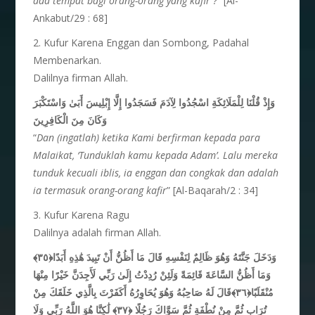
ada tempat bagi orang-orang yang kafir ?
” [Al-
Ankabut/29 : 68]
2. Kufur Karena Enggan dan Sombong, Padahal
Membenarkan.
Dalilnya firman Allah.
وَإِذْ قُلْنَا لِلْمَلَائِكَةِ اسْجُدُوا لِآدَمَ فَسَجَدُوا إِلَّا إِبْلِيسَ أَبَىٰ وَاسْتَكْبَرَ
وَكَانَ مِنَ الْكَافِرِينَ
“
Dan (ingatlah) ketika Kami berfirman kepada para
Malaikat, ‘Tunduklah kamu kepada Adam’. Lalu mereka
tunduk kecuali iblis, ia enggan dan congkak dan adalah
ia termasuk orang-orang kafir
” [Al-Baqarah/2 : 34]
3. Kufur Karena Ragu
Dalilnya adalah firman Allah.
وَدَخَلَ جَنَّتَهُ وَهُوَ ظَالِمٌ لِنَفْسِهِ قَالَ مَا أَظُنُّ أَنْ تَبِيدَ هَٰذِهِ أَبَدًا﴿٣٥﴾
وَمَا أَظُنُّ السَّاعَةَ قَائِمَةً وَلَئِنْ رُدِدْتُ إِلَىٰ رَبِّي لَأَجِدَنَّ خَيْرًا مِنْهَا
مُنْقَلَبًا﴿٣٦﴾قَالَ لَهُ صَاحِبُهُ وَهُوَ يُحَاوِرُهُ أَكَفَرْتَ بِالَّذِي خَلَقَكَ مِنْ
تُرَابٍ ثُمَّ مِنْ نُطْفَةٍ ثُمَّ سَوَّاكَ رَجُلًا ﴿٣٧﴾ لَٰكِنَّا هُوَ اللَّهُ رَبِّي وَلَا