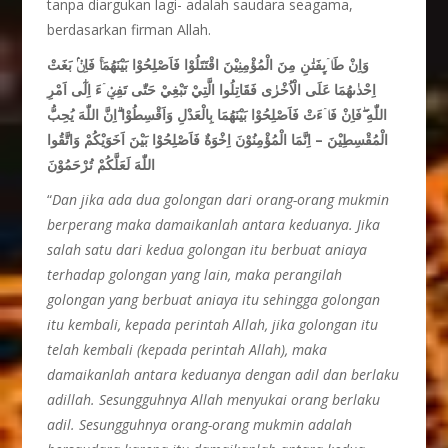
tanpa diargukan lagi- adalah saudara seagama,
berdasarkan firman Allah.
وَاِنْ طَاۤىِٕفَتٰنِ مِنَ الْمُؤْمِنِيْنَ اقْتَتَلُوْا فَاَصْلِحُوْا بَيْنَهُمَاۚ فَاِنْۢ بَغَتْ
اِحْدٰىهُمَا عَلَى الْاُخْرٰى فَقَاتِلُوا الَّتِيْ تَبْغِيْ حَتّٰى تَفِيْۤءَ اِلٰٓى اَمْرِ
اللّٰهِ ۖفَاِنْ فَاۤءَتْ فَاَصْلِحُوْا بَيْنَهُمَا بِالْعَدْلِ وَاَقْسِطُوْا ۗاِنَّ اللّٰهَ يُحِبُّ
الْمُقْسِطِيْنَ – اِنَّمَا الْمُؤْمِنُوْنَ اِخْوَةٌ فَاَصْلِحُوْا بَيْنَ اَخَوَيْكُمْ وَاتَّقُوا
اللّٰهَ لَعَلَّكُمْ تُرْحَمُوْنَ
“
Dan jika ada dua golongan dari orang-orang mukmin
berperang maka damaikanlah antara keduanya. Jika
salah satu dari kedua golongan itu berbuat aniaya
terhadap golongan yang lain, maka perangilah
golongan yang berbuat aniaya itu sehingga golongan
itu kembali, kepada perintah Allah, jika golongan itu
telah kembali (kepada perintah Allah), maka
damaikanlah antara keduanya dengan adil dan berlaku
adillah. Sesungguhnya Allah menyukai orang berlaku
adil. Sesungguhnya orang-orang mukmin adalah