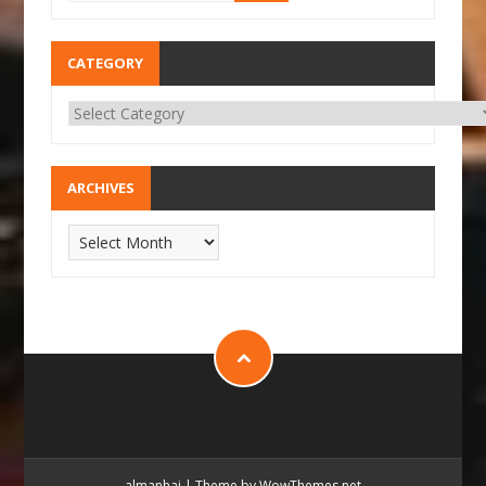
CATEGORY
ARCHIVES
almanhaj
|
Theme by WowThemes.net