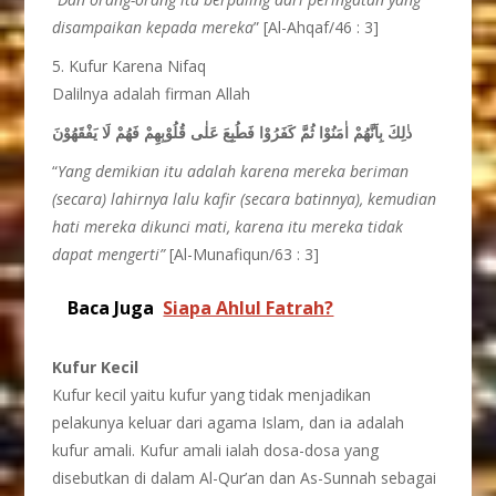
disampaikan kepada mereka
” [Al-Ahqaf/46 : 3]
5. Kufur Karena Nifaq
Dalilnya adalah firman Allah
ذٰلِكَ بِاَنَّهُمْ اٰمَنُوْا ثُمَّ كَفَرُوْا فَطُبِعَ عَلٰى قُلُوْبِهِمْ فَهُمْ لَا يَفْقَهُوْنَ
“
Yang demikian itu adalah karena mereka beriman
(secara) lahirnya lalu kafir (secara batinnya), kemudian
hati mereka dikunci mati, karena itu mereka tidak
dapat mengerti”
[Al-Munafiqun/63 : 3]
Baca Juga
Siapa Ahlul Fatrah?
Kufur Kecil
Kufur kecil yaitu kufur yang tidak menjadikan
pelakunya keluar dari agama Islam, dan ia adalah
kufur amali. Kufur amali ialah dosa-dosa yang
disebutkan di dalam Al-Qur’an dan As-Sunnah sebagai