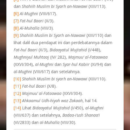
dan
Shahiih Muslim bi Syarh an-Nawawi
(XIII/113).
[6]
Al-Mughni
(VIII/617).
[7]
Fat-hul Baari
(X/3).
[8]
Al-Muhalla
(VIII/3).
[9]
Shahiih Muslim bi Syarh an-Nawawi
(XIII/110) dan
lihat dalil dua pendapat ini dan perdebatannya dalam
Fat-hul Baari
(X/3),
Bidaayatul Mujtahid
(I/448),
Mughniyul Muhtaaj
(IV/ 282),
Majmuu’ al-Fataawaa
(XXVI/304),
al-Mughni
dan
Syar-hul Kabiir
(XI/94) dan
al-Mughni
(VIII/617) dan setelahnya.
[10]
Shahiih Muslim bi syarh an-Nawawi
(XIII/110).
[11]
Fat-hul Baari
(X/8).
[12]
Majmuu’ al-Fataawaa
(XXVI/304).
[13]
Ahkaamul Udh-hiyah waz Zakaah
, hal 14.
[14]
Lihat
Bidaayatul Mujtahid
(I/450),
al-Mughni
(VIII/637) dan setelahnya,
Badaa-i’ush Shanaa’i
(VI/2833) dan
al-Muhalla
(VIII/30).