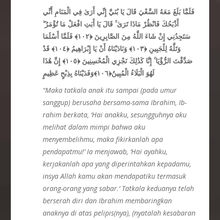
فَلَمَّا بَلَغَ مَعَهُ السَّعْيَ قَالَ يَا بُنَيَّ إِنِّي أَرَىٰ فِي الْمَنَامِ أَنِّي
ۖ
قَالَ يَا أَبَتِ افْعَلْ مَا تُؤْمَرُ
ۚ
أَذْبَحُكَ فَانْظُرْ مَاذَا تَرَىٰ
فَلَمَّا أَسْلَمَا
﴿١٠٢﴾
سَتَجِدُنِي إِنْ شَاءَ اللَّهُ مِنَ الصَّابِرِينَ
قَدْ
﴿١٠٤﴾
وَنَادَيْنَاهُ أَنْ يَا إِبْرَاهِيمُ
﴿١٠٣﴾
وَتَلَّهُ لِلْجَبِينِ
إِنَّ هَٰذَا
﴿١٠٥﴾
إِنَّا كَذَٰلِكَ نَجْزِي الْمُحْسِنِينَ
ۚ
صَدَّقْتَ الرُّؤْيَا
وَفَدَيْنَاهُ بِذِبْحٍ عَظِيمٍ
﴿١٠٦﴾
لَهُوَ الْبَلَاءُ الْمُبِينُ
“Maka tatkala anak itu sampai
(pada umur
sanggup) berusaha bersama-sama Ibrahim, Ib-
rahim berkata, ‘Hai anakku, sesungguhnya aku
melihat dalam mimpi bahwa aku
menyembelihmu, maka fikirkanlah apa
pendapatmu!’ Ia menjawab, ‘Hai ayahku,
kerjakanlah apa yang diperintahkan kepadamu,
insya Allah kamu akan mendapatiku termasuk
orang-orang yang sabar.’
Tatkala keduanya telah
berserah diri
dan Ibrahim membaringkan
anaknya di atas pelipis(nya), (nyatalah kesabaran