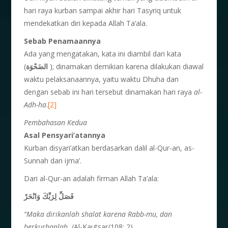
hari raya kurban sampai akhir hari Tasyriq untuk
mendekatkan diri kepada Allah Ta’ala.
Sebab Penamaannya
Ada yang mengatakan, kata ini diambil dari kata
(
الضَحْوَة
); dinamakan demikian karena dilakukan diawal
waktu pelaksanaannya, yaitu waktu Dhuha dan
dengan sebab ini hari tersebut dinamakan hari raya
al-
Adh-ha
.
[2]
Pembahasan Kedua
Asal Pensyari’atannya
Kurban disyari’atkan berdasarkan dalil al-Qur-an, as-
Sunnah dan ijma’.
Dari al-Qur-an adalah firman Allah Ta’ala:
فَصَلِّ لِرَبِّكَ وَانْحَرْ
“Maka dirikanlah shalat
karena Rabb-mu, dan
ber
kurbanlah. (
Al-Kautsar/108: 2)