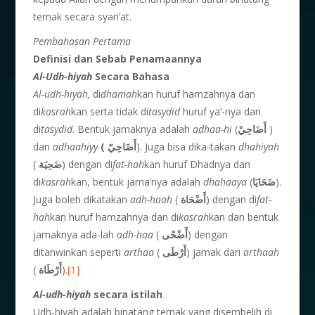
ternak secara syari’at.
Pembahasan Pertama
Definisi dan Sebab Penamaannya
Al-Udh-hiyah
Secara Bahasa
Al-udh-hiyah,
di
dhamah
kan huruf hamzahnya dan
di
kasrah
kan serta tidak di
tasydid
huruf ya’-nya dan
di
tasydid
. Bentuk jamaknya adalah
adhaa-
hi
(
أَضَاحِيْ
)
dan
adhaahiyy
(
أَضَاحِيّ
). Juga bisa dika-takan
dhahiyah
(
ضَحِيَة
) dengan di
fat-hah
kan huruf Dhadnya dan
di
kasrah
kan, bentuk jama’nya adalah
dhahaaya
(
ضَحَايَا
).
Juga boleh dikatakan
adh-
haah
(
أَضْحَاة
) dengan di
fat-
hah
kan huruf hamzahnya dan di
kasrah
kan dan bentuk
jamaknya ada-lah
adh-haa
(
أَضْحًى
) dengan
ditanwinkan seperti
arthaa
(
أَرْطَى
) jamak dari
arthaah
(
أَرْطَاة
).
[1]
Al-udh-hiyah
secara istilah
Udh-hiyah adalah binatang ternak yang disembelih di