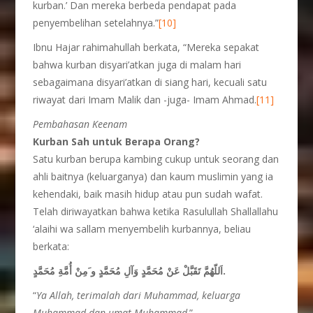
kurban.’ Dan mereka berbeda pendapat pada
penyembelihan setelahnya.”
[10]
Ibnu Hajar rahimahullah berkata, “Mereka sepakat
bahwa kurban disyari’atkan juga di malam hari
sebagaimana disyari’atkan di siang hari, kecuali satu
riwayat dari Imam Malik dan -juga- Imam Ahmad.
[11]
Pembahasan Keenam
Kurban Sah untuk Berapa Orang?
Satu kurban berupa kambing cukup untuk seorang dan
ahli baitnya (keluarganya) dan kaum muslimin yang ia
kehendaki, baik masih hidup atau pun sudah wafat.
Telah diriwayatkan bahwa ketika Rasulullah Shallallahu
‘alaihi wa sallam menyembelih kurbannya, beliau
berkata:
مُحَمَّدٍ.
اَللّهُمَّ تَقَبَّلْ عَنْ مُحَمَّدٍ وَآلِ مُحَمَّدٍ و َمِنْ أُمَّةِ
“
Ya Allah, terimalah dari
Muhammad, ke
luarga
Muhammad dan umat Muhammad
.”