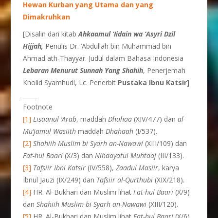
Hewan Kurban yang Utama dan yang
Dimakruhkan
[Disalin dari kitab
Ahkaamul ‘Iidain wa ‘Asyri Dzil
Hijjah
,
Penulis Dr. ‘Abdullah bin Muhammad bin
Ahmad ath-Thayyar. Judul dalam Bahasa Indonesia
Lebaran Menurut Sunnah Yang Shahih
, Penerjemah
Kholid Syamhudi, Lc. Penerbit
P
ustaka
I
bnu
K
atsir]
_____
Footnote
[1]
Lisaanul ‘Arab
, maddah
Dhahaa
(XIV/477) dan
al-
Mu’jamul
Wasiith
maddah
Dhahaah
(I/537).
[2]
Shahiih Muslim bi Syarh an-Nawawi
(XIII/109) dan
Fat-hul Baari
(X/3) dan
Nihaayatul
Muhtaaj
(III/133).
[3]
Tafsiir Ibni Katsir
(IV/558),
Zaadul
Masiir
, karya
Ibnul Jauzi (IX/249) dan
Tafsiir al-Qurthubi
(XIX/218).
[4]
HR. Al-Bukhari dan Muslim lihat
Fat-hul Baari
(X/9)
dan
Shahiih Muslim bi Syarh an-Nawawi
(XIII/120).
[5]
HR. Al-Bukhari dan Muslim lihat
Fat-hul Baari
(X/6)