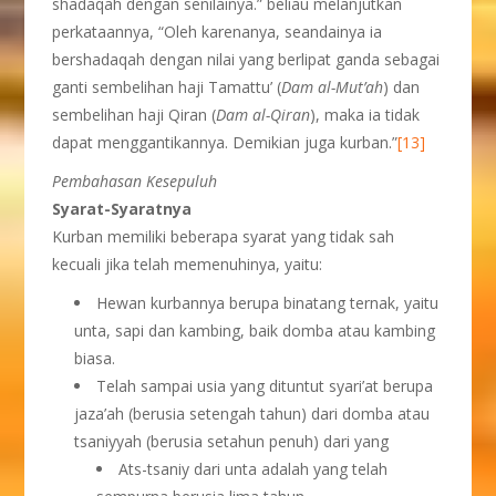
shadaqah dengan senilainya.” beliau melanjutkan
perkataannya, “Oleh karenanya, seandainya ia
bershadaqah dengan nilai yang berlipat ganda sebagai
ganti sembelihan haji Tamattu’ (
Dam al-Mut’ah
) dan
sembelihan haji Qiran (
Dam al-Qiran
), maka ia tidak
dapat menggantikannya. Demikian juga kurban.”
[13]
Pembahasan Kesepuluh
Syarat-Syaratnya
Kurban memiliki beberapa syarat yang tidak sah
kecuali jika telah memenuhinya, yaitu:
Hewan kurbannya berupa binatang ternak, yaitu
unta, sapi dan kambing, baik domba atau kambing
biasa.
Telah sampai usia yang dituntut syari’at berupa
jaza’ah (berusia setengah tahun) dari domba atau
tsaniyyah (berusia setahun penuh) dari yang
Ats-tsaniy dari unta adalah yang telah