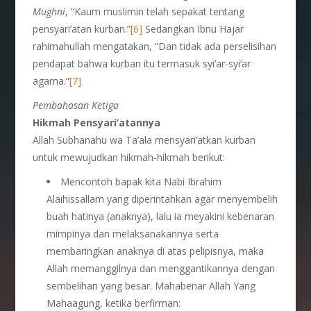
Mughni
, “Kaum muslimin telah sepakat tentang
pensyari’atan kurban.”
[6]
Sedangkan Ibnu Hajar
rahimahullah mengatakan, “Dan tidak ada perselisihan
pendapat bahwa kurban itu termasuk syi’ar-syi’ar
agama.”
[7]
Pembahasan Ketiga
Hikmah Pensyari’atannya
Allah Subhanahu wa Ta’ala mensyari’atkan kurban
untuk mewujudkan hikmah-hikmah berikut:
Mencontoh bapak kita Nabi Ibrahim
Alaihissallam yang diperintahkan agar menyembelih
buah hatinya (anaknya), lalu ia meyakini kebenaran
mimpinya dan melaksanakannya serta
membaringkan anaknya di atas pelipisnya, maka
Allah memanggilnya dan menggantikannya dengan
sembelihan yang besar. Mahabenar Allah Yang
Mahaagung, ketika berfirman: