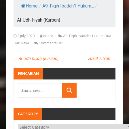
Home
/
A9. Fiqih Ibadah1 Hukum...
/
Al-Udh-hiyah (Kurban)
2 July 2020
editor
A9. Fiqih Ibadah1 Hukum Dua
Hari Raya
Comments Off
←
Al-Udh-hiyah (Kurban)
Zakat Fitrah
→
PENCARIAN
CATEGORY