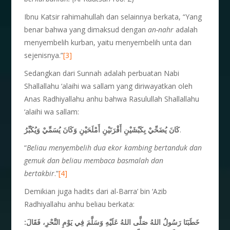
Ibnu Katsir rahimahullah dan selainnya berkata, “Yang
benar bahwa yang dimaksud dengan
an-nahr
adalah
menyembelih kurban, yaitu menyembelih unta dan
sejenisnya.”
[3]
Sedangkan dari Sunnah adalah perbuatan Nabi
Shallallahu ‘alaihi wa sallam yang diriwayatkan oleh
Anas Radhiyallahu anhu bahwa Rasulullah Shallallahu
‘alaihi wa sallam:
كَانَ يُضَحِّيْ بِكَبْشَيْنِ أَقْرَنَيْنِ أَمْلَحَيْنِ وَكَانَ يُسَمِّيْ وَيُكَبِّرُ
.
“
Beliau menyembelih dua ekor kambing ber
tanduk dan
gemuk dan beliau membaca bas
malah dan
bertakbir
.”
[4]
Demikian juga hadits dari al-Barra’ bin ‘Azib
Radhiyallahu anhu beliau berkata:
خَطَبَنَا رَسُولُ اللهُ صَلَّى اللهُ عَلَيْهِ وَسَلَّمَ فِي يَوْمِ النَّحْرِ، فَقَالَ: