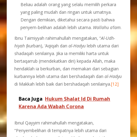
Beliau adalah orang yang selalu memilih perkara
yang paling mudah dan ringan untuk umatnya.
Dengan demikian, diketahui secara pasti bahwa
penyem-belihan adalah lebih utama.
Wallahu
a’lam
.
Ibnu Taimiyyah rahimahullah mengatakan, “
Al-Udh-
hiyah
(kurban), ‘Aqiqah dan
al-Hadyu
lebih utama dari
shadaqah senilainya. Jika ia memiliki harta untuk
bertaqarrub (mendekatkan diri) kepada Allah, maka
hendaklah ia berkurban, dan memakan dari sebagian
kurbannya lebih utama dari bershadaqah dan
al-Hadyu
di Makkah lebih baik dari bershadaqah senilainya.
[12]
Baca Juga
Hukum Shalat Id Di Rumah
Karena Ada Wabah Corona
Ibnul Qayyim rahimahullah mengatakan,
“Penyembelihan di tempatnya lebih utama dari