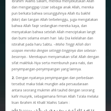
Ibrahim ‘Alaihis sallam, mereka menyekutukan Allah
dan menganggap Uzair sebagai anak Allah, mereka
pun berkata bahwa sesungguhnya Allah itu bakhil
(kikir) dan tangan Allah terbelenggu, juga mengatakan
bahwa Allah faqir sedangkan mereka kaya, dan
menyatakan bahwa setelah Allah menciptakan langit
dan bumi selama enam hari lalu Dia kelelahan dan
istirahat pada haru Sabtu. –
Maha Tinggi Allah dari
ucapan mereka dengan setinggi-tingginya dan sebesar-
besarnya
.- Merekapun menyamakan sifat Allah dengan
sifat makhluk-Nya serta membunuh para nabi, dan
penyimpangan-penyimpangan yang lainnya.
2.
Dengan nyatanya penyimpangan dan perbedaan
tersebut maka tidak mungkin ada persaudaraan
antara seorang mukmin ahli tauhid dengan seorang
kafir musyrik, sebagaimana firman Allah Ta’ala melalui
lisan Ibrahim Al Khalil ‘Alaihis Salam :