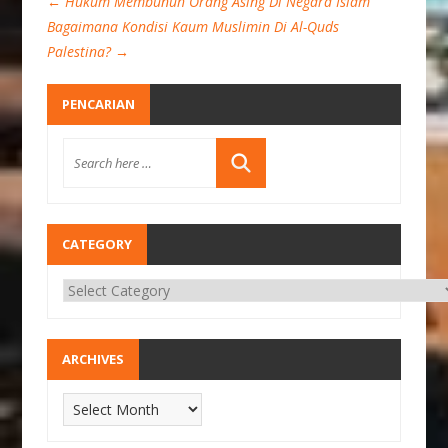
←
Hukum Membunuh Orang Asing Di Negara Islam
Bagaimana Kondisi Kaum Muslimin Di Al-Quds
Palestina?
→
PENCARIAN
CATEGORY
ARCHIVES