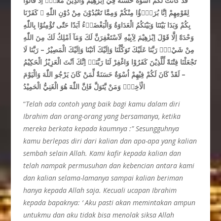
قَدْ كَانَتْ لَكُمْ اُسْوَةٌ حَسَنَةٌ فِيْٓ اِبْرٰهِيْمَ وَالَّذِيْنَ مَعَهٗۚ اِذْ قَالُوْا
لِقَوْمِهِمْ اِنَّا بُرَءٰۤؤُا مِنْكُمْ وَمِمَّا تَعْبُدُوْنَ مِنْ دُوْنِ اللّٰهِ ۖ كَفَرْنَا
بِكُمْ وَبَدَا بَيْنَنَا وَبَيْنَكُمُ الْعَدَاوَةُ وَالْبَغْضَاۤءُ اَبَدًا حَتّٰى تُؤْمِنُوْا بِاللّٰهِ
وَحْدَهٗٓ اِلَّا قَوْلَ اِبْرٰهِيْمَ لِاَبِيْهِ لَاَسْتَغْفِرَنَّ لَكَ وَمَآ اَمْلِكُ لَكَ مِنَ اللّٰهِ
مِنْ شَيْءٍۗ رَبَّنَا عَلَيْكَ تَوَكَّلْنَا وَاِلَيْكَ اَنَبْنَا وَاِلَيْكَ الْمَصِيْرُ – رَبَّنَا لَا
تَجْعَلْنَا فِتْنَةً لِّلَّذِيْنَ كَفَرُوْا وَاغْفِرْ لَنَا رَبَّنَاۚ اِنَّكَ اَنْتَ الْعَزِيْزُ الْحَكِيْمُ
– لَقَدْ كَانَ لَكُمْ فِيْهِمْ اُسْوَةٌ حَسَنَةٌ لِّمَنْ كَانَ يَرْجُو اللّٰهَ وَالْيَوْمَ
الْاٰخِرَۗ وَمَنْ يَّتَوَلَّ فَاِنَّ اللّٰهَ هُوَ الْغَنِيُّ الْحَمِيْدُ
“
Telah ada contoh yang baik bagi kamu dalam diri
Ibrahim dan orang-orang yang bersamanya, ketika
mereka berkata kepada kaumnya :” Sesungguhnya
kamu berlepas diri dari kalian dan apa-apa yang kalian
sembah selain Allah. Kami kafir kepada kalian dan
telah nampak permusuhan dan kebencian antara kami
dan kalian selama-lamanya sampai kalian beriman
hanya kepada Allah saja. Kecuali ucapan Ibrahim
kepada bapaknya: ‘ Aku pasti akan memintakan ampun
untukmu dan aku tidak bisa menolak siksa Allah