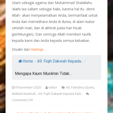
Islam sebagai agama dan Muhammad Shalallahu
‘alaihi wa sallam sebagai Nabi, karena hal itu -demi
Allah- akan menyelamatkan Anda, bermanfaat untuk
Anda dan memelihara Anda di dunia, di alam kubur
setelah mati, dan di akhirat pada hari hisab
(perhitungan). Dan semoga Allah memberi taufik
kepada kami dan Anda kepada semua kebaikan.
Disalin dari
islamqa
Home
/
A9. Fiqih Dakwah Kepada...
/
Mengapa Kaum Muslimin Tidak...
9 November 2020
editor
A8. Palestina (Syam),
Mekkah Madinah
,
A9. Fiqih Dakwah Kepada Kafir
Comments Off