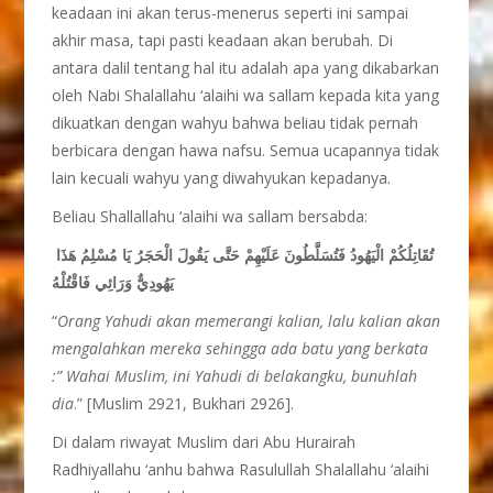
keadaan ini akan terus-menerus seperti ini sampai
akhir masa, tapi pasti keadaan akan berubah. Di
antara dalil tentang hal itu adalah apa yang dikabarkan
oleh Nabi Shalallahu ‘alaihi wa sallam kepada kita yang
dikuatkan dengan wahyu bahwa beliau tidak pernah
berbicara dengan hawa nafsu. Semua ucapannya tidak
lain kecuali wahyu yang diwahyukan kepadanya.
Beliau Shallallahu ‘alaihi wa sallam bersabda:
تُقَاتِلُكُمْ الْيَهُودُ فَتُسَلَّطُونَ عَلَيْهِمْ حَتَّى يَقُولَ الْحَجَرُ يَا مُسْلِمُ هَذَا
يَهُودِيٌّ وَرَائِي فَاقْتُلْهُ
“
Orang Yahudi akan memerangi kalian, lalu kalian akan
mengalahkan mereka sehingga ada batu yang berkata
:” Wahai Muslim, ini Yahudi di belakangku, bunuhlah
dia
.” [Muslim 2921, Bukhari 2926].
Di dalam riwayat Muslim dari Abu Hurairah
Radhiyallahu ‘anhu bahwa Rasulullah Shalallahu ‘alaihi