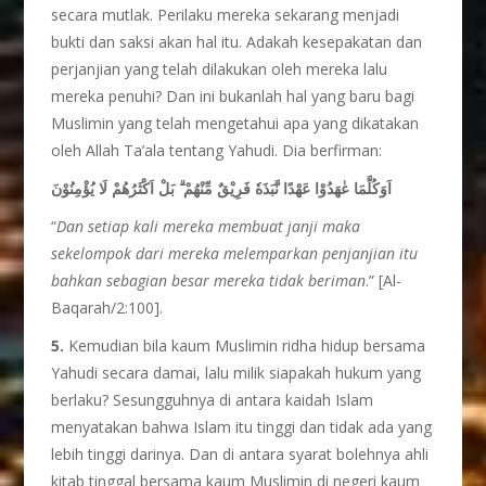
secara mutlak. Perilaku mereka sekarang menjadi
bukti dan saksi akan hal itu. Adakah kesepakatan dan
perjanjian yang telah dilakukan oleh mereka lalu
mereka penuhi? Dan ini bukanlah hal yang baru bagi
Muslimin yang telah mengetahui apa yang dikatakan
oleh Allah Ta’ala tentang Yahudi. Dia berfirman:
اَوَكُلَّمَا عٰهَدُوْا عَهْدًا نَّبَذَهٗ فَرِيْقٌ مِّنْهُمْ ۗ بَلْ اَكْثَرُهُمْ لَا يُؤْمِنُوْنَ
“
Dan setiap kali mereka membuat janji maka
sekelompok dari mereka melemparkan penjanjian itu
bahkan sebagian besar mereka tidak beriman
.” [Al-
Baqarah/2:100].
5.
Kemudian bila kaum Muslimin ridha hidup bersama
Yahudi secara damai, lalu milik siapakah hukum yang
berlaku? Sesungguhnya di antara kaidah Islam
menyatakan bahwa Islam itu tinggi dan tidak ada yang
lebih tinggi darinya. Dan di antara syarat bolehnya ahli
kitab tinggal bersama kaum Muslimin di negeri kaum