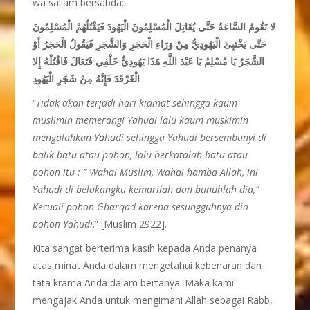
wa sallam bersabda:
لا تَقُومُ السَّاعَةُ حَتَّى يُقَاتِلَ الْمُسْلِمُونَ الْيَهُودَ فَيَقْتُلُهُمْ الْمُسْلِمُونَ
حَتَّى يَخْتَبِئَ الْيَهُودِيُّ مِنْ وَرَاءِ الْحَجَرِ وَالشَّجَرِ فَيَقُولُ الْحَجَرُ أَوْ
الشَّجَرُ يَا مُسْلِمُ يَا عَبْدَ اللَّهِ هَذَا يَهُودِيٌّ خَلْفِي فَتَعَالَ فَاقْتُلْهُ إِلا
الْغَرْقَدَ فَإِنَّهُ مِنْ شَجَرِ الْيَهُودِ
“
Tidak akan terjadi hari kiamat sehingga kaum
muslimin memerangi Yahudi lalu kaum muskimin
mengalahkan Yahudi sehingga Yahudi bersembunyi di
balik batu atau pohon, lalu berkatalah batu atau
pohon itu : ” Wahai Muslim, Wahai hamba Allah, ini
Yahudi di belakangku kemarilah dan bunuhlah dia,”
Kecuali pohon Gharqad karena sesungguhnya dia
pohon Yahudi
.” [Muslim 2922].
Kita sangat berterima kasih kepada Anda penanya
atas minat Anda dalam mengetahui kebenaran dan
tata krama Anda dalam bertanya. Maka kami
mengajak Anda untuk mengimani Allah sebagai Rabb,