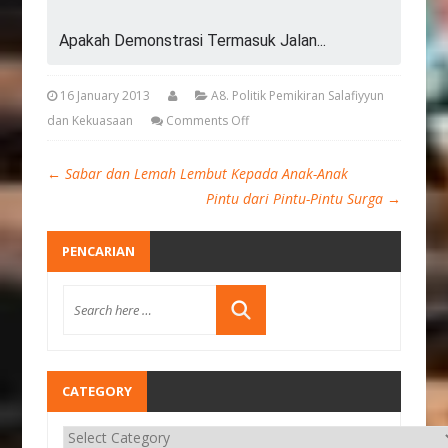
Apakah Demonstrasi Termasuk Jalan...
16 January 2013
A8. Politik Pemikiran Salafiyyun
dan Kekuasaan
Comments Off
←
Sabar dan Lemah Lembut Kepada Anak-Anak
Pintu dari Pintu-Pintu Surga
→
PENCARIAN
CATEGORY