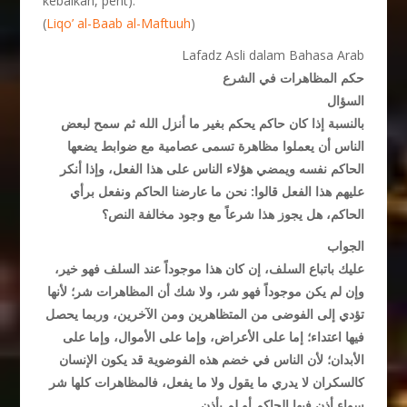
kebaikan, pent).
(
Liqo’ al-Baab al-Maftuuh
)
Lafadz Asli dalam Bahasa Arab
حكم المظاهرات في الشرع
السؤال
بالنسبة إذا كان حاكم يحكم بغير ما أنزل الله ثم سمح لبعض
الناس أن يعملوا مظاهرة تسمى عصامية مع ضوابط يضعها
الحاكم نفسه ويمضي هؤلاء الناس على هذا الفعل، وإذا أنكر
عليهم هذا الفعل قالوا: نحن ما عارضنا الحاكم ونفعل برأي
الحاكم، هل يجوز هذا شرعاً مع وجود مخالفة النص؟
الجواب
عليك باتباع السلف، إن كان هذا موجوداً عند السلف فهو خير،
وإن لم يكن موجوداً فهو شر، ولا شك أن المظاهرات شر؛ لأنها
تؤدي إلى الفوضى من المتظاهرين ومن الآخرين، وربما يحصل
فيها اعتداء؛ إما على الأعراض، وإما على الأموال، وإما على
الأبدان؛ لأن الناس في خضم هذه الفوضوية قد يكون الإنسان
كالسكران لا يدري ما يقول ولا ما يفعل، فالمظاهرات كلها شر
سواء أذن فيها الحاكم أو لم يأذن.