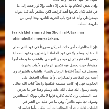
وإذن بعض الحكام بها ما هي إلا دعاية، وإلا لو رجعت إلى ما
في قلبه لكان يكرهها أشد كراهة، لكن يتظاهر بأنه كما يقول:
ديمقراطي وأنه قد فتح باب الحرية للناس، وهذا ليس من
طريقة السلف.
Syaikh Muhammad bin Sholih al-Utsaimin
rahimahullah menyatakan:
فإن المظاهرات أمر حادث لم يكن معروفاً في عهد النبي صلى
الله عليه وسلم ولا في عهد الخلفاء الراشدين، ولاعهد الصحابة
رضي الله عنهم ثم إن فيه من الفوضى والشغب ما يجعله أمراً
ممنوعاً، حيث يحصل فيه تكسير الزجاج والأبواب وغيرها،
ويحصل فيه أيضاً اختلاط الرجال بالنساء والشباب بالشيوخ، وما
أشبه من المفاسد والمنكرات، وأما مسألة الضغط على
الحكومة فهي إن كانت مسلمة فيكفيها واعظاً كتاب الله تعالى
وسنة رسول الله صلى الله عليه وسلم وهذا خير ما يعرض
على المسلم، وإن كانت كافرة فإنها لا تبالي بهؤلاء المتظاهرين
وسوف تجاملهم ظاهراً، وهي ما هي عليه من الشر في
الباطن، لذلك نرى أن المظاهرات أمر منكر، وأما قولهم إن