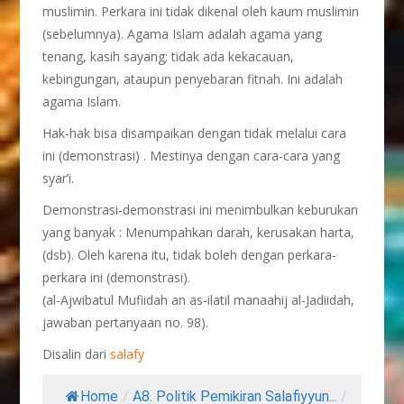
muslimin. Perkara ini tidak dikenal oleh kaum muslimin
(sebelumnya). Agama Islam adalah agama yang
tenang, kasih sayang; tidak ada kekacauan,
kebingungan, ataupun penyebaran fitnah. Ini adalah
agama Islam.
Hak-hak bisa disampaikan dengan tidak melalui cara
ini (demonstrasi) . Mestinya dengan cara-cara yang
syar’i.
Demonstrasi-demonstrasi ini menimbulkan keburukan
yang banyak : Menumpahkan darah, kerusakan harta,
(dsb). Oleh karena itu, tidak boleh dengan perkara-
perkara ini (demonstrasi).
(al-Ajwibatul Mufiidah an as-ilatil manaahij al-Jadiidah,
jawaban pertanyaan no. 98).
Disalin dari
salafy
Home
/
A8. Politik Pemikiran Salafiyyun...
/