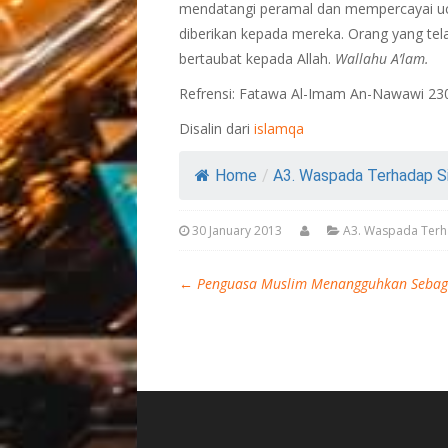
mendatangi peramal dan mempercayai u
diberikan kepada mereka. Orang yang tel
bertaubat kepada Allah.
Wallahu A’lam.
Refrensi: Fatawa Al-Imam An-Nawawi 23
Disalin dari
islamqa
Home
/
A3. Waspada Terhadap Sihi
30 January 2013
A3. Waspada Terh
←
Penguasa Muslim Menangguhkan Seba