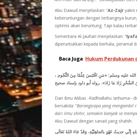
Abu Dawud menjelaskan: “
Az-Zajr
yakni 
keberuntungan dengan terbangnya burung i
optimis akan beruntung. Tapi kalau terbang 
Sementara Al-Jauhari menjelaskan: “
Iyaf
diperuntukkan kepada berhala, peramal da
Baca Juga
Hukum Perdukunan d
ليه وسلم: «مَنِ اقْتَبَسَ عِلْمًا مِنَ النُّجُوم
ِنَ السِّحْرِ زَادَ مَا زَادَ». رواه أبو داود بإسناد صحيح
Dari Ibnu Abbas -Radhiallahu ‘anhuma– dir
bersabda: “
Barangsiapa yang mengambil ra
dari ilmu shihir, semakin banyak ia mempe
Abu Dawud dengan sanad yang shahih.
ي حديثُ عَهْدٍ بالجاهِليَّةِ، وَقَدْ جَاءَ اللهُ تَعَالَى