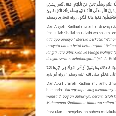
 عَلَيْهِ وَسَلَّمَ نَاسٌ عَنْ الْكُهَّانِ فَقَالَ لَيْسَ بِشَيْءٍ
رَسُولُ اللَّهِ صَلَّى اللَّهُ عَلَيْهِ وَسَلَّمَ تِلْكَ الْكَلِمَةُ مِنْ
لِيِّهِ فَيَخْلِطُونَ مَعَهَا مِائَةَ كَذْبَةٍ . رواه البخاري ومسلم
Dari Aisyah -Radhiallahu ‘anha- diriway
Rasulullah Shallallahu ‘alaihi wa sallam 
ada apa-apanya.” Mereka berkata: “Wahai
ternyata hal itu betul-betul terjadi.” Belia
langit), lalu dibisikkan ke telinga waliny
dengan seratus kebohongan..
” [HR. Al-Bu
نًا فَصَدَّقَهُ بِمَا يَقُولُ أَوْ أَتَى امْرَأَةً فِي دُبُرِهَا فَقَدْ
زِلَ عَلَى مُحَمَّدٍ صلى الله عليه وسلم ” رواه أبو داود
Dari Abu Hurairah -Radhiallahu ‘anhu-diri
bersabda: “
Barangsiapa yang mendatangi
wanita di bagian duburnya, berarti telah 
Muhammad Shallallahu ‘alaihi wa sallam
.
Para ulama menjelaskan bahwa melakuka