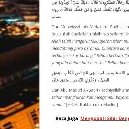
ِنَّا رِجَالٌ يَتَطَيَّرُونَ؟ قَالَ: «ذَلِكَ شَيْءٌ يَجِدُونَهُ فِي
 مِنَ الأنْبِيَاءِ يَخُطُّ، فَمَنْ وَافَقَ خَطَّهُ، فَذَاكَ». رواه
مسلم
.
Dari Muawiyyah bin Al-Hakam -Radhiallah
Rasulullah Shallallahu ‘alaihi wa sallam: “
W
Allah telah mengaruniaku ajaran Islam ini
mendatangi para peramal. Di antara kami
terbang seekor burung.” Beliau berkata:”J
yang ada dalam hati mereka.” Beliau bers
ه عليه وسلم – نَهَى عَنْ ثَمَنِ الكَلْبِ ، وَمَهْرِ
البَغِيِّ ، وَحُلْوَانِ الكاهِنِ . متفق عَلَيْهِ
Dari Abu Mas’ud Al-Badri -Radhiyallahu ‘
sallam mengharamkan mengambil bayaran 
ramal.
” [HR. Al-Bukhari dan Muslim]
Baca Juga
Mengobati Sihir Deng