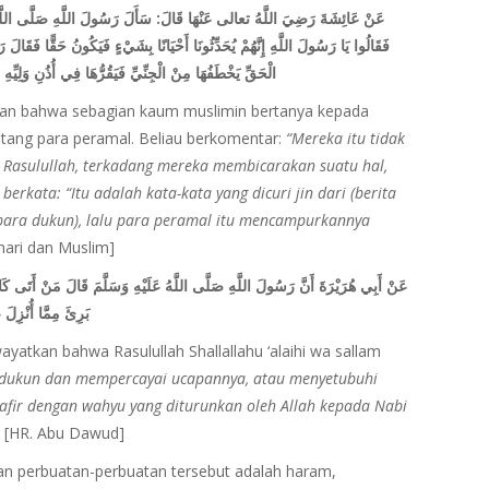
عَنْ عَائِشَةَ رَضِيَ اللَّهُ تعالى عَنْهَا قَالَ: سَأَلَ رَسُولَ اللَّهِ صَلَّى اللَّهُ
فَقَالُوا يَا رَسُولَ اللَّهِ إِنَّهُمْ يُحَدِّثُونَا أَحْيَانًا بِشَيْءٍ فَيَكُونُ حَقًّا فَقَالَ 
الْحَقِّ يَخْطَفُهَا مِنْ الْجِنِّيِّ فَيَقُرُّهَا فِي أُذُنِ وَ
atkan bahwa sebagian kaum muslimin bertanya kepada
tentang para peramal. Beliau berkomentar:
“Mereka itu tidak
 Rasulullah, terkadang mereka membicarakan suatu hal,
u berkata: “Itu adalah kata-kata yang dicuri jin dari (berita
a (para dukun), lalu para peramal itu mencampurkannya
khari dan Muslim]
عَنْ أَبِي هُرَيْرَةَ أَنَّ رَسُولَ اللَّهِ صَلَّى اللَّهُ عَلَيْهِ وَسَلَّمَ قَالَ مَنْ أَتَى كَاهِ
بَرِئَ مِمَّا أُنْ
wayatkan bahwa Rasulullah Shallallahu ‘alaihi wa sallam
 dukun dan mempercayai ucapannya, atau menyetubuhi
kafir dengan wahyu yang diturunkan oleh Allah kepada Nabi
” [HR. Abu Dawud]
n perbuatan-perbuatan tersebut adalah haram,