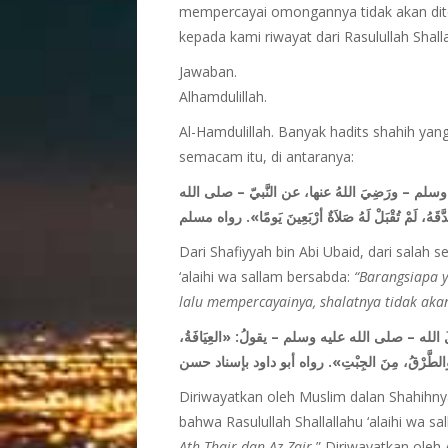
mempercayai omongannya tidak akan diter
kepada kami riwayat dari Rasulullah Shall
Jawaban.
Alhamdulillah.
Al-Hamdulillah. Banyak hadits shahih ya
semacam itu, di antaranya:
ه وسلم – ورَضِيَ اللهُ عنها، عن النَّبيّ – صلى الله
هُ، لَمْ تُقْبَلْ لَهُ صَلاَةٌ أرْبَعِينَ يَومًا». رواه مسلم
Dari Shafiyyah bin Abi Ubaid, dari salah s
‘alaihi wa sallam bersabda:
“Barangsiapa 
lalu mempercayainya, shalatnya tidak aka
َ الله – صلى الله عليه وسلم – يقولُ: «العِيَافَةُ
، والطَّرْقُ، مِنَ الجِبْتِ». رواه أبو داود بإسناد حسن
Diriwayatkan oleh Muslim dalan Shahihnya
bahwa Rasulullah Shallallahu ‘alaihi wa sa
Ath-Thair dan Az-Zajr.
” Diriwayatkan ole