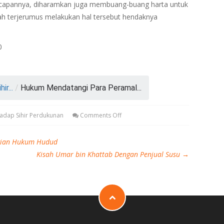
capannya, diharamkan juga membuang-buang harta untuk
ah terjerumus melakukan hal tersebut hendaknya
0
r...
/
Hukum Mendatangi Para Peramal...
adap Sihir Perdukunan
Comments Off
gian Hukum Hudud
Kisah Umar bin Khattab Dengan Penjual Susu
→