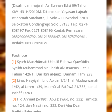
[Disalin dari majalah As-Sunnah Edisi 09/Tahun
XIV/1431H/2010M. Diterbitkan Yayasan Lajnah
Istiqomah Surakarta, Jl. Solo – Purwodadi Km.8
Selokaton Gondangrejo Solo 57183 Telp. 0271-
858197 Fax 0271-858196.Kontak Pemasaran
085290093792, 08121533647, 081575792961,
Redaksi 08122589079 ]
_______
Footnote
[1]
Syarh Manzhûmati Ushulil Fiqh wa Qawâ’idihi.
Syaikh Muhammad bin Shalih al-‘Utsaimin. Cet. 1.
Tahun 1426 H. Dar Ibni al-Jauzi. Damam. Hlm. 298.
[2]
Lihat Hasyiyah Ibnu Abidin 1/241, al-Mudawwanah
1/42, al-Umm 1/39, Majmû’ al-Fatâwâ 21/353, dan al-
Inshâf 1/263.
[3]
HR. Ahmad (5/180), Abu Dâwud, no. 332; Tirmidzi,
no. 124, dan Nasâ-i no. 322. Dari Abu Dzar
Radhiyallahu anhu