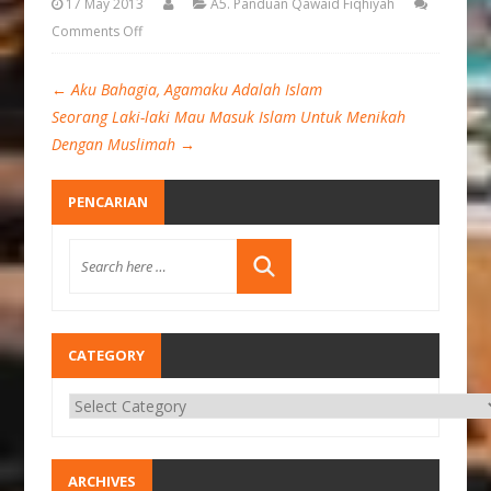
17 May 2013
A5. Panduan Qawaid Fiqhiyah
Comments Off
←
Aku Bahagia, Agamaku Adalah Islam
Seorang Laki-laki Mau Masuk Islam Untuk Menikah
Dengan Muslimah
→
PENCARIAN
CATEGORY
ARCHIVES