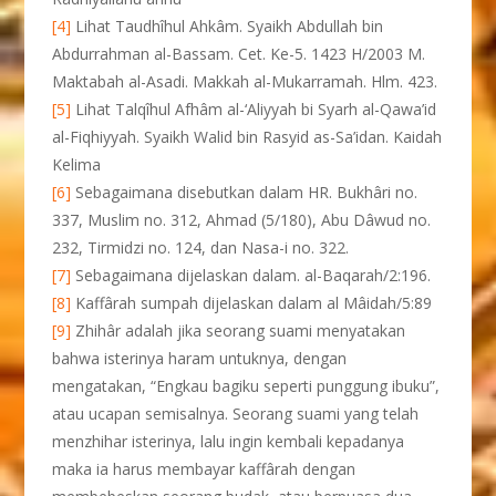
[4]
Lihat Taudhîhul Ahkâm. Syaikh Abdullah bin
Abdurrahman al-Bassam. Cet. Ke-5. 1423 H/2003 M.
Maktabah al-Asadi. Makkah al-Mukarramah. Hlm. 423.
[5]
Lihat Talqîhul Afhâm al-‘Aliyyah bi Syarh al-Qawa’id
al-Fiqhiyyah. Syaikh Walid bin Rasyid as-Sa’idan. Kaidah
Kelima
[6]
Sebagaimana disebutkan dalam HR. Bukhâri no.
337, Muslim no. 312, Ahmad (5/180), Abu Dâwud no.
232, Tirmidzi no. 124, dan Nasa-i no. 322.
[7]
Sebagaimana dijelaskan dalam. al-Baqarah/2:196.
[8]
Kaffârah sumpah dijelaskan dalam al Mâidah/5:89
[9]
Zhihâr adalah jika seorang suami menyatakan
bahwa isterinya haram untuknya, dengan
mengatakan, “Engkau bagiku seperti punggung ibuku”,
atau ucapan semisalnya. Seorang suami yang telah
menzhihar isterinya, lalu ingin kembali kepadanya
maka ia harus membayar kaffârah dengan