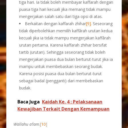
tiga hari. Ia tidak boleh membayar kaffarah dengan
puasa tiga hari kecuali jika memang tidak mampu
mengerjakan salah satu dari tiga opsi di atas.
Berkaitan dengan kaffarah zhihar
[9]
. Seseorang
tidak diperbolehkan memilih kaffârah urutan kedua
kecuali jika ia tidak mampu mengerjakan kaffârah
urutan pertama. Karena kaffarah zhihar bersifat
tartib (urutan). Sehingga seseorang tidak boleh
mengerjakan puasa dua bulan berturut-turut jika ia
mampu untuk membebaskan seorang budak.
Karena posisi puasa dua bulan berturut-turut
sebagai badal (pengganti) dari membebaskan
budak.
Baca Juga
Kaidah Ke. 4 : Pelaksanaan
Kewajiban Terkait Dengan Kemampuan
Wallahu a’lam
.
[10]