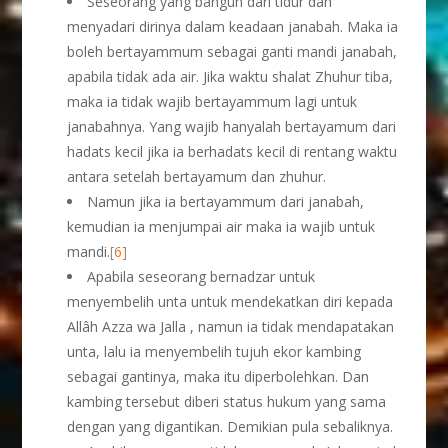
Seseorang yang bangun dari tidur dan
menyadari dirinya dalam keadaan janabah. Maka ia
boleh bertayammum sebagai ganti mandi janabah,
apabila tidak ada air. Jika waktu shalat Zhuhur tiba,
maka ia tidak wajib bertayammum lagi untuk
janabahnya. Yang wajib hanyalah bertayamum dari
hadats kecil jika ia berhadats kecil di rentang waktu
antara setelah bertayamum dan zhuhur.
Namun jika ia bertayammum dari janabah,
kemudian ia menjumpai air maka ia wajib untuk
mandi.
[6]
Apabila seseorang bernadzar untuk
menyembelih unta untuk mendekatkan diri kepada
Allâh Azza wa Jalla , namun ia tidak mendapatakan
unta, lalu ia menyembelih tujuh ekor kambing
sebagai gantinya, maka itu diperbolehkan. Dan
kambing tersebut diberi status hukum yang sama
dengan yang digantikan. Demikian pula sebaliknya.