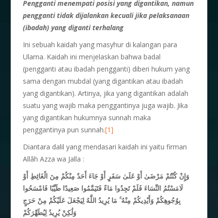
Pengganti menempati posisi yang digantikan, namun
pengganti tidak dijalankan kecuali jika pelaksanaan
(ibadah) yang diganti terhalang
Ini sebuah kaidah yang masyhur di kalangan para
Ulama. Kaidah ini menjelaskan bahwa badal
(pengganti atau ibadah pengganti) diberi hukum yang
sama dengan mubdal (yang digantikan atau ibadah
yang digantikan). Artinya, jika yang digantikan adalah
suatu yang wajib maka penggantinya juga wajib. Jika
yang digantikan hukumnya sunnah maka
penggantinya pun sunnah.
[1]
Diantara dalil yang mendasari kaidah ini yaitu firman
Allâh Azza wa Jalla :
وَإِنْ كُنْتُمْ مَرْضَىٰ أَوْ عَلَىٰ سَفَرٍ أَوْ جَاءَ أَحَدٌ مِنْكُمْ مِنَ الْغَائِطِ أَوْ
لَامَسْتُمُ النِّسَاءَ فَلَمْ تَجِدُوا مَاءً فَتَيَمَّمُوا صَعِيدًا طَيِّبًا فَامْسَحُوا
بِوُجُوهِكُمْ وَأَيْدِيكُمْ مِنْهُ ۚ مَا يُرِيدُ اللَّهُ لِيَجْعَلَ عَلَيْكُمْ مِنْ حَرَجٍ
وَلَٰكِنْ يُرِيدُ لِيُطَهِّرَكُمْ