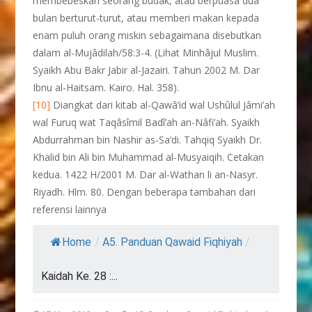
membebeskan seorang budak, atau berpuasa dua
bulan berturut-turut, atau memberi makan kepada
enam puluh orang miskin sebagaimana disebutkan
dalam al-Mujâdilah/58:3-4. (Lihat Minhâjul Muslim.
Syaikh Abu Bakr Jabir al-Jazairi. Tahun 2002 M. Dar
Ibnu al-Haitsam. Kairo. Hal. 358).
[10]
Diangkat dari kitab al-Qawâ’id wal Ushûlul Jâmi’ah
wal Furuq wat Taqâsîmil Badî’ah an-Nâfi’ah. Syaikh
Abdurrahman bin Nashir as-Sa’di. Tahqiq Syaikh Dr.
Khalid bin Ali bin Muhammad al-Musyaiqih. Cetakan
kedua. 1422 H/2001 M. Dar al-Wathan li an-Nasyr.
Riyadh. Hlm. 80. Dengan beberapa tambahan dari
referensi lainnya
Home
/
A5. Panduan Qawaid Fiqhiyah
/
Kaidah Ke. 28 :...