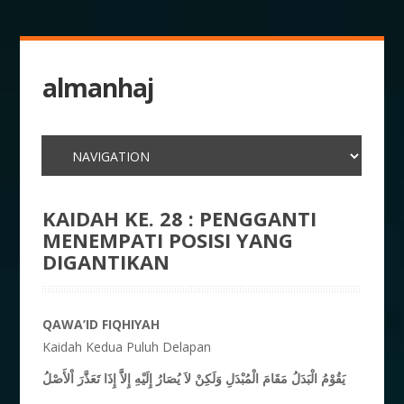
almanhaj
KAIDAH KE. 28 : PENGGANTI
MENEMPATI POSISI YANG
DIGANTIKAN
QAWA’ID FIQHIYAH
Kaidah Kedua Puluh Delapan
يَقُوْمُ الْبَدَلُ مَقَامَ الْمُبْدَلِ وَلَكِنْ لاَ يُصَارُ إِلَيْهِ إِلاَّ إِذَا تَعَذَّرَ اْلأَصْلُ