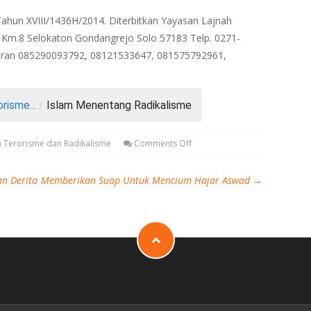
/Tahun XVIII/1436H/2014. Diterbitkan Yayasan Lajnah
di Km.8 Selokaton Gondangrejo Solo 57183 Telp. 0271-
ran 085290093792, 08121533647, 081575792961,
risme...
/
Islam Menentang Radikalisme
an Terorisme dan Radikalisme
Comments Off
n Derita
Memberikan Suap Untuk Mencium Hajar Aswad
→