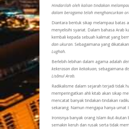
Hindarilah oleh kalian tindakan melampa
dalam beragama telah menghancurkan ora
Diantara bentuk sikap melampaui batas a
menyelisihi syariat. Dalam bahasa Arab k
kembali kepada sebuah kalimat yang be
dan ukuran
. Sebagaimana yang dikatakan
Lughah.
Berlebih-lebihan dalam agama adalah
den
kekerasan dan kekakuan,
sebagaimana dis
Lisânul Arab.
Radikalisme dalam sejarah terjadi tidak
memperingatkan ahli kitab akan sikap me
mencatat banyak tindakan-tindakan radika
sekarang. Namun mengapa hanya umat Is
Ironisnya banyak orang Islam ikut-ikutan
semakin keruh dan rusak serta tidak memb