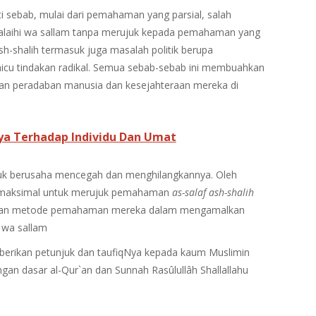
lti sebab, mulai dari pemahaman yang parsial, salah
 ‘alaihi wa sallam tanpa merujuk kepada pemahaman yang
sh-shalih termasuk juga masalah politik berupa
cu tindakan radikal. Semua sebab-sebab ini membuahkan
uan peradaban manusia dan kesejahteraan mereka di
a Terhadap Individu Dan Umat
ntuk berusaha mencegah dan menghilangkannya. Oleh
ng maksimal untuk merujuk pemahaman
as-salaf ash-shalih
an metode pemahaman mereka dalam mengamalkan
i wa sallam
erikan petunjuk dan taufiqNya kepada kaum Muslimin
gan dasar al-Qur`an dan Sunnah Rasûlullâh Shallallahu