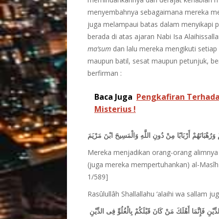
menyembahnya sebagaimana mereka men
juga melampaui batas dalam menyikapi pa
berada di atas ajaran Nabi Isa Alaihissall
ma’sum
dan lalu mereka mengikuti setiap
maupun batil, sesat maupun petunjuk, ben
berfirman :
Baca Juga
Pengkafiran Terhad
Misterius !
ْ وَرُهْبَانَهُمْ أَرْبَابًا مِنْ دُونِ اللَّهِ وَالْمَسِيحَ ابْنَ مَرْيَمَ
Mereka menjadikan orang-orang alimnya d
(juga mereka mempertuhankan) al-Masî
1/589]
Rasûlullâh Shallallahu ‘alaihi wa sallam ju
لدِّيْنِ فَإِنَّمَا أَهْلَكَ مَنْ كَانَ قَبْلَكُمْ بِالْغُلُوِّ فِى الدِّيْنِ