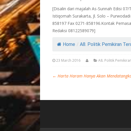
[Disalin dari majalah As-Sunnah Edisi 07
Istiqomah Surakarta, Jl. Solo – Purwoda
858197 Fax 0271-858196.Kontak Pemasa
Redaksi 08122589079]
Home
/
A8. Politik Pemikiran Tero
23 March 2016
A8. Politik Pemikir
←
Harta Haram Hanya Akan Mendatangka