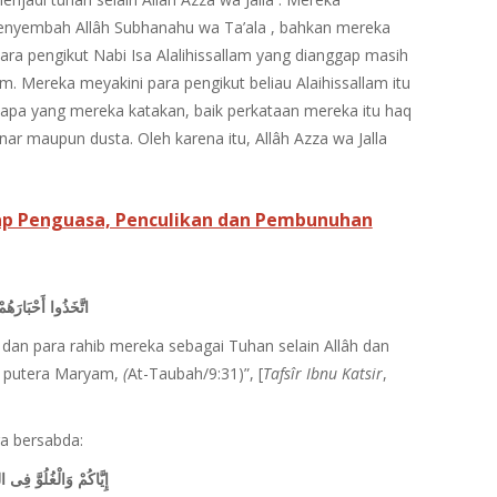
yembah Allâh Subhanahu wa Ta’ala , bahkan mereka
ra pengikut Nabi Isa Alalihissallam yang dianggap masih
am. Mereka meyakini para pengikut beliau Alaihissallam itu
 apa yang mereka katakan, baik perkataan mereka itu haq
ar maupun dusta. Oleh karena itu, Allâh Azza wa Jalla
ap Penguasa, Penculikan dan Pembunuhan
اتَّخَذُوا أَحْبَارَهُم
an para rahib mereka sebagai Tuhan selain Allâh dan
h putera Maryam,
(
At-Taubah/9:31)”, [
Tafsîr Ibnu Katsir
,
ga bersabda:
إِيَّاكُمْ وَالْغُلُوَّ فِى ا