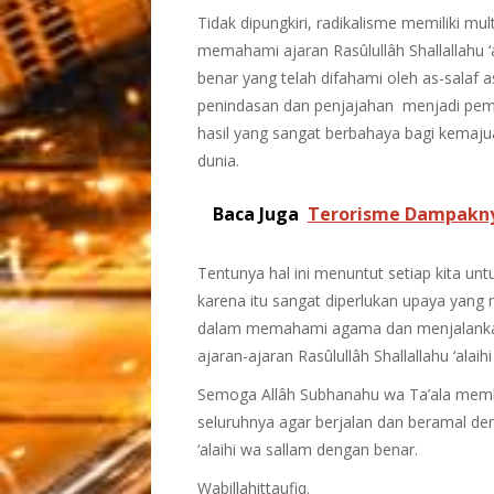
Tidak dipungkiri, radikalisme memiliki mu
memahami ajaran Rasûlullâh Shallallahu
benar yang telah difahami oleh as-salaf a
penindasan dan penjajahan menjadi pemi
hasil yang sangat berbahaya bagi kemaj
dunia.
Baca Juga
Terorisme Dampakny
Tentunya hal ini menuntut setiap kita u
karena itu sangat diperlukan upaya ya
dalam memahami agama dan menjalank
ajaran-ajaran Rasûlullâh Shallallahu ‘alaih
Semoga Allâh Subhanahu wa Ta’ala memb
seluruhnya agar berjalan dan beramal den
‘alaihi wa sallam dengan benar.
Wabillahittaufiq.