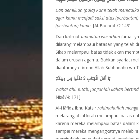
Dan demikian (pula) Kami telah menjadikan
agar kamu menjadi saksi atas (perbuatan
(perbuatan) kamu.
[Al-Baqarah/2:143]
Dari kalimat
ummatan wasathan
(umat ya
dilarang melampaui batasan yang telah d
Sikap melampaui batas tidak akan membu
dalam urusan agama. Bahkan syariat mela
diantaranya firman Allâh Subhanahu wa Ta
يَا أَهْلَ الْكِتَابِ لَا تَغْلُوا فِي دِينِكُمْ
Wahai ahli Kitab, janganlah kalian berti
Nisâ’/4: 171]
Al-Hâfidz Ibnu Katsir
rahimahullah menga
melarang ahlul kitab melampaui batas da
karena mereka melampaui batas dalam ke
sampai mereka mengangkatnya melebihi k
memindahkannya dari derajat kenabian men