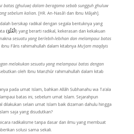
ui batas (ghuluw) dalam beragama sebab sungguh ghuluw
ng sebelum kalian.
[HR. An-Nasâ’i dan Ibnu Mâjah].
dalah bersikap radikal dengan segala bentuknya yang
ata
(الْغُلُوّ
) yang berarti radikal, kekerasan dan kekakuan
rmakna
sesuatu yang berlebih-lebihan dan melampaui batas
 ibnu Fâris rahimahullah dalam kitabnya
Mu’jam maqâyis
gan melakukan sesuatu yang melampaui batas dengan
ebutkan oleh Ibnu Manzhûr rahimahullah dalam kitab
 hanya pada umat Islam, bahkan Allâh Subhanahu wa Ta’ala
lampaui batas ini, sebelum umat Islam. Sejarahpun
l dilakukan selain umat Islam baik dizaman dahulu hingga
lam saja yang disudutkan?
 bicara radikalisme tanpa dasar dan ilmu yang membuat
erikan solusi sama sekali.