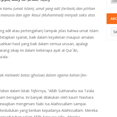
 kamu (umat Islam), umat yang adil (terbaik) dan pilihan
) manusia dan agar Rasul (Muhammad) menjadi saksi atas
ARC
ng adil atau pertengahan) tampak jelas bahwa umat Islam
itetapkan syariat, baik dalam keyakinan maupun amalan.
ahkan hasil yang baik dalam semua urusan, apalagi
rang sikap ini dalam beberapa ayat al-Qur`ân,
’ala :
ndak melewati batas (ghuluw) dalam agama kalian
[An-
takan
dalam kitab
Tafsir
nya, “Allâh Subhanahu wa Ta’ala
lam beragama. Ini banyak dilakukan oleh kaum Nashara
wajiban mengimani Nabi Isa Alaihissallam sampai-
edudukan yang berikan kepadanya Alaihissallam. Mereka
jadi tuhan selain Allâh Azza wa Jalla . Mereka