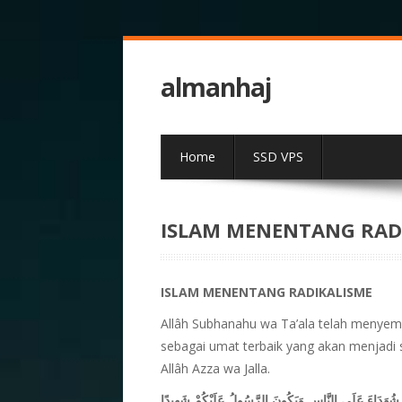
almanhaj
Home
SSD VPS
ISLAM MENENTANG RAD
ISLAM MENENTANG RADIKALISME
Allâh Subhanahu wa Ta’ala telah menyem
sebagai umat terbaik yang akan menjadi s
Allâh Azza wa Jalla.
ُوا شُهَدَاءَ عَلَى النَّاسِ وَيَكُونَ الرَّسُولُ عَلَيْكُمْ شَهِيدًا