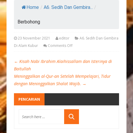
Home
/
A6. Sedih Dan Gembira...
/
Berbohong
23 November 2021
editor
A6. Sedih Dan Gembira
Di Alam Kubur
Comments Off
←
Kisah Nabi Ibrahim Alaihissallam dan Isterinya di
Baitullah
Meninggalkan al-Qur-an Setelah Mempelajari, Tidur
dengan Meninggalkan Shalat Wajib.
→
PENCARIAN