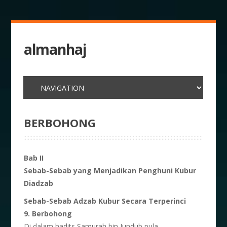
almanhaj
BERBOHONG
Bab II
Sebab-Sebab yang Menjadikan
Penghuni Kubur
Diadzab
Sebab-Sebab Adzab Kubur Secara Terperinci
9. Berbohong
Di dalam hadits Samurah bin Jundub pula,