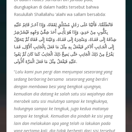
diungkapkan di dalam hadits tersebut bahwa
Rasulullah Shallallahu ‘alaihi wa sallam bersabda:
فَانْطَلَقْنَا، فَأَتَيْنَا عَلَى رَجُلٍ مُسْتَلْقٍ لِقَفَاهُ، وَإِذَا آخَـرُ قَائِمٌ عَلَيْهِ
بِكَلُّوبٍ مِنْ حَدِيدٍ، وَإِذَا هُوَ يَأْتِـي أَحَدَ شِقَّيْ وَجْهِهِ فَيُشَرْشِرُ
شِدْقَهُ إِلَى قَفَـاهُ، وَمَنْخِرَهُ إِلَى قَفَـاهُ، وَعَيْنَهُ إِلَى قَفَاهُ ثُمَّ يَتَحَوَّلُ
إِلَى الْجَـانِبِ اْلآخَرِ فَيَفْعَلُ بِهِ مِثْلَ مَا
فَعَلَ بِالْجَانِبِ اْلأَوَّل،ِ فَمَـا
يَفْرُغُ مِنْ ذَلِكَ الْجَانِبِ حَتَّى يَصِحَّ ذَلِكَ الْجَانِبُ كَمَا كَانَ ثُمَّ يَعُودُ
عَلَيْهِ فَيَفْعَلُ مِثْلَ مَا فَعَلَ الْمَرَّةَ اْلأُولَى.
“
Lalu kami pun pergi dan menjumpai seseorang yang
sedang berbaring bersama seseorang yang berdiri
dengan membawa besi yang bengkok ujungnya,
kemudian dia datang ke salah satu sisi wajahnya dan
merobek satu sisi mulutnya sampai ke tengkuknya,
hidungnya sampai ke tengkuk, juga kedua matanya
sampai ke tengkuk. Kemudian dia pindah ke sisi yang
lain dan melakukan apa yang telah ia lakukan pada
yang pertama kali, dia tidak berhenti dari sisi tersebut