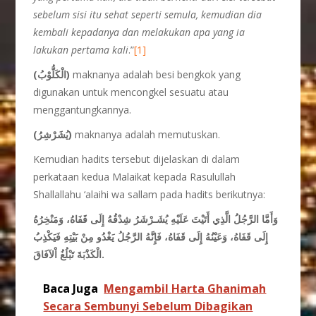
sebelum sisi itu sehat seperti semula, kemudian dia
kembali kepadanya dan melakukan apa yang ia
lakukan pertama kali
.”
[1]
(
الْكَلُّوْبُ)
maknanya adalah besi bengkok yang
digunakan untuk mencongkel sesuatu atau
menggantungkannya.
(
يُشَرْشِرُ)
maknanya adalah memutuskan.
Kemudian hadits tersebut dijelaskan di dalam
perkataan kedua Malaikat kepada Rasulullah
Shallallahu ‘alaihi wa sallam pada hadits berikutnya:
وَأَمَّا الرَّجُلُ الَّذِي أَتَيْتَ عَلَيْهِ يُشَـرْشَرُ شِدْقُهُ إِلَى قَفَاهُ، وَمَنْخِرُهُ
إِلَى قَفَاهُ، وَعَيْنُهُ إِلَى قَفَاهُ، فَإِنَّهُ الرَّجُلُ يَغْدُو مِنْ بَيْتِهِ فَيَكْذِبُ
الْكَذْبَةَ تَبْلُغُ اْلآفَاقَ.
Baca Juga
Mengambil Harta Ghanimah
Secara Sembunyi Sebelum Dibagikan