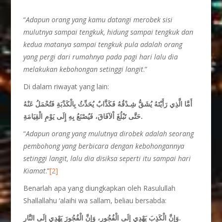
“
Adapun orang yang kamu datangi merobek sisi
mulutnya sampai tengkuk, hidung sampai tengkuk dan
kedua matanya sampai tengkuk pula adalah orang
yang pergi dari rumahnya pada pagi hari lalu dia
melakukan kebohongan setinggi langit
.”
Di dalam riwayat yang lain:
أَمَّا الَّذِي رَأَيْتَهُ يُشَقُّ شِـدْقُهُ فَكَذَّابٌ يُحَدِّثُ بِالْكَذْبَةِ فَتُحْمَلُ عَنْهُ
حَتَّى تَبْلُغَ اْلآفَاقَ، فَيُصْنَعُ بِهِ إِلَى يَوْمِ الْقِيَامَةِ.
“
Adapun orang yang mulutnya dirobek adalah seorang
pembohong yang berbicara dengan kebohongannya
setinggi langit, lalu dia disiksa seperti itu sampai hari
Kiamat
.”
[2]
Benarlah apa yang diungkapkan oleh Rasulullah
Shallallahu ‘alaihi wa sallam, beliau bersabda:
وَإِنَّ الْكَذِبَ يَهْدِي إِلَى الْفُجُورِ، وَإِنَّ الْفُجُورَ يَهْدِي إِلَى النَّارِ.