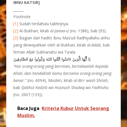
IBNU KATSIR]
______
Footnote
[1]
Sudah terdahulu takhrijnya.
[2]
Al-Bukhari, kitab
al-Janaa-iz
(no. 1386), bab (93).
[3]
Bagian dari hadits Ibnu Mas’ud Radhiyallahu anhu
yang diriwayatkan oleh al-Bukhari, kitab
al-Adab
, bab
firman Allah Subhanahu wa Ta’ala:
يَا أَيُّهَا الَّذِينَ ءَامَنُوا اتَّقُوا اللهَ وَكُونُوا مَعَ الصَّادِقِينَ
“Hai
orang-orang yang beriman, bertakwalah kepada
Allah, dan hendaklah kamu bersama orang-orang yang
benar.”
(no. 6094), Muslim, kitab
al-Birr wash Shilah
,
bab
Qabhul Kadzib wa Husnush
Shadaq wa Fadhluhu
(no. 2607 (133)).
Baca Juga
Kriteria Kubur Untuk Seorang
Muslim.