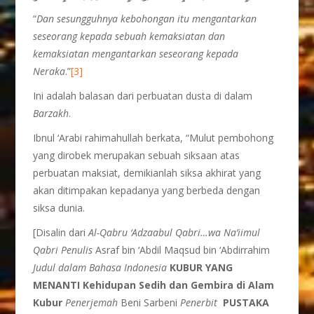
“
Dan sesungguhnya kebohongan itu mengantarkan
seseorang kepada sebuah kemaksiatan dan
kemaksiatan mengantarkan seseorang kepada
Neraka
.”
[3]
Ini adalah balasan dari perbuatan dusta di dalam
Barzakh
.
Ibnul ‘Arabi rahimahullah berkata, “Mulut pembohong
yang dirobek merupakan sebuah siksaan atas
perbuatan maksiat, demikianlah siksa akhirat yang
akan ditimpakan kepadanya yang berbeda dengan
siksa dunia.
[Disalin dari
Al-Qabru ‘Adzaabul Qabri…wa Na’iimul
Qabri Penulis
Asraf bin ‘Abdil Maqsud bin ‘Abdirrahim
Judul dalam Bahasa Indonesia
KUBUR YANG
MENANTI Kehidupan Sedih dan Gembira di Alam
Kubur
Penerjemah
Beni Sarbeni
Penerbit
PUSTAKA