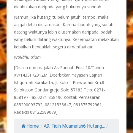
didahulukan daripada yang hukumnya sunnah.
Namun jika hutang itu belum jatuh tempo, maka
aqiqah lebih diutamakan. Karena ibadah yang sudah
datang waktunya lebih diutamakan daripada ibadah
yang belum datang waktunya. Kesempatan melakukan
kebaikan hendaklah segera dimanfaatkan.
Wall
â
hu a’lam.
[Disalin dari majalah As-Sunnah Edisi 10/Tahun
XV/1433H/2012M. Diterbitkan Yayasan Lajnah
Istiqomah Surakarta, Jl. Solo – Purwodadi Km.8
Selokaton Gondangrejo Solo 57183 Telp. 0271-
858197 Fax 0271-858196.Kontak Pemasaran
085290093792, 08121533647, 081575792961,
Redaksi 08122589079]
Home
/
A9. Fiqih Muamalah6 Hutang...
/