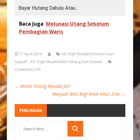
Bayar Hutang Dahulu Atau...
Baca Juga
Melunasi Utang Sebelum
Pembagian Waris
17 April 2016
A9. Fiqih Ibadah6 Kurban Dan
Aqiqah
,
A9. Fiqih Muamalah6 Hutang Dan Donasi
Comments Off
←
Minta Tolong Kepada Jin?
Menjadi Wali Bagi Anak Hasil Zina
→
PENCARIAN