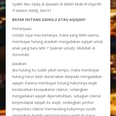
Syaikh Abu Is
h
âq al-
H
uwaini di dalam kitab
Al-Insyir
â
h
F
î
Adabin Nik
â
h
, hlm:97
BAYAR HUTANG DAHULU ATAU AQIQAH?
Pertanyaan
.
Ustadz saya mau bertanya, mana yang lebih utama,
membayar hutang ataukah mengadakan aqiqah untuk
anak yang baru lahir ? Syukran ustadz, Abdullah di
Gorontalo
Jawaban.
Jika hutang itu sudah jatuh tempo, maka membayar
hutang harus lebih diutamakan daripada mengadakan
aqiqah. Karena membayar hutang hukumnya wajib
berdasarkan kesepakatan Ulama’, sedangkan
mengadakan aqiqah diperselisihkan, sebagian Ulama’
berpendapat aqiqah itu wajib, sedangkan jumhur
(mayoritas) Ulama’ memandang hukumnya sunah.
Sedangkan ibadah yang hukumnya wajib itu harus