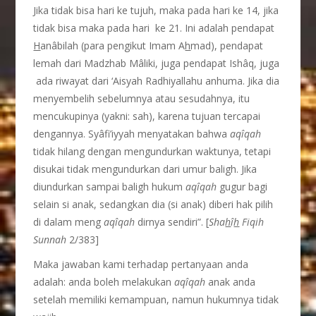
Jika tidak bisa hari ke tujuh, maka pada hari ke 14, jika
tidak bisa maka pada hari ke 21. Ini adalah pendapat
H
anâbilah (para pengikut Imam A
h
mad), pendapat
lemah dari Madzhab Mâliki, juga pendapat Ishâq, juga
ada riwayat dari ‘Aisyah Radhiyallahu anhuma. Jika dia
menyembelih sebelumnya atau sesudahnya, itu
mencukupinya (yakni: sah), karena tujuan tercapai
dengannya. Syâfi’iyyah menyatakan bahwa
aqîqah
tidak hilang dengan mengundurkan waktunya, tetapi
disukai tidak mengundurkan dari umur baligh. Jika
diundurkan sampai baligh hukum
aqîqah
gugur bagi
selain si anak, sedangkan dia (si anak) diberi hak pilih
di dalam meng
aqîqah
dirnya sendiri”. [
Sha
h
î
h
Fiqih
Sunnah
2/383]
Maka jawaban kami terhadap pertanyaan anda
adalah: anda boleh melakukan
aqîqah
anak anda
setelah memiliki kemampuan, namun hukumnya tidak