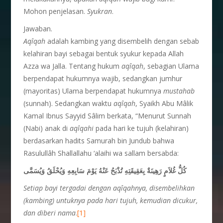
Mohon penjelasan.
Syukran
.
Jawaban.
Aqîqah
adalah kambing yang disembelih dengan sebab
kelahiran bayi sebagai bentuk syukur kepada Allah
Azza wa Jalla. Tentang hukum
aqîqah
, sebagian Ulama
berpendapat hukumnya wajib, sedangkan jumhur
(mayoritas) Ulama berpendapat hukumnya
mustahab
(sunnah). Sedangkan waktu
aqîqah
, Syaikh Abu Mâlik
Kamal Ibnus Sayyid Sâlim berkata, “Menurut Sunnah
(Nabi) anak di
aqîqahi
pada hari ke tujuh (kelahiran)
berdasarkan hadits Samurah bin Jundub bahwa
Rasulullâh Shallallahu ‘alaihi wa sallam bersabda:
كُلُّ غُلاَمٍ رَهِينَةٌ بِعَقِيقَتِهِ تُذْبَحُ عَنْهُ يَوْمَ سَابِعِهِ وَيُحْلَقُ وَيُسَمَّى
Setiap bayi tergadai dengan
aqîqah
nya, disembelihkan
(kambing) untuknya pada hari tujuh, kemudian dicukur,
dan diberi nama
.
[1]