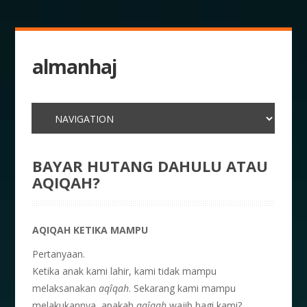
almanhaj
BAYAR HUTANG DAHULU ATAU
AQIQAH?
AQIQAH KETIKA MAMPU
Pertanyaan.
Ketika anak kami lahir, kami tidak mampu
melaksanakan
aqîqah
. Sekarang kami mampu
melakukannya, apakah
aqîqah
wajib bagi kami?