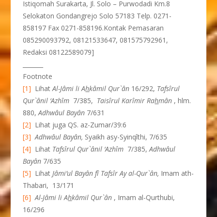
Istiqomah Surakarta, Jl. Solo – Purwodadi Km.8
Selokaton Gondangrejo Solo 57183 Telp. 0271-
858197 Fax 0271-858196.Kontak Pemasaran
085290093792, 08121533647, 081575792961,
Redaksi 08122589079]
_______
Footnote
[1]
Lihat
Al-Jâmi li A
h
kâmil Qur`ân
16/292,
Tafsîrul
Qur`ânil ‘Azhîm
7/385,
Taisîrul Karîmir Ra
h
mân
, hlm.
880,
Adhwâul Bayân
7/631
[2]
Lihat juga QS. az-Zumar/39:6
[3]
Adhwâul Bayân,
Syaikh asy-Syinqîthi, 7/635
[4]
Lihat
Tafsîrul Qur`ânil ‘Azhîm
7/385,
Adhwâul
Bayân
7/635
[5]
Lihat
Jâmi’ul Bayân fî Tafsîr Ay al-Qur`ân,
Imam ath-
Thabari, 13/171
[6]
Al-Jâmi li A
h
kâmil Qur`ân
, Imam al-Qurthubi,
16/296