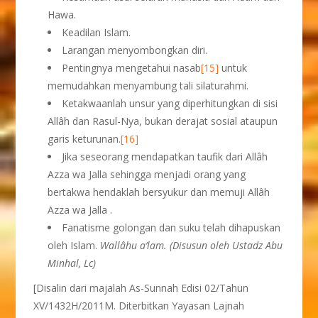
Hawa.
Keadilan Islam.
Larangan menyombongkan diri.
Pentingnya mengetahui nasab
[15]
untuk
memudahkan menyambung tali silaturahmi.
Ketakwaanlah unsur yang diperhitungkan di sisi
Allâh dan Rasul-Nya, bukan derajat sosial ataupun
garis keturunan.
[16]
Jika seseorang mendapatkan taufik dari Allâh
Azza wa Jalla sehingga menjadi orang yang
bertakwa hendaklah bersyukur dan memuji Allâh
Azza wa Jalla .
Fanatisme golongan dan suku telah dihapuskan
oleh Islam.
Wallâhu a’lam. (Disusun oleh Ustadz Abu
Minhal, Lc)
[Disalin dari majalah As-Sunnah Edisi 02/Tahun
XV/1432H/2011M. Diterbitkan Yayasan Lajnah