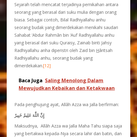
Sejarah telah mencatat terjadinya pernikahan antara
seorang yang berasal dari suku mulia dengan orang
biasa. Sebagai contoh, Bilal Radhiyallahu anhu
seorang budak yang dimerdekakan menikahi saudari
Sahabat ‘Abdur Rahmân bin ‘Auf Radhiyallahu anhu
yang berasal dari suku Quraisy, Zainab binti Jahsy
Radhiyallahu anha diperistri oleh Zaid bin
H
âritsah
Radhiyallahu anhu, seorang budak yang
dimerdekakan.
[12]
Baca Juga
Saling Menolong Dalam
Mewujudkan Kebaikan dan Ketakwaan
Pada penghujung ayat, Allâh Azza wa Jalla berfirman:
إِنَّ اللَّهَ عَلِيمٌ خَبِيرٌ
Maksudnya, Allâh Azza wa Jalla Maha Tahu siapa saja
yang bertakwa kepada-Nya secara lahir dan batin, dan