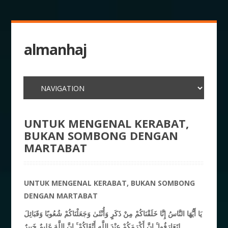
almanhaj
UNTUK MENGENAL KERABAT,
BUKAN SOMBONG DENGAN
MARTABAT
UNTUK MENGENAL KERABAT, BUKAN SOMBONG
DENGAN MARTABAT
يَا أَيُّهَا النَّاسُ إِنَّا خَلَقْنَاكُمْ مِنْ ذَكَرٍ وَأُنْثَىٰ وَجَعَلْنَاكُمْ شُعُوبًا وَقَبَائِلَ
لِتَعَارَفُوا ۚ إِنَّ أَكْرَمَكُمْ عِنْدَ اللَّهِ أَتْقَاكُمْ ۚ إِنَّ اللَّهَ عَلِيمٌ خَبِيرٌ