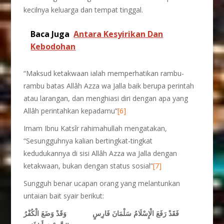
kecilnya keluarga dan tempat tinggal.
Baca Juga
Antara Kesyirikan Dan
Kebodohan
“Maksud ketakwaan ialah memperhatikan rambu-
rambu batas Allâh Azza wa Jalla baik berupa perintah
atau larangan, dan menghiasi diri dengan apa yang
Allâh perintahkan kepadamu”
[6]
Imam Ibnu Katsîr rahimahullah mengatakan,
“Sesungguhnya kalian bertingkat-tingkat
kedudukannya di sisi Allâh Azza wa Jalla dengan
ketakwaan, bukan dengan status sosial”
[7]
Sungguh benar ucapan orang yang melantunkan
untaian bait syair berikut:
فَقَدْ رَفَعَ الْإِسْلَامُ سَلْمَانَ فَارِسٍ وَقَدْ وَضَعَ الْكُفْرُ