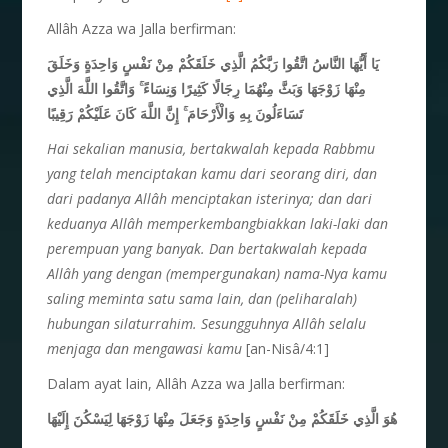
Allâh Azza wa Jalla berfirman:
يَا أَيُّهَا النَّاسُ اتَّقُوا رَبَّكُمُ الَّذِي خَلَقَكُمْ مِنْ نَفْسٍ وَاحِدَةٍ وَخَلَقَ
مِنْهَا زَوْجَهَا وَبَثَّ مِنْهُمَا رِجَالًا كَثِيرًا وَنِسَاءً ۚ وَاتَّقُوا اللَّهَ الَّذِي
تَسَاءَلُونَ بِهِ وَالْأَرْحَامَ ۚ إِنَّ اللَّهَ كَانَ عَلَيْكُمْ رَقِيبًا
Hai sekalian manusia, bertakwalah kepada Rabbmu
yang telah menciptakan kamu dari seorang diri, dan
dari padanya All
â
h menciptakan isterinya; dan dari
keduanya All
â
h memperkembangbiakkan laki-laki dan
perempuan yang banyak. Dan bertakwalah kepada
All
â
h yang dengan (mempergunakan) nama-Nya kamu
saling meminta satu sama lain, dan (peliharalah)
hubungan silaturrahim. Sesungguhnya All
â
h selalu
menjaga dan mengawasi kamu
[an-Nisâ/4:1]
Dalam ayat lain, Allâh Azza wa Jalla berfirman:
هُوَ الَّذِي خَلَقَكُمْ مِنْ نَفْسٍ وَاحِدَةٍ وَجَعَلَ مِنْهَا زَوْجَهَا لِيَسْكُنَ إِلَيْهَا