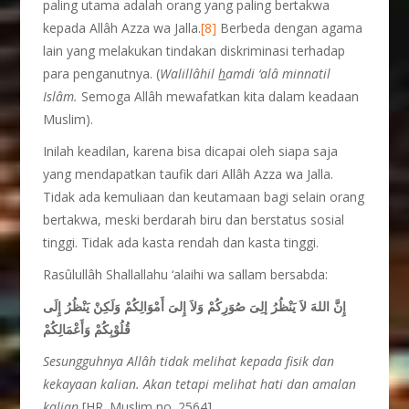
paling utama adalah orang yang paling bertakwa
kepada Allâh Azza wa Jalla.
[8]
Berbeda dengan agama
lain yang melakukan tindakan diskriminasi terhadap
para penganutnya. (
Walillâhil
h
amdi ‘alâ minnatil
Islâm.
Semoga Allâh mewafatkan kita dalam keadaan
Muslim).
Inilah keadilan, karena bisa dicapai oleh siapa saja
yang mendapatkan taufik dari Allâh Azza wa Jalla.
Tidak ada kemuliaan dan keutamaan bagi selain orang
bertakwa, meski berdarah biru dan berstatus sosial
tinggi. Tidak ada kasta rendah dan kasta tinggi.
Rasûlullâh Shallallahu ‘alaihi wa sallam bersabda:
إِنَّ اللهَ لاَ يَنْظُرُ إلِىَ صُوَرِكُمْ وَلاَ إِلىَ أَمْوَالِكُمْ وَلَكِنْ يَنْظُرُ إِلَى
قُلُوْبِكُمْ وَأَعْمَالِكُمْ
Sesungguhnya Allâh tidak melihat kepada fisik dan
kekayaan kalian. Akan tetapi melihat hati dan amalan
kalian
[HR. Muslim no. 2564]