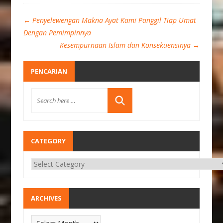
←
Penyelewengan Makna Ayat Kami Panggil Tiap Umat
Dengan Pemimpinnya
Kesempurnaan Islam dan Konsekuensinya
→
PENCARIAN
CATEGORY
ARCHIVES