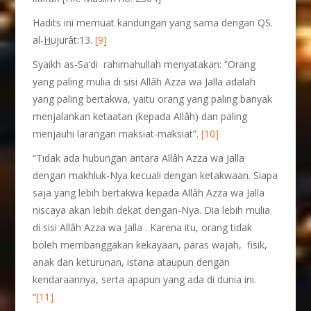
Hadits ini memuat kandungan yang sama dengan QS.
al-
H
ujurât:13.
[9]
Syaikh as-Sa’di rahimahullah menyatakan: “Orang
yang paling mulia di sisi Allâh Azza wa Jalla adalah
yang paling bertakwa, yaitu orang yang paling banyak
menjalankan ketaatan (kepada Allâh) dan paling
menjauhi larangan maksiat-maksiat”.
[10]
“Tidak ada hubungan antara Allâh Azza wa Jalla
dengan makhluk-Nya kecuali dengan ketakwaan. Siapa
saja yang lebih bertakwa kepada Allâh Azza wa Jalla
niscaya akan lebih dekat dengan-Nya. Dia lebih mulia
di sisi Allâh Azza wa Jalla . Karena itu, orang tidak
boleh membanggakan kekayaan, paras wajah, fisik,
anak dan keturunan, istana ataupun dengan
kendaraannya, serta apapun yang ada di dunia ini.
“
[11]