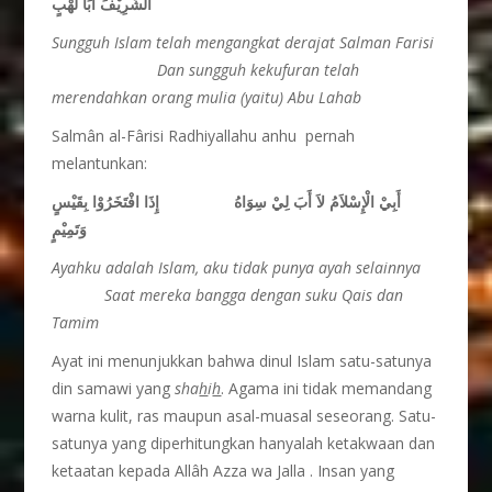
الشَّرِيْفَ أَبَا لَهْبٍ
Sungguh Islam telah mengangkat derajat Salman Farisi
Dan sungguh kekufuran telah
merendahkan orang mulia (yaitu) Abu Lahab
Salmân al-Fârisi Radhiyallahu anhu pernah
melantunkan:
أَبِيْ الْإِسْلاَمُ لاَ أَبَ لِيْ سِوَاهُ إِذَا افْتَخَرُوْا بِقَيْسٍ
وَتَمِيْمٍ
Ayahku adalah Islam, aku tidak punya ayah selainnya
Saat mereka bangga dengan suku Qais dan
Tamim
Ayat ini menunjukkan bahwa dinul Islam satu-satunya
din samawi yang
sha
h
i
h
. Agama ini tidak memandang
warna kulit, ras maupun asal-muasal seseorang. Satu-
satunya yang diperhitungkan hanyalah ketakwaan dan
ketaatan kepada Allâh Azza wa Jalla . Insan yang