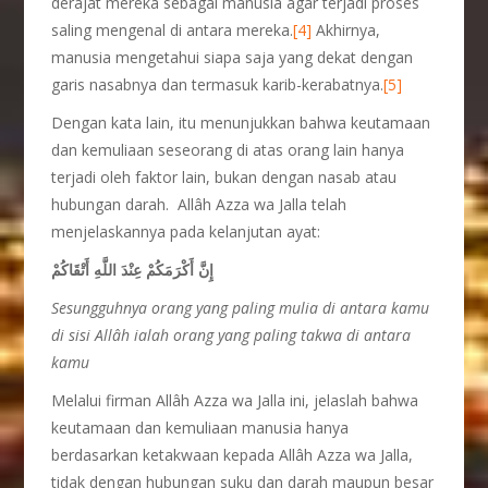
derajat mereka sebagai manusia agar terjadi proses
saling mengenal di antara mereka.
[4]
Akhirnya,
manusia mengetahui siapa saja yang dekat dengan
garis nasabnya dan termasuk karib-kerabatnya.
[5]
Dengan kata lain, itu menunjukkan bahwa keutamaan
dan kemuliaan seseorang di atas orang lain hanya
terjadi oleh faktor lain, bukan dengan nasab atau
hubungan darah. Allâh Azza wa Jalla telah
menjelaskannya pada kelanjutan ayat:
إِنَّ أَكْرَمَكُمْ عِنْدَ اللَّهِ أَتْقَاكُمْ
Sesungguhnya orang yang paling mulia di antara kamu
di sisi Allâh ialah orang yang paling takwa di antara
kamu
Melalui firman Allâh Azza wa Jalla ini, jelaslah bahwa
keutamaan dan kemuliaan manusia hanya
berdasarkan ketakwaan kepada Allâh Azza wa Jalla,
tidak dengan hubungan suku dan darah maupun besar