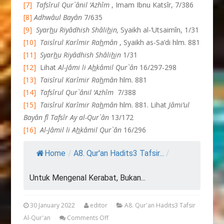
[7]
Tafsîrul Qur`ânil ‘Azhîm
, Imam Ibnu Katsîr, 7/386
[8]
Adhwâul Bayân
7/635
[9]
Syar
h
u Riyâdhish Shâli
h
in,
Syaikh al-‘Utsaimîn, 1/31
[10]
Taisîrul Karîmir Ra
h
mân
, Syaikh as-Sa’di hlm. 881
[11]
Syar
h
u Riyâdhish Shâli
h
in
1/31
[12]
Lihat
Al-Jâmi li A
h
kâmil Qur`ân
16/297-298
[13]
Taisîrul Karîmir Ra
h
mân
hlm. 881
[14]
Tafsîrul Qur`ânil ‘Azhîm
7/388
[15]
Taisîrul Karîmir Ra
h
mân
hlm. 881. Lihat
Jâmi’ul
Bayân fî Tafsîr Ay al-Qur`ân
13/172
[16]
Al-Jâmil li A
h
kâmil Qur`ân
16/296
Home
/
A8. Qur'an Hadits3 Tafsir...
/
Untuk Mengenal Kerabat, Bukan...
30 January 2022
editor
A8. Qur'an Hadits3 Tafsir
Al-Qur'an
Comments Off