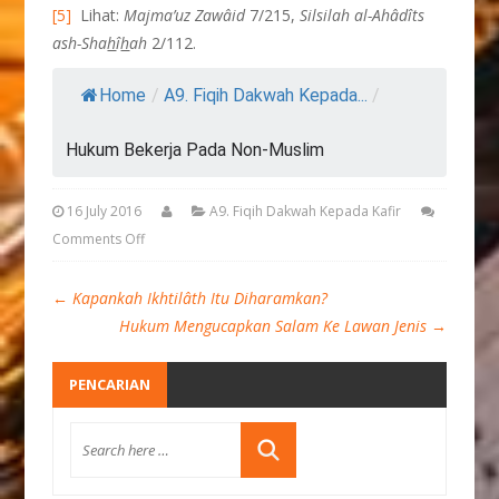
[5]
Lihat:
Majma’uz Zawâid
7/215,
Silsilah al-Ahâdîts
ash-Sha
h
î
h
ah
2/112.
Home
/
A9. Fiqih Dakwah Kepada...
/
Hukum Bekerja Pada Non-Muslim
16 July 2016
A9. Fiqih Dakwah Kepada Kafir
Comments Off
←
Kapankah Ikhtilâth Itu Diharamkan?
Hukum Mengucapkan Salam Ke Lawan Jenis
→
PENCARIAN