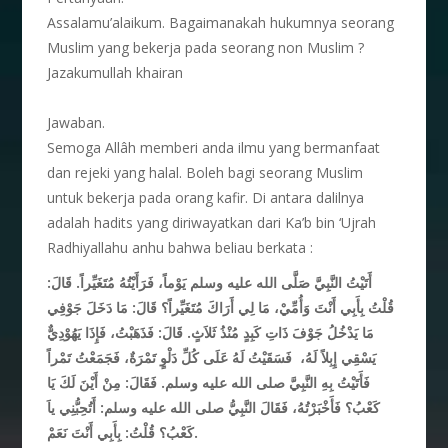
Assalamu’alaikum. Bagaimanakah hukumnya seorang
Muslim yang bekerja pada seorang non Muslim ?
Jazakumullah khairan
Jawaban.
Semoga Allâh memberi anda ilmu yang bermanfaat
dan rejeki yang halal. Boleh bagi seorang Muslim
untuk bekerja pada orang kafir. Di antara dalilnya
adalah hadits yang diriwayatkan dari Ka’b bin ‘Ujrah
Radhiyallahu anhu bahwa beliau berkata :
أَتَيْتُ النَّبِيَّ صَلَّى الله عليه وسلم يَوْماً، فَرَأَيْتُهُ مُتَغَيِّراً. قَالَ:
قُلْتُ بِأَبِي أَنْتَ وَأُمِّيْ، مَا لِي أَرَاكَ مُتَغَيِّراً؟ قَالَ: مَا دَخَلَ جَوْفِي
مَا يَدْخُلُ جَوْفَ ذَاتِ كَبِدٍ مُنْذُ ثَلاَثٍ. قَالَ: فَذَهَبْتُ، فَإِذَا يَهُوْدِيٌّ
يَسْقِي إِبِلاً لَهُ، فَسَقَيْتُ لَهُ عَلَى كُلِّ دَلْوٍ تَمْرَةٌ، فَجَمَعْتُ تَمْراً
فَأَتَيْتُ بِهِ النَّبِيَّ صلى الله عليه وسلم. فَقَالَ: مِنْ أَيْنَ لَكَ يَا
كَعْبُ؟ فَأَخْبَرْتُهُ، فَقَالَ النَّبِيُّ صلى الله عليه وسلم: أَتُحِبُّنِي ياَ
كَعْبُ؟ قُلْتُ: بِأَبِي أَنْتَ نَعَمْ.