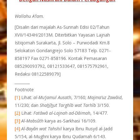
Wallahu A’lam.
[Disalin dari majalah As-Sunnah Edisi 02/Tahun
XVII/1434H/2013M. Diterbitkan Yayasan Lajnah
Istiqomah Surakarta, Jl. Solo – Purwodadi Km.8
Selokaton Gondangrejo Solo 57183 Telp. 0271-
858197 Fax 0271-858196. Kontak Pemasaran
085290093792, 08121533647, 081575792961,
Redaksi 08122589079]
________
Footnote
[1]
Lihat:
al-Mu’jamul Ausath
, 7/160;
Majma’uz Zawâid
,
11/230; dan
Sha
h
î
h
ut Targhîb wat Tarhîb
3/150.
[2]
Lihat:
Fatâwâ al-Lajnah ad-Dâimah
, 14/477.
[3]
Al-Mabsûth
karya as-Sarkhasi 16/109.
[4]
Al-Bayân wat Tahshil
karya Ibnu Rusyd al-Jadd
5/154, al-Mughni karya Ibnu Qudamah 6/143.