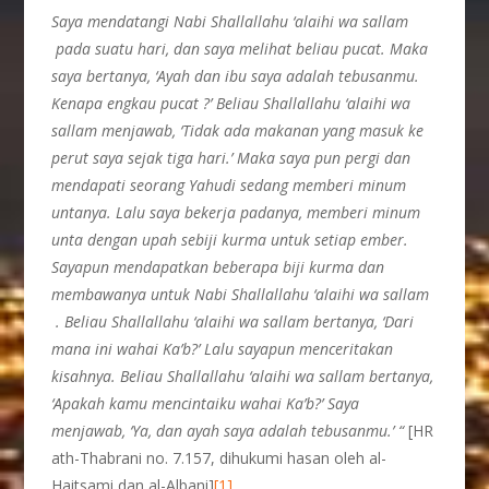
Saya mendatangi Nabi Shallallahu ‘alaihi wa sallam
pada suatu hari, dan saya melihat beliau pucat. Maka
saya bertanya, ‘Ayah dan ibu saya adalah tebusanmu.
Kenapa engkau pucat ?’ Beliau Shallallahu ‘alaihi wa
sallam menjawab, ‘Tidak ada makanan yang masuk ke
perut saya sejak tiga hari.’ Maka saya pun pergi dan
mendapati seorang Yahudi sedang memberi minum
untanya. Lalu saya bekerja padanya, memberi minum
unta dengan upah sebiji kurma untuk setiap ember.
Sayapun mendapatkan beberapa biji kurma dan
membawanya untuk Nabi Shallallahu ‘alaihi wa sallam
. Beliau Shallallahu ‘alaihi wa sallam bertanya, ‘Dari
mana ini wahai Ka’b?’ Lalu sayapun menceritakan
kisahnya. Beliau Shallallahu ‘alaihi wa sallam bertanya,
‘Apakah kamu mencintaiku wahai Ka’b?’ Saya
menjawab, ‘Ya, dan ayah saya adalah tebusanmu.’ “
[HR
ath-Thabrani no. 7.157, dihukumi hasan oleh al-
Haitsami dan al-Albani]
[1]