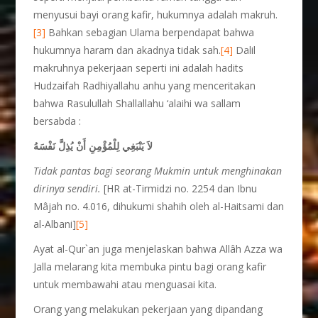
menyusui bayi orang kafir, hukumnya adalah makruh.
[3]
Bahkan sebagian Ulama berpendapat bahwa
hukumnya haram dan akadnya tidak sah.
[4]
Dalil
makruhnya pekerjaan seperti ini adalah hadits
Hudzaifah Radhiyallahu anhu yang menceritakan
bahwa Rasulullah Shallallahu ‘alaihi wa sallam
bersabda :
لاَ يَنْبَغِي لِلْمُؤْمِنِ أَنْ يُذِلَّ نَفْسَهُ
Tidak pantas bagi seorang Mukmin untuk menghinakan
dirinya sendiri.
[HR at-Tirmidzi no. 2254 dan Ibnu
Mâjah no. 4.016, dihukumi shahih oleh al-Haitsami dan
al-Albani]
[5]
Ayat al-Qur`an juga menjelaskan bahwa Allâh Azza wa
Jalla melarang kita membuka pintu bagi orang kafir
untuk membawahi atau menguasai kita.
Orang yang melakukan pekerjaan yang dipandang