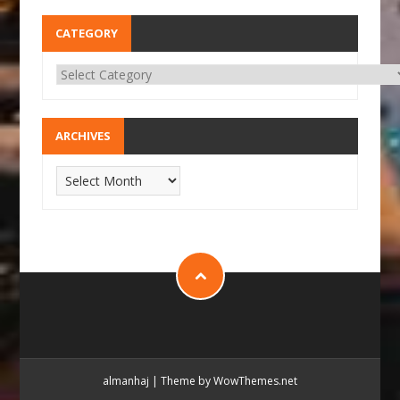
CATEGORY
ARCHIVES
almanhaj
|
Theme by WowThemes.net