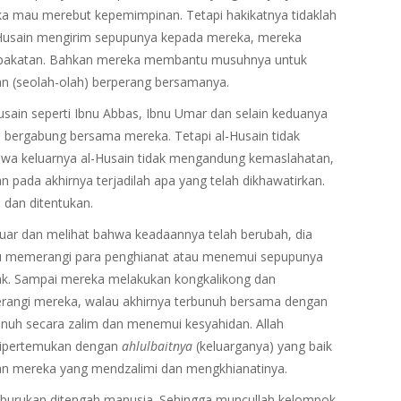
 mau merebut kepemimpinan. Tetapi hakikatnya tidaklah
al-Husain mengirim sepupunya kepada mereka, mereka
sepakatan. Bahkan mereka membantu musuhnya untuk
 (seolah-olah) berperang bersamanya.
Husain seperti Ibnu Abbas, Ibnu Umar dan selain keduanya
 bergabung bersama mereka. Tetapi al-Husain tidak
hwa keluarnya al-Husain tidak mengandung kemaslahatan,
pada akhirnya terjadilah apa yang telah dikhawatirkan.
 dan ditentukan.
luar dan melihat bahwa keadaannya telah berubah, dia
au memerangi para penghianat atau menemui sepupunya
lak. Sampai mereka melakukan kongkalikong dan
angi mereka, walau akhirnya terbunuh bersama dengan
nuh secara zalim dan menemui kesyahidan. Allah
Dipertemukan dengan
ahlulbaitnya
(keluarganya) yang baik
akan mereka yang mendzalimi dan mengkhianatinya.
keburukan ditengah manusia. Sehingga muncullah kelompok