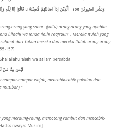
rang-orang yang sabar. (yaitu) orang-orang yang apabila
a lillaahi wa innaa ilaihi raaji’uun” . Mereka Itulah yang
rahmat dari Tuhan mereka dan mereka Itulah orang-orang
155-157]
allallahu ‘alaihi wa sallam bersabda,
لَيْسَ مِنَّا مَنْ لَ
 menampar-nampar wajah, mencabik-cabik pakaian dan
a musibah).”
nita yang meraung-raung, memotong rambut dan mencabik-
Hadits riwayat Muslim]