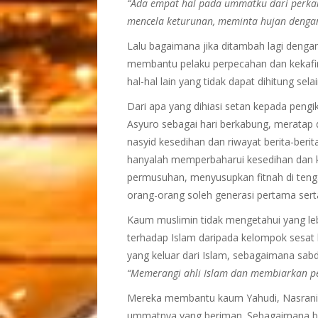
“Ada empat hal pada ummatku dari perkara
mencela keturunan, meminta hujan dengan
Lalu bagaimana jika ditambah lagi denga
membantu pelaku perpecahan dan kekafi
hal-hal lain yang tidak dapat dihitung sel
Dari apa yang dihiasi setan kepada peng
Asyuro sebagai hari berkabung, meratap 
nasyid kesedihan dan riwayat berita-beri
hanyalah memperbaharui kesedihan dan k
permusuhan, menyusupkan fitnah di ten
orang-orang soleh generasi pertama sert
Kaum muslimin tidak mengetahui yang le
terhadap Islam daripada kelompok sesat l
yang keluar dari Islam, sebagaimana sab
“Memerangi ahli Islam dan membiarkan p
Mereka membantu kaum Yahudi, Nasrani 
ummatnya yang beriman. Sebagaimana ba