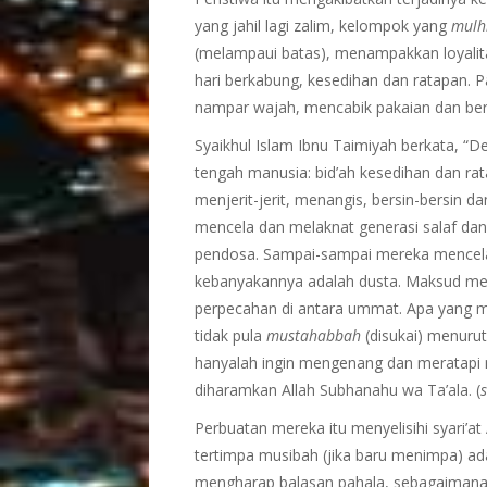
yang jahil lagi zalim, kelompok yang
mulh
(melampaui batas), menampakkan loyalita
hari berkabung, kesedihan dan ratapan. Pa
nampar wajah, mencabik pakaian dan ber
Syaikhul Islam Ibnu Taimiyah berkata, “
tengah manusia: bid’ah kesedihan dan r
menjerit-jerit, menangis, bersin-bersin 
mencela dan melaknat generasi salaf dan
pendosa. Sampai-sampai mereka mencela
kebanyakannya adalah dusta. Maksud mer
perpecahan di antara ummat. Apa yang me
tidak pula
mustahabbah
(disukai) menuru
hanyalah ingin mengenang dan meratapi
diharamkan Allah Subhanahu wa Ta’ala. (
Perbuatan mereka itu menyelisihi syari’at 
tertimpa musibah (jika baru menimpa) a
mengharap balasan pahala, sebagaimana 