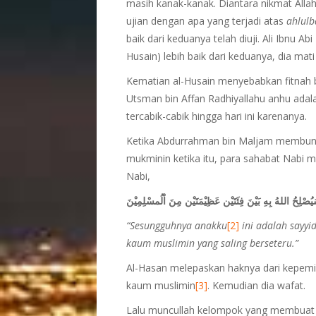
masih kanak-kanak. Diantara nikmat Allah
ujian dengan apa yang terjadi atas
ahlulb
baik dari keduanya telah diuji. Ali Ibnu Ab
Husain) lebih baik dari keduanya, dia mati
Kematian al-Husain menyebabkan fitnah 
Utsman bin Affan Radhiyallahu anhu adal
tercabik-cabik hingga hari ini karenanya.
Ketika Abdurrahman bin Maljam membunuh
mukminin ketika itu, para sahabat Nabi 
Nabi,
َيُصْلِحُ اللهُ بِهِ بَيْنَ فِئَتَيْن عَظِيْمَتَيْن مِنَ اْلُمسْلِمِيْنَ
“Sesungguhnya anakku
[2]
ini adalah sayy
kaum muslimin yang saling berseteru.”
Al-Hasan melepaskan haknya dari kepemi
kaum muslimin
[3]
. Kemudian dia wafat.
Lalu muncullah kelompok yang membuat s