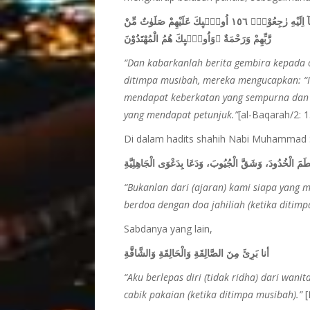
وَبَشِّرِ الصّٰبِرِيْنَ ١٥٥ اَلَّذِيْنَ اِذَآ اَصَابَتْهُمْ مُّصِيْبَةٌ ۗ قَالُوْٓا اِنَّا لِلّٰهِ وَاِنَّآ اِلَيْهِ رٰجِعُوْنَۗ ١٥٦ اُولٰۤىِٕكَ عَلَيْهِمْ صَلَوٰتٌ مِّنْ
رَّبِّهِمْ وَرَحْمَةٌ ۗوَاُولٰۤىِٕكَ هُمُ الْمُهْتَدُوْنَ
“Dan kabarkanlah berita gembira kepada o
ditimpa musibah, mereka mengucapkan: “Inn
mendapat keberkatan yang sempurna dan 
yang mendapat petunjuk.”
[al-Baqarah/2: 
Di dalam hadits shahih Nabi Muhammad Sh
طَمَ الْخُدُودَ، وَشَقَّ الْجُيُوبَ، وَدَعَا بِدَعْوَى الْجَاهِلِيَّةِ
“Bukanlan dari (ajaran) kami siapa yang
berdoa dengan doa jahiliah (ketika ditimp
Sabdanya yang lain,
أنا بَرِئَ مِنَ الصَّالِقَةِ وَالْحَالِقَةِ وَالشَّاقَّةِ
“Aku berlepas diri (tidak ridha) dari wa
cabik pakaian (ketika ditimpa musibah).”
[