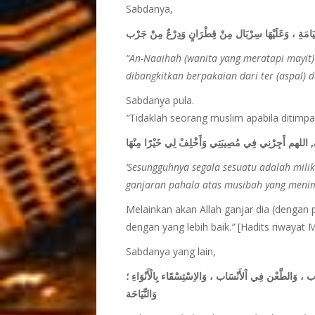
Sabdanya,
ْقِيَامَةِ ، وَعَلَيْهَا سِرْبَال مِنْ قِطْرَانٍ وَدِرْعٌ مِنْ جَرْب
“An-Naaihah (wanita yang meratapi mayit)
dibangkitkan berpakaian dari ter (aspal) 
Sabdanya pula.
“
Tidaklah seorang muslim apabila ditim
َاجِعُونَ, اللهم أَجِرْنِي فِي مُصِيبَتِي وَأَخْلِفْ لِي خَيْرًا مِنْهَا
‘Sesungguhnya segala sesuatu adalah milik
ganjaran pahala atas musibah yang menimp
Melainkan akan Allah ganjar dia (dengan
dengan yang lebih baik.
”
[Hadits riwayat 
Sabdanya yang lain,
سَاب ، وَالطَّعْن فِي اْلأَنْسَاب ، وَالاِسْتِسْقَاء بِالْأَنْوَاءِ ؛
وَالنِّيَاحَة