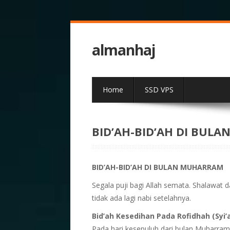
almanhaj
Home
SSD VPS
BID’AH-BID’AH DI BUL
BID’AH-BID’AH DI BULAN MUHARRAM
Segala puji bagi Allah semata. Shalawat
tidak ada lagi nabi setelahnya.
Bid’ah Kesedihan Pada Rofidhah (Syi’
Pada hari kesepuluh dari bulan Muharram