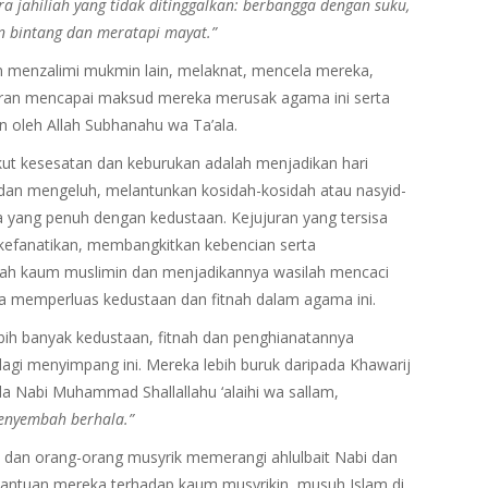
 jahiliah yang tidak ditinggalkan: berbangga dengan suku,
 bintang dan meratapi mayat.”
n menzalimi mukmin lain, melaknat, mencela mereka,
ran mencapai maksud mereka merusak agama ini serta
ain oleh Allah Subhanahu wa Ta’ala.
ikut kesesatan dan keburukan adalah menjadikan hari
dan mengeluh, melantunkan kosidah-kosidah atau nasyid-
ta yang penuh dengan kedustaan. Kejujuran yang tersisa
efanatikan, membangkitkan kebencian serta
gah kaum muslimin dan menjadikannya wasilah mencaci
a memperluas kedustaan dan fitnah dalam agama ini.
bih banyak kedustaan, fitnah dan penghianatannya
agi menyimpang ini. Mereka lebih buruk daripada Khawarij
da Nabi Muhammad Shallallahu ‘alaihi wa sallam,
enyembah berhala.”
dan orang-orang musyrik memerangi ahlulbait Nabi dan
ntuan mereka terhadap kaum musyrikin, musuh Islam di