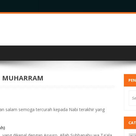
AN MUHARRAM
PEN
 dan salam semoga tercurah kepada Nabi terakhir yang
CA
ah)
, yang dikenal dengan Asyuro, Allah Subhanahu wa Ta’ala