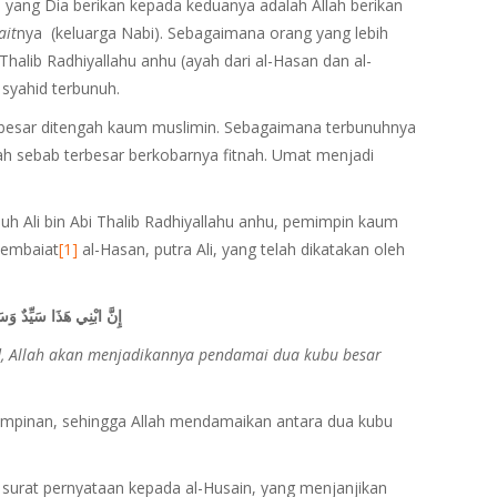
 yang Dia berikan kepada keduanya adalah Allah berikan
ait
nya (keluarga Nabi). Sebagaimana orang yang lebih
i Thalib Radhiyallahu anhu (ayah dari al-Hasan dan al-
 syahid terbunuh.
besar ditengah kaum muslimin. Sebagaimana terbunuhnya
ah sebab terbesar berkobarnya fitnah. Umat menjadi
 Ali bin Abi Thalib Radhiyallahu anhu, pemimpin kaum
membaiat
[1]
al-Hasan, putra Ali, yang telah dikatakan oleh
إِنَّ ابْنِي هَذَا سَيِّدٌ وَس
id, Allah akan menjadikannya pendamai dua kubu besar
mpinan, sehingga Allah mendamaikan antara dua kubu
urat pernyataan kepada al-Husain, yang menjanjikan