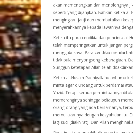
akan memenangkan dan menolongnya jika
seperti yang dijanjikan. Bahkan ketika 
mengingkari janji dan membatalkan ke
menyerahkannya kepada lawannya dengan
Ketika itu para cendikia dan pencinta al-
telah memperingatkan untuk jangan pergi
menggubrisnya. Para cendikia menilai ba
tidak pula menyongsong kebahagiaan. Dan 
Sungguh ketetapan Allah telah ditakdirkan
Ketika al-Husain Radhiyallahu anhuma ke
minta agar diundang untuk berdamai at
Yazid. Tetapi semua permintaannya dito
memeranginya sehingga beliaupun memer
orang-orang yang ada bersamanya, terbu
memuliakannya dengan kesyahidan itu. 
lagi suci (diakhirat). Dan Allah menghin
Peristiwa itu mengakibatkan terjadinya 