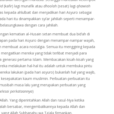
id
(kafir) lagi munafik atau
dhoolah
(sesat) lagi
qhawiah
s kepada ahlulbait dan menjadikan hari Asyuro sebagai
da hari itu dinampakkan syi’ar jahiliah seperti menampar-
belasungkawa dengan cara jahiliah.
Dengan kematian al-Husain setan membuat dua bid’ah di
atapan pada hari Asyuro dengan menampar-nampar wajah,
dan membuat acara nostalgia. Semua itu menggiring kepada
 mengaitkan mereka yang tidak terlibat menjadi para
 generasi pertama Islam. Membacakan kisah-kisah yang
eka melakukan hal-hal itu adalah untuk membuka pintu
reka lakukan (pada hari asyuro) bukanlah hal yang wajib,
t kesepakatan kaum muslimin. Perbuatan-perbuatan itu
 musibah masa lalu yang merupakan perbuatan yang
selesai perkataannya
)
Allah. Yang diperintahkan Allah dan rasul-Nya ketika
dalah bersabar, mengembalikannya kepada Allah dan
yang Allah Subhanahu wa Ta’ala firmankan,