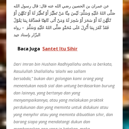
عن عمران بن الحصين رضي الله عنه قال: قال رسول الله
صَلَّى اللهُ عَلَيْهِ وَسَلَّمَ: لَيْسَ مِنَّا مَنْ تَطَيَّرَ أَوْ تُطُيِّرَ لَهُ أَوْ تَكَهَّنَ أَوْ
تُكُهِّنَ لَهُ أَوْ سَحَرَ أَوْ سُحِرَ لَهُ وَمَنْ أَتَى كَاهِنًا فَصَدَّقَهُ بِمَا يَقُوْلُ
فَقَدْ كَفَرَ بِمَا أُنْزِلَ عَلَى مُحَمَّدٍ صَلَّى اللهُ عَلَيْهِ وَسَلَّمَ – رواه
البزّار بإسناد جيد
Baca Juga
Santet Itu Sihir
Dari Imran bin Hushain Radhiyallahu anhu ia berkata,
Rasulullah Shallallahu ‘alaihi wa sallam
bersabda,” bukan dari golongan kami orang yang
menentukan nasib sial dan untung berdasarkan burung
dan lainnya, yang bertanya dan yang
menyampaikannya, atau yang melakukan praktek
perdukunan dan yang meminta untuk didukuni atau
yang menyihir atau yang meminta dibuatkan sihir, dan
barang siapa yang mendatangi dukun dan
membenarkan apa yang ia katakan, maka