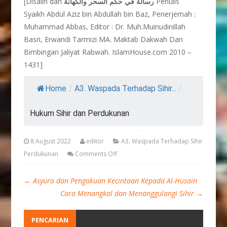
[Disalin dari
رسالة في حكم السحر والكهانة
Penulis
Syaikh Abdul Aziz bin Abdullah bin Baz, Penerjemah :
Muhammad Abbas, Editor : Dr. Muh.Muinudinillah
Basri, Erwandi Tarmizi MA. Maktab Dakwah Dan
Bimbingan Jaliyat Rabwah. IslamHouse.com 2010 –
1431]
Home
/
A3. Waspada Terhadap Sihir...
/
Hukum Sihir dan Perdukunan
8 August 2022
editor
A3. Waspada Terhadap Sihir
Perdukunan
Comments Off
←
Asyuro dan Pengakuan Kecintaan Kepada Al-Husain
Cara Menangkal dan Menanggulangi Sihir
→
PENCARIAN