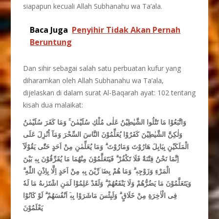
siapapun kecuali Allah Subhanahu wa Ta’ala.
Baca Juga
Penyihir Tidak Akan Pernah
Beruntung
Dan sihir sebagai salah satu perbuatan kufur yang
diharamkan oleh Allah Subhanahu wa Ta’ala,
dijelaskan di dalam surat Al-Baqarah ayat: 102 tentang
kisah dua malaikat:
وَاتَّبَعُوْا مَا تَتْلُوا الشَّيٰطِيْنُ عَلٰى مُلْكِ سُلَيْمٰنَ ۚ وَمَا كَفَرَ سُلَيْمٰنُ
وَلٰكِنَّ الشَّيٰطِيْنَ كَفَرُوْا يُعَلِّمُوْنَ النَّاسَ السِّحْرَ وَمَآ اُنْزِلَ عَلَى
الْمَلَكَيْنِ بِبَابِلَ هَارُوْتَ وَمَارُوْتَ ۗ وَمَا يُعَلِّمٰنِ مِنْ اَحَدٍ حَتّٰى يَقُوْلَآ
اِنَّمَا نَحْنُ فِتْنَةٌ فَلَا تَكْفُرْ ۗ فَيَتَعَلَّمُوْنَ مِنْهُمَا مَا يُفَرِّقُوْنَ بِهٖ بَيْنَ
الْمَرْءِ وَزَوْجِهٖ ۗ وَمَا هُمْ بِضَاۤرِّيْنَ بِهٖ مِنْ اَحَدٍ اِلَّا بِاِذْنِ اللّٰهِ ۗ
وَيَتَعَلَّمُوْنَ مَا يَضُرُّهُمْ وَلَا يَنْفَعُهُمْ ۗ وَلَقَدْ عَلِمُوْا لَمَنِ اشْتَرٰىهُ مَا لَهٗ
فِى الْاٰخِرَةِ مِنْ خَلَاقٍ ۗ وَلَبِئْسَ مَاشَرَوْا بِهٖٓ اَنْفُسَهُمْ ۗ لَوْ كَانُوْا
يَعْلَمُوْنَ