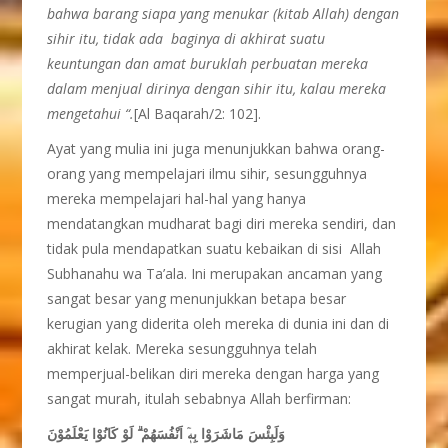
bahwa barang siapa yang menukar (kitab Allah) dengan
sihir itu, tidak ada baginya di akhirat suatu
keuntungan dan amat buruklah perbuatan mereka
dalam menjual dirinya dengan sihir itu, kalau mereka
mengetahui “.
[Al Baqarah/2: 102].
Ayat yang mulia ini juga menunjukkan bahwa orang-
orang yang mempelajari ilmu sihir, sesungguhnya
mereka mempelajari hal-hal yang hanya
mendatangkan mudharat bagi diri mereka sendiri, dan
tidak pula mendapatkan suatu kebaikan di sisi Allah
Subhanahu wa Ta’ala. Ini merupakan ancaman yang
sangat besar yang menunjukkan betapa besar
kerugian yang diderita oleh mereka di dunia ini dan di
akhirat kelak. Mereka sesungguhnya telah
memperjual-belikan diri mereka dengan harga yang
sangat murah, itulah sebabnya Allah berfirman:
وَلَبِئْسَ مَاشَرَوْا بِهٖٓ اَنْفُسَهُمْ ۗ لَوْ كَانُوْا يَعْلَمُوْنَ