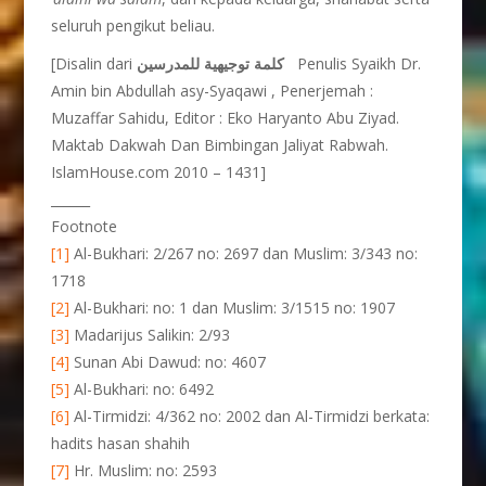
seluruh pengikut beliau.
[Disalin dari
كلمة توجيهية للمدرسين
Penulis Syaikh Dr.
Amin bin Abdullah asy-Syaqawi , Penerjemah :
Muzaffar Sahidu, Editor : Eko Haryanto Abu Ziyad.
Maktab Dakwah Dan Bimbingan Jaliyat Rabwah.
IslamHouse.com 2010 – 1431]
______
Footnote
[1]
Al-Bukhari: 2/267 no: 2697 dan Muslim: 3/343 no:
1718
[2]
Al-Bukhari: no: 1 dan Muslim: 3/1515 no: 1907
[3]
Madarijus Salikin: 2/93
[4]
Sunan Abi Dawud: no: 4607
[5]
Al-Bukhari: no: 6492
[6]
Al-Tirmidzi: 4/362 no: 2002 dan Al-Tirmidzi berkata:
hadits hasan shahih
[7]
Hr. Muslim: no: 2593