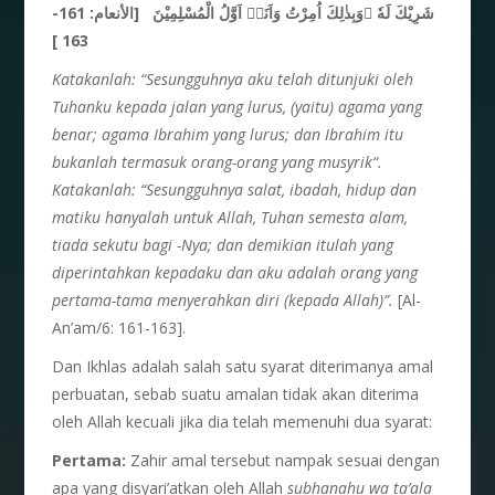
شَرِيْكَ لَهٗ ۚوَبِذٰلِكَ اُمِرْتُ وَاَنَا۠ اَوَّلُ الْمُسْلِمِيْنَ
[الأنعام: 161-
163 ]
Katakanlah: “Sesungguhnya aku telah ditunjuki oleh
Tuhanku
kepada jalan yang lurus, (yaitu) agama yang
benar; agama
Ibrahim yang lurus; dan Ibrahim itu
bukanlah termasuk
orang-orang yang musyrik
“.
Katakanlah: “Sesungguhnya salat, ibadah, hidup dan
matiku hanyalah untuk Allah, Tuhan semesta alam,
tiada sekutu bagi -Nya; dan demikian itulah yang
diperintahkan kepadaku dan aku adalah orang yang
pertama-tama menyerahkan diri (kepada Allah)”.
[Al-
An’am/6: 161-163].
Dan Ikhlas adalah salah satu syarat diterimanya amal
perbuatan, sebab suatu amalan tidak akan diterima
oleh Allah kecuali jika dia telah memenuhi dua syarat:
Pertama:
Zahir amal tersebut nampak sesuai dengan
apa yang disyari’atkan oleh Allah
subhanahu wa ta’ala