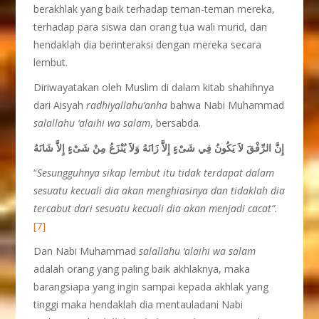
berakhlak yang baik terhadap teman-teman mereka,
terhadap para siswa dan orang tua wali murid, dan
hendaklah dia berinteraksi dengan mereka secara
lembut.
Diriwayatakan oleh Muslim di dalam kitab shahihnya
dari Aisyah
radhiyallahu’anha
bahwa Nabi Muhammad
salallahu ‘alaihi wa salam
, bersabda.
إِنَّ الرِّفْقَ لاَ يَكُونُ فِي شَىْءٍ إِلاَّ زَانَهُ وَلاَ يُنْزَعُ مِنْ شَىْءٍ إِلاَّ شَانَهُ
“
Sesungguhnya sikap lembut itu tidak terdapat dalam
sesuatu kecuali dia akan menghiasinya dan tidaklah dia
tercabut dari sesuatu kecuali dia akan menjadi cacat”.
[7]
Dan Nabi Muhammad
salallahu ‘alaihi wa salam
adalah orang yang paling baik akhlaknya, maka
barangsiapa yang ingin sampai kepada akhlak yang
tinggi maka hendaklah dia mentauladani Nabi