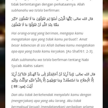
tidak bertentangan dengan perkataannya. Allah
subhanahu wa ta’ala
berfirman:
قال الله تعالى:
يٰٓاَيُّهَا الَّذِيْنَ اٰمَنُوْا لِمَ تَقُوْلُوْنَ مَا لَا تَفْعَلُوْنَ ٢كَبُرَ
مَقْتًا عِنْدَ اللّٰهِ اَنْ تَقُوْلُوْا مَا لَا تَفْعَلُوْنَ
Hai orang-orang yang beriman, mengapa kamu
mengatakan apa yang
tidak kamu perbuat?. Amat
besar kebencian di sisi Allah bahwa kamu mengatakan
apa-apa yang tiada kamu kerjakan.
[As-Shaf/61: 2-3].
Allah
subhanahu wa ta’ala
berfirman tentang Nabi
Syu’aib Alaihis salam:
قال الله تعالى:
وَّمَآ اُرِيْدُ اَنْ اُخَالِفَكُمْ اِلٰى مَآ اَنْهٰىكُمْ عَنْهُ ۗاِنْ اُرِيْدُ
اِلَّا الْاِصْلَاحَ مَا اسْتَطَعْتُۗ وَمَا تَوْفِيْقِيْٓ اِلَّا بِاللّٰهِ ۗعَلَيْهِ تَوَكَّلْتُ وَاِلَيْهِ
اُنِيْبُ
[هود: 88 ]
Dan aku tidak berkehendak menyalahi kamu
dengan
(mengerjakan) apa yang aku larang. Aku tidak
bermaksud
kecuali (mendatangkan) perbaikan selama