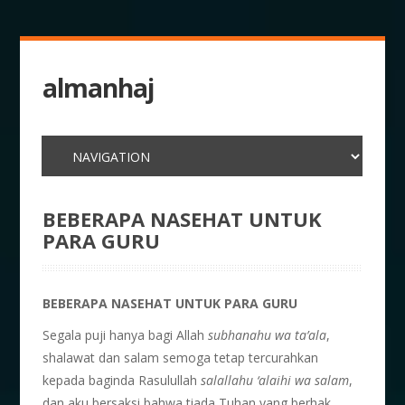
almanhaj
BEBERAPA NASEHAT UNTUK
PARA GURU
BEBERAPA NASEHAT UNTUK PARA GURU
Segala puji hanya bagi Allah
subhanahu wa ta’ala
,
shalawat dan salam semoga tetap tercurahkan
kepada baginda Rasulullah
salallahu ‘alaihi wa salam
,
dan aku bersaksi bahwa tiada Tuhan yang berhak