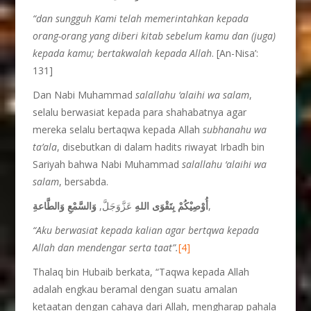
“dan sungguh Kami telah memerintahkan kepada
orang-orang yang
diberi kitab sebelum kamu dan (juga)
kepada kamu; bertakwalah
kepada Allah
. [An-Nisa’:
131]
Dan Nabi Muhammad
salallahu ‘alaihi wa salam
,
selalu berwasiat kepada para shahabatnya agar
mereka selalu bertaqwa kepada Allah
subhanahu wa
ta’ala
, disebutkan di dalam hadits riwayat Irbadh bin
Sariyah bahwa Nabi Muhammad
salallahu ‘alaihi wa
salam
, bersabda.
وَالسَّمْعِ وَالطَّاعةِ
عَزَّوَجَلَّ,
أُوْصِيْكُمْ بِتَقْوَى اللهِ
,
“Aku berwasiat kepada kalian agar bertqwa kepada
Allah dan mendengar serta taat”.
[4]
Thalaq bin Hubaib berkata, “Taqwa kepada Allah
adalah engkau beramal dengan suatu amalan
ketaatan dengan cahaya dari Allah, mengharap pahala