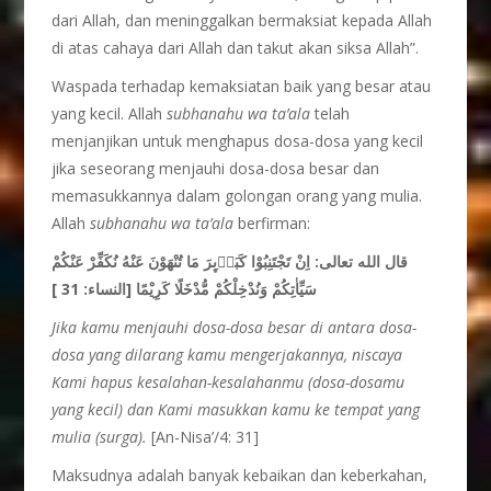
dari Allah, dan meninggalkan bermaksiat kepada Allah
di atas cahaya dari Allah dan takut akan siksa Allah”.
Waspada terhadap kemaksiatan baik yang besar atau
yang kecil. Allah
subhanahu wa ta’ala
telah
menjanjikan untuk menghapus dosa-dosa yang kecil
jika seseorang menjauhi dosa-dosa besar dan
memasukkannya dalam golongan orang yang mulia.
Allah
subhanahu wa ta’ala
berfirman:
قال الله تعالى: اِنْ تَجْتَنِبُوْا كَبَاۤىِٕرَ مَا تُنْهَوْنَ عَنْهُ نُكَفِّرْ عَنْكُمْ
سَيِّاٰتِكُمْ وَنُدْخِلْكُمْ مُّدْخَلًا كَرِيْمًا
[النساء: 31 ]
Jika kamu menjauhi dosa-dosa besar di antara dosa-
dosa yang
dilarang kamu mengerjakannya, niscaya
Kami hapus
kesalahan-kesalahanmu (dosa-dosamu
yang kecil) dan Kami
masukkan kamu ke tempat yang
mulia (surga).
[An-Nisa’/4: 31]
Maksudnya adalah banyak kebaikan dan keberkahan,