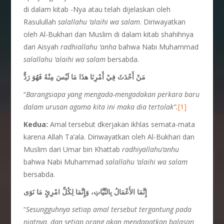
di dalam kitab -Nya atau telah dijelaskan oleh
Rasulullah
salallahu ‘alaihi wa salam
. Diriwayatkan
oleh Al-Bukhari dan Muslim di dalam kitab shahihnya
dari Aisyah
radhiallahu ‘anha
bahwa Nabi Muhammad
salallahu ‘alaihi wa salam
bersabda.
مَنْ أَحْدَثَ فِيْ أَمْرِنَا هذَا مَا لَيْسَ مِنْهُ فَهُوَ رَدٌّ
“
Barangsiapa yang mengada-mengadakan perkara baru
dalam urusan agama kita ini maka dia tertolak”.
[1]
Kedua:
Amal tersebut dkerjakan ikhlas semata-mata
karena Allah Ta’ala. Diriwayatkan oleh Al-Bukhari dan
Muslim dari Umar bin Khattab
radhiyallahu’anhu
bahwa Nabi Muhammad
salallahu ‘alaihi wa salam
bersabda.
إِنَّمَا الأَعْمَالُ بِالنِّيَّاتِ، وَإِنَّمَا لِكُلِّ امْرِئٍ مَا نَوَى
“
Sesungguhnya setiap amal tersebut tergantung pada
niatnya, dan setiap orang akan mendapatkan balasan