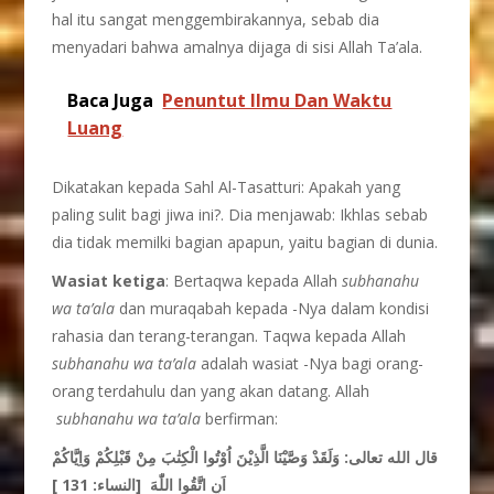
hal itu sangat menggembirakannya, sebab dia
menyadari bahwa amalnya dijaga di sisi Allah Ta’ala.
Baca Juga
Penuntut Ilmu Dan Waktu
Luang
Dikatakan kepada Sahl Al-Tasatturi: Apakah yang
paling sulit bagi jiwa ini?. Dia menjawab: Ikhlas sebab
dia tidak memilki bagian apapun, yaitu bagian di dunia.
Wasiat
ketiga
: Bertaqwa kepada Allah
subhanahu
wa ta’ala
dan muraqabah kepada -Nya dalam kondisi
rahasia dan terang-terangan. Taqwa kepada Allah
subhanahu wa ta’ala
adalah wasiat -Nya bagi orang-
orang terdahulu dan yang akan datang. Allah
subhanahu wa ta’ala
berfirman:
قال الله تعالى: وَلَقَدْ وَصَّيْنَا الَّذِيْنَ اُوْتُوا الْكِتٰبَ مِنْ قَبْلِكُمْ وَاِيَّاكُمْ
اَنِ اتَّقُوا اللّٰهَ
[النساء: 131 ]