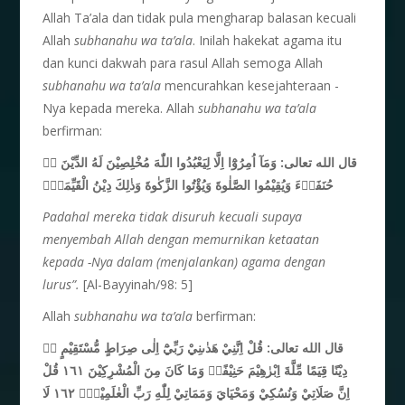
Allah Ta’ala dan tidak pula mengharap balasan kecuali
Allah
subhanahu wa ta’ala
. Inilah hakekat agama itu
dan kunci dakwah para rasul Allah semoga Allah
subhanahu wa ta’ala
mencurahkan kesejahteraan -
Nya kepada mereka. Allah
subhanahu wa ta’ala
berfirman:
قال الله تعالى:
وَمَآ اُمِرُوْٓا اِلَّا لِيَعْبُدُوا اللّٰهَ مُخْلِصِيْنَ لَهُ الدِّيْنَ ەۙ
حُنَفَاۤءَ وَيُقِيْمُوا الصَّلٰوةَ وَيُؤْتُوا الزَّكٰوةَ وَذٰلِكَ دِيْنُ الْقَيِّمَةِۗ
Padahal mereka tidak disuruh kecuali supaya
menyembah Allah
dengan memurnikan ketaatan
kepada -Nya dalam (menjalankan)
agama dengan
lurus
”.
[Al-Bayyinah/98: 5]
Allah
subhanahu wa ta’ala
berfirman:
قال الله تعالى: قُلْ اِنَّنِيْ هَدٰىنِيْ رَبِّيْٓ اِلٰى صِرَاطٍ مُّسْتَقِيْمٍ ەۚ
دِيْنًا قِيَمًا مِّلَّةَ اِبْرٰهِيْمَ حَنِيْفًاۚ وَمَا كَانَ مِنَ الْمُشْرِكِيْنَ ١٦١ قُلْ
اِنَّ صَلَاتِيْ وَنُسُكِيْ وَمَحْيَايَ وَمَمَاتِيْ لِلّٰهِ رَبِّ الْعٰلَمِيْنَۙ ١٦٢ لَا