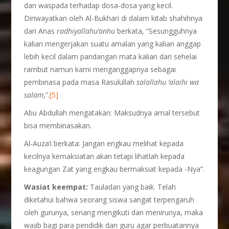
dan waspada terhadap dosa-dosa yang kecil.
Diriwayatkan oleh Al-Bukhari di dalam kitab shahihnya
dari Anas
radhiyallahu’anhu
berkata, “Sesungguhnya
kalian mengerjakan suatu amalan yang kalian anggap
lebih kecil dalam pandangan mata kalian dari sehelai
rambut namun kami menganggapnya sebagai
pembinasa pada masa Rasulullah
salallahu ‘alaihi wa
salam
,”.
[5]
Abu Abdullah mengatakan: Maksudnya amal tersebut
bisa membinasakan.
Al-Auza’i berkata: Jangan engkau melihat kepada
kecilnya kemaksiatan akan tetapi lihatlah kepada
keagungan Zat yang engkau bermaksiat kepada -Nya”.
Wasiat ke
empat
:
Tauladan yang baik. Telah
diketahui bahwa seorang siswa sangat terpengaruh
oleh gurunya, senang mengikuti dan menirunya, maka
wajib bagi para pendidik dan guru agar perbuatannya