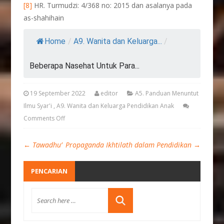
[8]
HR. Turmudzi: 4/368 no: 2015 dan asalanya pada
as-shahihain
Home
/
A9. Wanita dan Keluarga...
/
Beberapa Nasehat Untuk Para...
19 September 2022
editor
A5. Panduan Menuntut
Ilmu Syar'i
,
A9. Wanita dan Keluarga Pendidikan Anak
Comments Off
←
Tawadhu’
Propaganda Ikhtilath dalam Pendidikan
→
PENCARIAN