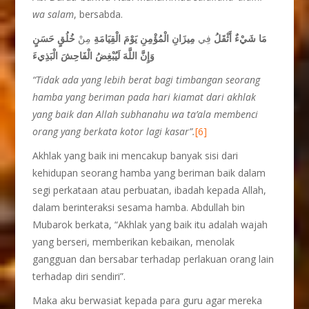
wa salam
, bersabda.
مَا شَيْءٌ أَثْقَلُ
فِي
مِيزَانِ الْمُؤْمِنِ يَوْمَ الْقِيَامَةِ
مِنْ
خُلُقٍ حَسَنٍ
وَإِنَّ اللَّهَ لَيُبْغِضُ الْفَاحِشَ الْبَذِيءَ
“Tidak ada yang lebih berat bagi timbangan seorang
hamba yang beriman pada hari kiamat dari akhlak
yang baik dan Allah subhanahu wa ta’ala membenci
orang yang berkata kotor lagi kasar”.
[6]
Akhlak yang baik ini mencakup banyak sisi dari
kehidupan seorang hamba yang beriman baik dalam
segi perkataan atau perbuatan, ibadah kepada Allah,
dalam berinteraksi sesama hamba. Abdullah bin
Mubarok berkata, “Akhlak yang baik itu adalah wajah
yang berseri, memberikan kebaikan, menolak
gangguan dan bersabar terhadap perlakuan orang lain
terhadap diri sendiri”.
Maka aku berwasiat kepada para guru agar mereka