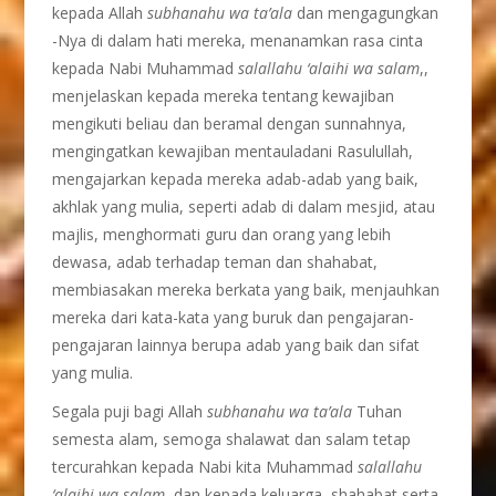
kepada Allah
subhanahu wa ta’ala
dan mengagungkan
-Nya di dalam hati mereka, menanamkan rasa cinta
kepada Nabi Muhammad
salallahu ‘alaihi wa salam
,,
menjelaskan kepada mereka tentang kewajiban
mengikuti beliau dan beramal dengan sunnahnya,
mengingatkan kewajiban mentauladani Rasulullah,
mengajarkan kepada mereka adab-adab yang baik,
akhlak yang mulia, seperti adab di dalam mesjid, atau
majlis, menghormati guru dan orang yang lebih
dewasa, adab terhadap teman dan shahabat,
membiasakan mereka berkata yang baik, menjauhkan
mereka dari kata-kata yang buruk dan pengajaran-
pengajaran lainnya berupa adab yang baik dan sifat
yang mulia.
Segala puji bagi Allah
subhanahu wa ta’ala
Tuhan
semesta alam, semoga shalawat dan salam tetap
tercurahkan kepada Nabi kita Muhammad
salallahu
‘alaihi wa salam
, dan kepada keluarga, shahabat serta