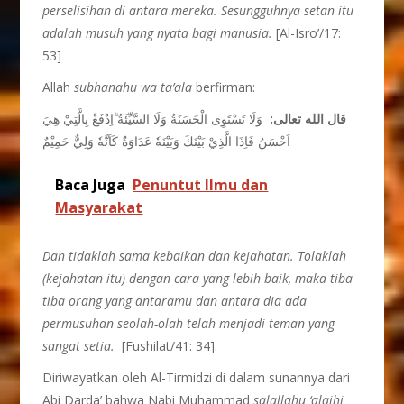
perselisihan di antara mereka
.
Sesungguhnya setan itu
adalah musuh yang nyata bagi manusia
.
[Al-Isro’/17:
53]
Allah
subhanahu wa ta’ala
berfirman:
قال الله تعالى:
وَلَا تَسْتَوِى الْحَسَنَةُ وَلَا السَّيِّئَةُ ۗاِدْفَعْ بِالَّتِيْ هِيَ
اَحْسَنُ فَاِذَا الَّذِيْ بَيْنَكَ وَبَيْنَهٗ عَدَاوَةٌ كَاَنَّهٗ وَلِيٌّ حَمِيْمٌ
Baca Juga
Penuntut Ilmu dan
Masyarakat
Dan tidaklah sama kebaikan dan kejahatan. Tolaklah
(kejahatan
itu) dengan cara yang lebih baik, maka tiba-
tiba orang yang
antaramu dan antara dia ada
permusuhan seolah-olah telah
menjadi teman yang
sangat setia
.
[Fushilat/41: 34].
Diriwayatkan oleh Al-Tirmidzi di dalam sunannya dari
Abi Darda’ bahwa Nabi Muhammad
salallahu ‘alaihi