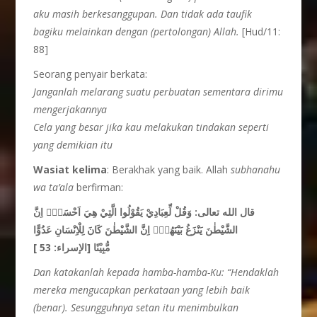
aku masih
berkesanggupan. Dan tidak ada taufik
bagiku melainkan dengan
(pertolongan) Allah.
[Hud/11:
88]
Seorang penyair berkata:
Janganlah melarang suatu perb
ua
tan
sementara dirimu
menger
j
akannya
Cela yang besar jika kau melakukan tindakan seperti
yang demikian itu
Wasiat ke
lima
: Berakhak yang baik. Allah
subhanahu
wa ta’ala
berfirman:
قال الله تعالى:
وَقُلْ لِّعِبَادِيْ يَقُوْلُوا الَّتِيْ هِيَ اَحْسَنُۗ اِنَّ
الشَّيْطٰنَ يَنْزَغُ بَيْنَهُمْۗ اِنَّ الشَّيْطٰنَ كَانَ لِلْاِنْسَانِ عَدُوًّا
مُّبِيْنًا
[الإسراء: 53 ]
Dan katakanlah kepada hamba-hamba-Ku: “Hendaklah
mereka mengucapkan perkataan yang lebih baik
(benar). Sesungguhnya
setan itu menimbulkan