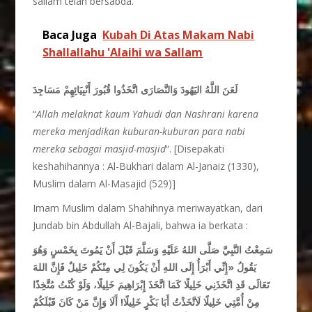
sallam telah bersabda.
Baca Juga
Kubah Di Atas Makam Nabi
Shallallahu 'Alaihi wa Sallam
لَعَنَ اللَّهُ اليَهُودَ وَالنَّصَارَى اتَّخَذُوا قُبُورَ أَنْبِيَائِهِمْ مَسَاجِدَ
“
Allah melaknat kaum Yahudi dan Nashrani karena
mereka menjadikan kuburan-kuburan para nabi
mereka sebagai masjid-masjid
“. [Disepakati
keshahihannya : Al-Bukhari dalam Al-Janaiz (1330),
Muslim dalam Al-Masajid (529)]
Imam Muslim dalam Shahihnya meriwayatkan, dari
Jundab bin Abdullah Al-Bajali, bahwa ia berkata :
سَمِعْتُ النَّبِيَّ صَلَّى اللهُ عَلَيْهِ وَسَلَّمَ قَبْلَ أَنْ يَمُوتَ بِخَمْسٍ وَهُوَ
يَقُولُ
«إِنِّي أَبْرَأُ إِلَى اللهِ أَنْ يَكُونَ لِي مِنْكُمْ خَلِيلٌ فَإِنَّ اللهَ
تَعَالَى قَدِ اتَّخَذَنِي خَلِيلًا كَمَا اتَّخَذَ إِبْرَاهِيمَ خَلِيلًا، وَلَوْ كُنْتُ مُتَّخِذًا
مِنْ أُمَّتِي خَلِيلًا لَاتَّخَذْتُ أَبَا بَكْرٍ خَلِيلًا! أَلَا وَإِنَّ مَنْ كَانَ قَبْلَكُمْ