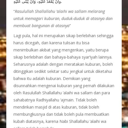
وأنْ يُقْعَدَ عَلَيْهِ، وَأنْ يُبْنَى عَلَيْهِ.
“
Rasulullah Shallallahu ‘alaihi wa sallam melarang
untuk memagari kuburan, duduk-duduk di atasnya dan
membuat bangunan di atasnya
”
Lagi pula, hal ini merupakan sikap berlebihan sehingga
harus dicegah, dan karena tulisan itu bisa
menimbulkan akibat yang mengerikan, yaitu berupa
sikap berlebihan dan bahaya-bahaya syar’iyah lainnya.
Seharusnya adalah dengan meratakan kuburan, boleh
ditinggikan sedikit sekitar satu jengkal untuk diketahui
bahwa itu adalah kuburan. Demikian yang
disunnahkan mengenai kuburan yang pernah dilakukan
oleh Rasulullah Shallallahu ‘alaihi wa sallam dan para
sahabatnya Radhiyallahu ‘ajmain. Tidak boleh
mendirikan masjid di atas kuburan, tidak boleh
membungkusnya dan tidak boleh pula membuatkan
kubah diatasnya, karena Nabi Shallallahu ‘alaihi wa