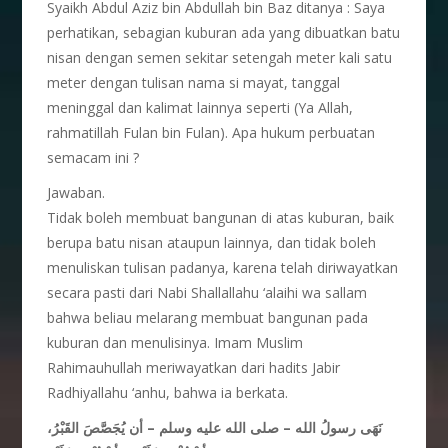
Syaikh Abdul Aziz bin Abdullah bin Baz ditanya : Saya
perhatikan, sebagian kuburan ada yang dibuatkan batu
nisan dengan semen sekitar setengah meter kali satu
meter dengan tulisan nama si mayat, tanggal
meninggal dan kalimat lainnya seperti (Ya Allah,
rahmatillah Fulan bin Fulan). Apa hukum perbuatan
semacam ini ?
Jawaban.
Tidak boleh membuat bangunan di atas kuburan, baik
berupa batu nisan ataupun lainnya, dan tidak boleh
menuliskan tulisan padanya, karena telah diriwayatkan
secara pasti dari Nabi Shallallahu ‘alaihi wa sallam
bahwa beliau melarang membuat bangunan pada
kuburan dan menulisinya. Imam Muslim
Rahimauhullah meriwayatkan dari hadits Jabir
Radhiyallahu ‘anhu, bahwa ia berkata.
نَهَى رسولُ الله – صلى الله عليه وسلم – أن يُجَصَّصَ القَبْرُ،