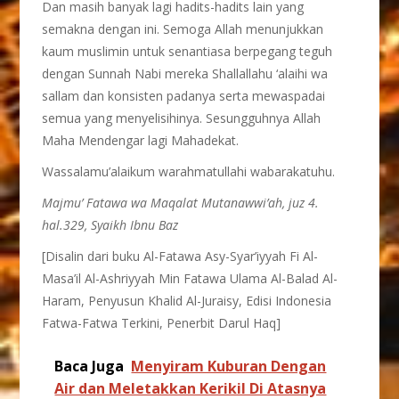
Dan masih banyak lagi hadits-hadits lain yang
semakna dengan ini. Semoga Allah menunjukkan
kaum muslimin untuk senantiasa berpegang teguh
dengan Sunnah Nabi mereka Shallallahu ‘alaihi wa
sallam dan konsisten padanya serta mewaspadai
semua yang menyelisihinya. Sesungguhnya Allah
Maha Mendengar lagi Mahadekat.
Wassalamu’alaikum warahmatullahi wabarakatuhu.
Majmu’ Fatawa wa Maqalat Mutanawwi’ah, juz 4.
hal.329, Syaikh Ibnu Baz
[Disalin dari buku Al-Fatawa Asy-Syar’iyyah Fi Al-
Masa’il Al-Ashriyyah Min Fatawa Ulama Al-Balad Al-
Haram, Penyusun Khalid Al-Juraisy, Edisi Indonesia
Fatwa-Fatwa Terkini, Penerbit Darul Haq]
Baca Juga
Menyiram Kuburan Dengan
Air dan Meletakkan Kerikil Di Atasnya