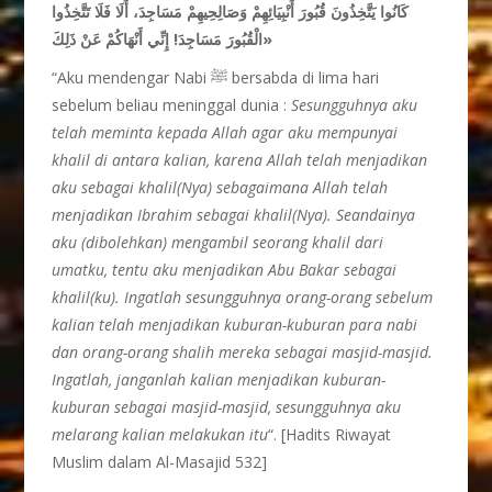
كَانُوا يَتَّخِذُونَ قُبُورَ أَنْبِيَائِهِمْ وَصَالِحِيهِمْ مَسَاجِدَ، أَلَا فَلَا تَتَّخِذُوا
الْقُبُورَ مَسَاجِدَ! إِنِّي أَنْهَاكُمْ عَنْ ذَلِكَ»
“Aku mendengar Nabi ﷺ bersabda di lima hari
sebelum beliau meninggal dunia :
Sesungguhnya aku
telah meminta kepada Allah agar aku mempunyai
khalil di antara kalian, karena Allah telah menjadikan
aku sebagai khalil(Nya) sebagaimana Allah telah
menjadikan Ibrahim sebagai khalil(Nya). Seandainya
aku (dibolehkan) mengambil seorang khalil dari
umatku, tentu aku menjadikan Abu Bakar sebagai
khalil(ku). Ingatlah sesungguhnya orang-orang sebelum
kalian telah menjadikan kuburan-kuburan para nabi
dan orang-orang shalih mereka sebagai masjid-masjid.
Ingatlah, janganlah kalian menjadikan kuburan-
kuburan sebagai masjid-masjid, sesungguhnya aku
melarang kalian melakukan itu
“. [Hadits Riwayat
Muslim dalam Al-Masajid 532]