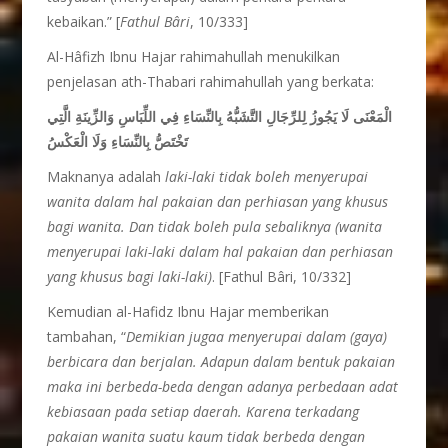
kebaikan.” [
Fathul B
â
ri
, 10/333]
Al-Hâfizh Ibnu Hajar rahimahullah menukilkan
penjelasan ath-Thabari rahimahullah yang berkata:
الْمَعْنَى لَا يَجُوزُ لِلرِّجَالِ التَّشَبُّهُ بِالنِّسَاءِ فِي اللِّبَاسِ وَالزِّينَةِ الَّتِي
تَخْتَصُّ بِالنِّسَاءِ وَلَا الْعَكْسُ
Maknanya adalah
laki-laki tidak boleh menyerupai
wanita dalam hal pakaian dan perhiasan yang khusus
bagi wanita. Dan tidak boleh pula sebaliknya (wanita
menyerupai laki-laki dalam hal pakaian dan perhiasan
yang khusus bagi laki-laki)
. [Fathul Bâri, 10/332]
Kemudian al-Hafidz Ibnu Hajar memberikan
tambahan, “
Demikian jugaa menyerupai dalam (gaya)
berbicara dan berjalan. Adapun dalam bentuk pakaian
maka ini berbeda-beda dengan adanya perbedaan adat
kebiasaan pada setiap daerah. Karena terkadang
pakaian wanita suatu kaum tidak berbeda dengan