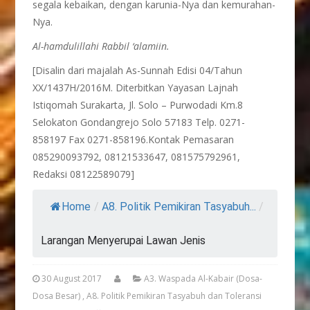
segala kebaikan, dengan karunia-Nya dan kemurahan-
Nya.
Al-hamdulillahi Rabbil ‘alamiin.
[Disalin dari majalah As-Sunnah Edisi 04/Tahun
XX/1437H/2016M. Diterbitkan Yayasan Lajnah
Istiqomah Surakarta, Jl. Solo – Purwodadi Km.8
Selokaton Gondangrejo Solo 57183 Telp. 0271-
858197 Fax 0271-858196.Kontak Pemasaran
085290093792, 08121533647, 081575792961,
Redaksi 08122589079]
Home
/
A8. Politik Pemikiran Tasyabuh...
/
Larangan Menyerupai Lawan Jenis
30 August 2017
A3. Waspada Al-Kabair (Dosa-
Dosa Besar)
,
A8. Politik Pemikiran Tasyabuh dan Toleransi