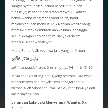
sangat nyata, baik di dalam bentuk tubuh dan
fungsinya, keadaan dan sifat-sifatnya. Bukankah
hanya wanita yang mengalami haidh, hamil,
melahirkan, dan menyusui? Bukankah wanita yang
memiliki sifat kelembutan dan keibuan, sehingga
sesuai dengan perkerjaan mulianya di dalam
mengurusi anak-anaknya?
Maha Benar Allâh Azza wa Jalla yang berfirman:
وَلَيْسَ الذَّكَرُ كَالْأُنْثَىٰ
Laki-laki tidaklah seperti perempuan
. [Ali Imrân/3: 36]
Maka sebagai orang-orang yang beriman, kita wajib
menerimanya dan meyakininya sebagai bentuk
hikmah Allâh Subhanahu wa Ta’ala , keadilan-Nya dan
kasih sayang-Nya.
Larangan Laki-Laki Menyerupai Wanita, Dan