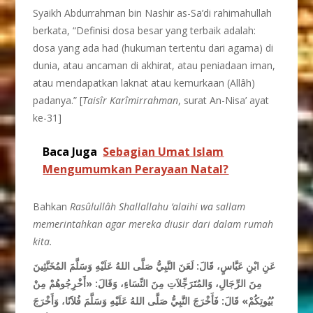
Syaikh Abdurrahman bin Nashir as-Sa’di rahimahullah
berkata, “Definisi dosa besar yang terbaik adalah:
dosa yang ada had (hukuman tertentu dari agama) di
dunia, atau ancaman di akhirat, atau peniadaan iman,
atau mendapatkan laknat atau kemurkaan (Allâh)
padanya.” [
Tais
î
r Kar
î
mirrahman
, surat An-Nisa’ ayat
ke-31]
Baca Juga
Sebagian Umat Islam
Mengumumkan Perayaan Natal?
Bahkan
Rasûlullâh Shallallahu ‘alaihi wa sallam
memerintahkan agar mereka diusir dari dalam rumah
kita.
عَنِ ابْنِ عَبَّاسٍ، قَالَ: لَعَنَ النَّبِيُّ صَلَّى اللهُ عَلَيْهِ وَسَلَّمَ المُخَنَّثِينَ
مِنَ الرِّجَالِ، وَالمُتَرَجِّلاَتِ مِنَ النِّسَاءِ، وَقَالَ: «أَخْرِجُوهُمْ مِنْ
بُيُوتِكُمْ» قَالَ: فَأَخْرَجَ النَّبِيُّ صَلَّى اللهُ عَلَيْهِ وَسَلَّمَ فُلاَنًا، وَأَخْرَجَ