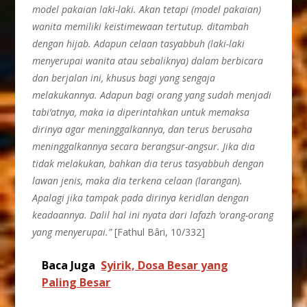
model pakaian laki-laki. Akan tetapi (model pakaian)
wanita memiliki keistimewaan tertutup. ditambah
dengan hijab. Adapun celaan
tasyabbuh
(laki-laki
menyerupai wanita atau sebaliknya) dalam berbicara
dan berjalan ini, khusus bagi yang sengaja
melakukannya. Adapun bagi orang yang sudah menjadi
tabi’atnya, maka ia diperintahkan untuk memaksa
dirinya agar meninggalkannya, dan terus berusaha
meninggalkannya secara berangsur-angsur. Jika dia
tidak melakukan, bahkan dia terus
tasyabbuh
dengan
lawan jenis, maka dia terkena celaan (larangan).
Apalagi jika tampak pada dirinya keridlan dengan
keadaannya. Dalil hal ini nyata dari lafazh ‘orang-orang
yang menyerupai.”
[Fathul Bâri, 10/332]
Baca Juga
Syirik, Dosa Besar yang
Paling Besar