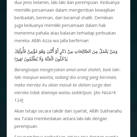
dua jenis kelamin, laki-laki dan perempuan. Keduanya
memiliki persamaan dalam mengemban kewajiban
beribadah, beriman, dan beramal shalih. Demikian
juga keduanya memiliki persamaan dalam hak
menerima pahala atau balasan terhadap perbuatan
mereka. Allâh Azza wa Jalla berfirman:
وَمَنْ يَعْمَلْ مِنَ الصَّالِحَاتِ مِنْ ذَكَرٍ أَوْ أُنْثَىٰ وَهُوَ مُؤْمِنٌ فَأُولَٰئِكَ
يَدْخُلُونَ الْجَنَّةَ وَلَا يُظْلَمُونَ نَقِيرًا
Barangsiapa mengerjakan amal-amal shaleh, baik laki-
laki maupun wanita, sedang dia orang yang beriman,
maka mereka itu akan masuk ke dalam surga dan
mereka tidak dianiaya walau sedikitpun.
[An-Nisa’/4:
124]
Akan tetapi secara takdir dan syari’at, Allâh Subhanahu
wa Ta’ala membedakan antara laki-laki dengan
perempuan.
Sesungguhnya perbedaan antara pria dengan wanita