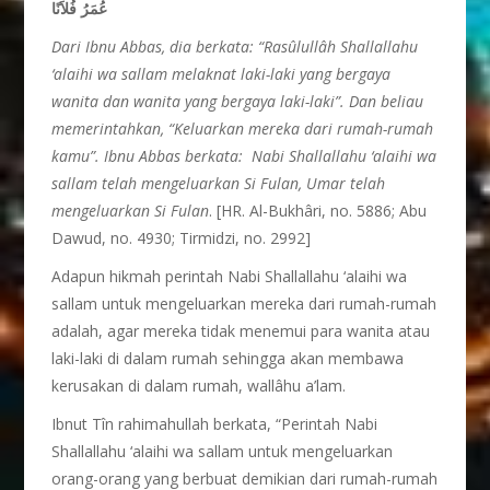
عُمَرُ فُلاَنًا
Dari Ibnu Abbas, dia berkata: “
Rasûlullâh Shallallahu
‘alaihi wa sallam melaknat laki-laki yang bergaya
wanita dan wanita yang bergaya laki-laki
”. Dan beliau
memerintahkan, “Keluarkan mereka dari rumah-rumah
kamu”. Ibnu Abbas berkata: Nabi Shallallahu ‘alaihi wa
sallam telah mengeluarkan Si Fulan, Umar telah
mengeluarkan Si Fulan
. [HR. Al-Bukhâri, no. 5886; Abu
Dawud, no. 4930; Tirmidzi, no. 2992]
Adapun hikmah perintah Nabi Shallallahu ‘alaihi wa
sallam untuk mengeluarkan mereka dari rumah-rumah
adalah, agar mereka tidak menemui para wanita atau
laki-laki di dalam rumah sehingga akan membawa
kerusakan di dalam rumah, wallâhu a’lam.
Ibnut Tîn rahimahullah berkata, “Perintah Nabi
Shallallahu ‘alaihi wa sallam untuk mengeluarkan
orang-orang yang berbuat demikian dari rumah-rumah