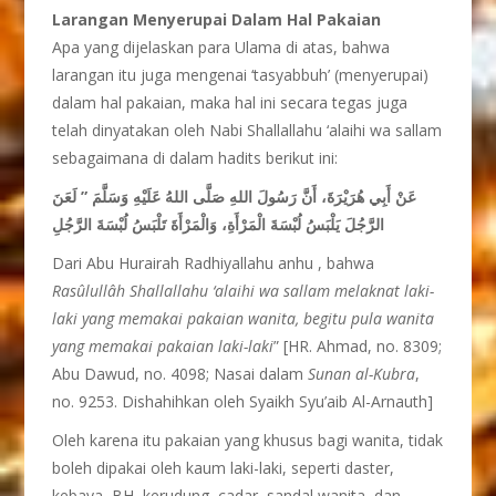
Larangan Menyerupai Dalam Hal Pakaian
Apa yang dijelaskan para Ulama di atas, bahwa
larangan itu juga mengenai ‘tasyabbuh’ (menyerupai)
dalam hal pakaian, maka hal ini secara tegas juga
telah dinyatakan oleh Nabi Shallallahu ‘alaihi wa sallam
sebagaimana di dalam hadits berikut ini:
عَنْ أَبِي هُرَيْرَةَ، أَنَّ رَسُولَ اللهِ صَلَّى اللهُ عَلَيْهِ وَسَلَّمَ ” لَعَنَ
الرَّجُلَ يَلْبَسُ لُبْسَةَ الْمَرْأَةِ، وَالْمَرْأَةَ تَلْبَسُ لُبْسَةَ الرَّجُلِ
Dari Abu Hurairah Radhiyallahu anhu , bahwa
Rasûlullâh Shallallahu ‘alaihi wa sallam melaknat laki-
laki yang memakai pakaian wanita, begitu pula wanita
yang memakai pakaian laki-laki
” [HR. Ahmad, no. 8309;
Abu Dawud, no. 4098; Nasai dalam
Sunan al-Kubra
,
no. 9253. Dishahihkan oleh Syaikh Syu’aib Al-Arnauth]
Oleh karena itu pakaian yang khusus bagi wanita, tidak
boleh dipakai oleh kaum laki-laki, seperti daster,
kebaya, BH, kerudung, cadar, sandal wanita, dan