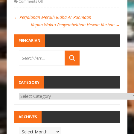
Comments Off
←
Perjalanan Meraih Ridha Ar-Rahmaan
Kapan Waktu Penyembelihan Hewan Kurban
→
PENCARIAN
CATEGORY
ARCHIVES