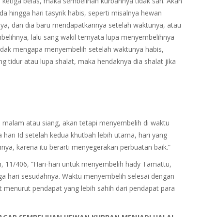
ketiga belas, maka sembelihan kurbannya tidak sah. Akan
nda hingga hari tasyrik habis, seperti misalnya hewan
nya, dan dia baru mendapatkannya setelah waktunya, atau
elihnya, lalu sang wakil ternyata lupa menyembelihnya
 tidak mengapa menyembelih setelah waktunya habis,
g tidur atau lupa shalat, maka hendaknya dia shalat jika
 malam atau siang, akan tetapi menyembelih di waktu
hari Id setelah kedua khutbah lebih utama, hari yang
nya, karena itu berarti menyegerakan perbuatan baik.”
 11/406, “Hari-hari untuk menyembelih hady Tamattu,
 tiga hari sesudahnya. Waktu menyembelih selesai dengan
 menurut pendapat yang lebih sahih dari pendapat para