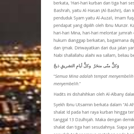
berkata, ‘Hari-hari kurban dan tiga har
Bashrah, yaitu Al-Hasan (Al-Bashri), da
penduduk Syam yaitu Al-Auza’i, Imam fuqah
pendapat yang dipilih oleh Ibnu Munzir. 
hari-hari Mina, hari-hari melontar jumrah
hukum dianggap berkaitan, bagaimana di
dan ijmak. Diriwayatkan dari dua jalan y
Nabi shallallahu alaihi wa sallam, beliau 
وَكلُّ منًى منحَرٌ وكلُّ أيامِ التشريقِ ذبحٌ
“
Semua Mina adalah tempat menyembelih (
menyembelih
.”
Hadits ini dishahihkan oleh Al-Albany dala
Syekh Ibnu Utsaimin berkata dalam “Al-A
shalat Id pada hari raya kurban hingga ter
tanggal 13 Dzulhijah. Maka dengan demiki
shalat dan tiga hari sesudahnya. Siapa y