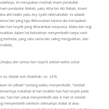
i sesudahnya. Ini merupakan mazhab imam penduduk
n Imam penduduk Mekah, yaitu Atha bin Abi Rabah, Imam
a ahli hadits yaitu Asy-Syafii rahimahullah. Ini adalah
Karena hari yang tiga dikhususkan karena dia merupakan
 dan hari tasyrik yang diharamkan berpuasa. Maka dari segi
pisahkan dalam hal kebolehan menyembelih tanpa nash
ang berbeda, yang satu sama lain saling menguatkan, dari
bersabda,
hadyu) dan semua hari tasyrik adalah waktu untuk
m As-Silsilah Ash-Shahihah, no. 2476.
hkam Al-Udhiah” tentang waktu menyembelih, “Setelah
benamnya matahari di hari terakhir hari-hari tasyrik pada
an, hari-hari untuk menyembelih ada 4; Hari Id setelah
ang menyembelih sebelum selesainya shalat Id atau