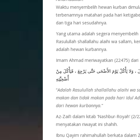
Waktu menyembelih hewan kurban dimulai 
terbenamnya matahari pada hari ketigabela
dan tiga hari sesudahnya.
Yang utama adalah segera menyembelih s
Rasulullah shallallahu alaihi wa sallam­­­­­
adalah hewan kurbannya.
Imam Ahmad meriwayatkan (22475) dari Bu
ُلَ ، وَلا يَأْكُلُ يَوْمَ الأَضْحَى حَتَّى يَرْجِعَ ، فَيَأْكُلَ مِنْ
أُضْحِيَّتِهِ
“
Adalah Rasulullah shallallahu alaihi wa s
makan dan tidak makan pada hari Idul Adha
dari hewan kurbannya.
”
Az-Zail’i dalam kitab ‘Nashbur-Royah’ (2
menyatakan riwayat ini shahih.
Ibnu Qayim rahimahullah berkata dalam Zad