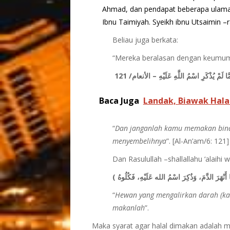
Ahmad, dan pendapat beberapa ulama sa
Ibnu Taimiyah. Syeikh ibnu Utsaimin –r
Beliau juga berkata:
“Mereka beralasan dengan keumuma
مَّا لَمْ يُذْكَرِ اسْمُ اللَّهِ عَلَيْهِ – الأنعام/ 121
Baca Juga
Landak, Biawak Hala
“
Dan janganlah kamu memakan binat
menyembelihnya
”. [Al-An’am/6: 121]
Dan Rasulullah –shallallahu ‘alaihi 
“
Hewan yang mengalirkan darah (ka
makanlah
”.
Maka syarat agar halal dimakan adalah