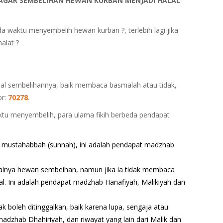
AGAR SEMBELIHAN HEWAN KURBAN MENJADI HALAL
waktu menyembelih hewan kurban ?, terlebih lagi jika
alat ?
lal sembelihannya, baik membaca basmalah atau tidak,
or:
70278
.
 menyembelih, para ulama fikih berbeda pendapat
ustahabbah (sunnah), ini adalah pendapat madzhab
alnya hewan sembeihan, namun jika ia tidak membaca
al. Ini adalah pendapat madzhab Hanafiyah, Malikiyah dan
k boleh ditinggalkan, baik karena lupa, sengaja atau
madzhab Dhahiriyah, dan riwayat yang lain dari Malik dan