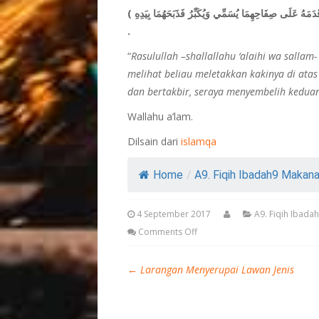
( ضَحَّى النَّبِيُّ صَلَّى اللَّهُ عَلَيْهِ وَسَلَّمَ بِكَبْشَيْنِ أَمْلَحَيْنِ فَرَأَيْتُهُ وَاضِعًا قَدَمَهُ عَلَى صِفَاحِهِمَا يُسَمِّي وَيُكَبِّرُ فَذَبَحَهُمَا بِيَدِهِ)
.
“
Rasulullah –shallallahu ‘alaihi wa salla
melihat beliau meletakkan kakinya di ata
dan bertakbir, seraya menyembelih kedua
Wallahu a’lam.
Dilsain dari
islamqa
Home
/
A9. Fiqih Ibadah9 Makanan
4 September 2017
A9. Fiqih Ibada
Comments Off
←
Larangan Menyerupai Lawan Jenis