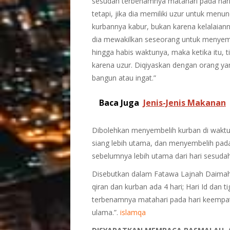
sesudah terbenamnya matahari pada hari 
tetapi, jika dia memiliki uzur untuk menu
kurbannya kabur, bukan karena kelalaian
dia mewakilkan seseorang untuk menyemb
hingga habis waktunya, maka ketika itu,
karena uzur. Diqiyaskan dengan orang yan
bangun atau ingat.”
Baca Juga
Jenis-Jenis Makanan
Dibolehkan menyembelih kurban di waktu
siang lebih utama, dan menyembelih pada 
sebelumnya lebih utama dari hari sesudah
Disebutkan dalam Fatawa Lajnah Daimah,
qiran dan kurban ada 4 hari; Hari Id dan
terbenamnya matahari pada hari keempat
ulama.”.
islamqa