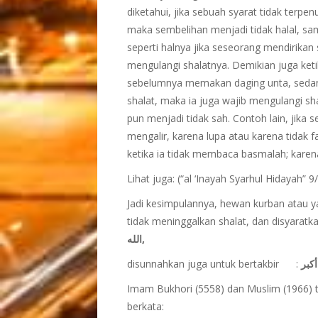
diketahui, jika sebuah syarat tidak terpen
maka sembelihan menjadi tidak halal, sam
seperti halnya jika seseorang mendirikan 
mengulangi shalatnya. Demikian juga ket
sebelumnya memakan daging unta, sedan
shalat, maka ia juga wajib mengulangi sha
pun menjadi tidak sah. Contoh lain, jik
mengalir, karena lupa atau karena tidak 
ketika ia tidak membaca basmalah; karena
Lihat juga: (“al ‘Inayah Syarhul Hidayah” 
Jadi kesimpulannya, hewan kurban atau ya
tidak meninggalkan shalat, dan disyar
الله,
disunnahkan juga untuk bertakbir :
أكبر
Imam Bukhori (5558) dan Muslim (1966) te
berkata: