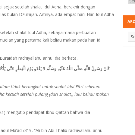
sejak setelah shalat Idul Adha, berakhir dengan
s bulan Dzulhijah. Artinya, ada empat hari. Hari Idul Adha
ARC
etelah shalat Idul Adha, sebagaimana perbuatan
­­, kemudian yang pertama kali beliau makan pada hari Id
raidah radhiyallahu anhu, dia berkata,
كَانَ رَسُولُ اللَّهِ صَلَّى اللَّهُ عَلَيْهِ وَسَلَّمَ لا يَغْدُو يَوْمَ الْفِطْرِ حَتَّى يَأْك
allam tidak berangkat untuk shalat Idul Fitri sebelum
 kecuali setelah pulang (dari shalat), lalu beliau makan
/221) mengutip pendapat Ibnu Qattan bahwa dia
ul Ma’ad /319, “Ali bin Abi Thalib radhiyallahu anhu