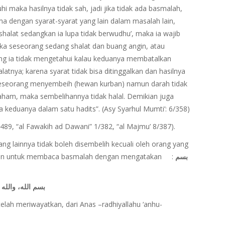
uhi maka hasilnya tidak sah, jadi jika tidak ada basmalah,
a dengan syarat-syarat yang lain dalam masalah lain,
shalat sedangkan ia lupa tidak berwudhu’, maka ia wajib
ika seseorang sedang shalat dan buang angin, atau
g ia tidak mengetahui kalau keduanya membatalkan
latnya; karena syarat tidak bisa ditinggalkan dan hasilnya
a seseorang menyembeih (hewan kurban) namun darah tidak
faham, maka sembelihannya tidak halal. Demikian juga
 keduanya dalam satu hadits”. (Asy Syarhul Mumti’: 6/358)
9/489, “al Fawakih ad Dawani” 1/382, “al Majmu’ 8/387).
ng lainnya tidak boleh disembelih kecuali oleh orang yang
atkan untuk membaca basmalah dengan mengatakan :
بسم
بسم الله، والله 
lah meriwayatkan, dari Anas –radhiyallahu ‘anhu-