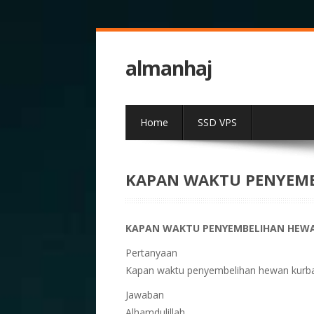
almanhaj
Home
SSD VPS
KAPAN WAKTU PENYEM
KAPAN WAKTU PENYEMBELIHAN HEW
Pertanyaan
Kapan waktu penyembelihan hewan kurb
Jawaban
Alhamdulillah.