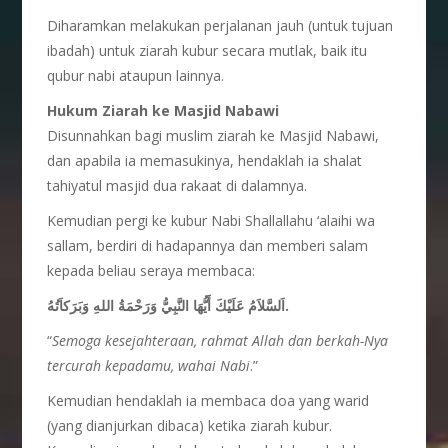
Diharamkan melakukan perjalanan jauh (untuk tujuan
ibadah) untuk ziarah kubur secara mutlak, baik itu
qubur nabi ataupun lainnya.
Hukum Ziarah ke Masjid Nabawi
Disunnahkan bagi muslim ziarah ke Masjid Nabawi,
dan apabila ia memasukinya, hendaklah ia shalat
tahiyatul masjid dua rakaat di dalamnya.
Kemudian pergi ke kubur Nabi Shallallahu ‘alaihi wa
sallam, berdiri di hadapannya dan memberi salam
kepada beliau seraya membaca:
اَلسَّلاَمُ عَلَيْكَ أَيُّهَا النَّبِيُّ وَرَحْمَةُ اللهِ وَبَرَكاَتُهُ.
“
Semoga kesejahteraan, rahmat Allah dan berkah-Nya
tercurah kepadamu, wahai Nabi
.”
Kemudian hendaklah ia membaca doa yang warid
(yang dianjurkan dibaca) ketika ziarah kubur.