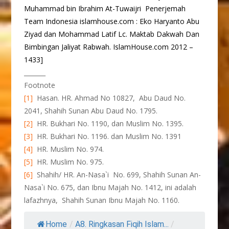
Muhammad bin Ibrahim At-Tuwaijri
Penerjemah
Team Indonesia islamhouse.com : Eko Haryanto Abu
Ziyad dan Mohammad Latif Lc. Maktab Dakwah Dan
Bimbingan Jaliyat Rabwah. IslamHouse.com 2012 –
1433]
_______
Footnote
[1]
Hasan. HR. Ahmad No 10827, Abu Daud No.
2041, Shahih Sunan Abu Daud No. 1795.
[2]
HR. Bukhari No. 1190, dan Muslim No. 1395.
[3]
HR. Bukhari No. 1196. dan Muslim No. 1391
[4]
HR. Muslim No. 974.
[5]
HR. Muslim No. 975.
[6]
Shahih/ HR. An-Nasa`i No. 699, Shahih Sunan An-
Nasa`i No. 675, dan Ibnu Majah No. 1412, ini adalah
lafazhnya, Shahih Sunan Ibnu Majah No. 1160.
Home
/
A8. Ringkasan Fiqih Islam...
/