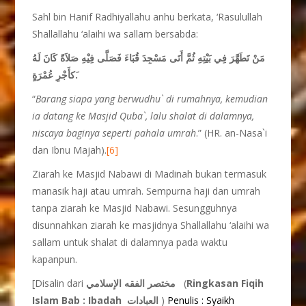
Sahl bin Hanif Radhiyallahu anhu berkata, ‘Rasulullah
Shallallahu ‘alaihi wa sallam bersabda:
مَنْ تَطَهَّرَ فِي بَيْتِهِ ثُمَّ أَتَى مَسْجِدَ قُبَاءَ فَصَلَّى فِيْهِ صَلاَةً كَانَ لَهُ
َكأَجْرِ عُمْرَةٍ.
“
Barang siapa yang berwudhu` di rumahnya, kemudian
ia datang ke Masjid Quba`, lalu shalat di dalamnya,
niscaya baginya seperti pahala umrah
.” (HR. an-Nasa`i
dan Ibnu Majah).
[6]
Ziarah ke Masjid Nabawi di Madinah bukan termasuk
manasik haji atau umrah. Sempurna haji dan umrah
tanpa ziarah ke Masjid Nabawi. Sesungguhnya
disunnahkan ziarah ke masjidnya Shallallahu ‘alaihi wa
sallam untuk shalat di dalamnya pada waktu
kapanpun.
[Disalin dari
مختصر الفقه الإسلامي
(
Ringkasan Fiqih
Islam Bab : Ibadah
العبادات
)
Penulis : Syaikh