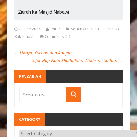
Ziarah ke Masjid Nabawi
23 June 2023
editor
A8. Ringkasan Fiqih Islam 03
Bab Ibadah
Comments Off
←
Hadyu, Kurban dan Aqiqah
Sifat Haji Nabi Shallallahu ‘Alaihi wa Sallam
→
PENCARIAN
CATEGORY