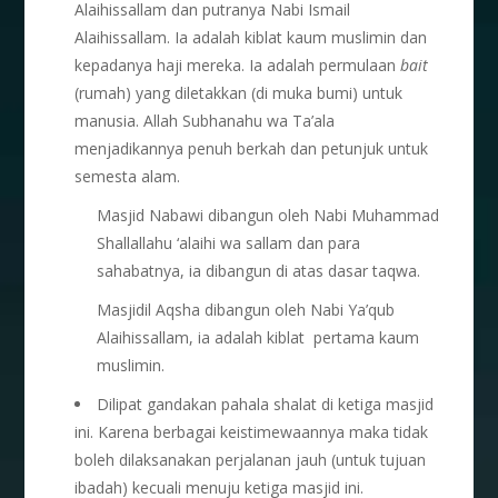
Alaihissallam dan putranya Nabi Ismail
Alaihissallam. Ia adalah kiblat kaum muslimin dan
kepadanya haji mereka. Ia adalah permulaan
bait
(rumah) yang diletakkan (di muka bumi) untuk
manusia. Allah Subhanahu wa Ta’ala
menjadikannya penuh berkah dan petunjuk untuk
semesta alam.
Masjid Nabawi dibangun oleh Nabi Muhammad
Shallallahu ‘alaihi wa sallam dan para
sahabatnya, ia dibangun di atas dasar taqwa.
Masjidil Aqsha dibangun oleh Nabi Ya’qub
Alaihissallam, ia adalah kiblat pertama kaum
muslimin.
Dilipat gandakan pahala shalat di ketiga masjid
ini. Karena berbagai keistimewaannya maka tidak
boleh dilaksanakan perjalanan jauh (untuk tujuan
ibadah) kecuali menuju ketiga masjid ini.