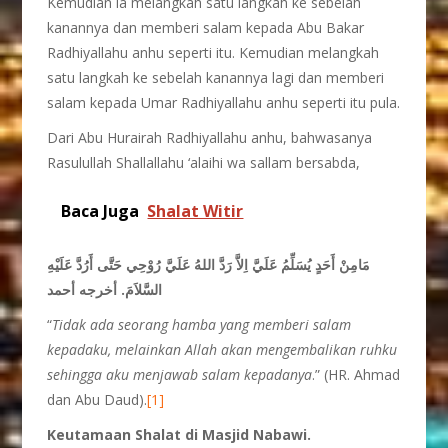
Kemudian ia melangkah satu langkah ke sebelah
kanannya dan memberi salam kepada Abu Bakar
Radhiyallahu anhu seperti itu. Kemudian melangkah
satu langkah ke sebelah kanannya lagi dan memberi
salam kepada Umar Radhiyallahu anhu seperti itu pula.
Dari Abu Hurairah Radhiyallahu anhu, bahwasanya
Rasulullah Shallallahu ‘alaihi wa sallam bersabda,
Baca Juga
Shalat Witir
مَامِنْ أَحَدٍ يُسَلِّمُ عَلَيَّ اِلاَّ رَدَّ اللهُ عَلَيَّ رُوْحِي حَتَّى أَرُدَّ عَلَيْهِ
السَّلاَمَ. أخرجه أحمد
“
Tidak ada seorang hamba yang memberi salam
kepadaku, melainkan Allah akan mengembalikan ruhku
sehingga aku menjawab salam kepadanya
.” (HR. Ahmad
dan Abu Daud).
[1]
Keutamaan Shalat di Masjid Nabawi.