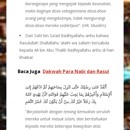
barangsiapa yang mengajak kepada kesesatan,
maka baginya dosa sebagaimana dosa-dosa
orang yang mengikutinya, tidak mengurangi
dosa-dosa mereka sedikitpun
“. (HR. Muslim).
Dari Sahl bin Sa’ad Radhiyallahu anhu bahwa
Rasulullah Shallallahu ‘alaihi wa sallam bersabda
kepada Ali bin Abu Thalib Radhiyallahu anhu di hari
khaibar.
Baca Juga
Dakwah Para Nabi dan Rasul
اُنْفُذْ عَلىَ رِسْلِكَ حَتَّى تَنْزِلَ بِسَاحَتِهِمْ ثُمَّ ادْعُهُمْ إِلىَ
اْلإِسْلاَمِ وَأَخْبِرْهُمْ بِمَا يَجِبُ عَلَيْهِمْ فَوَاللهِ َلأَنْ يَهْدِيَ اللهُ
بِكَ رَجُلاً خَيْرٌ لَكَ ِمنْ أَنْ يَكُوْنَ لَكَ حُمُرُ النِّعَمِ
“
Berjalanlah dengan tenang kemudian serulah
mereka untuk masuk Islam, dan beritahukan
kepada mereka beberapa kewajiban atas