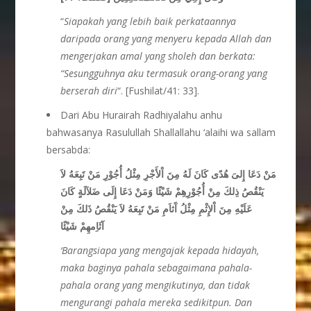
“
Siapakah yang lebih baik perkataannya
daripada orang yang menyeru kepada Allah dan
mengerjakan amal yang sholeh dan berkata:
“Sesungguhnya aku termasuk orang-orang yang
berserah diri
“. [Fushilat/41: 33].
Dari Abu Hurairah Radhiyalahu anhu
bahwasanya Rasulullah Shallallahu ‘alaihi wa sallam
bersabda:
مَنْ دَعَا إِلىَ هُدًى كَانَ لَهُ مِنَ اْلأَجْرِ مِثْلُ أُجُوْرِ مَنْ تَبِعَهُ لاَ
يَنْقُصُ ذِلكَ مِنْ أُجُوْرِهِمْ شَيْئًا وَمَنْ دَعَا إِلَى ضَلاَلَةٍ كَانَ
عَلَيْهِ مِنَ اْلإِثْمِ مِثْلُ آَثاَمِ مَنْ تَبِعَهُ لاَ يَنْقُصُ ذَلكَ مِنْ
آثَاِمهِمْ شَيْئًا
‘Barangsiapa yang mengajak kepada hidayah,
maka baginya pahala sebagaimana pahala-
pahala orang yang mengikutinya, dan tidak
mengurangi pahala mereka sedikitpun. Dan