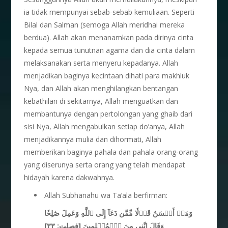
ia tidak mempunyai sebab-sebab kemuliaan. Seperti
Bilal dan Salman (semoga Allah meridhai mereka
berdua). Allah akan menanamkan pada dirinya cinta
kepada semua tunutnan agama dan dia cinta dalam
melaksanakan serta menyeru kepadanya. Allah
menjadikan baginya kecintaan dihati para makhluk
Nya, dan Allah akan menghilangkan bentangan
kebathilan di sekitarnya, Allah menguatkan dan
membantunya dengan pertolongan yang ghaib dari
sisi Nya, Allah mengabulkan setiap do’anya, Allah
menjadikannya mulia dan dihormati, Allah
memberikan baginya pahala dan pahala orang-orang
yang diserunya serta orang yang telah mendapat
hidayah karena dakwahnya.
Allah Subhanahu wa Ta’ala berfirman:
وَمَنۡ أَحۡسَنُ قَوۡلٗا مِّمَّن دَعَآ إِلَى ٱللَّهِ وَعَمِلَ صَٰلِحٗا
[فصلت: ٣٣]
وَقَالَ إِنَّنِي مِنَ ٱلۡمُسۡلِمِينَ