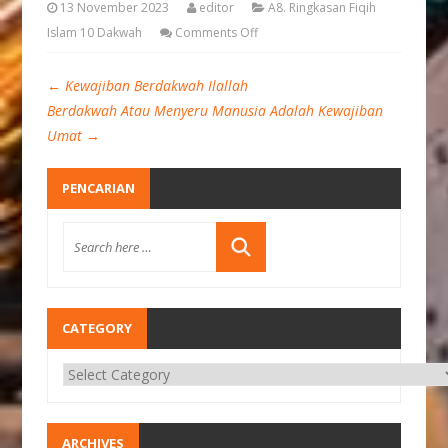
13 November 2023
editor
A8. Ringkasan Fiqih
Islam 10 Dakwah
Comments Off
←
Kewajiban Berdakwah Ilallah
Berdakwah Atau Menyeru Manusia Adalah Kewajiban
Umat
→
PENCARIAN
CATEGORY
ARCHIVES