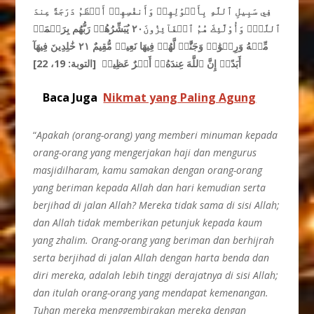
فِي سَبِيلِ ٱللَّهِ بِأَمۡوَٰلِهِمۡ وَأَنفُسِهِمۡ أَعۡظَمُ دَرَجَةً عِندَ
ٱللَّهِۚ وَأُوْلَٰٓئِكَ هُمُ ٱلۡفَآئِزُونَ٢٠ يُبَشِّرُهُمۡ رَبُّهُم بِرَحۡمَة
مِّنۡهُ وَرِضۡوَٰن
وَجَنَّٰت
لَّهُمۡ فِيهَا نَعِيمٞ مُّقِيمٌ ٢١ خَٰلِدِينَ فِيهَآ
أَبَدًاۚ إِنَّ ٱللَّهَ عِندَهُۥٓ أَجۡرٌ عَظِيمٞ
[التوبة: 19، 22]
Baca Juga
Nikmat yang Paling Agung
“
Apakah (orang-orang) yang memberi minuman kepada
orang-orang yang mengerjakan haji dan mengurus
masjidilharam, kamu samakan dengan orang-orang
yang beriman kepada Allah dan hari kemudian serta
berjihad di jalan Allah? Mereka tidak sama di sisi Allah;
dan Allah tidak memberikan petunjuk kepada kaum
yang zhalim. Orang-orang yang beriman dan berhijrah
serta berjihad di jalan Allah dengan harta benda dan
diri mereka, adalah lebih tinggi derajatnya di sisi Allah;
dan itulah orang-orang yang mendapat kemenangan.
Tuhan mereka menggembirakan mereka dengan