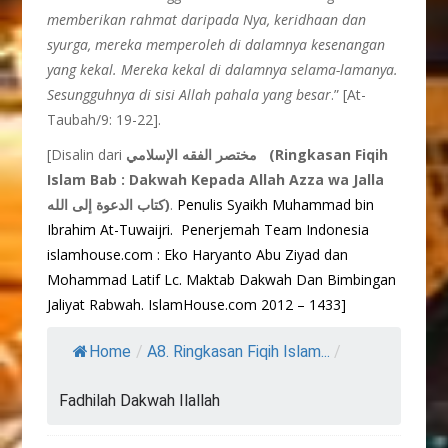
memberikan rahmat daripada Nya, keridhaan dan
syurga, mereka memperoleh di dalamnya kesenangan
yang kekal.
M
ereka kekal di dalamnya selama-lamanya.
Sesungguhnya di sisi Allah pahala yang besar
.” [At-
Taubah/9: 19-22].
[Disalin dari
مختصر الفقه الإسلامي
(Ringkasan Fiqih
Islam Bab : Dakwah Kepada Allah Azza wa Jalla
كتاب الدعوة إلى الله)
.
Penulis Syaikh Muhammad bin
Ibrahim At-Tuwaijri.
Penerjemah Team Indonesia
islamhouse.com : Eko Haryanto Abu Ziyad dan
Mohammad Latif Lc. Maktab Dakwah Dan Bimbingan
Jaliyat Rabwah. IslamHouse.com 2012 – 1433]
Home
/
A8. Ringkasan Fiqih Islam...
/
Fadhilah Dakwah Ilallah