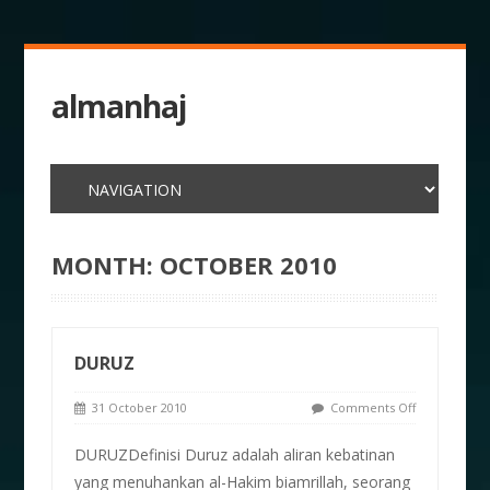
almanhaj
MONTH:
OCTOBER 2010
DURUZ
31 October 2010
Comments Off
DURUZDefinisi Duruz adalah aliran kebatinan
yang menuhankan al-Hakim biamrillah, seorang