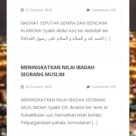
27 October 2010
Comments Off
NASIHAT SEPUTAR GEMPA DAN BENCANA
ALAMOleh Syaikh Abdul Aziz bin Abdullah bin
Bazالحمد لله و الصلاة و السلام على رسول الله
[...]
MENINGKATKAN NILAI IBADAH
SEORANG MUSLIM
26 October 2010
Comments Off
MENINGKATKAN NILAI IBADAH SEORANG
MUSLIMOleh Syaikh DR. Ibrahim bin ‘Amir Ar
RuhailiBulan suci Ramadhan telah berlalu.
Pelipatgandaan pahala, kemudahan
[...]