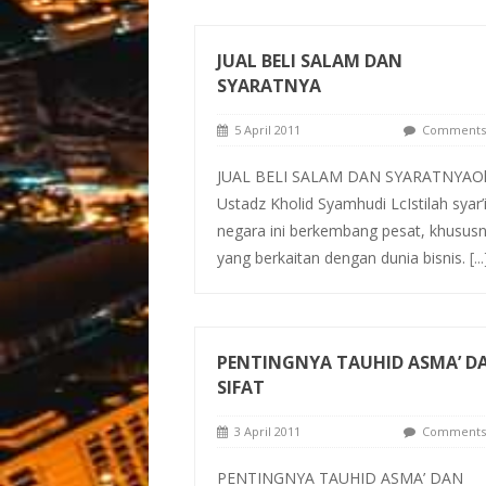
JUAL BELI SALAM DAN
SYARATNYA
5 April 2011
Comments 
JUAL BELI SALAM DAN SYARATNYAO
Ustadz Kholid Syamhudi LcIstilah syar’i
negara ini berkembang pesat, khusus
yang berkaitan dengan dunia bisnis.
[...
PENTINGNYA TAUHID ASMA’ D
SIFAT
3 April 2011
Comments 
PENTINGNYA TAUHID ASMA’ DAN