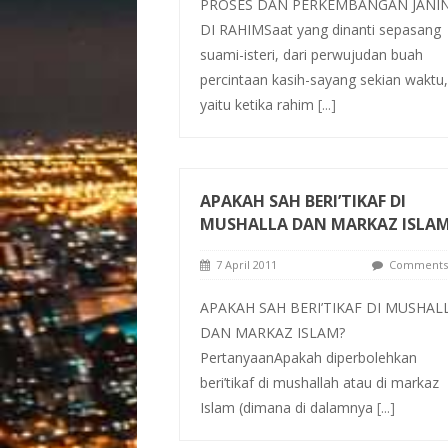
PROSES DAN PERKEMBANGAN JANI
DI RAHIMSaat yang dinanti sepasang
suami-isteri, dari perwujudan buah
percintaan kasih-sayang sekian waktu,
yaitu ketika rahim
[...]
APAKAH SAH BERI’TIKAF DI
MUSHALLA DAN MARKAZ ISLA
7 April 2011
Comments 
APAKAH SAH BERI’TIKAF DI MUSHAL
DAN MARKAZ ISLAM?
PertanyaanApakah diperbolehkan
beri’tikaf di mushallah atau di markaz
Islam (dimana di dalamnya
[...]