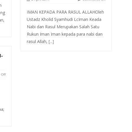
h
IMAN KEPADA PARA RASUL ALLAHOleh
ang
Ustadz Kholid Syamhudi LcIman Keada
an,
Nabi dan Rasul Merupakan Salah Satu
Rukun Iman Iman kepada para nabi dan
rasul Allah,
[...]
B-
Off
a;