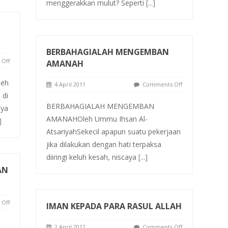
menggerakkan mulut? Seperti
[...]
BERBAHAGIALAH MENGEMBAN
Off
AMANAH
leh
4 April 2011
Comments Off
 di
BERBAHAGIALAH MENGEMBAN
nya
AMANAHOleh Ummu Ihsan Al-
]
AtsariyahSekecil apapun suatu pekerjaan
jika dilakukan dengan hati terpaksa
diiringi keluh kesah, niscaya
[...]
AN
Off
IMAN KEPADA PARA RASUL ALLAH
2 April 2011
Comments Off