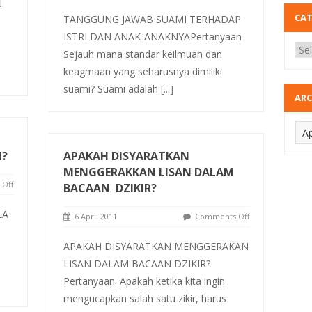
N
CA
TANGGUNG JAWAB SUAMI TERHADAP
ISTRI DAN ANAK-ANAKNYAPertanyaan
Sejauh mana standar keilmuan dan
keagmaan yang seharusnya dimiliki
suami? Suami adalah
[...]
ARC
M?
APAKAH DISYARATKAN
MENGGERAKKAN LISAN DALAM
Off
BACAAN DZIKIR?
LA
6 April 2011
Comments Off
APAKAH DISYARATKAN MENGGERAKAN
LISAN DALAM BACAAN DZIKIR?
Pertanyaan. Apakah ketika kita ingin
mengucapkan salah satu zikir, harus