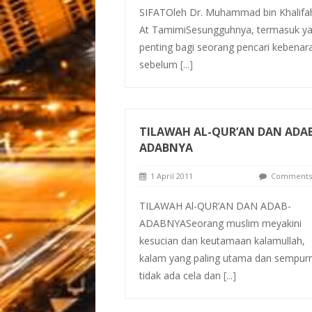
SIFATOleh Dr. Muhammad bin Khalifa
At TamimiSesungguhnya, termasuk y
penting bagi seorang pencari kebenar
sebelum
[...]
TILAWAH AL-QUR’AN DAN ADA
ADABNYA
1 April 2011
Comments 
TILAWAH Al-QUR’AN DAN ADAB-
ADABNYASeorang muslim meyakini
kesucian dan keutamaan kalamullah,
kalam yang paling utama dan sempurn
tidak ada cela dan
[...]