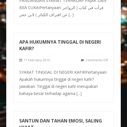
PANDANGAN SYARIAT TERHADAP PAJAK DAN
BEA CUKAIPertanyaan: قرأت في كتاب ( الزواجر
عن اقتراف الكبائر ) لابن حجر
[...]
APA HUKUMNYA TINGGAL DI NEGERI
KAFIR?
11 February 2014
Comments Off
SYARAT TINGGAL DI NEGERI KAFIRPertanyaan:
Apakah hukumnya tinggal di negeri kafir?
Jawaban: Tinggal di negeri kafir merupakan
bahaya besar terhadap agama
[...]
SANTUN DAN TAHAN EMOSI, SALING