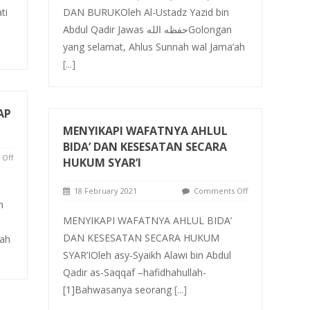
ti
DAN BURUKOleh Al-Ustadz Yazid bin
Abdul Qadir Jawas حفظه اللهGolongan
yang selamat, Ahlus Sunnah wal Jama’ah
[...]
AP
MENYIKAPI WAFATNYA AHLUL
BIDA’ DAN KESESATAN SECARA
Off
HUKUM SYAR’I
18 February 2021
Comments Off
n
MENYIKAPI WAFATNYA AHLUL BIDA’
DAN KESESATAN SECARA HUKUM
’ah
SYAR’IOleh asy-Syaikh Alawi bin Abdul
Qadir as-Saqqaf –hafidhahullah-
[1]Bahwasanya seorang
[...]