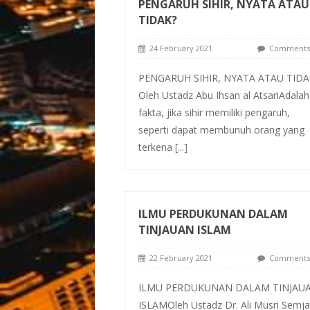
PENGARUH SIHIR, NYATA ATAU
TIDAK?
24 February 2021
Comments 
PENGARUH SIHIR, NYATA ATAU TIDA
Oleh Ustadz Abu Ihsan al AtsariAdalah
fakta, jika sihir memiliki pengaruh,
seperti dapat membunuh orang yang
terkena
[...]
ILMU PERDUKUNAN DALAM
TINJAUAN ISLAM
22 February 2021
Comments 
ILMU PERDUKUNAN DALAM TINJAU
ISLAMOleh Ustadz Dr. Ali Musri Semj