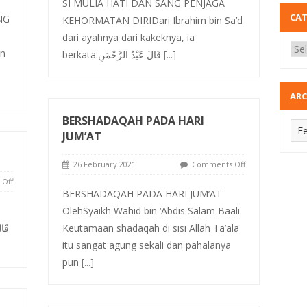
SI MULIA HATI DAN SANG PENJAGA
CA
NG
KEHORMATAN DIRIDari Ibrahim bin Sa’d
dari ayahnya dari kakeknya, ia
n
berkata:قَالَ عَبْدُ الرَّحْمَنِ
[...]
ARC
BERSHADAQAH PADA HARI
JUM’AT
26 February 2021
Comments Off
Off
BERSHADAQAH PADA HARI JUM’AT
OlehSyaikh Wahid bin ‘Abdis Salam Baali.
Keutamaan shadaqah di sisi Allah Ta’ala
itu sangat agung sekali dan pahalanya
pun
[...]