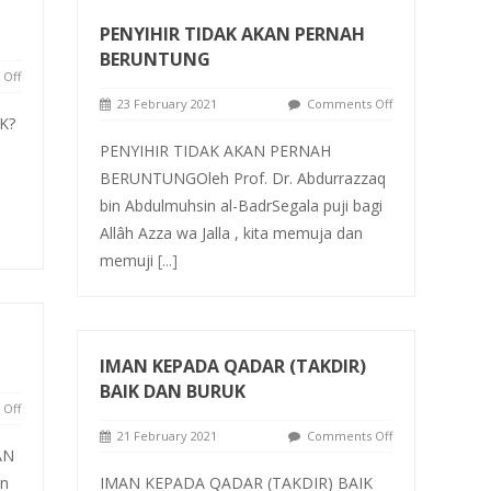
PENYIHIR TIDAK AKAN PERNAH
BERUNTUNG
Off
23 February 2021
Comments Off
K?
PENYIHIR TIDAK AKAN PERNAH
BERUNTUNGOleh Prof. Dr. Abdurrazzaq
bin Abdulmuhsin al-BadrSegala puji bagi
Allâh Azza wa Jalla , kita memuja dan
memuji
[...]
IMAN KEPADA QADAR (TAKDIR)
BAIK DAN BURUK
Off
21 February 2021
Comments Off
AN
an
IMAN KEPADA QADAR (TAKDIR) BAIK