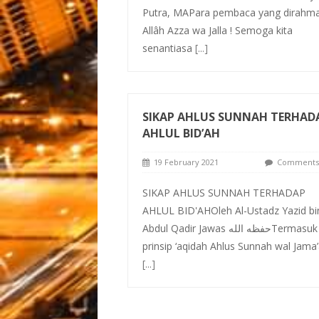
Putra, MAPara pembaca yang dirahma
Allâh Azza wa Jalla ! Semoga kita
senantiasa
[...]
SIKAP AHLUS SUNNAH TERHAD
AHLUL BID’AH
19 February 2021
Comments 
SIKAP AHLUS SUNNAH TERHADAP
AHLUL BID'AHOleh Al-Ustadz Yazid bi
Abdul Qadir Jawas حفظه اللهTermasuk
prinsip ‘aqidah Ahlus Sunnah wal Jama
[...]