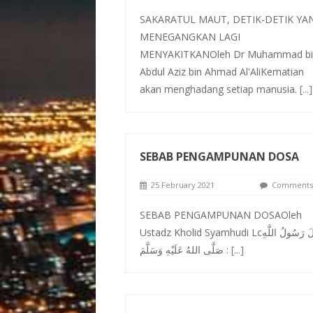
SAKARATUL MAUT, DETIK-DETIK YA
MENEGANGKAN LAGI
MENYAKITKANOleh Dr Muhammad bi
Abdul Aziz bin Ahmad Al'AliKematian
akan menghadang setiap manusia.
[...]
SEBAB PENGAMPUNAN DOSA
25 February 2021
Comments 
SEBAB PENGAMPUNAN DOSAOleh
Ustadz Kholid Syamhudi Lcقَالَ رَسُولُ اللَّهِ
صَلَّى اللهُ عَلَيْهِ وَسَلَّمَ :
[...]