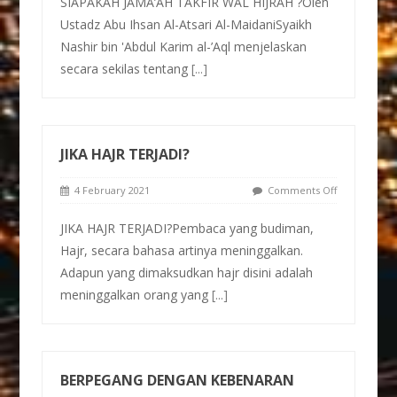
SIAPAKAH JAMA’AH TAKFIR WAL HIJRAH ?Oleh
Ustadz Abu Ihsan Al-Atsari Al-MaidaniSyaikh
Nashir bin 'Abdul Karim al-’Aql menjelaskan
secara sekilas tentang
[...]
JIKA HAJR TERJADI?
4 February 2021
Comments Off
JIKA HAJR TERJADI?Pembaca yang budiman,
Hajr, secara bahasa artinya meninggalkan.
Adapun yang dimaksudkan hajr disini adalah
meninggalkan orang yang
[...]
BERPEGANG DENGAN KEBENARAN