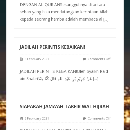
DENGAN AL-QUR'ANSesungguhnya di antara
sebab yang bisa mendatangkan kecintaan Allah
kepada seorang hamba adalah membaca al
[...]
JADILAH PERINTIS KEBAIKAN!
6 February 2021
Comments Off
JADILAH PERINTIS KEBAIKAN!Oleh Syaikh Raid
bin Shabriعَنْ جَرِيْرِ بْنِ عَبْدِ اللهِ قَالَ كُنَّا عِنْدَ
[...]
SIAPAKAH JAMA’AH TAKFIR WAL HIJRAH
5 February 2021
Comments Off