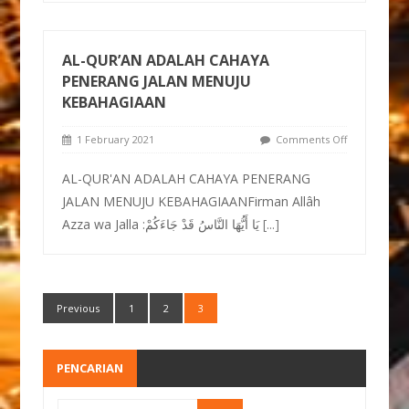
AL-QUR’AN ADALAH CAHAYA
PENERANG JALAN MENUJU
KEBAHAGIAAN
1 February 2021
Comments Off
AL-QUR'AN ADALAH CAHAYA PENERANG
JALAN MENUJU KEBAHAGIAANFirman Allâh
Azza wa Jalla :يَا أَيُّهَا النَّاسُ قَدْ جَاءَكُمْ
[...]
Previous
1
2
3
PENCARIAN