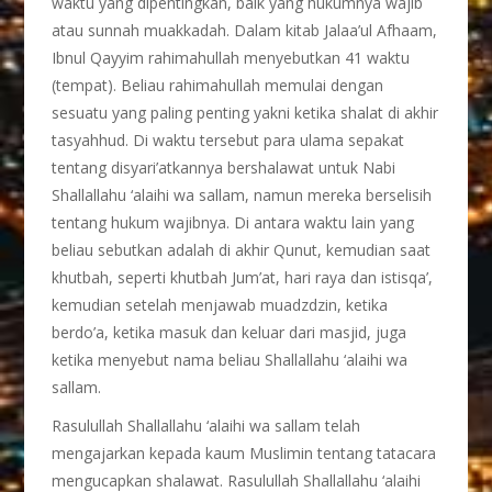
waktu yang dipentingkan, baik yang hukumnya wajib
atau sunnah muakkadah. Dalam kitab Jalaa’ul Afhaam,
Ibnul Qayyim rahimahullah menyebutkan 41 waktu
(tempat). Beliau rahimahullah memulai dengan
sesuatu yang paling penting yakni ketika shalat di akhir
tasyahhud. Di waktu tersebut para ulama sepakat
tentang disyari’atkannya bershalawat untuk Nabi
Shallallahu ‘alaihi wa sallam, namun mereka berselisih
tentang hukum wajibnya. Di antara waktu lain yang
beliau sebutkan adalah di akhir Qunut, kemudian saat
khutbah, seperti khutbah Jum’at, hari raya dan istisqa’,
kemudian setelah menjawab muadzdzin, ketika
berdo’a, ketika masuk dan keluar dari masjid, juga
ketika menyebut nama beliau Shallallahu ‘alaihi wa
sallam.
Rasulullah Shallallahu ‘alaihi wa sallam telah
mengajarkan kepada kaum Muslimin tentang tatacara
mengucapkan shalawat. Rasulullah Shallallahu ‘alaihi