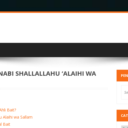
NABI SHALLALLAHU ‘ALAIHI WA
PEN
hli Bait?
CA
u Alaihi wa Sallam
l Bait