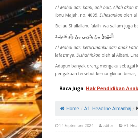
Al Mahdi dari kami, ahli bait, Allah aka
Ibnu Majah, no. 4085.
Dihasankan
oleh al
Beliau Shallallahu ‘alaihi wa sallam juga b
الْمَهْدِيُّ مِنْ عِتْرَتِي مِنْ وَلَدِ فَاطِمَةَ
Al Mahdi dari keturunanku dari anak Fat
lafazhnya.
Dishahihkan
oleh al Albani. Lih
Adapun banyak orang mengaku sebagai ket
pengakuan tersebut kemungkinan benar, 
Baca Juga
Hak Pendidikan Anak
Home
/
A1. Headline Almanhaj
/
K
14 September 2024
editor
A1. Hea