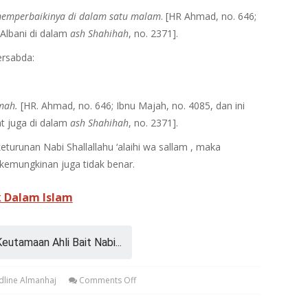
n memperbaikinya di dalam satu malam
. [HR Ahmad, no. 646;
 Albani di dalam
ash Shahihah
, no. 2371].
ersabda:
imah.
[HR. Ahmad, no. 646; Ibnu Majah, no. 4085, dan ini
at juga di dalam
ash Shahihah
, no. 2371].
urunan Nabi Shallallahu ‘alaihi wa sallam , maka
kemungkinan juga tidak benar.
 Dalam Islam
eutamaan Ahli Bait Nabi...
dline Almanhaj
Comments Off