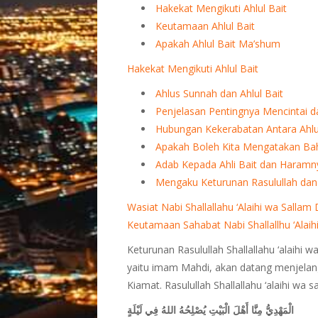
Hakekat Mengikuti Ahlul Bait
Keutamaan Ahlul Bait
Apakah Ahlul Bait Ma’shum
Hakekat Mengikuti Ahlul Bait
Ahlus Sunnah dan Ahlul Bait
Penjelasan Pentingnya Mencintai d
Hubungan Kekerabatan Antara Ahlu
Apakah Boleh Kita Mengatakan Ba
Adab Kepada Ahli Bait dan Haramn
Mengaku Keturunan Rasulullah da
Wasiat Nabi Shallallahu ‘Alaihi wa Sallam
Keutamaan Sahabat Nabi Shallallhu ‘Alaih
Keturunan Rasulullah Shallallahu ‘alaihi 
yaitu imam Mahdi, akan datang menjelang
Kiamat. Rasulullah Shallallahu ‘alaihi wa s
الْمَهْدِيُّ مِنَّا أَهْلَ الْبَيْتِ يُصْلِحُهُ اللهُ فِي لَيْلَةٍ