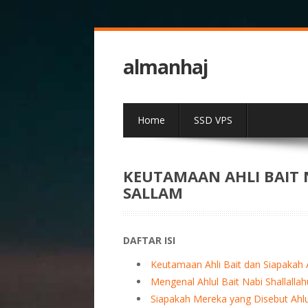
almanhaj
Home
SSD VPS
KEUTAMAAN AHLI BAIT 
SALLAM
DAFTAR ISI
Keutamaan Ahli Bait dan Siapakah A
Mengenal Ahlul Bait Nabi Shallallah
Siapakah Mereka yang Disebut Ahlu