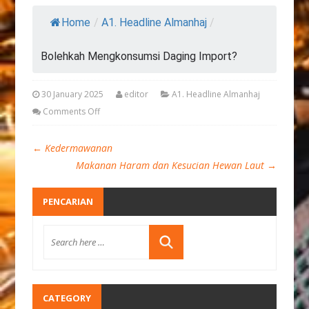
Home
/
A1. Headline Almanhaj
/
Bolehkah Mengkonsumsi Daging Import?
30 January 2025
editor
A1. Headline Almanhaj
Comments Off
←
Kedermawanan
Makanan Haram dan Kesucian Hewan Laut
→
PENCARIAN
CATEGORY