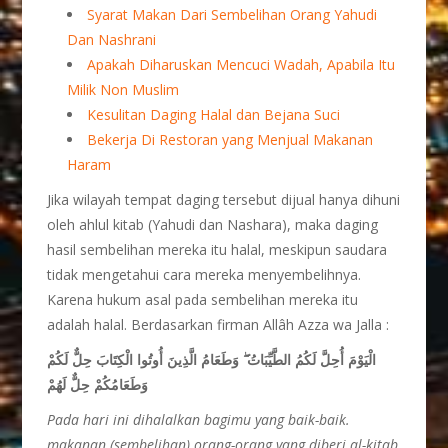
Syarat Makan Dari Sembelihan Orang Yahudi
Dan Nashrani
Apakah Diharuskan Mencuci Wadah, Apabila Itu
Milik Non Muslim
Kesulitan Daging Halal dan Bejana Suci
Bekerja Di Restoran yang Menjual Makanan
Haram
Jika wilayah tempat daging tersebut dijual hanya dihuni
oleh ahlul kitab (Yahudi dan Nashara), maka daging
hasil sembelihan mereka itu halal, meskipun saudara
tidak mengetahui cara mereka menyembelihnya.
Karena hukum asal pada sembelihan mereka itu
adalah halal. Berdasarkan firman Allâh Azza wa Jalla :
الْيَوْمَ أُحِلَّ لَكُمُ الطَّيِّبَاتُ ۖ وَطَعَامُ الَّذِينَ أُوتُوا الْكِتَابَ حِلٌّ لَكُمْ
وَطَعَامُكُمْ حِلٌّ لَهُمْ
Pada hari ini dihalalkan bagimu yang baik-baik.
makanan (sembelihan) orang-orang yang diberi al-kitab