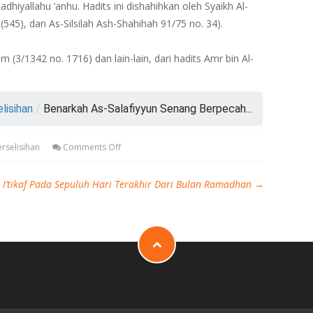
hiyallahu ‘anhu. Hadits ini dishahihkan oleh Syaikh Al-
(545), dan As-Silsilah Ash-Shahihah 91/75 no. 34).
 (3/1342 no. 1716) dan lain-lain, dari hadits Amr bin Al-
lisihan
/
Benarkah As-Salafiyyun Senang Berpecah...
rselisihan
Comments Off
I’tikaf Pada Sepuluh Hari Terakhir Dari Bulan Ramadhan
→