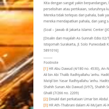
Kita dengan sangat yakin berpandangan, 
perselisihan atau pertikaian, seluruhny
Mereka tidak terlepas dari pahala, baik y
mereka mendapatkan pahala, dan yang sa
(Soal – Jawab di Jakarta Islamic Center 
[Disalin dari majalah As-Sunnah Edisi 0
Istiqomah Surakarta, Jl. Solo Purwodadi
5891016]
______
Footnote
[1]
HR Abu Dawud (4/180 no. 4530), An-Nasa
Ali bin Abi Thalib Radhiyallahu ‘anhu. Ha
Ma’qil bin Yasar Radhiyallahu ‘anhu. Hadit
Shahih Sunan Abi Dawud (3/97), Shahih Su
Ghalil (7/266 no. 2209)
[2]
Dinukil dari perkataan Umar bin Abdul 
[3]
HR Ath-Thabrani dalam Al-Mu’jam Al-Kabi