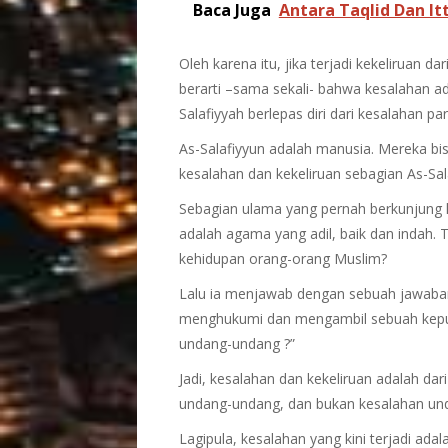
Baca Juga
Antara Taqlid Dan Itt
Oleh karena itu, jika terjadi kekeliruan da
berarti –sama sekali- bahwa kesalahan a
Salafiyyah berlepas diri dari kesalahan par
As-Salafiyyun adalah manusia. Mereka bis
kesalahan dan kekeliruan sebagian As-Sa
Sebagian ulama yang pernah berkunjung k
adalah agama yang adil, baik dan indah. 
kehidupan orang-orang Muslim?
Lalu ia menjawab dengan sebuah jawaban
menghukumi dan mengambil sebuah keputu
undang-undang ?”
Jadi, kesalahan dan kekeliruan adalah d
undang-undang, dan bukan kesalahan un
Lagipula, kesalahan yang kini terjadi ada