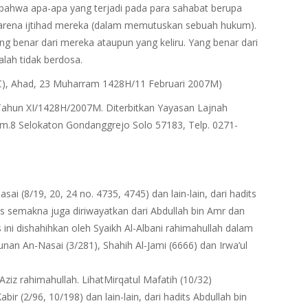
bahwa apa-apa yang terjadi pada para sahabat berupa
a karena ijtihad mereka (dalam memutuskan sebuah hukum).
ang benar dari mereka ataupun yang keliru. Yang benar dari
lah tidak berdosa.
(JIC), Ahad, 23 Muharram 1428H/11 Februari 2007M)
2/Tahun XI/1428H/2007M. Diterbitkan Yayasan Lajnah
 Km.8 Selokaton Gondanggrejo Solo 57183, Telp. 0271-
i (8/19, 20, 24 no. 4735, 4745) dan lain-lain, dari hadits
dits semakna juga diriwayatkan dari Abdullah bin Amr dan
s ini dishahihkan oleh Syaikh Al-Albani rahimahullah dalam
nan An-Nasai (3/281), Shahih Al-Jami (6666) dan Irwa’ul
Aziz rahimahullah. LihatMirqatul Mafatih (10/32)
r (2/96, 10/198) dan lain-lain, dari hadits Abdullah bin