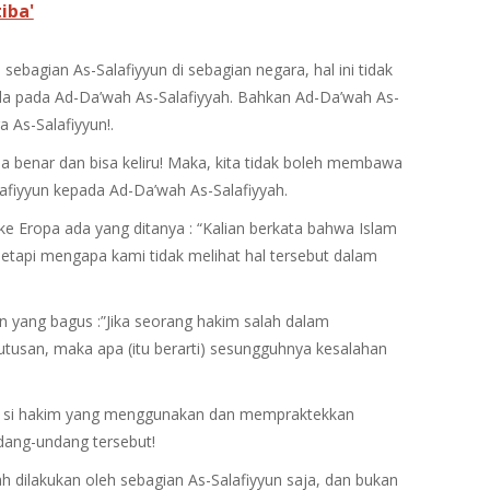
iba'
ri sebagian As-Salafiyyun di sebagian negara, hal ini tidak
da pada Ad-Da’wah As-Salafiyyah. Bahkan Ad-Da’wah As-
a As-Salafiyyun!.
a benar dan bisa keliru! Maka, kita tidak boleh membawa
lafiyyun kepada Ad-Da’wah As-Salafiyyah.
e Eropa ada yang ditanya : “Kalian berkata bahwa Islam
Tetapi mengapa kami tidak melihat hal tersebut dalam
 yang bagus :”Jika seorang hakim salah dalam
san, maka apa (itu berarti) sesungguhnya kesalahan
ari si hakim yang menggunakan dan mempraktekkan
dang-undang tersebut!
lah dilakukan oleh sebagian As-Salafiyyun saja, dan bukan