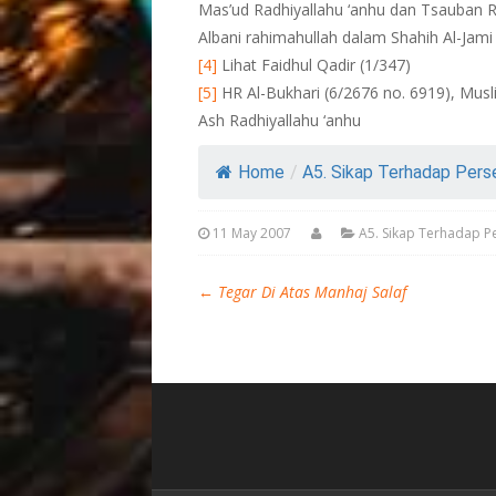
Mas’ud Radhiyallahu ‘anhu dan Tsauban Rad
Albani rahimahullah dalam Shahih Al-Jami 
[4]
Lihat Faidhul Qadir (1/347)
[5]
HR Al-Bukhari (6/2676 no. 6919), Muslim
Ash Radhiyallahu ‘anhu
Home
/
A5. Sikap Terhadap Perse
11 May 2007
A5. Sikap Terhadap Pe
←
Tegar Di Atas Manhaj Salaf