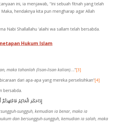
anyaan ini, ia menjawab, “Ini sebuah fitnah yang telah
a. Maka, hendaknya kita pun mengharap agar Allah
na Nabi Shallallahu ‘alaihi wa sallam telah bersabda.
enetapan Hukum Islam
an, maka tahanlah (lisan-lisan kalian)
….”
[3]
bicaraan dari apa-apa yang mereka perselisihkan”
[4]
am bersabda.
إِذَاحَكَمَ الْحَاكِمُ فَاجْتَهَدَثُمَّ 
sungguh-sungguh, kemudian ia benar, maka ia
hukum dan bersungguh-sungguh, kemudian ia salah, maka