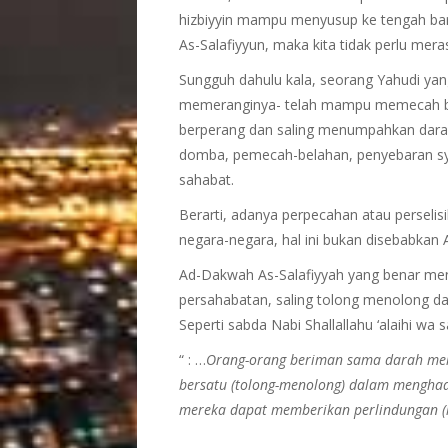
hizbiyyin mampu menyusup ke tengah ba
As-Salafiyyun, maka kita tidak perlu mera
Sungguh dahulu kala, seorang Yahudi yan
memeranginya- telah mampu memecah bel
berperang dan saling menumpahkan dar
domba, pemecah-belahan, penyebaran sy
sahabat.
Berarti, adanya perpecahan atau perselisi
negara-negara, hal ini bukan disebabkan 
Ad-Dakwah As-Salafiyyah yang benar men
persahabatan, saling tolong menolong da
Seperti sabda Nabi Shallallahu ‘alaihi wa s
“ : …
Orang-orang beriman sama darah mere
bersatu (tolong-menolong) dalam mengha
mereka dapat memberikan perlindungan 