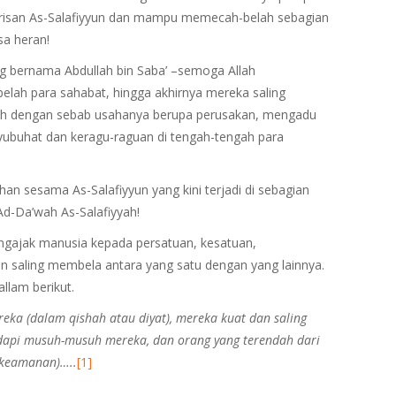
risan As-Salafiyyun dan mampu memecah-belah sebagian
sa heran!
g bernama Abdullah bin Saba’ –semoga Allah
ah para sahabat, hingga akhirnya mereka saling
ah dengan sebab usahanya berupa perusakan, mengadu
ubuhat dan keragu-raguan di tengah-tengah para
han sesama As-Salafiyyun yang kini terjadi di sebagian
Ad-Da’wah As-Salafiyyah!
gajak manusia kepada persatuan, kesatuan,
n saling membela antara yang satu dengan yang lainnya.
allam berikut.
ka (dalam qishah atau diyat), mereka kuat dan saling
dapi musuh-musuh mereka, dan orang yang terendah dari
(keamanan)…..
[1]