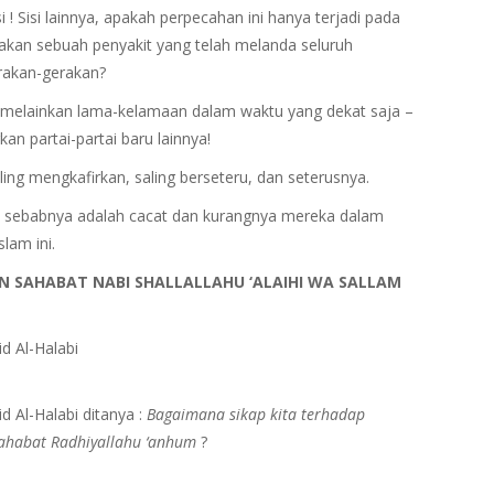
i ! Sisi lainnya, apakah perpecahan ini hanya terjadi pada
pakan sebuah penyakit yang telah melanda seluruh
erakan-gerakan?
, melainkan lama-kelamaan dalam waktu yang dekat saja –
an partai-partai baru lainnya!
ing mengkafirkan, saling berseteru, dan seterusnya.
i, sebabnya adalah cacat dan kurangnya mereka dalam
am ini.
AN SAHABAT NABI SHALLALLAHU ‘ALAIHI WA SALLAM
id Al-Halabi
id Al-Halabi ditanya :
Bagaimana sikap kita terhadap
 sahabat Radhiyallahu ‘anhum
?