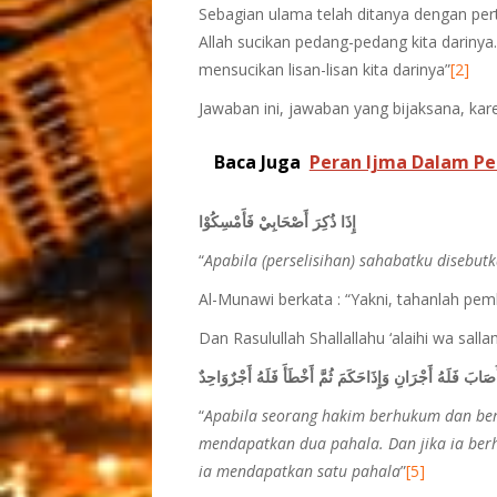
Sebagian ulama telah ditanya dengan pert
Allah sucikan pedang-pedang kita dariny
mensucikan lisan-lisan kita darinya”
[2]
Jawaban ini, jawaban yang bijaksana, kare
Baca Juga
Peran Ijma Dalam P
إِذَا ذُكِرَ أَصْحَابِيْ فَأَمْسِكُوْا
“
Apabila (perselisihan) sahabatku disebutk
Al-Munawi berkata : “Yakni, tahanlah pem
Dan Rasulullah Shallallahu ‘alaihi wa sall
أَصَابَ فَلَهُ أَجْرَانِ وَإِذَاحَكَمَ ثُمَّ أَخْطَأَ فَلَهُ أَجْرٌوَاحِدٌ
“
Apabila seorang hakim berhukum dan ber
mendapatkan dua pahala. Dan jika ia ber
ia mendapatkan satu pahala
”
[5]