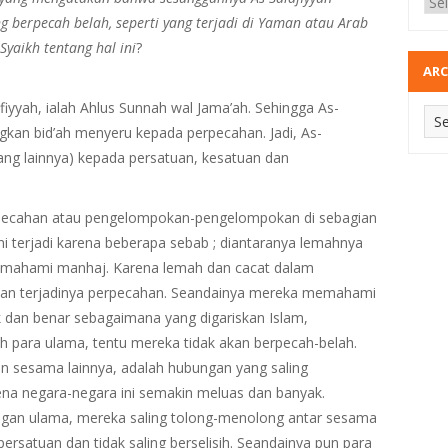
 berpecah belah, seperti yang terjadi di Yaman atau Arab
Syaikh tentang hal ini
?
ARC
yyah, ialah Ahlus Sunnah wal Jama’ah. Sehingga As-
kan bid’ah menyeru kepada perpecahan. Jadi, As-
ng lainnya) kepada persatuan, kesatuan dan
 perpecahan atau pengelompokan-pengelompokan di sebagian
i terjadi karena beberapa sebab ; diantaranya lemahnya
ahami manhaj. Karena lemah dan cacat dalam
an terjadinya perpecahan. Seandainya mereka memahami
dan benar sebagaimana yang digariskan Islam,
leh para ulama, tentu mereka tidak akan berpecah-belah.
n sesama lainnya, adalah hubungan yang saling
a negara-negara ini semakin meluas dan banyak.
angan ulama, mereka saling tolong-menolong antar sesama
satuan dan tidak saling berselisih. Seandainya pun para