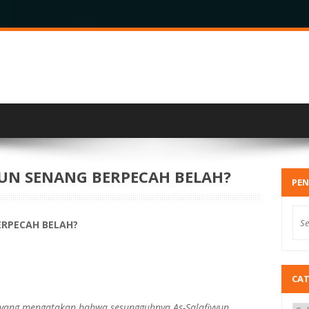
UN SENANG BERPECAH BELAH?
PEN
ERPECAH BELAH?
CA
yang mengatakan bahwa sesungguhnya As-Salafiyyun