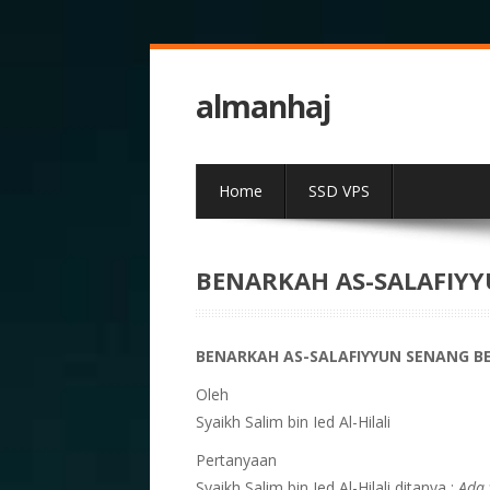
almanhaj
Home
SSD VPS
BENARKAH AS-SALAFIYY
BENARKAH AS-SALAFIYYUN SENANG B
Oleh
Syaikh Salim bin Ied Al-Hilali
Pertanyaan
Syaikh Salim bin Ied Al-Hilali ditanya :
Ada 