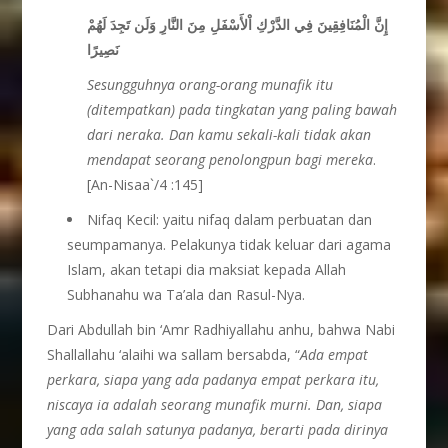
إِنَّ الْمُنَافِقِينَ فِي الدَّرْكِ اْلأَسْفَلِ مِنَ النَّارِ وَلَن تَجِدَ لَهُمْ
نَصِيرًا
Sesungguhnya orang-orang munafik itu
(ditempatkan) pada tingkatan yang paling bawah
dari neraka. Dan kamu sekali-kali tidak akan
mendapat seorang penolongpun bagi mereka
.
[An-Nisaa`/4 :145]
Nifaq Kecil: yaitu nifaq dalam perbuatan dan
seumpamanya. Pelakunya tidak keluar dari agama
Islam, akan tetapi dia maksiat kepada Allah
Subhanahu wa Ta’ala dan Rasul-Nya.
Dari Abdullah bin ‘Amr Radhiyallahu anhu, bahwa Nabi
Shallallahu ‘alaihi wa sallam bersabda, “
Ada empat
perkara, siapa yang ada padanya empat perkara itu,
niscaya ia adalah seorang munafik murni. Dan, siapa
yang ada salah satunya padanya, berarti pada dirinya