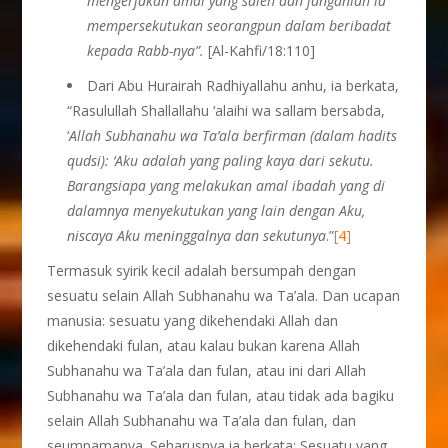
mengerjakan amal yang saleh dan janganlah ia
mempersekutukan seorangpun dalam beribadat
kepada Rabb-nya”.
[Al-Kahfi/18:110]
Dari Abu Hurairah Radhiyallahu anhu, ia berkata,
“Rasulullah Shallallahu ‘alaihi wa sallam bersabda,
‘
Allah Subhanahu wa Ta’ala berfirman (dalam hadits
qudsi): ‘Aku adalah yang paling kaya dari sekutu.
Barangsiapa yang melakukan amal ibadah yang di
dalamnya menyekutukan yang lain dengan Aku,
niscaya Aku meninggalnya dan sekutunya
.”
[4]
Termasuk syirik kecil adalah bersumpah dengan
sesuatu selain Allah Subhanahu wa Ta’ala. Dan ucapan
manusia: sesuatu yang dikehendaki Allah dan
dikehendaki fulan, atau kalau bukan karena Allah
Subhanahu wa Ta’ala dan fulan, atau ini dari Allah
Subhanahu wa Ta’ala dan fulan, atau tidak ada bagiku
selain Allah Subhanahu wa Ta’ala dan fulan, dan
seumpamanya. Seharusnya ia berkata: Sesuatu yang