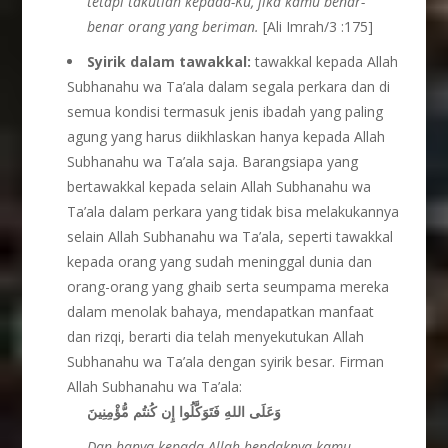
tetapi takutlah kepada-Ku, jika kamu benar-
benar orang yang beriman.
[Ali Imrah/3 :175]
Syirik dalam tawakkal:
tawakkal kepada Allah
Subhanahu wa Ta’ala dalam segala perkara dan di
semua kondisi termasuk jenis ibadah yang paling
agung yang harus diikhlaskan hanya kepada Allah
Subhanahu wa Ta’ala saja. Barangsiapa yang
bertawakkal kepada selain Allah Subhanahu wa
Ta’ala dalam perkara yang tidak bisa melakukannya
selain Allah Subhanahu wa Ta’ala, seperti tawakkal
kepada orang yang sudah meninggal dunia dan
orang-orang yang ghaib serta seumpama mereka
dalam menolak bahaya, mendapatkan manfaat
dan rizqi, berarti dia telah menyekutukan Allah
Subhanahu wa Ta’ala dengan syirik besar. Firman
Allah Subhanahu wa Ta’ala:
وَعَلَى اللهِ فَتَوَكَّلُوا إِن كُنتُم مُّؤْمِنِينَ
Dan hanya kepada Allah hendaknya kamu