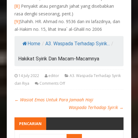
[8]
Penyakit atau pengaruh jahat yang disebabkan
rasa dengki seseorang, pent.)
[9]
Shahih. HR. Ahmad no. 9536 dan ini lafazdnya, dan
al-Hakim no. 15, lihat Irwa` al-Ghalil no 2006
Home
/
A3. Waspada Terhadap Syirik...
/
Hakikat Syirik Dan Macam-Macamnya
14 July 2022
editor
A3. Waspada Terhadap Syirik
dan Riya
Comments Off
←
Wasiat Emas Untuk Para Jamaah Haji
Waspada Terhadap Syirik
→
PENCARIAN