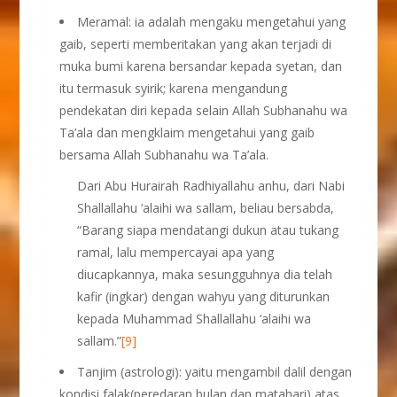
Meramal: ia adalah mengaku mengetahui yang
gaib, seperti memberitakan yang akan terjadi di
muka bumi karena bersandar kepada syetan, dan
itu termasuk syirik; karena mengandung
pendekatan diri kepada selain Allah Subhanahu wa
Ta’ala dan mengklaim mengetahui yang gaib
bersama Allah Subhanahu wa Ta’ala.
Dari Abu Hurairah Radhiyallahu anhu, dari Nabi
Shallallahu ‘alaihi wa sallam, beliau bersabda,
“Barang siapa mendatangi dukun atau tukang
ramal, lalu mempercayai apa yang
diucapkannya, maka sesungguhnya dia telah
kafir (ingkar) dengan wahyu yang diturunkan
kepada Muhammad Shallallahu ‘alaihi wa
sallam.”
[9]
Tanjim (astrologi): yaitu mengambil dalil dengan
kondisi falak(peredaran bulan dan matahari) atas