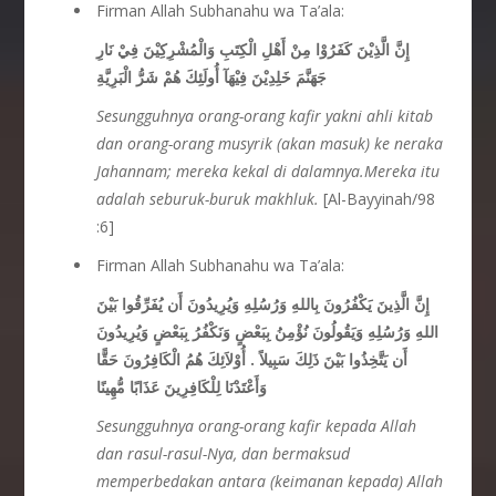
Firman Allah Subhanahu wa Ta’ala:
إِنَّ الَّذِيْنَ كَفَرُوْا مِنْ أَهْلِ الْكِتَبِ وَالْمُشْرِكِيْنَ فِيْ نَارِ
جَهَنَّمَ خَلِدِيْنَ فِيْهَآ أُولَئِكَ هُمْ شَرُّ الْبَرِيَّةِ
Sesungguhnya orang-orang kafir yakni ahli kitab
dan orang-orang musyrik (akan masuk) ke neraka
Jahannam; mereka kekal di dalamnya.Mereka itu
adalah seburuk-buruk makhluk.
[Al-Bayyinah/98
:6]
Firman Allah Subhanahu wa Ta’ala:
إِنَّ الَّذِينَ يَكْفُرُونَ بِاللهِ وَرُسُلِهِ وَيُرِيدُونَ أَن يُفَرِّقُوا بَيْنَ
اللهِ وَرُسُلِهِ وَيَقُولُونَ نُؤْمِنُ بِبَعْضٍ وَنَكْفُرُ بِبَعْضٍ وَيُرِيدُونَ
أَن يَتَّخِذُوا بَيْنَ ذَلِكَ سَبِيلاً . أُوْلاَئِكَ هُمُ الْكَافِرُونَ حَقًّا
وَأَعْتَدْنَا لِلْكَافِرِينَ عَذَابًا مُّهِينًا
Sesungguhnya orang-orang kafir kepada Allah
dan rasul-rasul-Nya, dan bermaksud
memperbedakan antara (keimanan kepada) Allah