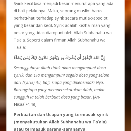
Syirik kecil bisa menjadi besar menurut apa yang ada
di hati pelakunya. Maka, seorang muslim harus
berhati-hati terhadap syirik secara mutlak/absolot:
yang besar dan kecil. Syirik adalah kezhaliman yang
besar yang tidak diampuni oleh Allah Subhanahu wa
Ta’ala. Seperti dalam firman Allah Subhanahu wa
Ta’ala:
إِنَّ اللهَ لاَيَغْفِرُ أَن يُشْرَكَ بِهِ وَيَغْفِرُ مَادُونَ ذَلِكَ لِمَن يَشَآءُ
Sesungguhnya Allah tidak akan mengampuni dosa
syirik, dan Dia mengampuni segala dosa yang selain
dari (syirik) itu, bagi siapa yang dikehendaki-Nya.
Barangsiapa yang mempersekutukan Allah, maka
sungguh ia telah berbuat dosa yang besar
. [An-
Nisaa`/4:48]
Perbuatan dan Ucapan yang termasuk syirik
(menyekutukan Allah Subhanahu wa Ta’ala)
atau termasuk sarana-sarananya.