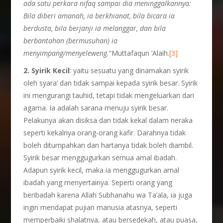
ada satu perkara nifaq sampai dia meninggalkannya:
Bila diberi amanah, ia berkhianat, bila bicara ia
berdusta, bila berjanji ia melanggar, dan bila
berbantahan (bermusuhan) ia
menyimpang/menyeleweng.
“Muttafaqun ‘Alaih.
[3]
2. Syirik Kecil
: yaitu sesuatu yang dinamakan syirik
oleh syara’ dan tidak sampai kepada syirik besar. Syirik
ini mengurangi tauhid, tetapi tidak mengeluarkan dari
agama. Ia adalah sarana menuju syirik besar.
Pelakunya akan disiksa dan tidak kekal dalam neraka
seperti kekalnya orang-orang kafir. Darahnya tidak
boleh ditumpahkan dan hartanya tidak boleh diambil.
Syirik besar menggugurkan semua amal ibadah.
Adapun syirik kecil, maka ia menggugurkan amal
ibadah yang menyertainya. Seperti orang yang
beribadah karena Allah Subhanahu wa Ta’ala, ia juga
ingin mendapat pujian manusia atasnya, seperti
memperbaiki shalatnya, atau bersedekah, atau puasa,