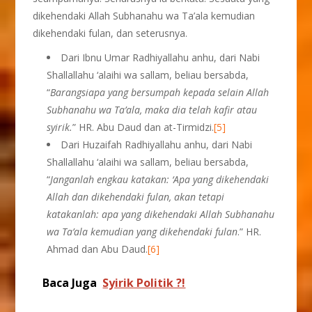
dikehendaki Allah Subhanahu wa Ta’ala kemudian
dikehendaki fulan, dan seterusnya.
Dari Ibnu Umar Radhiyallahu anhu, dari Nabi
Shallallahu ‘alaihi wa sallam, beliau bersabda,
“
Barangsiapa yang bersumpah kepada selain Allah
Subhanahu wa Ta’ala, maka dia telah kafir atau
syirik.
” HR. Abu Daud dan at-Tirmidzi.
[5]
Dari Huzaifah Radhiyallahu anhu, dari Nabi
Shallallahu ‘alaihi wa sallam, beliau bersabda,
“
Janganlah engkau katakan: ‘Apa yang dikehendaki
Allah dan dikehendaki fulan, akan tetapi
katakanlah: apa yang dikehendaki Allah Subhanahu
wa Ta’ala kemudian yang dikehendaki fulan
.” HR.
Ahmad dan Abu Daud.
[6]
Baca Juga
Syirik Politik ?!