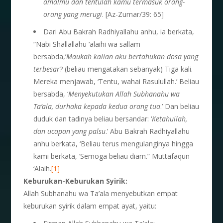
amalmu dan tentulah kamu termasuk orang-
orang yang merugi
. [Az-Zumar/39: 65]
Dari Abu Bakrah Radhiyallahu anhu, ia berkata,
“Nabi Shallallahu ‘alaihi wa sallam
bersabda,’
Maukah kalian aku bertahukan dosa yang
terbesar
? (beliau mengatakan sebanyak) Tiga kali.
Mereka menjawab, ‘Tentu, wahai Rasulullah.’ Beliau
bersabda, ‘
Menyekutukan Allah Subhanahu wa
Ta’ala, durhaka kepada kedua orang tua
.’ Dan beliau
duduk dan tadinya beliau bersandar: ‘
Ketahuilah,
dan ucapan yang palsu
.’ Abu Bakrah Radhiyallahu
anhu berkata, ‘Beliau terus mengulanginya hingga
kami berkata, ‘Semoga beliau diam.” Muttafaqun
‘Alaih.
[1]
Keburukan-Keburukan Syirik:
Allah Subhanahu wa Ta’ala menyebutkan empat
keburukan syirik dalam empat ayat, yaitu: