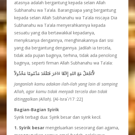
atasnya adalah bergantung kepada selain Allah
Subhanahu wa Ta’ala. Barangsiapa yang bergantung
kepada selain Allah Subhanahu wa Ta’ala niscaya Dia
Subhanahu wa Ta’ala menyerahkannya kepada
sesuatu yang dia bertawakkal kepadanya,
menyiksanya dengannya, menghinakannya dari sisi
yang dia bergantung dengannya. Jadilah ia tercela,
tidak ada pujian baginya, terhina, tidak ada penolong
baginya, seperti firman Allah Subhanahu wa Ta’ala:
لاَّتَجْعَلْ مَعَ اللهِ إِلاَهًا ءَاخَرَ فَتَقْعُدَ مَذْمُومًا مَخْذُولاً
Janganlah kamu adakan ilah-ilah yang lain di samping
Allah, agar kamu tidak menjadi tercela dan tidak
ditinggalkan (Allah).
[Al-Isra`/17 :22]
Bagian-Bagian Syirik
Syirik terbagi dua: Syirik besar dan syirik kecil.
1. Syirik besar
mengeluarkan seseorang dari agama,