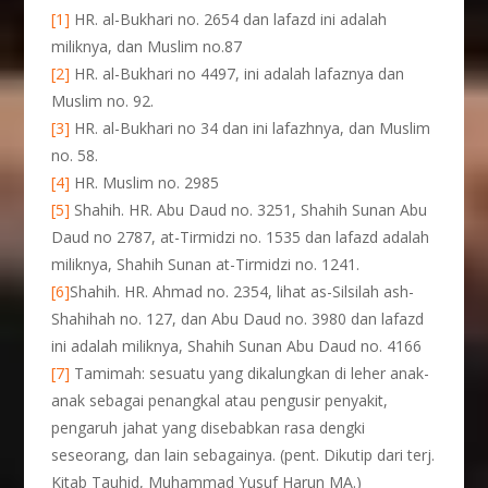
[1]
HR. al-Bukhari no. 2654 dan lafazd ini adalah
miliknya, dan Muslim no.87
[2]
HR. al-Bukhari no 4497, ini adalah lafaznya dan
Muslim no. 92.
[3]
HR. al-Bukhari no 34 dan ini lafazhnya, dan Muslim
no. 58.
[4]
HR. Muslim no. 2985
[5]
Shahih. HR. Abu Daud no. 3251, Shahih Sunan Abu
Daud no 2787, at-Tirmidzi no. 1535 dan lafazd adalah
miliknya, Shahih Sunan at-Tirmidzi no. 1241.
[6]
Shahih. HR. Ahmad no. 2354, lihat as-Silsilah ash-
Shahihah no. 127, dan Abu Daud no. 3980 dan lafazd
ini adalah miliknya, Shahih Sunan Abu Daud no. 4166
[7]
Tamimah: sesuatu yang dikalungkan di leher anak-
anak sebagai penangkal atau pengusir penyakit,
pengaruh jahat yang disebabkan rasa dengki
seseorang, dan lain sebagainya. (pent. Dikutip dari terj.
Kitab Tauhid, Muhammad Yusuf Harun MA.)