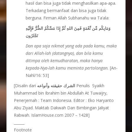
hasil dan bisa juga tidak menghasilkan apa-apa.
Terkadang bermanfaat dan bisa juga tidak
berguna. Firman Allah Subhanahu wa Ta’ala:
وَمَابِكُم مِّن نِّعْمَةٍ فَمِنَ اللهِ ثُمَّ إِذَا مَسَّكُمُ الضُّرُّ فَإِلَيْهِ
تَجْئَرُون
Dan apa saja nikmat yang ada pada kamu, maka
dari Allah-lah (datangnya), dan bila kamu
ditimpa oleh kemudharatan, maka hanya
kepada-Nya-lah kamu meminta pertolongan.
[An-
Nahl/16: 53]
[Disalin dari
الشرك حقيقته وأنواعه
Penulis Syaikh
Muhammad bin Ibrahim bin Abdullah At Tuwaijry,
Penerjemah : Team Indonesia. Editor : Eko Haryanto
Abu Ziyad. Maktab Dakwah Dan Bimbingan Jaliyat
Rabwah. IslamHouse.com 2007 – 1428]
______
Footnote