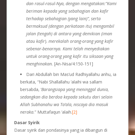
dan rasul-rasul-Nya, dengan mengatakan:”Kami
beriman kepada yang sebahagian dan kafir
terhadap sebahagian (yang lain)”, serta
bermaksud (dengan perkataan itu) mengambil
jalan (tengah) di antara yang demikian (iman
atau kafir
).
merekalah orang-orang yang kafir
sebenar-benarnya. Kami telah menyediakan
untuk orang-orang yang kafir itu siksaan yang
menghinakan.
[An-Nisa/4:150-151]
Dari Abdullah bin Mas’ud Radhiyallahu anhu, ia
berkata, “Nabi Shallallahu ‘alaihi wa sallam
bersabda, ‘
Barangsiapa yang meninggal dunia,
sedangkan dia berdoa kepada sekutu dari selain
Allah Subhanahu wa Ta’ala, niscaya dia masuk
neraka.
” Muttafaqun ‘alaih.
[2]
Dasar Syirik
Dasar syirik dan pondasinya yang ia dibangun di