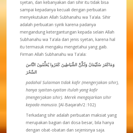
syetan, dan kebanyakan dari sihir itu tidak bisa
sampai kepadanya kecuali dengan perbuatan
menyekutukan Allah Subhanahu wa Ta’ala. Sihir
adalah perbuatan syirik karena padanya
mengandung ketergantungan kepada selain Allah
Subhanahu wa Ta’ala dari jenis syetan, karena hal
itu termasuk mengaku mengetahui yang gaib.
Firman Allah Subhanahu wa Ta’ala:
وَمَاكَفَرَ سُلَيْمَانُ وَلَكِّنَّ الشَّيَاطِينَ كَفَرُوا يُعَلِّمُونَ النَّاسَ
السِّحْرَ
padahal Sulaiman tidak kafir (mengerjakan sihir),
hanya syaitan-syaitan itulah yang kafir
(mengerjakan sihir). Merek mengajarkan sihir
kepada manusia
. [Al-Baqarah/2 :102)
Terkadang sihir adalah perbuatan maksiat yang
merupakan bagian dari dosa besar, bila hanya
dengan obat-obatan dan sejenisnya saja.