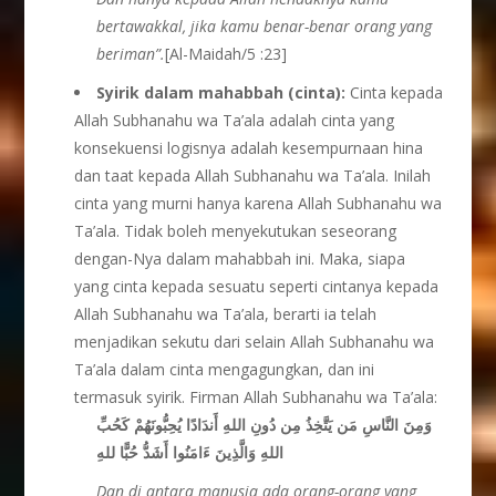
bertawakkal, jika kamu benar-benar orang yang
beriman”.
[Al-Maidah/5 :23]
Syirik dalam mahabbah (cinta):
Cinta kepada
Allah Subhanahu wa Ta’ala adalah cinta yang
konsekuensi logisnya adalah kesempurnaan hina
dan taat kepada Allah Subhanahu wa Ta’ala. Inilah
cinta yang murni hanya karena Allah Subhanahu wa
Ta’ala. Tidak boleh menyekutukan seseorang
dengan-Nya dalam mahabbah ini. Maka, siapa
yang cinta kepada sesuatu seperti cintanya kepada
Allah Subhanahu wa Ta’ala, berarti ia telah
menjadikan sekutu dari selain Allah Subhanahu wa
Ta’ala dalam cinta mengagungkan, dan ini
termasuk syirik. Firman Allah Subhanahu wa Ta’ala:
وَمِنَ النَّاسِ مَن يَتَّخِذُ مِن دُونِ اللهِ أَندَادًا يُحِبُّونَهُمْ كَحُبِّ
اللهِ وَالَّذِينَ ءَامَنُوا أَشَدُّ حُبًّا للهِ
Dan di antara manusia ada orang-orang yang