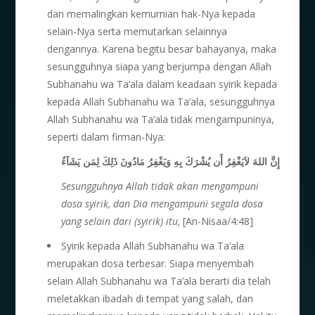
dan memalingkan kemurnian hak-Nya kepada
selain-Nya serta memutarkan selainnya
dengannya. Karena begitu besar bahayanya, maka
sesungguhnya siapa yang berjumpa dengan Allah
Subhanahu wa Ta’ala dalam keadaan syirik kepada
kepada Allah Subhanahu wa Ta’ala, sesungguhnya
Allah Subhanahu wa Ta’ala tidak mengampuninya,
seperti dalam firman-Nya:
إِنَّ اللهَ لاَيَغْفِرُ أَن يُشْرَكَ بِهِ وَيَغْفِرُ مَادُونَ ذَلِكَ لِمَن يَشَآءُ
Sesungguhnya Allah tidak akan mengampuni
dosa syirik, dan Dia mengampuni segala dosa
yang selain dari (syirik) itu,
[An-Nisaa/4:48]
Syirik kepada Allah Subhanahu wa Ta’ala
merupakan dosa terbesar. Siapa menyembah
selain Allah Subhanahu wa Ta’ala berarti dia telah
meletakkan ibadah di tempat yang salah, dan