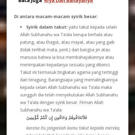
Baca Juga
Riya Dan Bahayanya
Di antara macam-macam syirik besar:
Syirik dalam takut:
yaitu takut kepada selain
Allah Subhanahu wa Ta’ala berupa berhala atau
patung, atau thagut, atau mayat, atau yang gaib
(tidak terlihat mata, pent.) dari bangsa jin atau
manusia bahwa ia bisa membahayakannya atau
menimpakan kepadanya sesuatu yang dibenci.
Takut ini termasuk tingkatan agama yang tertinggi
dan teragung. Barangsiapa yang memalingkannya
kepada selain Allah Subhanahu wa Ta’ala maka
sungguh dia telah menyekutukan Allah Subhanahu
wa Ta’ala dengan syirik besar. Firman Allah
Subhanahu wa Ta’ala:
فَلاَتَخَافُوهُمْ وَخَافُونِ إِن كُنتُمْ مُّؤْمِنِينَ
karena itu janganlah kamu takut kepada mereka,