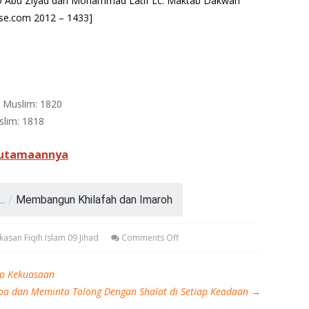
to Abu Ziyad dan Mohammad Latif Lc. Maktab Dakwah
se.com 2012 – 1433]
n Muslim: 1820
slim: 1818
eutamaannya
..
/
Membangun Khilafah dan Imaroh
kasan Fiqih Islam 09 Jihad
Comments Off
p Kekuasaan
oa dan Meminta Tolong Dengan Shalat di Setiap Keadaan
→