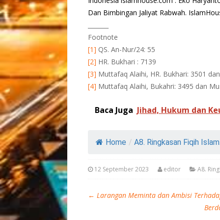
Indonesia islamhouse.com : Eko Haryan
Dan Bimbingan Jaliyat Rabwah. IslamHou
_______
Footnote
[1]
QS. An-Nur/24: 55
[2]
HR. Bukhari : 7139
[3]
Muttafaq Alaihi, HR. Bukhari: 3501 da
[4]
Muttafaq Alaihi, Bukahri: 3495 dan Mu
Baca Juga
Jihad, Hukum dan K
Home
/
A8. Ringkasan Fiqih Islam.
12 September 2023
editor
A8. Ring
←
Larangan Meminta dan Ambisi Terhada
Berd