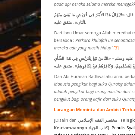
pada api neraka selama mereka menegakk
 قال
: «لايَزَالُ هَذَا الأَمْرُ فِي قُرَيْشٍ مَا بَقِيَ مِنْهُمُ
اثْنَانِ». متفق عليه.
Dari Ibnu Umar semoga Allah meredhai me
bersabda :
Perkara khilafah ini senantias
mereka ada yang masih hidup”
.
[3]
 عليه وسلم
– «النَّاسُ تَبَعٌ لِقُرَيْشٍ فِي هَذَا الشَّأْنِ
بَعٌ لِمُسْلِمِهِمْ، وَكَافِرُهُمْ تَبَعٌ لِكَافِرِهِمْ». متفق عليه
Dari Abi Hurairah Radhiyallahu anhu berkat
Manusia pengikut bagi suku Quraisy dalam
adalah pengikut bagi orang muslim dari s
pengikut bagi orang kafir dari suku Qurais
Larangan Meminta dan Ambisi Terh
[Disalin dari
مختصر الفقه الإسلامي
(Ringk
Keutamaannya كتاب الجهاد)
.
Penulis Sya