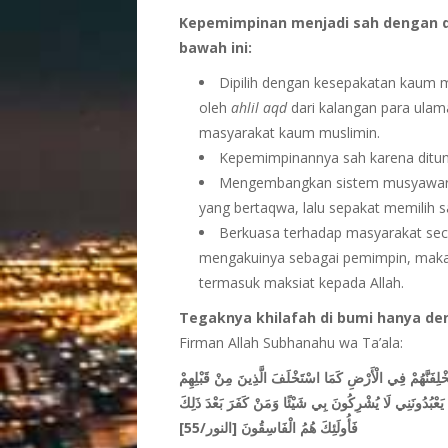
Kepemimpinan menjadi sah dengan di
bawah ini:
Dipilih dengan kesepakatan kaum m
oleh
ahlil aqd
dari kalangan para ulam
masyarakat kaum muslimin.
Kepemimpinannya sah karena ditunj
Mengembangkan sistem musyawarah 
yang bertaqwa, lalu sepakat memilih s
Berkuasa terhadap masyarakat sec
mengakuinya sebagai pemimpin, maka w
termasuk maksiat kepada Allah.
Tegaknya khilafah di bumi hanya d
Firman Allah Subhanahu wa Ta’ala:
ِفَنَّهُمْ فِي الْأَرْضِ كَمَا اسْتَخْلَفَ الَّذِينَ مِنْ قَبْلِهِمْ
مْنًا يَعْبُدُونَنِي لَا يُشْرِكُونَ بِي شَيْئًا وَمَنْ كَفَرَ بَعْدَ ذَلِكَ
]
فَأُولَئِكَ هُمُ الْفَاسِقُونَ [النور/55