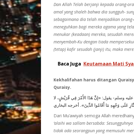
Dan Allah Telah berjanji kepada orang-o
amal yang shaleh bahwa dia sungguh- su
sebagaimana dia telah menjadikan orang-
meneguhkan bagi mereka agama yang telah
menukar (keadaan) mereka, sesudah mere
menyembah-Ku dengan tiada mempersekut
(tetap) kafir sesudah (janji) itu, maka mer
Baca Juga
Keutamaan Mati Syahi
Kekhalifahan harus ditangan Qurais
Quraisy.
عليه وسلم- يقول
: «إنَّ هَذَا الأَمْرَ فِي قُرَيْشٍ، لا
Dari Mu’awiyah semoga Allah meredhainy
‘alaihi wa sallam bersabda: Sesungguhnya 
tidak ada seorangpun yang memusuhi mer