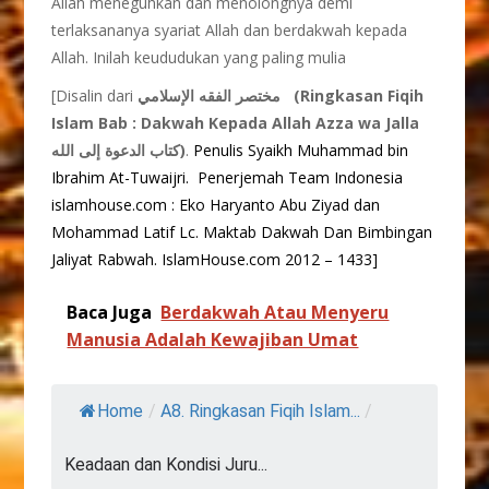
Allah meneguhkan dan menolongnya demi
terlaksananya syariat Allah dan berdakwah kepada
Allah. Inilah keududukan yang paling mulia
[Disalin dari
مختصر الفقه الإسلامي
(Ringkasan Fiqih
Islam Bab : Dakwah Kepada Allah Azza wa Jalla
كتاب الدعوة إلى الله)
.
Penulis Syaikh Muhammad bin
Ibrahim At-Tuwaijri.
Penerjemah Team Indonesia
islamhouse.com : Eko Haryanto Abu Ziyad dan
Mohammad Latif Lc. Maktab Dakwah Dan Bimbingan
Jaliyat Rabwah. IslamHouse.com 2012 – 1433]
Baca Juga
Berdakwah Atau Menyeru
Manusia Adalah Kewajiban Umat
Home
/
A8. Ringkasan Fiqih Islam...
/
Keadaan dan Kondisi Juru...