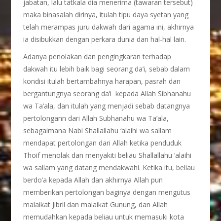
jabatan, lalu tatkala dia menerima (tawaran tersebut)
maka binasalah dirinya, itulah tipu daya syetan yang
telah merampas juru dakwah dari agama ini, akhirnya
ia disibukkan dengan perkara dunia dan hal-hal lain.
Adanya penolakan dan pengingkaran terhadap
dakwah itu lebih baik bagi seorang da’i, sebab dalam
kondisi itulah bertambahnya harapan, pasrah dan
bergantungnya seorang da’i kepada Allah Sibhanahu
wa Ta’ala, dan itulah yang menjadi sebab datangnya
pertolongann dari Allah Subhanahu wa Ta’ala,
sebagaimana Nabi Shallallahu ‘alaihi wa sallam
mendapat pertolongan dari Allah ketika penduduk
Thoif menolak dan menyakiti beliau Shallallahu ‘alaihi
wa sallam yang datang mendakwahi. Ketika itu, beliau
berdo’a kepada Allah dan akhirnya Allah pun
memberikan pertolongan baginya dengan mengutus
malaikat Jibril dan malaikat Gunung, dan Allah
memudahkan kepada beliau untuk memasuki kota