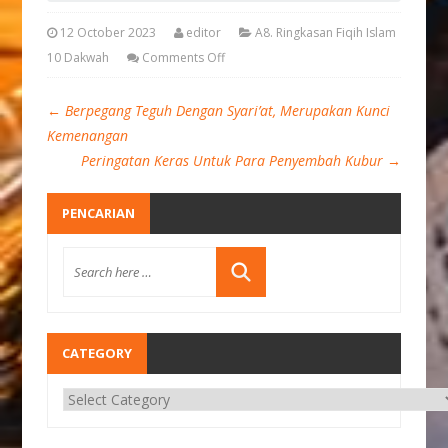
12 October 2023
editor
A8. Ringkasan Fiqih Islam
10 Dakwah
Comments Off
←
Berpegang Teguh Dengan Syari’at, Merupakan Kunci
Kemenangan
Peringatan Keras Untuk Para Penyembah Kubur
→
PENCARIAN
CATEGORY