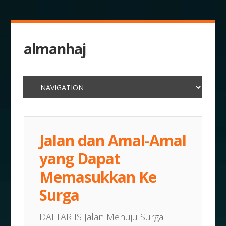
almanhaj
Jalan dan Amal-Amal
yang Dapat
Memasukkan Ke
Surga
DAFTAR ISIJalan Menuju Surga