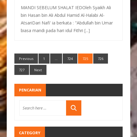
MANDI SEBELUM SHALAT IEDOleh Syaikh Ali
bin Hasan bin Ali Abdul Hamid Al-Halabi Al-
AtsariDari Nafi' ia berkata : "Abdullah bin Umar
biasa mandi pada hari idul Fithri
[...]
Previous
1
…
724
725
726
727
Next
PENCARIAN
CATEGORY