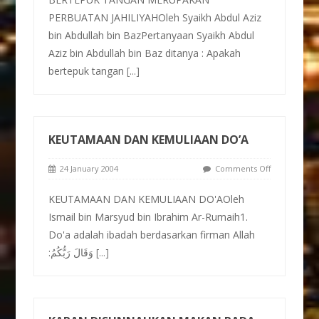
PERBUATAN JAHILIYAHOleh Syaikh Abdul Aziz
bin Abdullah bin BazPertanyaan Syaikh Abdul
Aziz bin Abdullah bin Baz ditanya : Apakah
bertepuk tangan
[...]
KEUTAMAAN DAN KEMULIAAN DO’A
24 January 2004
Comments Off
KEUTAMAAN DAN KEMULIAAN DO'AOleh
Ismail bin Marsyud bin Ibrahim Ar-Rumaih1.
Do'a adalah ibadah berdasarkan firman Allah
:وَقَالَ رَبُّكُمُ
[...]