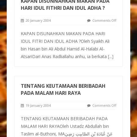
KAPAN DISUNNAHKAN MAKAN PADA
HARI IDUL FITHRI DAN IDUL ADHA ?
20 January 2004
Comments Off
KAPAN DISUNAHKAN MAKAN PADA HARI
IDUL FITRI DAN IDUL ADHA ?Oleh Syaikh Ali
bin Hasan bin Ali Abdul Hamid Al-Halabi Al-
AtsariDari Anas Radliallahu anhu, ia berkata
[...]
TENTANG KEUTAMAAN BERIBADAH
PADA MALAM HARI RAYA
19 January 2004
Comments Off
TENTANG KEUTAMAAN BERIBADAH PADA
MALAM HARI RAYAOleh Ustadz Abdullah bin
Taslim al-Buthoni, MAعَنْ عُبَادَةَ بْنِ الصَّامِتِ رَضِيَ