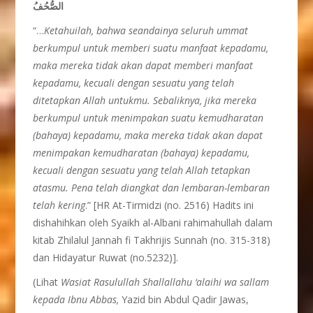
الصُّحُفُ
“…
Ketahuilah, bahwa
seandainya
seluruh
ummat
berkumpul
untuk
memberi
suatu
manfaat
kepadamu,
maka
mereka
tidak
akan
dapat
memberi
manfaat
kepadamu,
kecuali
dengan
sesuatu yang telah
ditetapkan Allah untukmu. Sebaliknya,
jika
mereka
berkumpul
untuk
menim
pakan
suatu
kemudharatan
(bahaya) kepadamu, maka
mereka
tidak
akan
dapat
menimpakan
kemudharatan (bahaya)
kepadamu,
kecuali
dengan
sesuatu yang
telah Allah tetapkan
atasmu. Pena telah
diangkat dan lembaran-lem
baran
telah
kering
.” [HR At-Tirmidzi (no. 2516) Hadits ini
dishahihkan oleh Syaikh al-Albani rahimahullah dalam
kitab Zhilalul Jannah fi Takhrijis Sunnah (no. 315-318)
dan Hidayatur Ruwat (no.5232)].
(Lihat
Wasiat Rasulullah Shallallahu ‘alaihi wa sallam
kepada Ibnu Abbas,
Yazid bin Abdul Qadir Jawas,