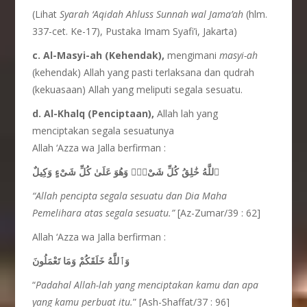
(Lihat
Syarah ‘Aqidah
Ahluss Sunnah
wal
Jama’ah
(hlm.
337-cet. Ke-17), Pustaka Imam Syafi’i, Jakarta)
c. Al-Masyi-ah (Kehendak),
mengimani
masyi-ah
(kehendak) Allah yang pasti terlaksana dan qudrah
(kekuasaan) Allah yang meliputi segala sesuatu.
d. Al-Khalq (Penciptaan),
Allah lah yang
menciptakan segala sesuatunya
Allah ‘Azza wa Jalla berfirman :
ٱللَّهُ خَٰلِقُ كُلِّ شَىْءٍۖ وَهُوَ عَلَىٰ كُلِّ شَىْءٍ وَكِيلٌ
“Allah pencipta
segala
sesuatu dan Dia
Maha
Pemelihara
atas
segala
sesuatu.”
[Az-Zumar/39 : 62]
Allah ‘Azza wa Jalla berfirman :
وَٱللَّهُ خَلَقَكُمْ وَمَا تَعْمَلُونَ
“
Padahal Allah-lah yang menciptakan
kamu dan apa
yang kamu
perbuat
itu.
” [Ash-Shaffat/37 : 96]