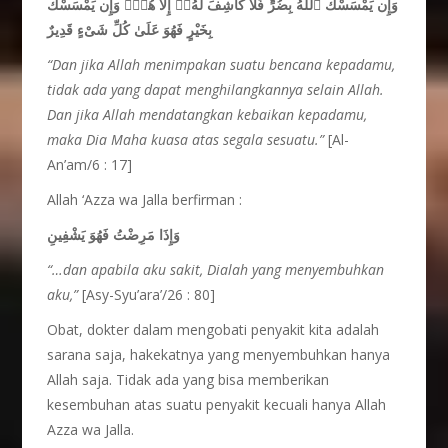
وَإِن يَمْسَسْكَ ٱللَّهُ بِضُرٍّ فَلَا كَاشِفَ لَهُۥٓ إِلَّا هُوَۖ وَإِن يَمْسَسْكَ
بِخَيْرٍ فَهُوَ عَلَىٰ كُلِّ شَىْءٍ قَدِيرٌ
“Dan jika Allah menimpakan
suatu
bencana
kepadamu,
tidak
ada yang dapat
menghilangkannya
selain
Allah.
Dan jika
Allah
mendatangkan
kebaikan
kepadamu,
maka
Dia
Maha
kuasa
atas
segala
sesuatu.”
[Al-
An’am/6 : 17]
Allah ‘Azza wa Jalla berfirman :
وَإِذَا مَرِضْتُ فَهُوَ يَشْفِينِ
“…dan apabila
aku
sakit, Dialah yang menyembuhkan
aku,”
[Asy-Syu’ara’/26 : 80]
Obat, dokter dalam mengobati penyakit kita adalah
sarana saja, hakekatnya yang menyembuhkan hanya
Allah saja. Tidak ada yang bisa memberikan
kesembuhan atas suatu penyakit kecuali hanya Allah
Azza wa Jalla.