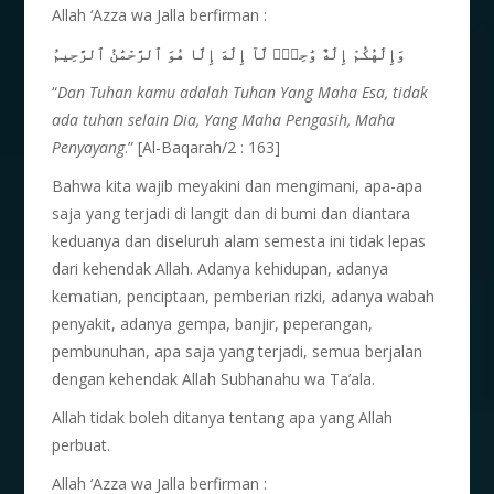
Allah ‘Azza wa Jalla berfirman :
وَإِلَٰهُكُمْ إِلَٰهٌ وَٰحِدٌۖ لَّآ إِلَٰهَ إِلَّا هُوَ ٱلرَّحْمَٰنُ ٱلرَّحِيمُ
“
Dan Tuhan
kamu
adalah
Tuhan Yang Maha
Esa, tidak
ada
tuhan
selain
Dia, Yang Maha
Pengasih, Maha
Penyayang
.” [Al-Baqarah/2 : 163]
Bahwa kita wajib meyakini dan mengimani, apa-apa
saja yang terjadi di langit dan di bumi dan diantara
keduanya dan diseluruh alam semesta ini tidak lepas
dari kehendak Allah. Adanya kehidupan, adanya
kematian, penciptaan, pemberian rizki, adanya wabah
penyakit, adanya gempa, banjir, peperangan,
pembunuhan, apa saja yang terjadi, semua berjalan
dengan kehendak Allah Subhanahu wa Ta’ala.
Allah tidak boleh ditanya tentang apa yang Allah
perbuat.
Allah ‘Azza wa Jalla berfirman :