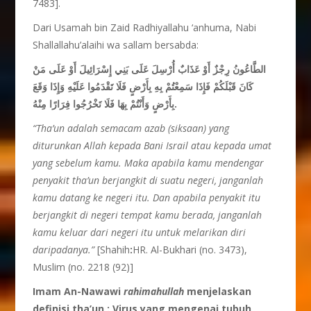
7483].
Dari Usamah bin Zaid Radhiyallahu ‘anhuma, Nabi
Shallallahu’alaihi wa sallam bersabda:
الطَّاعُونُ رِجْزٌ أَوْ عَذَابٌ أُرْسِلَ عَلَى بَنِي إِسْرَائِيلَ أَوْ عَلَى مَنْ
كَانَ قَبْلَكُمْ فَإِذَا سَمِعْتُمْ بِهِ بِأَرْضٍ فَلَا تَقْدَمُوا عَلَيْهِ وَإِذَا وَقَعَ
بِأَرْضٍ وَأَنْتُمْ بِهَا فَلَا تَخْرُجُوا فِرَارًا مِنْهُ
.
“Tha’
u
n
adalah
semacam
azab (siksaan) yang
diturunkan Allah kepada Bani Israil
atau
kepada
umat
yang sebelum
kamu. Maka
apabila
kamu
mendengar
penyakit
tha’un
berjangkit di suatu negeri, janganlah
kamu
datang
ke negeri itu. Dan apabila
penyakit
itu
berjangkit di negeri tempat
kamu
berada, janganlah
kamu
keluar
dari negeri itu
untuk
melarikan
diri
daripadanya.”
[Shahih
:
HR. Al-Bukhari (no. 3473),
Muslim (no. 2218 (92)]
Imam An-Nawawi
rahimahullah
menjelaskan
definisi tha’un : Virus yang mengenai tubuh,