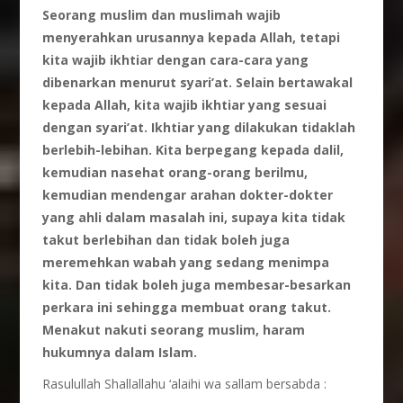
Seorang
muslim dan muslimah
wajib
menyerahkan
urusannya
kepada Allah, tetapi
kita
wajib
ikhtiar
dengan
cara-cara yang
dibenarkan
menurut
syari’at. Selain
bertawakal
kepada Allah, kita
wajib
ikhtiar yang sesuai
dengan
syari’at. Ikhtiar yang dilakukan
tidaklah
berlebih-lebihan. Kita berpegang
kepada
dalil,
kemudian
nasehat orang-orang berilmu,
kemudian
mendengar
arahan
dokter-dokter
yang ahli
dalam
masalah
ini, supaya
kita
tidak
takut
berlebihan dan tidak
boleh juga
meremehkan
wabah yang sedang
menimpa
kita. Dan
tidak
boleh juga
membesar-besarkan
perkara
ini
sehingga
membuat orang takut.
Menakut
nakuti
seorang
muslim, haram
hukumnya
dalam Islam.
Rasulullah Shallallahu ‘alaihi wa sallam bersabda :