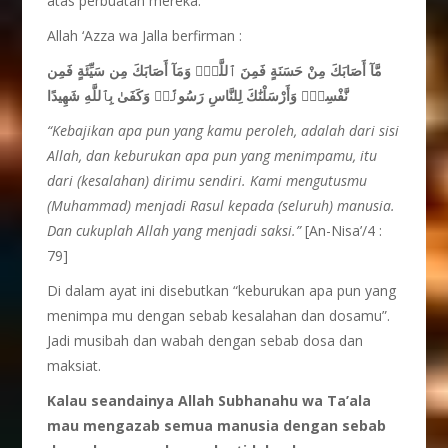
atas perbuatan mereka.
Allah ‘Azza wa Jalla berfirman :
مَّآ أَصَابَكَ مِنْ حَسَنَةٍ فَمِنَ ٱللَّهِۖ وَمَآ أَصَابَكَ مِن سَيِّئَةٍ فَمِن
نَّفْسِكَۚ وَأَرْسَلْنَٰكَ لِلنَّاسِ رَسُولًاۚ وَكَفَىٰ بِٱللَّهِ شَهِيدًا
“Kebajikan apa pun yang kamu
peroleh, adalah
dari sisi
Allah, dan keburukan
apa pun yang menimpamu, itu
dari (kesalahan) dirimu
sendiri. Kami mengutusmu
(Muhammad) menjadi Rasul kepada (seluruh) manusia.
Dan cukuplah Allah yang menjadi
saksi.”
[An-Nisa’/4 :
79]
Di dalam ayat ini disebutkan “keburukan apa pun yang
menimpa mu dengan sebab kesalahan dan dosamu”.
Jadi musibah dan wabah dengan sebab dosa dan
maksiat.
Kalau
seandainya Allah Subhanahu
w
a
T
a’ala
mau
mengazab
semua
manusia
dengan
sebab