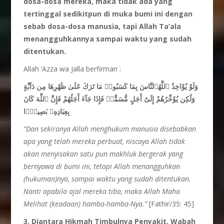
dosa-dosa
mereka, maka
tidak
ada yang
tertinggal
sedikitpun di muka
bumi
ini
dengan
sebab
dosa-dosa
manusia, tapi Allah Ta’ala
menangguhkannya
sampai
waktu yang sudah
ditentukan.
Allah ‘Azza wa Jalla berfirman :
وَلَوْ يُؤَاخِذُ ٱللَّهُٱلنَّاسَ بِمَا كَسَبُوا۟ مَا تَرَكَ عَلَىٰ ظَهْرِهَا مِن دَآبَّةٍ
وَلَٰكِن يُؤَخِّرُهُمْ إِلَىٰٓ أَجَلٍ مُّسَمًّىۖ فَإِذَا جَآءَ أَجَلُهُمْ فَإِنَّ ٱللَّهَ كَانَ
بِعِبَادِهِۦ بَصِيرًۢا
“Dan sekiranya Allah menghukum
manusia
disebabkan
apa yang telah
mereka
perbuat, niscaya Allah
tidak
akan
menyisakan
satu pun makhluk
bergerak yang
bernyawa di bumi
ini, tetapi Allah
menangguhkan
(hukuman)nya, sampai
waktu yang sudah
ditentukan.
Nanti
apabila
ajal
mereka
tiba, maka Allah Maha
Melihat (keadaan) hamba-hamba-Nya.”
[Fathir/35: 45]
3.
Diantara Hikmah Timbulnya Penyakit, Wabah