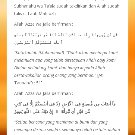
Subhanahu wa Ta’ala sudah takdirkan dan Allah sudah
tulis di Lauh Mahfuzh.
Allah ‘Azza wa Jalla berfirman :
قُل لَّن يُصِيبَنَآ إِلَّا مَا كَتَبَ ٱللَّهُ لَنَا هُوَ مَوْلَىٰنَاۚ وَعَلَى
ٱللَّهِ فَلْيَتَوَكَّلِ ٱلْمُؤْمِنُونَ
“Katakanlah (Muhammad), “Tidak
akan
menimpa kami
melainkan
apa yang telah
ditetapkan Allah bagi kami.
Dialah
pelindung kami, dan hanya
kepada Allah
bertawakallah orang-orang yang beriman.”
[At-
Taubah/9 : 51]
Allah ‘Azza wa Jalla berfirman :
مَآ أَصَابَ مِن مُّصِيبَةٍ فِى ٱلْأَرْضِ وَلَا فِىٓ أَنفُسِكُمْ إِلَّا فِى كِتَٰبٍ
مِّن قَبْلِ أَن نَّبْرَأَهَآۚ إِنَّ ذَٰلِكَ عَلَى ٱللَّهِ يَسِيرٌ
“Setiap
bencana yang menimpa di bumi dan yang
menimpa
dirimu
sendiri, semuanya
telah
tertulis
dalam