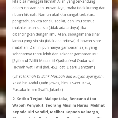
kita bisa menggali hikmah Allah yang terkandung
dalam ciptaan dan urusan-Nya, maka tidak kurang dari
ribuan hikmah. Namun akal kita sangat terbatas,
pengetahuan kita terlalu sedikit, dan ilmu semua
makhluk akan sia-sia (tidak ada artinya) jika
dibandingkan dengan ilmu Allah, sebagaimana sinar
lampu yang sia-sia (tidak ada artinya) di bawah sinar
matahari. Dan ini pun hanya gambaran saja, yang
sebenarnya tentu lebih dari sekedar gambaran ini.”
[Syifaa-ul ‘Aliilfii Masaa-ilil Qadhaa’wal Qadar wal
Hikmah wat Ta’liil (hal. 452) cet. Daaru Zamzam]
(Lihat
Hikmah Di Balik
Musibah dan Ruqyah
Syar’iyyah
;
Yazid bin Abdul Qadir Jawas, hlm. 15-cet. Ke-4,
Pustaka Imam Syafi’i, Jakarta)
2. Ketika Terjadi Malapetaka, Bencana Atau
Wabah Penyakit, Seorang Muslim Harus Melihat
Kepada Diri Sendiri, Melihat Kepada Keluarga,