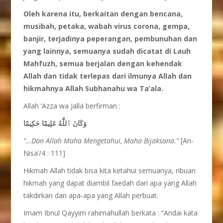
Oleh karena itu, berkaitan dengan bencana,
musibah, petaka, wabah virus corona, gempa,
banjir, terjadinya peperangan, pembunuhan dan
yang lainnya, semuanya sudah dicatat di Lauh
Mahfuzh, semua berjalan dengan kehendak
Allah dan tidak terlepas dari ilmunya Allah dan
hikmahnya Allah Subhanahu wa Ta’ala.
Allah ‘Azza wa Jalla berfirman :
وَكَانَ ٱللَّهُ عَلِيمًا حَكِيمًا
“…Dan Allah Maha
Mengetahui, Maha
Bijaksana.”
[An-
Nisa’/4 : 111]
Hikmah Allah tidak bisa kita ketahui semuanya, ribuan
hikmah yang dapat diambil faedah dari apa yang Allah
takdirkan dan apa-apa yang Allah perbuat.
Imam Ibnul Qayyim rahimahullah berkata : “Andai kata