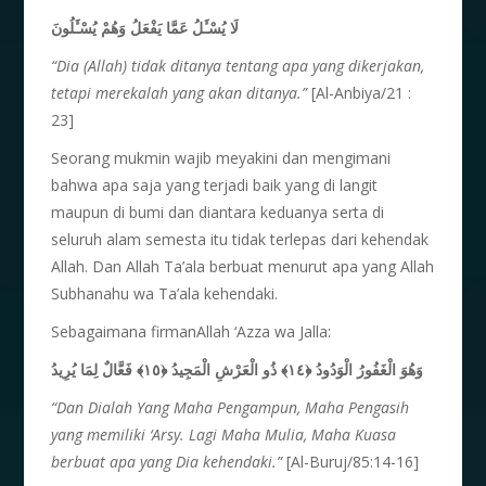
لَا يُسْـَٔلُ عَمَّا يَفْعَلُ وَهُمْ يُسْـَٔلُونَ
“Dia (Allah) tidak
ditanya
tentang
apa yang dikerjakan,
tetapi
merekalah yang akan
ditanya.”
[Al-Anbiya/21 :
23]
Seorang mukmin wajib meyakini dan mengimani
bahwa apa saja yang terjadi baik yang di langit
maupun di bumi dan diantara keduanya serta di
seluruh alam semesta itu tidak terlepas dari kehendak
Allah. Dan Allah Ta’ala berbuat menurut apa yang Allah
Subhanahu wa Ta’ala kehendaki.
Sebagaimana firmanAllah ‘Azza wa Jalla:
فَعَّالٌ لِمَا يُرِيدُ
﴿١٥﴾
ذُو الْعَرْشِ الْمَجِيدُ
﴿١٤﴾
وَهُوَ الْغَفُورُ الْوَدُودُ
“Dan Dialah Yang Maha Pengampun, Maha Pengasih
yang memiliki ‘Arsy. Lagi Maha Mulia, Maha Kuasa
berbuat apa yang Dia kehendaki.”
[Al-Buruj/85:14-16]