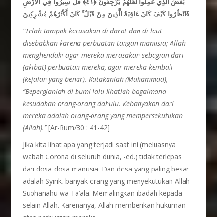
قُلْ سِيرُوا فِي الْأَرْضِ
﴿٤١﴾
بَعْضَ الَّذِي عَمِلُوا لَعَلَّهُمْ يَرْجِعُونَ
كَانَ أَكْثَرُهُمْ مُشْرِكِينَ
ۚ
فَانْظُرُوا كَيْفَ كَانَ عَاقِبَةُ الَّذِينَ مِنْ قَبْلُ
“Telah
tampak
kerusakan di darat dan di laut
disebabkan
karena
perbuatan
tangan
manusia; Allah
menghendaki agar mereka
merasakan
sebagian
dari
(akibat) perbuatan
mereka, agar mereka
kembali
(kejalan yang benar). Katakanlah (Muhammad),
“Bepergianlah di bumi
lalu
lihatlah
bagaimana
kesudahan orang-orang dahulu. Kebanyakan
dari
mereka
adalah orang-orang yang mempersekutukan
(Allah).”
[Ar-Rum/30 : 41-42]
Jika kita lihat apa yang terjadi saat ini (meluasnya
wabah Corona di seluruh dunia, -ed.) tidak terlepas
dari dosa-dosa manusia. Dan dosa yang paling besar
adalah Syirik, banyak orang yang menyekutukan Allah
Subhanahu wa Ta’ala. Memalingkan ibadah kepada
selain Allah. Karenanya, Allah memberikan hukuman