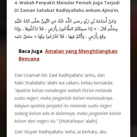
4. Wabah Penyakit Menular Pernah Juga Terjadi
Di Zaman Sahabat Radhiyallahu anhum Ajma’in.
وَعَنْ أُسَامَةَ بْنِ زَيْدٍ رضي اللَّه عَنْهُ عنِ النَّبِيِّ صَلّى اللهُ عَلَيْهِ
إذَا سمِعْتُمْ الطَّاعُونَ بِأَرْضٍ ، فَلاَ تَدْخُلُوهَا ، وَإذَا
: «
وسَلَّم قَالَ
متفقٌ عليه
»
وقَعَ بِأَرْضٍ ، وَأَنْتُمْ فِيهَا ، فَلاَ تَخْرُجُوا مِنْهَا
Baca Juga
Amalan yang Menghilangkan
Bencana
Dari Usamah bin Zaid Radhiyallahu ‘anhu, dari
Nabi Shallallahu ‘alaihi wa sallam, beliau bersabda:
“
Apabila kalian mendengar wabah
tha’un
melanda
suatu negeri, maka janganlah kalian memasukinya.
Adapun
apabila
penyakit
itu
melanda
suatu negeri
sedang kalian ada di dalamnya, maka
janganlah kalian
keluar
dari negeri itu.”
[Muttafaqun ‘alaihi]
Dari ‘Aisyah Radhiyallahu ‘anha, ia berkata, aku