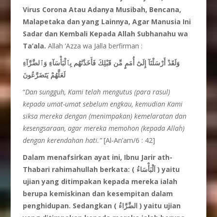
Virus Corona Atau Adanya Musibah, Bencana,
Malapetaka dan yang Lainnya, Agar Manusia Ini
Sadar dan Kembali Kepada Allah Subhanahu wa
Ta’ala.
Allah ‘Azza wa Jalla berfirman :
وَلَقَدْ أَرْسَلْنَآ إِلَىٰٓ أُمَمٍ مِّن قَبْلِكَ فَأَخَذْنَٰهُم بِٱلْبَأْسَآءِ وَٱلضَّرَّآءِ
لَعَلَّهُمْ يَتَضَرَّعُونَ
“
Dan sungguh, Kami telah
mengutus (para rasul)
kepada
umat-umat
sebelum
engkau, kemudian Kami
siksa
mereka
dengan (menimpakan) kemelaratan dan
kesengsaraan, agar mereka
memohon (kepada Allah)
dengan
kerendahan
hati.”
[Al-An’am/6 : 42]
Dalam
menafsirkan
ayat
ini, Ibnu
Jarir
ath-
Thabari
rahimahullah
berkata: (
اَلْبَأْسَاءُ
)
yaitu
ujian yang ditimpakan
kepada
mereka
ialah
berupa
kemiskinan dan kesempitan
dalam
penghidupan. Sedangkan (
الضَّرَّاءُ
) yaitu
u
j
ian