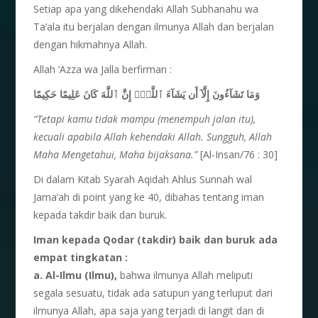
Setiap apa yang dikehendaki Allah Subhanahu wa
Ta’ala itu berjalan dengan ilmunya Allah dan berjalan
dengan hikmahnya Allah.
Allah ‘Azza wa Jalla berfirman :
وَمَا تَشَآءُونَ إِلَّآ أَن يَشَآءَ ٱللَّهُۚ إِنَّ ٱللَّهَ كَانَ عَلِيمًا حَكِيمًا
“Tetapi
kamu
tidak
mampu (menempuh
jalan
itu),
kecuali
apabila Allah kehendaki Allah. Sungguh, Allah
Maha
Mengetahui, Maha
bijaksana.”
[Al-Insan/76 : 30]
Di dalam Kitab Syarah Aqidah Ahlus Sunnah wal
Jama’ah di point yang ke 40, dibahas tentang iman
kepada takdir baik dan buruk.
Iman kepada
Qodar (takdir) baik dan buruk
ada
empat
tingkatan :
a. Al-Ilmu (Ilmu),
bahwa ilmunya Allah meliputi
segala sesuatu, tidak ada satupun yang terluput dari
ilmunya Allah, apa saja yang terjadi di langit dan di