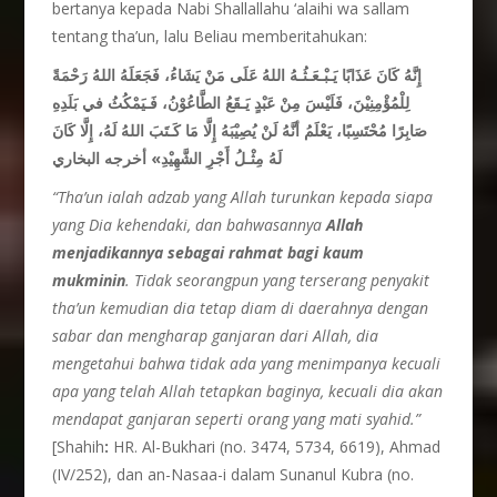
bertanya kepada Nabi Shallallahu ‘alaihi wa sallam
tentang tha’un, lalu Beliau memberitahukan:
إ
نَّهُ كَانَ عَذَابًا يَـبْـعَـثُـهُ اللهُ عَلَى مَنْ يَشَاءُ، فَجَعَلَهُ اللهُ رَحْمَةً
لِلْمُؤْمِنِيْنَ، فَلَيْسَ مِنْ عَبْدٍ يَـقَعُ الطَّاعُوْنُ، فَـيَمْكُثُ في بَلَدِهِ
صَابِرًا مُحْتَسِبًا، يَعْلَمُ أنَّهُ لَنْ يُصِيْبَهُ إِلَّا مَا كَـتَبَ اللهُ لَهُ، إِلَّا كَانَ
أخرجه البخاري
»
لَهُ مِثْـلُ أَجْرِ الشَّهِيْدِ
“Tha’un
ialah
adzab yang Allah turunkan
kepada
siapa
yang Dia kehendaki, dan bahwasannya
Allah
menjadikannya
sebagai
rahmat
bagi
kaum
mukminin
. Tidak
seorangpun yang terserang
penyakit
tha’
u
n
kemudian
dia
tetap
diam di daerahnya
dengan
sabar dan mengharap
ganjaran
dari Allah, dia
mengetahui
bahwa
tidak
ada yang menimpanya
kecuali
apa yang telah Allah tetapkan
baginya, kecuali
dia
akan
mendapat
ganjaran
seperti orang yang
mati
syahid.”
[Shahih
:
HR. Al-Bukhari (no. 3474, 5734, 6619), Ahmad
(IV/252), dan an-Nasaa-i dalam Sunanul Kubra (no.