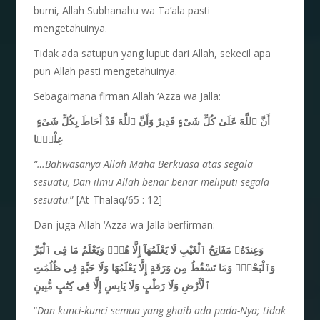
bumi, Allah Subhanahu wa Ta’ala pasti
mengetahuinya.
Tidak ada satupun yang luput dari Allah, sekecil apa
pun Allah pasti mengetahuinya.
Sebagaimana firman Allah ‘Azza wa Jalla:
أَنَّ ٱللَّهَ عَلَىٰ كُلِّ شَىْءٍ قَدِيرٌ وَأَنَّ ٱللَّهَ قَدْ أَحَاطَ بِكُلِّ شَىْءٍ
عِلْمًۢا
“…Bahwasanya Allah Maha
Berkuasa
atas
segala
sesuatu, Dan ilmu Allah benar
benar
meliputi
segala
sesuatu
.” [At-Thalaq/65 : 12]
Dan juga Allah ‘Azza wa Jalla berfirman:
وَعِندَهُۥ مَفَاتِحُ ٱلْغَيْبِ لَا يَعْلَمُهَآ إِلَّا هُوَۚ وَيَعْلَمُ مَا فِى ٱلْبَرِّ
وَٱلْبَحْرِۚ وَمَا تَسْقُطُ مِن وَرَقَةٍ إِلَّا يَعْلَمُهَا وَلَا حَبَّةٍ فِى ظُلُمَٰتِ
ٱلْأَرْضِ وَلَا رَطْبٍ وَلَا يَابِسٍ إِلَّا فِى كِتَٰبٍ مُّبِينٍ
“
Dan kunci-kunci
semua yang g
h
aib
ada pada-Nya; tidak