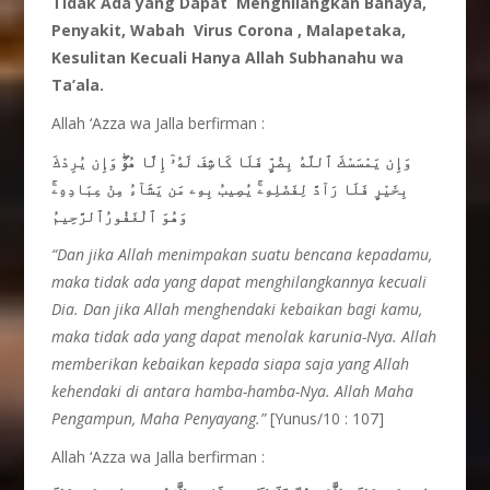
Tidak Ada yang Dapat Menghilangkan Bahaya,
Penyakit, Wabah Virus Corona , Malapetaka,
Kesulitan Kecuali Hanya Allah Subhanahu wa
Ta’ala.
Allah ‘Azza wa Jalla berfirman :
وَإِن يَمْسَسْكَ ٱللَّهُ بِضُرٍّ فَلَا كَاشِفَ لَهُۥٓ إِلَّا هُوَۖ وَإِن يُرِدْكَ
بِخَيْرٍ فَلَا رَآدَّ لِفَضْلِهِۦۚ يُصِيبُ بِهِۦ مَن يَشَآءُ مِنْ عِبَادِهِۦۚ
وَهُوَ ٱلْغَفُورُٱلرَّحِيمُ
“Dan jika Allah menimpakan
suatu
bencana
kepadamu,
maka
tidak
ada yang dapat
menghilangkannya
kecuali
Dia. Dan jika Allah menghendaki
kebaikan
bagi
kamu,
maka
tidak
ada yang dapat
menolak
karunia-Nya. Allah
memberikan
kebaikan
kepada
siapa
saja yang Allah
kehendaki di antara
hamba-hamba-Nya. Allah
Maha
Pengampun, Maha
Penyayang.”
[Yunus/10 : 107]
Allah ‘Azza wa Jalla berfirman :