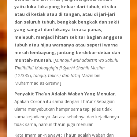
yaitu luka-luka yang keluar dari tubuh, di siku
atau di ketiak atau di tangan, atau di jari-jari
dan seluruh tubuh, bengkak bengkak dan sakit
yang sangat dan lukanya terasa panas,
melepuh, menjadi hitam sekitar bagian anggota
tubuh atau hijau warnanya atau seperti warna
merah lembayung, jantung berdebar-debar dan
muntah-muntah.
[
Minhajul Muhadditsin wa Sabiilu
Thalibiihil Muhaqqiqin fi Syarhi Shahih Muslim
(12/335),
tahqiq, takhrij dan ta’liq
Mazin bin
Muhammad as-Sirsawi]
Penyakit
T
ha’
u
n
Adalah
W
abah Yang
M
enular.
Apakah Corona itu sama dengan Tha’un? Sebagian
ulama menyebutkan hampir sama tapi jelas tidak
sama kejadiannya. Antara sebabnya dan kejadiannya
tidak sama, namun tha’un juga menular.
Kata Imam an-Nawawi : Tha’un adalah wabah dan