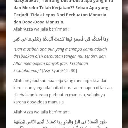
Masyarakat , Tentang Dosa-Dosa Apa yang Kita
dan Mereka Telah Kerjakan?? Sebab Apa yang
Terjadi Tidak Lepas Dari Perbuatan Manusia
dan Dosa-Dosa Manusia.
Allah ‘Azza wa Jalla berfirman :
وَمَآ أَصَٰبَكُم مِّن مُّصِيبَةٍ فَبِمَا كَسَبَتْ أَيْدِيكُمْ وَيَعْفُوا۟ عَن كَثِيرٍ
“Dan musibah
apa pun yang menimpa
kamu
adalah
disebabkan oleh perbuatan
tangan
mu
sendiri, dan
Allah memaafkan
banyak (dari
kesalahan-
kesalahanmu).”
[Asy-Syura/42 : 30]
Allah meyebutkan apa saja yang menimpa kita dan
kerusakan yang ada baik di daratan maupun di lautan,
disebabkan karena perbuatan manusia, sebabnya
karena dosa-dosa manusia.
Allah ‘Azza wa Jalla berfirman :
ظَهَرَ الْفَسَادُ فِي الْبَرِّ وَالْبَحْرِ بِمَا كَسَبَتْ أَيْدِي النَّاسِ لِيُذِيقَهُمْ