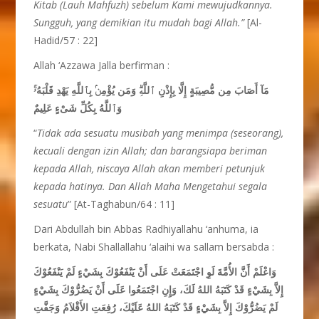
Kitab (Lauh
Mahfuzh) sebelum Kami mewujudkannya.
Sungguh, yang demikian
itu
mudah
bagi Allah.”
[Al-
Hadid/57 : 22]
Allah ‘Azzawa Jalla berfirman :
مَآ أَصَابَ مِن مُّصِيبَةٍ إِلَّا بِإِذْنِ ٱللَّهِۗ وَمَن يُؤْمِنۢ بِٱللَّهِ يَهْدِ قَلْبَهُۥۚ
وَٱللَّهُ بِكُلِّ شَىْءٍ عَلِيمٌ
“
Tidak
ada
sesuatu
musibah yang menimpa (seseorang),
kecuali
dengan
izin Allah; dan barangsiapa
beriman
kepada Allah, niscaya Allah akan
member
i
petunjuk
kepada
hatinya. Dan Allah Maha
Mengetahui
segala
sesuatu
” [At-Taghabun/64 : 11]
Dari Abdullah bin Abbas Radhiyallahu ‘anhuma, ia
berkata, Nabi Shallallahu ‘alaihi wa sallam bersabda :
وَاعْلَمْ أَنَّ الأُمَّةَ لَوِ اجْتَمَعَتْ عَلَى أَنْ يَنْفَعُوْكَ بِشَيْءٍ لَمْ يَنْفَعُوْكَ
إِلاَّ بِشَيْءٍ قَدْ كَتَبَهُ اللهُ لَكَ، وَإِنِ اجْتَمَعُوا عَلَى أَنْ يَضُرُّوْكَ بِشَيْءٍ
لَمْ يَضُرُّوْكَ إِلاَّ بِشَيْءٍ قَدْ كَتَبَهُ اللهُ عَلَيْكَ، رُفِعَتِ الأَقْلاَمُ وَجَفَّتِ