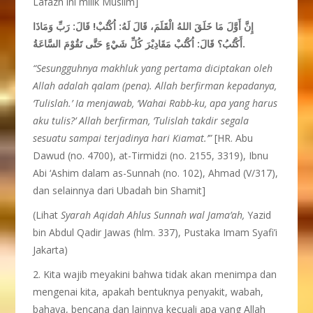
Lafazh ini milik Muslim]
إِنَّ أَوَّلَ مَا خَلَقَ اللهُ الْقَلَمَ، قَالَ لَهُ: اُكْتُبْ!
قَالَ: رَبِّ وَمَاذَا
كُلِّ شَيْءٍ حَتَّى تَقُوْمَ السَّاعَةُ.
أَكْتُبُ؟ قَالَ: اُكْتُبْ مَقَادِيْرَ
“Sesungguhnya
makhluk yang pertama
diciptakan oleh
Allah adalah
qalam (pena). Allah berfirman
kepadanya,
‘Tulislah.’ Ia
menjawab,
‘Wahai Rabb-ku, apa yang harus
aku
tulis?’ Allah berfirman, ‘Tulislah
takdir
segala
sesuatu
sampai
terjadi
nya
hari
Kiamat.’”
[HR. Abu
Dawud (no. 4700), at-Tirmidzi (no. 2155, 3319), Ibnu
Abi ‘Ashim dalam as-Sunnah (no. 102), Ahmad (V/317),
dan selainnya dari Ubadah bin Shamit]
(Lihat
Syarah Aqidah Ahlus Sunnah wal Jama’ah,
Yazid
bin Abdul Qadir Jawas (hlm. 337), Pustaka Imam Syafi’i
Jakarta)
2. Kita wajib meyakini bahwa tidak akan menimpa dan
mengenai kita, apakah bentuknya penyakit, wabah,
bahaya, bencana dan lainnya kecuali apa yang Allah