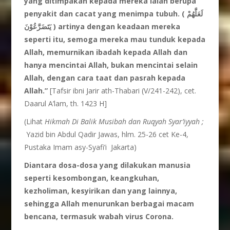
yang ditimpakan
kepada
mereka
ialah
berupa
penyakit dan cacat yang menimpa
tubuh. (
لَعَلَّهُمْ
يَتَضَرَّعُوْنَ
)
artinya
dengan
keadaan
mereka
seperti
itu, semoga
mereka
mau
tunduk
kepada
Allah
, memurnikan
ibadah
kepada
Allah
dan
hanya
mencintai
Allah
, bukan
mencintai
selain
Allah
, dengan
cara
taat dan pasrah
kepada
Allah.”
[Tafsir ibni Jarir ath-Thabari (V/241-242), cet.
Daarul A’lam, th. 1423 H]
(Lihat
Hikmah Di Balik Musibah dan Ruqyah Syar’iyyah ;
Yazid bin Abdul Qadir Jawas, hlm. 25-26 cet Ke-4,
Pustaka Imam asy-Syafi’i Jakarta)
Diantara dosa-dosa yang dilakukan manusia
seperti kesombongan, keangkuhan,
kezholiman, kesyirikan dan yang lainnya,
sehingga Allah menurunkan berbagai macam
bencana, termasuk wabah virus Corona.