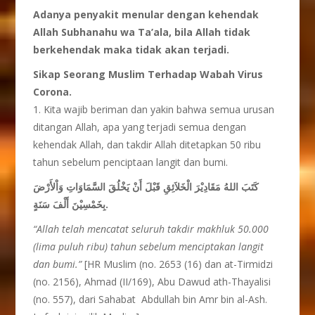
Adanya penyakit menular dengan kehendak
Allah Subhanahu wa Ta’ala, bila Allah tidak
berkehendak maka tidak akan terjadi.
Sikap Seorang Muslim Terhadap Wabah Virus
Corona.
1. Kita wajib beriman dan yakin bahwa semua urusan
ditangan Allah, apa yang terjadi semua dengan
kehendak Allah, dan takdir Allah ditetapkan 50 ribu
tahun sebelum penciptaan langit dan bumi.
كَتَبَ اللهُ مَقَادِيْرَ الْخَلاَئِقِ قَبْلَ أَنْ يَخْلُقَ السَّمَاوَاتِ وَاْلأَرْضَ
بِخَمْسِيْنَ أَلْفَ سَنَةٍ
.
“Allah telah
mencatat
seluruh
takdir
makhluk 50.000
(lima puluh ribu) tahun
sebelum
menciptakan
langit
dan bumi.”
[HR Muslim (no. 2653 (16) dan at-Tirmidzi
(no. 2156), Ahmad (II/169), Abu Dawud ath-Thayalisi
(no. 557), dari Sahabat Abdullah bin Amr bin al-Ash.