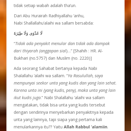
tidak setiap wabah adalah tha’un.
Dari Abu Hurairah Radhiyallahu ‘anhu,
Nabi Shallallahu’alaihi wa sallam bersabda:
لَا عَدْوَى وَلَا طِيَرَةَ
“
Tidak
ada
penyakit
menular dan
tidak
ada
dampak
dari
thiyarah (anggapan
sial
)…” [Shahih : HR. Al-
Bukhari (no.5757) dan Muslim (no. 2220)]
Ada seorang Sahabat bertanya kepada Nabi
Shalallahu ‘alaihi wa sallam. “
Ya
Rasulullah, saya
mempunyai
seekor
unta yang kudis dan yang lain sehat.
Karena unta
ini (yang kudis,
p
eny), maka
unta yang lain
ikut
kudis juga
.” Nabi Shalallahu ‘alaihi wa sallam
mengatakan, tidak bisa unta yang kudis tersebut
dengan sendirinya menyebarkan penyakitnya kepada
unta yang lainnya, tapi siapa yang pertama kali
menularkannya itu?? Yaitu
Allah Rabbul ‘alamiin
.