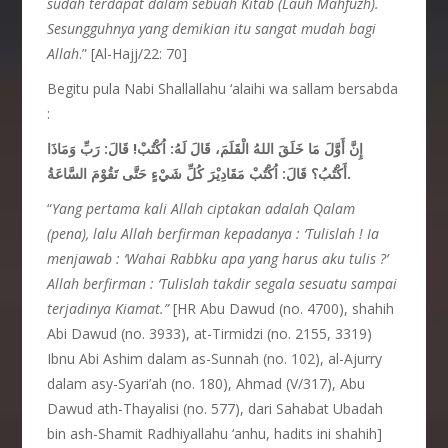
sudah
terdapat
dalam
sebuah Kitab (Lauh Mahfuzh).
Sesungguhnya yang demikian
itu
sangat
mudah
bagi
Allah
.” [Al-Hajj/22: 70]
Begitu pula Nabi Shallallahu ‘alaihi wa sallam bersabda
:
رَبِّ وَمَاذَا
:
قَالَ
!
اُكْتُبْ
:
إِنَّ أَوَّلَ مَا خَلَقَ اللهُ الْقَلَمَ، قَالَ لَهُ
اُكْتُبْ مَقَادِيْرَ كُلِّ شَيْءٍ حَتَّى تَقُوْمَ السَّاعَةُ
:
أَكْتُبُ؟ قَالَ
.
“
Yang pertama kali Allah ciptakan
adalah Qalam
(pena), lalu Allah berfirman
kepadanya : ‘Tulislah !
Ia
menjawab : ‘Wahai Rabbku apa yang harus aku tulis ?’
Allah berfirman : ‘Tulislah takdir segala sesuatu sampai
terjadinya Kiamat.”
[HR Abu Dawud (no. 4700), shahih
Abi Dawud (no. 3933), at-Tirmidzi (no. 2155, 3319)
Ibnu Abi Ashim dalam as-Sunnah (no. 102), al-Ajurry
dalam asy-Syari’ah (no. 180), Ahmad (V/317), Abu
Dawud ath-Thayalisi (no. 577), dari Sahabat Ubadah
bin ash-Shamit Radhiyallahu ‘anhu, hadits ini shahih]