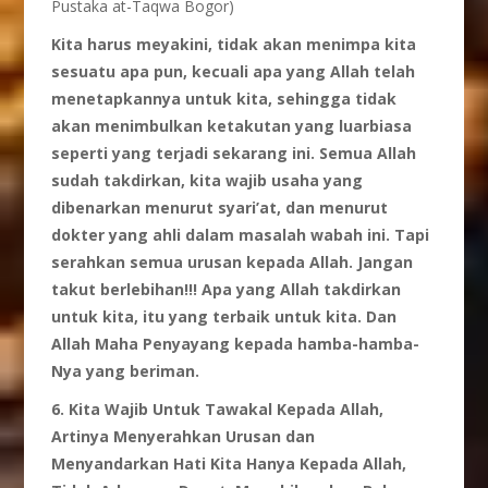
Pustaka at-Taqwa Bogor)
Kita harus
meyakini, tidak
akan
menimpa
kita
sesuatu
apa pun, kecuali
apa yang Allah telah
menetapkannya
untuk
kita, sehingga
tidak
akan
menimbulkan
ketakutan yang luarbiasa
seperti yang terjadi
sekarang
ini. Semua Allah
sudah
takdirkan, kita
wajib
usaha yang
dibenarkan
menurut
syari’at,
dan menurut
dokter yang ahli
dalam
masalah
wabah
ini.
Tapi
serahkan
semua
urusan
kepada Allah. Jangan
takut
berlebihan!!! Apa yang Allah takdirkan
untuk
kita, itu yang terbaik
untuk
kita. Dan
Allah Maha
Penyayang
kepada
hamba-hamba-
Nya yang beriman.
6.
Kita Wajib Untuk Tawakal Kepada Allah,
Artinya Menyerahkan Urusan dan
Menyandarkan Hati Kita Hanya Kepada Allah,