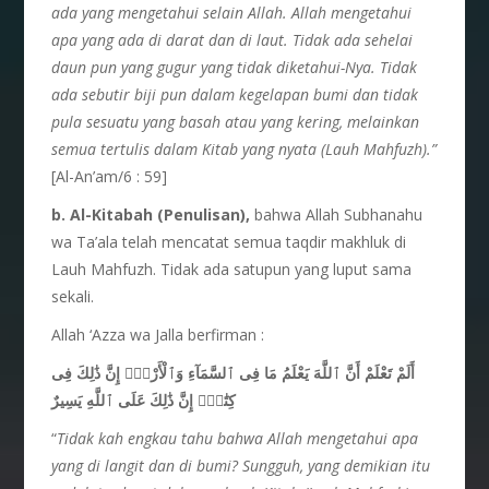
ada yang mengetahui
selain
Allah. Allah
mengetahui
apa yang ada di darat dan di laut. Tidak
ada
sehelai
daun pun yang gugur yang tidak
diketahui-Nya. Tidak
ada
sebutir
biji pun dalam
kegelapan
bumi dan tidak
pula sesuatu yang basah
atau yang kering, melainkan
semua
tertulis
dalam Kitab yang nyata (Lauh Mahfuzh).”
[Al-An’am/6 : 59]
b. Al-Kitabah (Penulisan),
bahwa Allah Subhanahu
wa Ta’ala telah mencatat semua taqdir makhluk di
Lauh Mahfuzh. Tidak ada satupun yang luput sama
sekali.
Allah ‘Azza wa Jalla berfirman :
أَلَمْ تَعْلَمْ أَنَّ ٱللَّهَ يَعْلَمُ مَا فِى ٱلسَّمَآءِ وَٱلْأَرْضِۗ إِنَّ ذَٰلِكَ فِى
كِتَٰبٍۚ إِنَّ ذَٰلِكَ عَلَى ٱللَّهِ يَسِيرٌ
“
Tidak
kah
engkau
tahu
bahwa Allah mengetahui
apa
yang di langit dan di bumi? Sungguh, yang demikian
itu