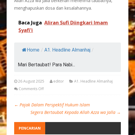
Allâh Azza wa Jalla berkenan menerima taubatnya,
menghapuskan dosa dan kesalahannya.
Baca Juga
Aliran Sufi Diingkari Imam
Syafi'i
Home
/
A1. Headline Almanhaj
/
Mari Bertaubat! Para Nabi...
26 August 2025
editor
A1. Headline Almanhaj
Comments Off
←
Pajak Dalam Perspektif Hukum Islam
Segera Bertaubat Kepada Allah Azza wa Jalla
→
PENCARIAN